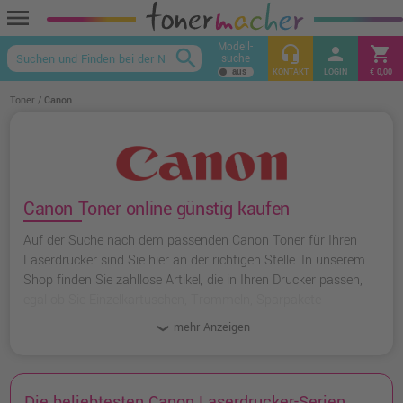
menu
Modell-
headset_mic
person
shopping_cart
search
suche
keyboard_arrow_up
KONTAKT
LOGIN
€ 0,00
Toner
Canon
Canon Toner online günstig kaufen
Auf der Suche nach dem passenden Canon Toner für Ihren
Laserdrucker sind Sie hier an der richtigen Stelle. In unserem
Shop finden Sie zahllose Artikel, die in Ihren Drucker passen,
egal ob Sie Einzelkartuschen, Trommeln, Sparpakete
(Kartuschen-Kits) oder XL-Varianten mit extraviel Toner
mehr Anzeigen
benötigen. Sie bekommen bei uns auch günstigere kompatible
Alternativen, randvoll mit Toner und bei Farb-Laserdruckern
oftmals auch in Wunschpaketen mit freier Farbwahl.
Die beliebtesten Canon Laserdrucker-Serien