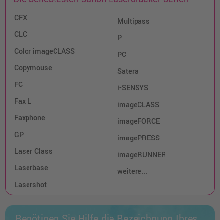
CFX
Multipass
CLC
P
Color imageCLASS
PC
Copymouse
Satera
FC
i-SENSYS
Fax L
imageCLASS
Faxphone
imageFORCE
GP
imagePRESS
Laser Class
imageRUNNER
Laserbase
weitere...
Lasershot
Benötigen Sie Hilfe die Bezeichnung Ihres