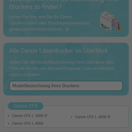
Druckers zu finden?
Lesen Sie hier, wie Sie Ihr Canon
Druckermodell oder Druckerpatronenserie
genau identifizieren können.
Alle Canon Laserdrucker im Überblick
Geben Sie die Modellbezeichnung Ihres Druckers oder
Teile davon ein, um die nachfolgende Liste an Geräten
einzuschränken
Canon CFX
Canon CFX L 3500 iF
Canon CFX L 4500 iF
Canon CFX L 4000