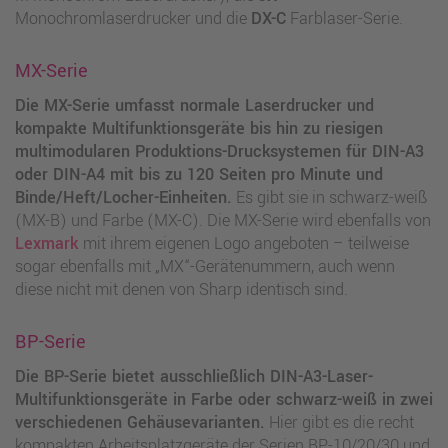
Monochromlaserdrucker und die
DX-C
Farblaser-Serie.
MX-Serie
Die MX-Serie umfasst normale Laserdrucker und
kompakte Multifunktionsgeräte bis hin zu riesigen
multimodularen Produktions-Drucksystemen für DIN-A3
oder DIN-A4 mit bis zu 120 Seiten pro Minute und
Binde/Heft/Locher-Einheiten.
Es gibt sie in schwarz-weiß
(MX-B) und Farbe (MX-C). Die MX-Serie wird ebenfalls von
Lexmark
mit ihrem eigenen Logo angeboten – teilweise
sogar ebenfalls mit „MX“-Gerätenummern, auch wenn
diese nicht mit denen von Sharp identisch sind.
BP-Serie
Die BP-Serie bietet ausschließlich DIN-A3-Laser-
Multifunktionsgeräte in Farbe oder schwarz-weiß in zwei
verschiedenen Gehäusevarianten.
Hier gibt es die recht
kompakten Arbeitsplatzgeräte der Serien BP-10/20/30 und