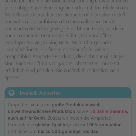
suchen, könne Sie die Modellbezeichnung entweder direkt
in die obige Suchleiste eingeben oder mit drei Klicks in der
Modellsuche Hersteller, Druckerserie und Druckermodell
auswählen. Daraufhin werden Ihnen alle zum Gerät
passenden Artikel angezeigt – nicht nur Toner, sondern
auch Trommeln, Resttonerbehälter, Feinstaubfilter,
Developer-Pulver, Fusing Belts, Main Charger oder
Transferbänder. Sie finden dort ebenfalls unsere
kompatiblen Ampertec-Produkte, die nicht nur günstiger
sind, sondern oftmals sogar als rabattiertes Toner-Kit
erhältlich sind, mit dem Sie zusätzlich ordentlich Geld
sparen.
lightbulb_circle
Deshalb Ampertec
Ampertec bietet eine
große Produktauswahl
,
umweltfreundlichere Produktion
sowie
10 Jahre Garantie
,
auch auf Ihr Gerät
. Zusätzlich bieten die Ampertec-
Produkte die
gleiche Qualität
, sind
zu 100% kompatibel
und dabei um
bis zu 50% günstiger als das