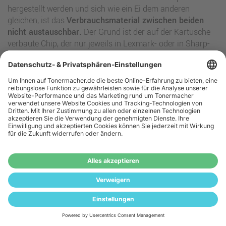
hergestellt werden und sich wie ein Ei dem anderen
gleichen, ist das
Verbrauchsmaterial zwischen beiden
nicht austauschbar.
Der Grund ist der auf der Kartusche
verbaute Chip, der nur jeweils in Lexmark- oder in Sharp-
Geräten funktioniert. Mehr Info dazu finden Sie weiter
oben.
Diese Seite im Überblick
Die beliebtesten Sharp Laserdrucker-Serien
Alle Sharp Laserdrucker im Überblick
Kaufratgeber für Sharp Toner
Wie finde ich den richtigen Sharp Toner für meinen
Drucker?
Das Sharp Geräteportfolio
Recycling Ihrer leeren Sharp-Tonerkartuschen
Sharp – die japanischen Elektro-Experten, die alles bauen
Häufig gestellte Fragen zu Sharp Toner