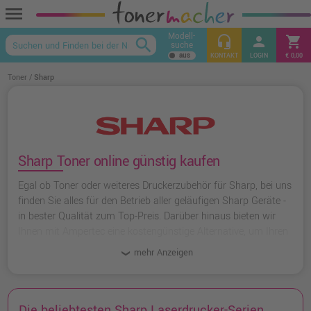
menu
Modell-
headset_mic
person
shopping_cart
search
suche
keyboard_arrow_up
KONTAKT
LOGIN
€ 0,00
Toner
Sharp
Sharp Toner online günstig kaufen
Egal ob Toner oder weiteres Druckerzubehör für Sharp, bei uns
finden Sie alles für den Betrieb aller geläufigen Sharp Geräte -
in bester Qualität zum Top-Preis. Darüber hinaus bieten wir
Ihnen mit Ampertec eine kostengünstige Alternative, um Ihren
Einkauf noch günstiger zu gestalten.
mehr Anzeigen
Die beliebtesten Sharp Laserdrucker-Serien