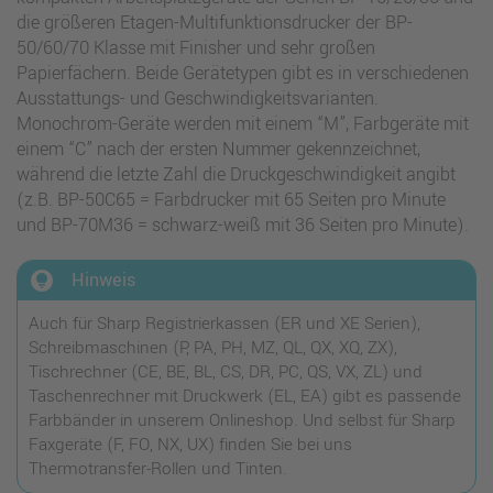
die größeren Etagen-Multifunktionsdrucker der BP-
50/60/70 Klasse mit Finisher und sehr großen
Papierfächern. Beide Gerätetypen gibt es in verschiedenen
Ausstattungs- und Geschwindigkeitsvarianten.
Monochrom-Geräte werden mit einem “M”, Farbgeräte mit
einem “C” nach der ersten Nummer gekennzeichnet,
während die letzte Zahl die Druckgeschwindigkeit angibt
(z.B. BP-50C65 = Farbdrucker mit 65 Seiten pro Minute
und BP-70M36 = schwarz-weiß mit 36 Seiten pro Minute).
lightbulb_circle
Hinweis
Auch für Sharp Registrierkassen (ER und XE Serien),
Schreibmaschinen (P, PA, PH, MZ, QL, QX, XQ, ZX),
Tischrechner (CE, BE, BL, CS, DR, PC, QS, VX, ZL) und
Taschenrechner mit Druckwerk (EL, EA) gibt es passende
Farbbänder in unserem Onlineshop. Und selbst für Sharp
Faxgeräte (F, FO, NX, UX) finden Sie bei uns
Thermotransfer-Rollen und Tinten.