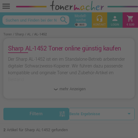
menu
Modell-
headset_mic
person
shopping_cart
search
suche
keyboard_arrow_up
KONTAKT
LOGIN
€ 0,00
Toner
Sharp
AL
AL-1452
Sharp AL-1452 Toner online günstig kaufen
Der Sharp AL-1452 ist ein im Standalone-Betrieb arbeitender
digitaler Schwarzweiss-Kopierer. Wir führen dazu passende
kompatible und originale Toner und Zubehör-Artikel im
Bestand.
mehr Anzeigen
tune
Filtern
2
Artikel für Sharp AL-1452 gefunden