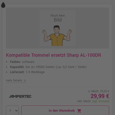
Kompatible Trommel ersetzt Sharp AL-100DR
Farben:
schwarz
Kapazität:
bis zu 19500 Seiten
(ca. 0,2 Cent / Seite)
Lieferzeit:
1-3 Werktage
chevron_right
mehr Details
o. MwSt. 25,20 €
29,99 €
inkl. MwSt.
zzgl. Versand
In den Warenkorb
shopping_cart