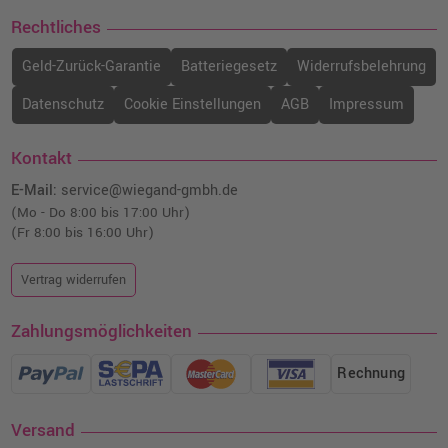
Rechtliches
Horizontale Streifen
Geld-Zurück-Garantie
Batteriegesetz
Widerrufsbelehrung
Häufig ein Hinweis auf ein Tonerproblem oder
Datenschutz
Cookie Einstellungen
AGB
Impressum
Trommelverschleiß
Treten besonders oft bei Laserdruckern auf
Entstehen durch eine ungleichmäßige
Kontakt
Tonerverteilung
E-Mail:
service@wiegand-gmbh.de
(Mo - Do 8:00 bis 17:00 Uhr)
Vertikale Streifen
(Fr 8:00 bis 16:00 Uhr)
Verschmutzte oder beschädigte Bildtrommel
Vertrag widerrufen
Defekte Fixiereinheit
Fremdkörper im Drucker
Zahlungsmöglichkeiten
Weiße Streifen
Rechnung
Toner leer oder verklumpt
Verstopfte Düsen beim Tintenstrahldrucker
Versand
Probleme bei der Farb- oder Tonerübertragung