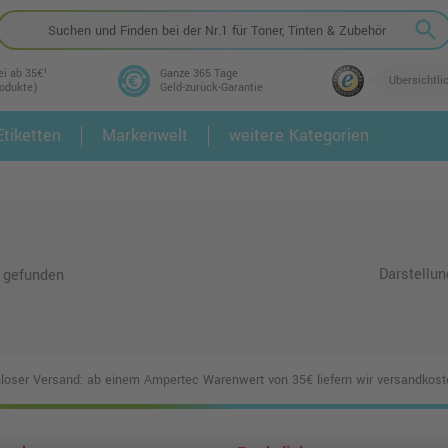
search
ei ab 35€¹
Ganze 365 Tage
Übersichtli
rodukte)
Geld-zurück-Garantie
tiketten
Markenwelt
weitere Kategorien
2.
3.
Darstellun
 gefunden
loser Versand: ab einem Ampertec Warenwert von 35€ liefern wir versandkoste