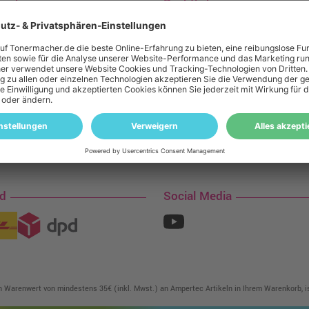
macher
Rechtliches
s
Geld-Zurück-Garantie
tssicherung
Batteriegesetz
swertes
Widerrufsbelehrung
ken-Garantie
Datenschutz
s Engagement
Cookie Einstellungen
AGB
 werben!
Impressum
nd
Social Media
in Warenwert von mindestens 35€ (inkl. Mwst.) an Ampertec Artikeln in Ihrem Warenkorb, is