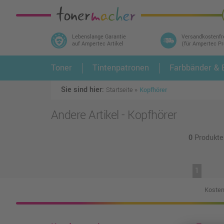
Lebenslange Garantie
Versandkostenfr
auf Ampertec Artikel
(für Ampertec P
In 3 einfachen Schritten ihr Druckermodell
Toner
Tintenpatronen
Farbbänder & E
1.
und alle dazu passenden Artikel finden ➤
Sie sind hier:
Startseite
»
Kopfhörer
Andere Artikel -
Kopfhörer
0
Produkte
1
Kosten