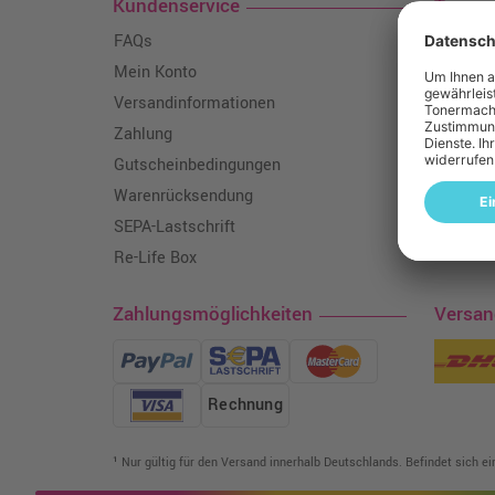
Kundenservice
Toner
FAQs
Über un
Mein Konto
Qualitä
Versandinformationen
Wissen
Zahlung
Hausmar
Gutscheinbedingungen
Soziale
Warenrücksendung
Karriere
SEPA-Lastschrift
Mit uns
Re-Life Box
Zahlungsmöglichkeiten
Versa
Rechnung
¹ Nur gültig für den Versand innerhalb Deutschlands. Befindet sich e