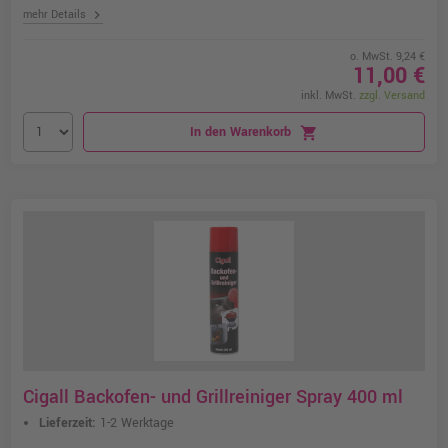
chevron_right
mehr Details
o. MwSt. 9,24 €
11,00 €
inkl. MwSt.
zzgl. Versand
In den Warenkorb
shopping_cart
Cigall Backofen- und Grillreiniger Spray 400 ml
Lieferzeit:
1-2 Werktage