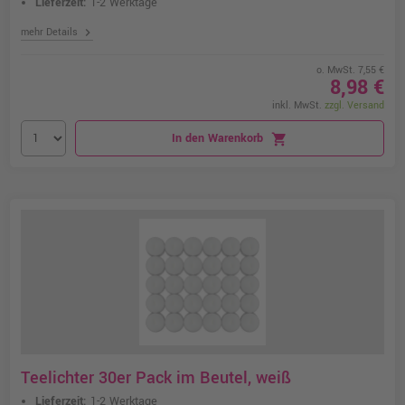
Lieferzeit:
1-2 Werktage
chevron_right
mehr Details
o. MwSt. 7,55 €
8,98 €
inkl. MwSt.
zzgl. Versand
In den Warenkorb
shopping_cart
Teelichter 30er Pack im Beutel, weiß
Lieferzeit:
1-2 Werktage