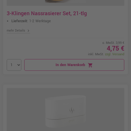
3-Klingen Nassrasierer Set, 21-tlg
Lieferzeit:
1-2 Werktage
chevron_right
mehr Details
o. MwSt. 3,99 €
4,75 €
inkl. MwSt.
zzgl. Versand
In den Warenkorb
shopping_cart