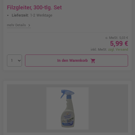
Filzgleiter, 300-tlg. Set
Lieferzeit:
1-2 Werktage
chevron_right
mehr Details
o. MwSt. 5,03 €
5,99 €
inkl. MwSt.
zzgl. Versand
In den Warenkorb
shopping_cart