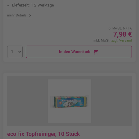
Lieferzeit:
1-2 Werktage
chevron_right
mehr Details
o. MwSt. 6,71 €
7,98 €
inkl. MwSt.
zzgl. Versand
In den Warenkorb
shopping_cart
eco-fix Topfreiniger, 10 Stück