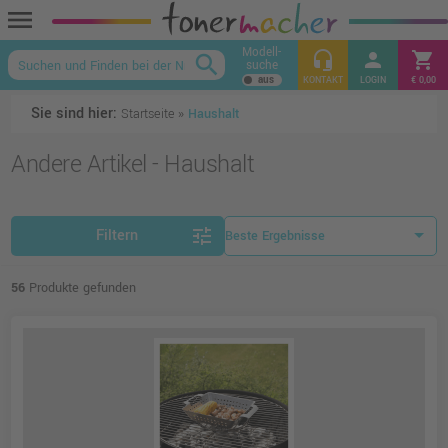
menu
Modell-
headset_mic
person
shopping_cart
search
suche
keyboard_arrow_up
KONTAKT
LOGIN
€ 0,00
Sie sind hier:
Startseite
»
Haushalt
Andere Artikel -
Haushalt
tune
Filtern
56
Produkte gefunden