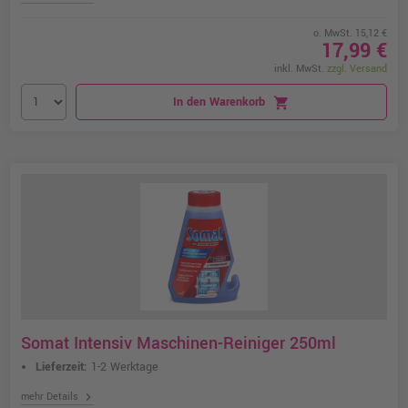
o. MwSt. 15,12 €
17,99 €
inkl. MwSt.
zzgl. Versand
In den Warenkorb
shopping_cart
Somat Intensiv Maschinen-Reiniger 250ml
Lieferzeit:
1-2 Werktage
chevron_right
mehr Details