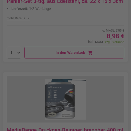
Panier-Set 3-tlg. aus Edelstahl, ca. 22 x 15 x 3cm
Lieferzeit:
1-2 Werktage
chevron_right
mehr Details
o. MwSt. 7,55 €
8,98 €
inkl. MwSt.
zzgl. Versand
In den Warenkorb
shopping_cart
MediaRange Druckgas-Reiniger, brennbar, 400 ml