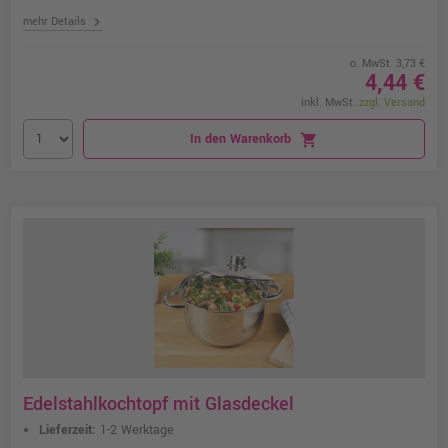
chevron_right
mehr Details
o. MwSt. 3,73 €
4,44 €
inkl. MwSt.
zzgl. Versand
In den Warenkorb
shopping_cart
Edelstahlkochtopf mit Glasdeckel
Lieferzeit:
1-2 Werktage