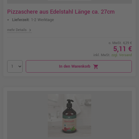
Pizzaschere aus Edelstahl Länge ca. 27cm
Lieferzeit:
1-2 Werktage
chevron_right
mehr Details
o. MwSt. 4,29 €
5,11 €
inkl. MwSt.
zzgl. Versand
In den Warenkorb
shopping_cart