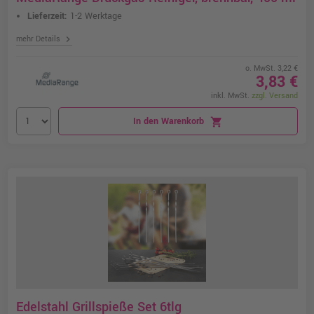
Lieferzeit:
1-2 Werktage
chevron_right
mehr Details
o. MwSt. 3,22 €
3,83 €
inkl. MwSt.
zzgl. Versand
In den Warenkorb
shopping_cart
Edelstahl Grillspieße Set 6tlg