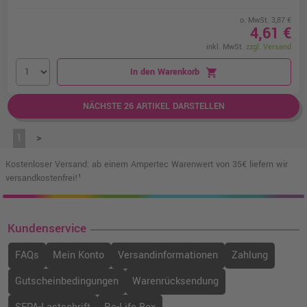
o. MwSt. 3,87 €
4,61 €
inkl. MwSt.
zzgl. Versand
In den Warenkorb
shopping_cart
NÄCHSTE 26 ARTIKEL DARSTELLEN
1
>
Kostenloser Versand: ab einem Ampertec Warenwert von 35€ liefern wir
versandkostenfrei!¹
Kundenservice
FAQs
Mein Konto
Versandinformationen
Zahlung
Gutscheinbedingungen
Warenrücksendung