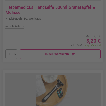
Herbamedicus Handseife 500ml Granatapfel &
Melisse
Lieferzeit:
1-2 Werktage
chevron_right
mehr Details
o. MwSt. 2,69 €
3,20 €
inkl. MwSt.
zzgl. Versand
In den Warenkorb
shopping_cart