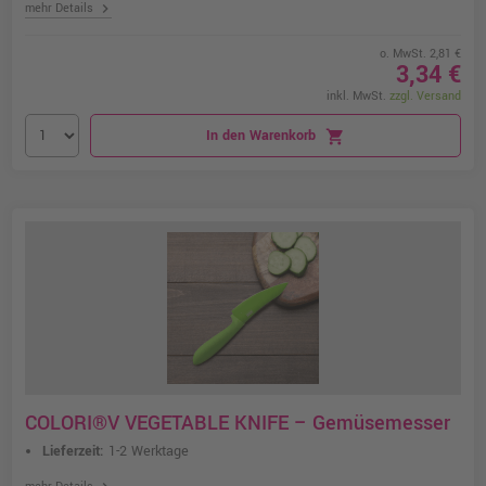
chevron_right
mehr Details
o. MwSt. 2,81 €
3,34 €
inkl. MwSt.
zzgl. Versand
In den Warenkorb
shopping_cart
COLORI®V VEGETABLE KNIFE – Gemüsemesser
Lieferzeit:
1-2 Werktage