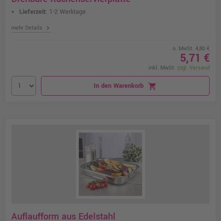
Lieferzeit:
1-2 Werktage
chevron_right
mehr Details
o. MwSt. 4,80 €
5,71 €
inkl. MwSt.
zzgl. Versand
In den Warenkorb
shopping_cart
Auflaufform aus Edelstahl