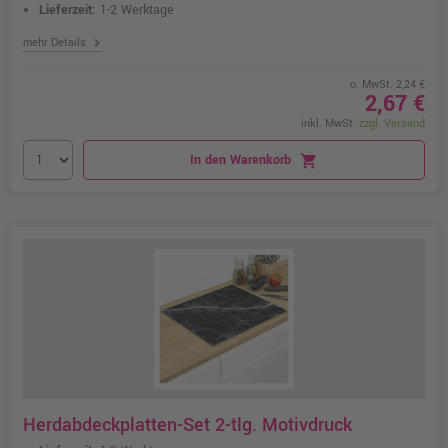
Lieferzeit:
1-2 Werktage
chevron_right
mehr Details
o. MwSt. 2,24 €
2,67 €
inkl. MwSt.
zzgl. Versand
In den Warenkorb
shopping_cart
Herdabdeckplatten-Set 2-tlg. Motivdruck