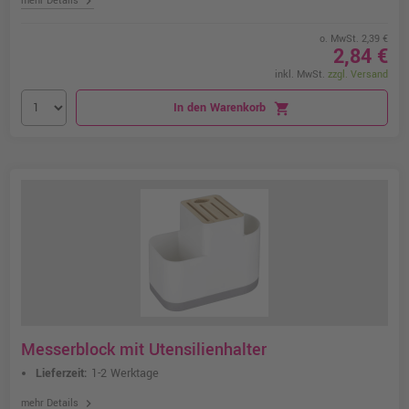
chevron_right
mehr Details
o. MwSt. 2,39 €
2,84 €
inkl. MwSt.
zzgl. Versand
In den Warenkorb
shopping_cart
Messerblock mit Utensilienhalter
Lieferzeit:
1-2 Werktage
chevron_right
mehr Details