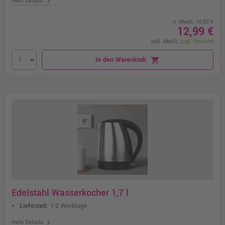
chevron_right
mehr Details
o. MwSt. 10,92 €
12,99 €
inkl. MwSt.
zzgl. Versand
In den Warenkorb
shopping_cart
Edelstahl Wasserkocher 1,7 l
Lieferzeit:
1-2 Werktage
chevron_right
mehr Details