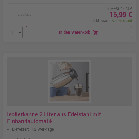
o. MwSt. 14,28 €
16,99 €
inkl. MwSt.
zzgl. Versand
In den Warenkorb
shopping_cart
Isolierkanne 2 Liter aus Edelstahl mit
Einhandautomatik
Lieferzeit:
1-2 Werktage