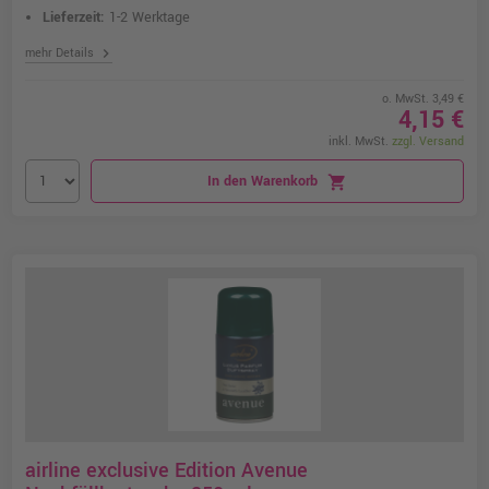
Lieferzeit:
1-2 Werktage
chevron_right
mehr Details
o. MwSt. 3,49 €
4,15 €
inkl. MwSt.
zzgl. Versand
In den Warenkorb
shopping_cart
airline exclusive Edition Avenue