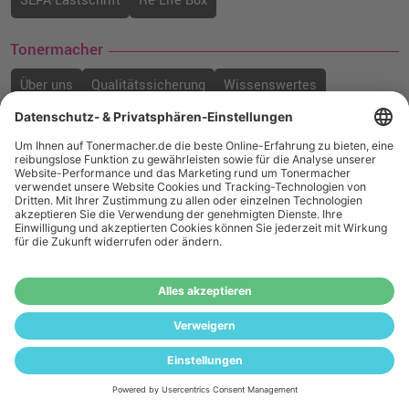
SEPA-Lastschrift
Re-Life Box
Tonermacher
Über uns
Qualitätssicherung
Wissenswertes
Hausmarken-Garantie
Soziales Engagement
Karriere
Mit uns werben!
Rechtliches
Geld-Zurück-Garantie
Batteriegesetz
Widerrufsbelehrung
Datenschutz
Cookie Einstellungen
AGB
Impressum
Kontakt
E-Mail:
service@wiegand-gmbh.de
(Mo - Do 8:00 bis 17:00 Uhr)
(Fr 8:00 bis 16:00 Uhr)