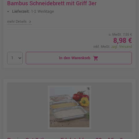
Bambus Schneidebrett mit Griff 3er
Lieferzeit:
1-2 Werktage
chevron_right
mehr Details
o. MwSt. 7,55 €
8,98 €
inkl. MwSt.
zzgl. Versand
In den Warenkorb
shopping_cart