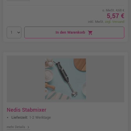
o. MwSt. 4,68 €
5,57 €
inkl. MwSt.
zzgl. Versand
In den Warenkorb
shopping_cart
Nedis Stabmixer
Lieferzeit:
1-2 Werktage
chevron_right
mehr Details