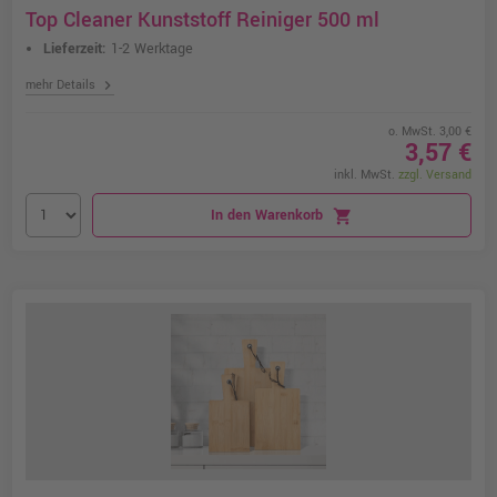
Top Cleaner Kunststoff Reiniger 500 ml
Lieferzeit:
1-2 Werktage
chevron_right
mehr Details
o. MwSt. 3,00 €
3,57 €
inkl. MwSt.
zzgl. Versand
In den Warenkorb
shopping_cart