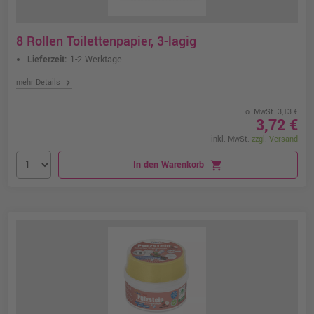
8 Rollen Toilettenpapier, 3-lagig
Lieferzeit:
1-2 Werktage
chevron_right
mehr Details
o. MwSt. 3,13 €
3,72 €
inkl. MwSt.
zzgl. Versand
In den Warenkorb
shopping_cart