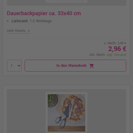
Dauerbackpapier ca. 33x40 cm
Lieferzeit:
1-2 Werktage
chevron_right
mehr Details
o. MwSt. 2,49 €
2,96 €
inkl. MwSt.
zzgl. Versand
In den Warenkorb
shopping_cart