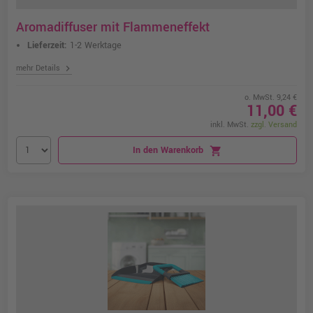
Aromadiffuser mit Flammeneffekt
Lieferzeit:
1-2 Werktage
chevron_right
mehr Details
o. MwSt. 9,24 €
11,00 €
inkl. MwSt.
zzgl. Versand
In den Warenkorb
shopping_cart