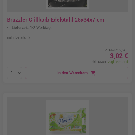
Bruzzler Grillkorb Edelstahl 28x34x7 cm
Lieferzeit:
1-2 Werktage
chevron_right
mehr Details
o. MwSt. 2,54 €
3,02 €
inkl. MwSt.
zzgl. Versand
In den Warenkorb
shopping_cart