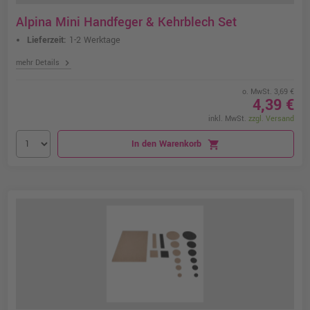
Alpina Mini Handfeger & Kehrblech Set
Lieferzeit:
1-2 Werktage
chevron_right
mehr Details
o. MwSt. 3,69 €
4,39 €
inkl. MwSt.
zzgl. Versand
In den Warenkorb
shopping_cart