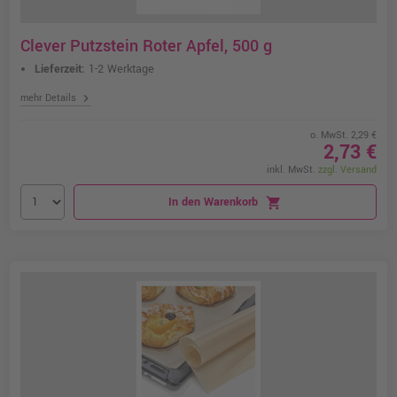
Clever Putzstein Roter Apfel, 500 g
Lieferzeit:
1-2 Werktage
chevron_right
mehr Details
o. MwSt. 2,29 €
2,73 €
inkl. MwSt.
zzgl. Versand
In den Warenkorb
shopping_cart