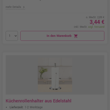
chevron_right
mehr Details
o. MwSt. 2,89 €
3,44 €
inkl. MwSt.
zzgl. Versand
In den Warenkorb
shopping_cart
Küchenrollenhalter aus Edelstahl
Lieferzeit:
1-2 Werktage