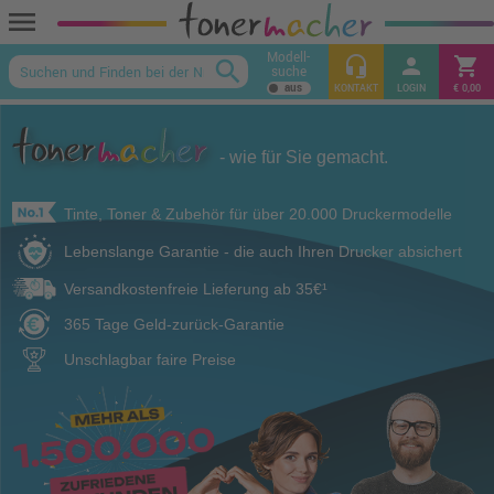
menu
Modell-
headset_mic
person
shopping_cart
search
suche
keyboard_arrow_up
KONTAKT
LOGIN
€ 0,00
- wie für Sie gemacht.
Tinte, Toner & Zubehör für über 20.000 Druckermodelle
Lebenslange Garantie - die auch Ihren Drucker absichert
Versandkostenfreie Lieferung ab 35€¹
365 Tage Geld-zurück-Garantie
Unschlagbar faire Preise