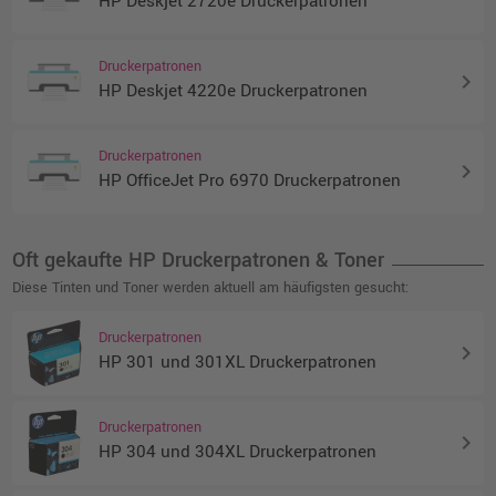
HP Deskjet 2720e Druckerpatronen
Druckerpatronen
keyboard_arrow_right
HP Deskjet 4220e Druckerpatronen
Druckerpatronen
keyboard_arrow_right
HP OfficeJet Pro 6970 Druckerpatronen
Oft gekaufte HP Druckerpatronen & Toner
Diese Tinten und Toner werden aktuell am häufigsten gesucht:
Druckerpatronen
keyboard_arrow_right
HP 301 und 301XL Druckerpatronen
Druckerpatronen
keyboard_arrow_right
HP 304 und 304XL Druckerpatronen