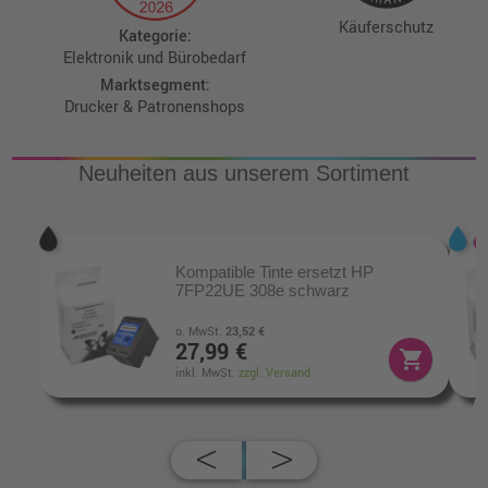
Käuferschutz
Kategorie:
Elektronik und Bürobedarf
Marktsegment:
Drucker & Patronenshops
Neuheiten aus unserem Sortiment
Kompatible Tinte ersetzt HP
7FP22UE 308e schwarz
o. MwSt.
23,52 €
27,99 €
shopping_cart
inkl. MwSt.
zzgl. Versand