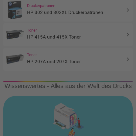
Druckerpatronen
keyboard_arrow_right
HP 302 und 302XL Druckerpatronen
Toner
keyboard_arrow_right
HP 415A und 415X Toner
Toner
keyboard_arrow_right
HP 207A und 207X Toner
Wissenswertes - Alles aus der Welt des Drucks