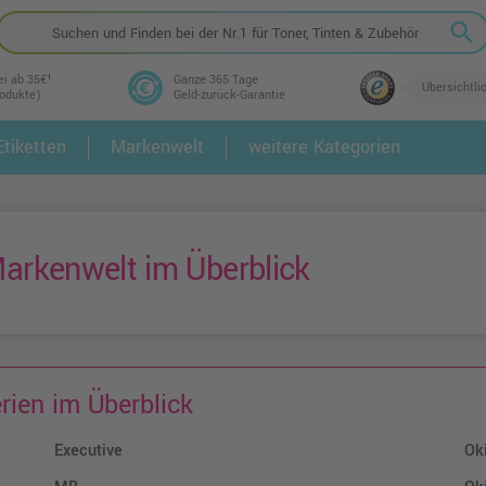
search
ei ab 35€¹
Ganze 365 Tage
Übersichtli
rodukte)
Geld-zurück-Garantie
tiketten
Markenwelt
weitere Kategorien
2.
3.
arkenwelt im Überblick
rien im Überblick
Executive
Ok