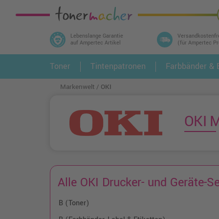
Lebenslange Garantie
Versandkostenfr
auf Ampertec Artikel
(für Ampertec P
In 3 einfachen Schritten ihr Druckermodell
Toner
Tintenpatronen
Farbbänder & E
1.
und alle dazu passenden Artikel finden ➤
Markenwelt
OKI
OKI M
Alle OKI Drucker- und Geräte-Se
B (Toner)