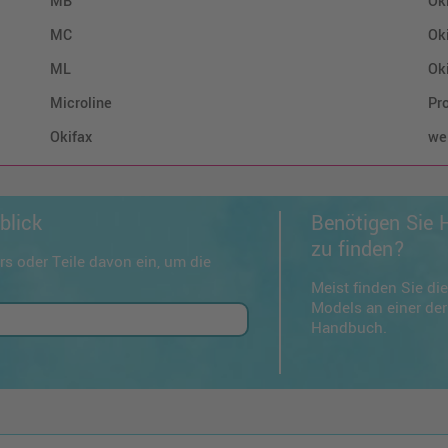
MB
Ok
MC
Oki
ML
Ok
Microline
Pr
Okifax
wei
blick
Benötigen Sie H
zu finden?
s oder Teile davon ein, um die
Meist finden Sie d
Models an einer der
Handbuch.