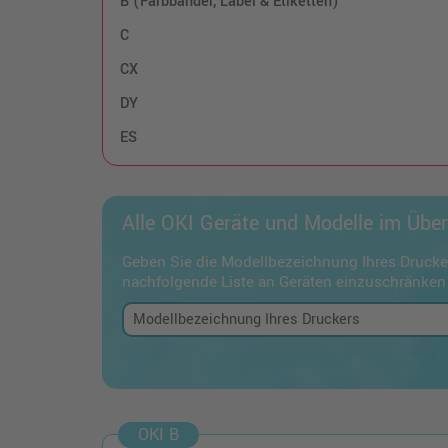
B (Farbbänder, Label & Etiketten)
C
CX
DY
ES
Alle OKI Geräte und Modelle im Über
Geben Sie die Modellbezeichnung Ihres Drucker
nachfolgende Liste an Geräten einzuschränken
OKI B