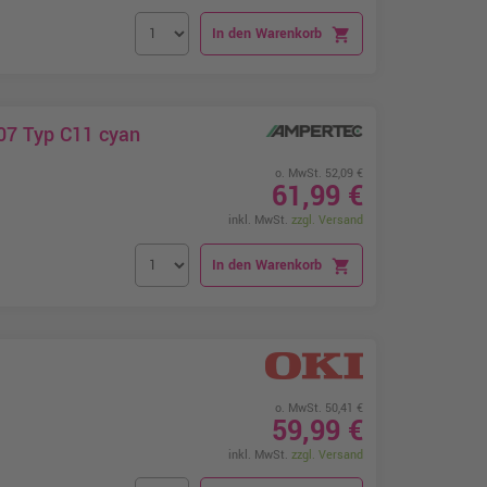
In den Warenkorb
shopping_cart
07 Typ C11 cyan
o. MwSt. 52,09 €
61,99 €
inkl. MwSt.
zzgl. Versand
In den Warenkorb
shopping_cart
o. MwSt. 50,41 €
59,99 €
inkl. MwSt.
zzgl. Versand