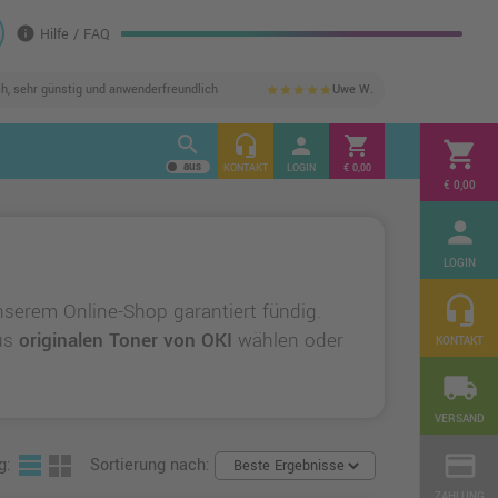
info
Hilfe / FAQ
ch, sehr günstig und anwenderfreundlich
Uwe W.
star
star
star
star
star
search
headset_mic
person
shopping_cart
shopping_cart
KONTAKT
LOGIN
€ 0,00
€ 0,00
person
LOGIN
headset_mic
nserem Online-Shop garantiert fündig.
aus
originalen Toner von OKI
wählen oder
KONTAKT
local_shipping
VERSAND
credit_card
g:
Sortierung nach:
ZAHLUNG