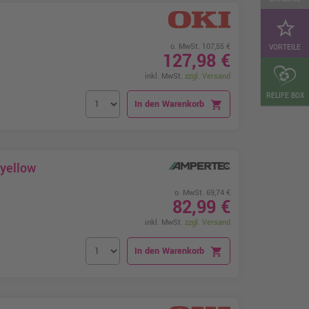
star_border
o. MwSt. 107,55 €
VORTEILE
127,98 €
inkl. MwSt.
zzgl. Versand
RELIFE BOX
In den Warenkorb
shopping_cart
 yellow
o. MwSt. 69,74 €
82,99 €
inkl. MwSt.
zzgl. Versand
In den Warenkorb
shopping_cart