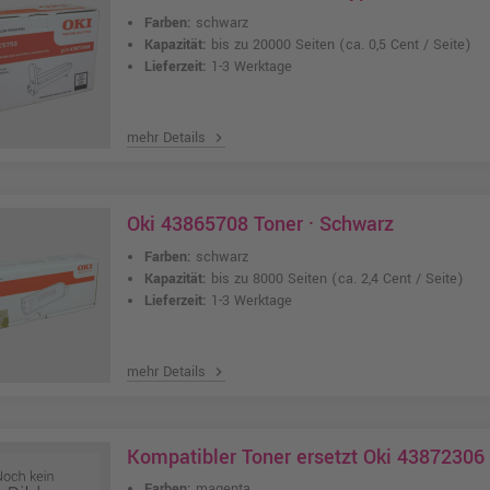
Farben:
schwarz
Kapazität:
bis zu 20000 Seiten
(ca. 0,5 Cent / Seite)
Lieferzeit:
1-3 Werktage
mehr Details
chevron_right
Oki 43865708 Toner · Schwarz
Farben:
schwarz
Kapazität:
bis zu 8000 Seiten
(ca. 2,4 Cent / Seite)
Lieferzeit:
1-3 Werktage
mehr Details
chevron_right
Kompatibler Toner ersetzt Oki 4387230
Farben:
magenta