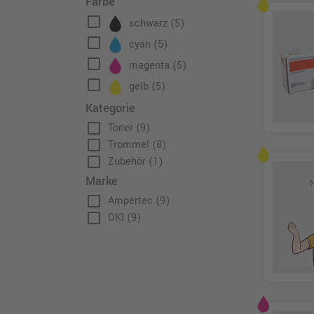
Farbe
check_box_outline_blank
schwarz
(5)
check_box_outline_blank
cyan
(5)
check_box_outline_blank
magenta
(5)
check_box_outline_blank
gelb
(5)
Kategorie
check_box_outline_blank
Toner
(9)
check_box_outline_blank
Trommel
(8)
check_box_outline_blank
Zubehör
(1)
Marke
check_box_outline_blank
Ampertec
(9)
check_box_outline_blank
OKI
(9)