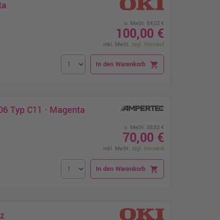
ta
o. MwSt. 84,03 €
100,00 €
inkl. MwSt.
zzgl. Versand
In den Warenkorb
shopping_cart
06 Typ C11 · Magenta
o. MwSt. 58,82 €
70,00 €
inkl. MwSt.
zzgl. Versand
In den Warenkorb
shopping_cart
rz