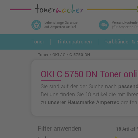
Lebenslange Garantie
Versandkostenfr
auf Ampertec Artikel
(für Ampertec P
In 3 einfachen Schritten ihr Druckermodell
Toner
Tintenpatronen
Farbbänder & E
1.
und alle dazu passenden Artikel finden ➤
Toner
OKI
C
C 5750 DN
OKI C 5750 DN Toner onli
Sie sind auf der der Suche nach
passend
Bei uns finden Sie 18 Artikel die mit Ih
zu
unserer Hausmarke Ampertec
greifen
Filter anwenden
18
Artikel 