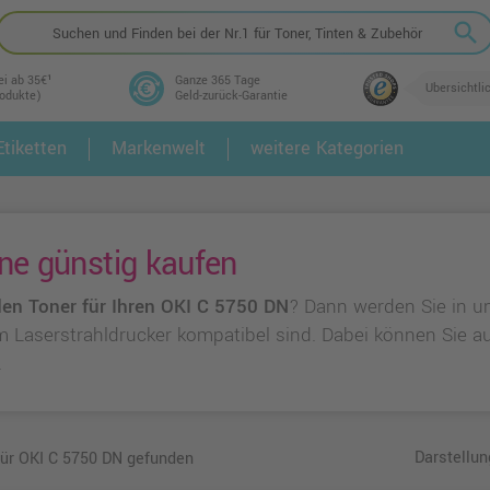
search
ei ab 35€¹
Ganze 365 Tage
Übersichtli
rodukte)
Geld-zurück-Garantie
tiketten
Markenwelt
weitere Kategorien
2.
3.
ne günstig kaufen
en Toner für Ihren OKI C 5750 DN
? Dann werden Sie in u
rem Laserstrahldrucker kompatibel sind. Dabei können Sie 
.
Darstellun
für OKI C 5750 DN gefunden