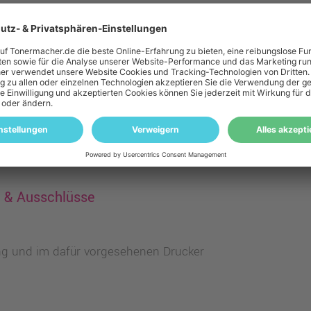
eiwilligen Garantie haben Sie Anspruch auf die
gesetzlich
tet: Produkte müssen bei normaler Nutzung über einen a
unktionieren.
n wir zusätzlich eine lebenslange Garantie.
aufdatum
, vorausgesetzt das Produkt befindet sich
im unv
det
.
n & Ausschlüsse
g und im dafür vorgesehenen Drucker