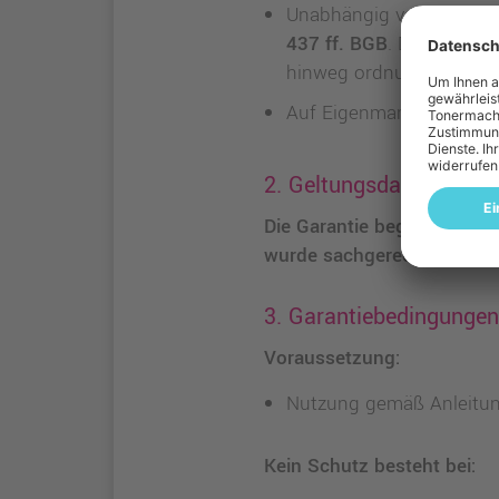
Unabhängig von einer fr
437 ff. BGB
. Das bedeu
hinweg ordnungsgemäß f
Auf Eigenmarken gewähre
2. Geltungsdauer
Die Garantie beginnt ab K
wurde sachgerecht verwen
3. Garantiebedingunge
Voraussetzung:
Nutzung gemäß Anleitun
Kein Schutz besteht bei: