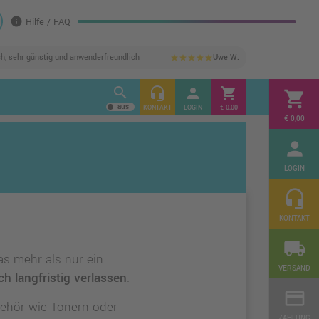
info
Hilfe / FAQ
ch, sehr günstig und anwenderfreundlich
Uwe W.
star
star
star
star
star
search
headset_mic
person
shopping_cart
shopping_cart
KONTAKT
LOGIN
€ 0,00
€ 0,00
person
LOGIN
headset_mic
KONTAKT
local_shipping
as mehr als nur ein
VERSAND
h langfristig verlassen
.
credit_card
ehör wie Tonern oder
ZAHLUNG