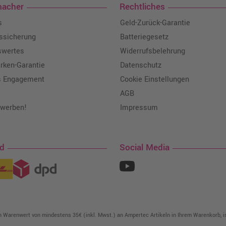
macher
Rechtliches
s
Geld-Zurück-Garantie
tssicherung
Batteriegesetz
swertes
Widerrufsbelehrung
ken-Garantie
Datenschutz
s Engagement
Cookie Einstellungen
AGB
 werben!
Impressum
nd
Social Media
in Warenwert von mindestens 35€ (inkl. Mwst.) an Ampertec Artikeln in Ihrem Warenkorb, is