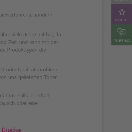
star_border
Druckverfahrens, sondern
VORTEILE
ber viele Jahre haltbar, da
 und Zeit, und kann mit der
RELIFE BOX
ide Produkttypen die
ekt oder Qualitätsproblem
von uns gelieferten Toner
datum. Falls innerhalb
stausch oder eine
n Drucker