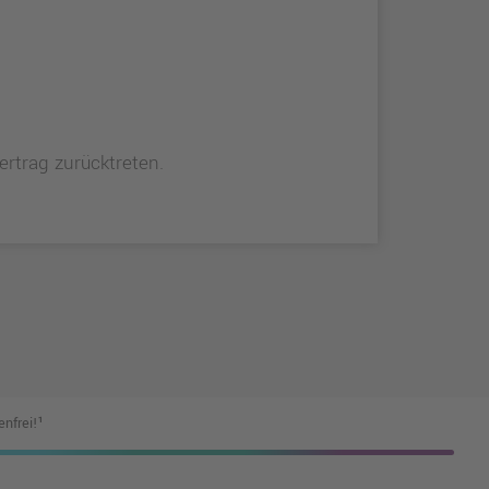
trag zurücktreten.
nfrei!¹