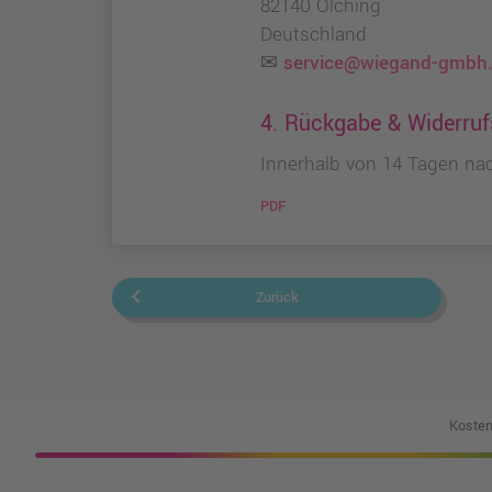
82140 Olching
Deutschland
✉
service@wiegand-gmbh
4. Rückgabe & Widerruf
Innerhalb von 14 Tagen na
PDF
keyboard_arrow_left
Zurück
Kosten