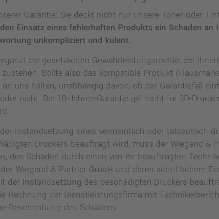
erer Garantie: Sie deckt nicht nur unsere Toner oder Ti
 den Einsatz eines fehlerhaften Produkts ein Schaden an 
wortung unkompliziert und kulant.
ergänzt die gesetzlichen Gewährleistungsrechte, die Ihnen
 zustehen. Sollte also das kompatible Produkt (Hausmark
l an uns halten, unabhängig davon, ob der Garantiefall eint
r nicht. Die 10-Jahres-Garantie gilt nicht für 3D-Drucke
rd.
der Instandsetzung eines vermeintlich oder tatsächlich d
ädigten Druckers beauftragt wird, muss der Wiegand & 
, den Schaden durch einen von ihr beauftragten Technike
 der Wiegand & Partner GmbH und deren schriftlichem Ei
t der Instandsetzung des beschädigten Druckers beauftra
e Rechnung der Dienstleistungsfirma mit Technikerberich
ue Beschreibung des Schadens.