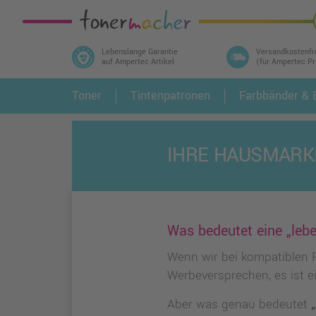
Lebenslange Garantie
Versandkostenfr
auf Ampertec Artikel
(für Ampertec P
In 3 einfachen Schritten ihr Druckermodell
Toner
Tintenpatronen
Farbbänder & E
1.
und alle dazu passenden Artikel finden ➤
IHRE HAUSMARK
Was bedeutet eine „leb
Wenn wir bei kompatiblen
Werbeversprechen, es ist ei
Aber was genau bedeutet