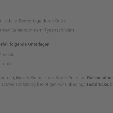
g
, Unfälle, Demontage durch Dritte
ernten Seriennummern/Typenschildern
efall folgende Unterlagen:
Mangels
drucke
hop an, klicken Sie auf Ihrer Konto-Seite auf
Rücksendun
e Ersteinschätzung benötigen wir unbedingt
Testdrucke
, 