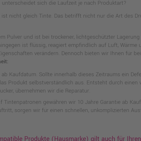
nterscheidet sich die Laufzeit je nach Produktart?
 ist nicht gleich Tinte. Das betrifft nicht nur die Art des 
 Pulver und ist bei trockener, lichtgeschützter Lagerung ü
 hingegen ist flüssig, reagiert empfindlich auf Luft, Wärme
 Eigenschaften verändern. Dennoch bieten wir Ihnen für be
eit:
 ab Kaufdatum. Sollte innerhalb dieses Zeitraums ein Def
das Produkt selbstverständlich aus. Entsteht durch einen 
ucker, übernehmen wir die Reparatur.
 Tintenpatronen gewähren wir 10 Jahre Garantie ab Kauf
uftritt, sorgen wir für einen schnellen, unkomplizierten Au
mpatible Produkte (Hausmarke) gilt auch für Ihre