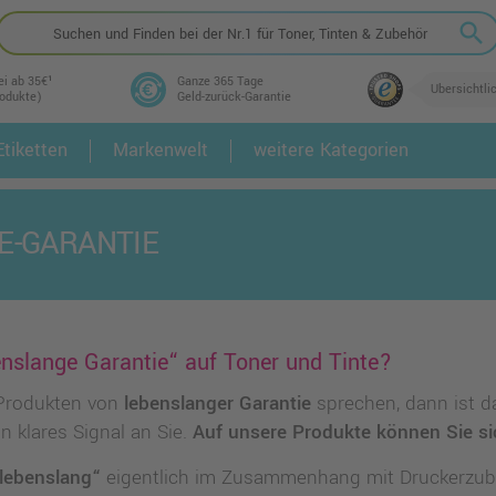
search
ei ab 35€¹
Ganze 365 Tage
Übersichtli
rodukte)
Geld-zurück-Garantie
tiketten
Markenwelt
weitere Kategorien
2.
3.
E-GARANTIE
enslange Garantie“ auf Toner und Tinte?
 Produkten von
lebenslanger Garantie
sprechen, dann ist d
n klares Signal an Sie.
Auf unsere Produkte können Sie sic
„lebenslang“
eigentlich im Zusammenhang mit Druckerzub