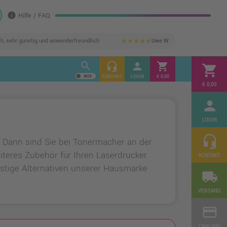
info
Hilfe / FAQ
ch, sehr günstig und anwenderfreundlich
Uwe W.
star
star
star
star
star
search
headset_mic
person
shopping_cart
shopping_cart
KONTAKT
LOGIN
€ 0,00
€ 0,00
person
LOGIN
headset_mic
? Dann sind Sie bei Tonermacher an der
teres Zubehör für Ihren Laserdrucker.
KONTAKT
stige Alternativen unserer Hausmarke
local_shipping
VERSAND
credit_card
ZAHLUNG