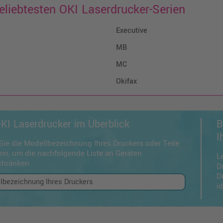
eliebtesten OKI Laserdrucker-Serien
Executive
MB
MC
Okifax
OKI Laserdrucker im Überblick
B
I
ie die Modellbezeichnung Ihres Druckers oder Teile
in, um die nachfolgende Liste an Geräten
Le
chränken
D
D
i