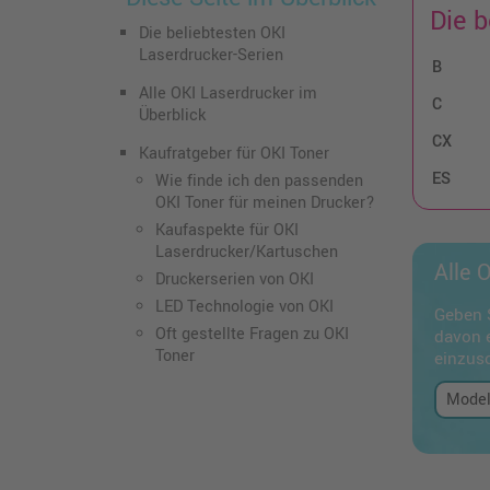
Die b
Die beliebtesten OKI
Laserdrucker-Serien
B
Alle OKI Laserdrucker im
C
Überblick
CX
Kaufratgeber für OKI Toner
ES
Wie finde ich den passenden
OKI Toner für meinen Drucker?
Kaufaspekte für OKI
Laserdrucker/Kartuschen
Alle 
Druckerserien von OKI
LED Technologie von OKI
Geben S
Oft gestellte Fragen zu OKI
davon e
Toner
einzus