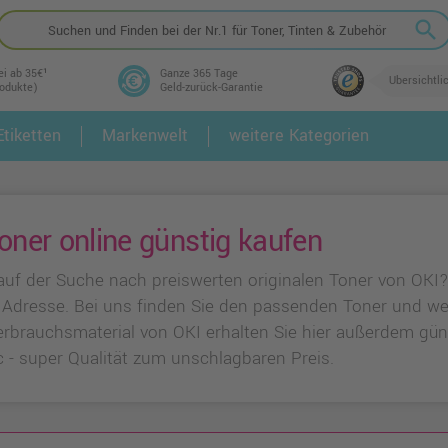
search
ei ab 35€¹
Ganze 365 Tage
Übersichtli
rodukte)
Geld-zurück-Garantie
tiketten
Markenwelt
weitere Kategorien
2.
3.
oner online günstig kaufen
 auf der Suche nach preiswerten originalen Toner von OKI
n Adresse. Bei uns finden Sie den passenden Toner und wei
rbrauchsmaterial von OKI erhalten Sie hier außerdem gün
 - super Qualität zum unschlagbaren Preis.