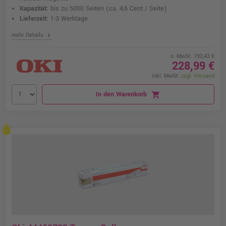
Kapazität:
bis zu 5000 Seiten
(ca. 4,6 Cent / Seite)
Lieferzeit:
1-3 Werktage
chevron_right
mehr Details
o. MwSt. 192,43 €
228,99 €
inkl. MwSt.
zzgl. Versand
In den Warenkorb
shopping_cart