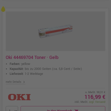
Oki 44469704 Toner · Gelb
Farben:
yellow
Kapazität:
bis zu 2000 Seiten
(ca. 5,8 Cent / Seite)
Lieferzeit:
1-2 Werktage
chevron_right
mehr Details
o. MwSt. 98,31 €
116,99 €
inkl. MwSt.
zzgl. Versand