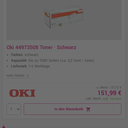
Oki 44973508 Toner · Schwarz
Farben:
schwarz
Kapazität:
bis zu 7000 Seiten
(ca. 2,2 Cent / Seite)
Lieferzeit:
1-2 Werktage
chevron_right
mehr Details
o. MwSt. 127,72 €
151,99 €
inkl. MwSt.
zzgl. Versand
In den Warenkorb
shopping_cart