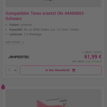
Kompatibler Toner ersetzt Oki 44469803 ·
Schwarz
Farben:
schwarz
Kapazität:
bis zu 4000 Seiten
(ca. 1,5 Cent / Seite)
Lieferzeit:
1-2 Werktage
chevron_right
mehr Details
o. MwSt. 52,09 €
61,99 €
inkl. MwSt.
zzgl. Versand
In den Warenkorb
shopping_cart