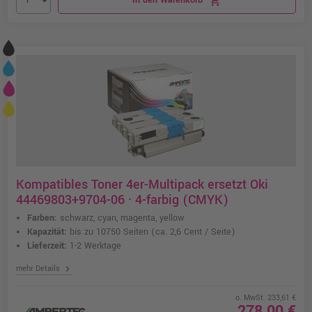
In den Warenkorb
shopping_cart
Kompatibles Toner 4er-Multipack ersetzt Oki
44469803+9704-06 · 4-farbig (CMYK)
Farben:
schwarz, cyan, magenta, yellow
Kapazität:
bis zu 10750 Seiten
(ca. 2,6 Cent / Seite)
Lieferzeit:
1-2 Werktage
chevron_right
mehr Details
o. MwSt. 233,61 €
278,00 €