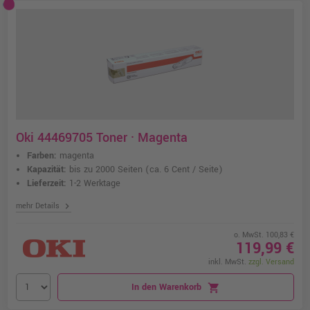
Oki 44469705 Toner · Magenta
Farben:
magenta
Kapazität:
bis zu 2000 Seiten
(ca. 6 Cent / Seite)
Lieferzeit:
1-2 Werktage
chevron_right
mehr Details
o. MwSt. 100,83 €
119,99 €
inkl. MwSt.
zzgl. Versand
In den Warenkorb
shopping_cart