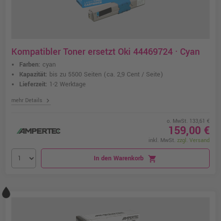
Kompatibler Toner ersetzt Oki 44469724 · Cyan
Farben:
cyan
Kapazität:
bis zu 5500 Seiten
(ca. 2,9 Cent / Seite)
Lieferzeit:
1-2 Werktage
chevron_right
mehr Details
o. MwSt. 133,61 €
159,00 €
inkl. MwSt.
zzgl. Versand
In den Warenkorb
shopping_cart