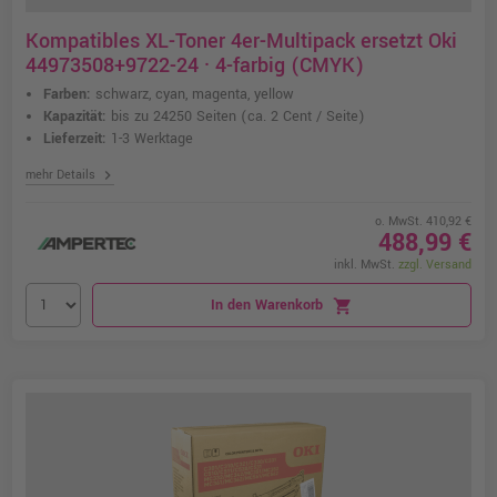
Kompatibles XL-Toner 4er-Multipack ersetzt Oki
44973508+9722-24 · 4-farbig (CMYK)
Farben:
schwarz, cyan, magenta, yellow
Kapazität:
bis zu 24250 Seiten
(ca. 2 Cent / Seite)
Lieferzeit:
1-3 Werktage
chevron_right
mehr Details
o. MwSt. 410,92 €
488,99 €
inkl. MwSt.
zzgl. Versand
In den Warenkorb
shopping_cart