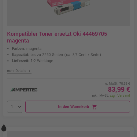
Kompatibler Toner ersetzt Oki 44469705
magenta
Farben:
magenta
Kapazität:
bis zu 2250 Seiten
(ca. 3,7 Cent / Seite)
Lieferzeit:
1-2 Werktage
chevron_right
mehr Details
o. MwSt. 70,58 €
83,99 €
inkl. MwSt.
zzgl. Versand
In den Warenkorb
shopping_cart