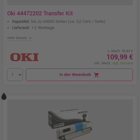
Oki 44472202 Transfer Kit
Kapazität:
bis zu 60000 Seiten
(ca. 0,2 Cent / Seite)
Lieferzeit:
1-2 Werktage
chevron_right
mehr Details
o. MwSt. 92,43 €
109,99 €
inkl. MwSt.
zzgl. Versand
In den Warenkorb
shopping_cart