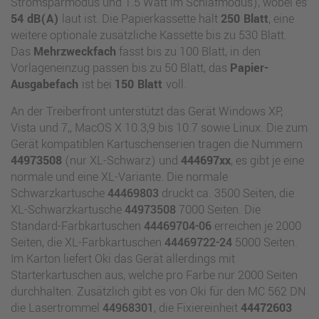
Stromsparmodus und 1.5 Watt im Schlafmodus), wobei es
54 dB(A)
laut ist. Die Papierkassette hält
250 Blatt
, eine
weitere optionale zusätzliche Kassette bis zu 530 Blatt.
Das
Mehrzweckfach
fasst bis zu 100 Blatt, in den
Vorlageneinzug passen bis zu 50 Blatt, das
Papier-
Ausgabefach
ist bei
150 Blatt
voll.
An der Treiberfront unterstützt das Gerät Windows XP,
Vista und 7,, MacOS X 10.3,9 bis 10.7 sowie Linux. Die zum
Gerät kompatiblen Kartuschenserien tragen die Nummern
44973508
(nur XL-Schwarz) und
444697xx
, es gibt je eine
normale und eine XL-Variante. Die normale
Schwarzkartusche
44469803
druckt ca. 3500 Seiten, die
XL-Schwarzkartusche
44973508
7000 Seiten. Die
Standard-Farbkartuschen
44469704-06
erreichen je 2000
Seiten, die XL-Farbkartuschen
44469722-24
5000 Seiten.
Im Karton liefert Oki das Gerät allerdings mit
Starterkartuschen aus, welche pro Farbe nur 2000 Seiten
durchhalten. Zusätzlich gibt es von Oki für den MC 562 DN
die Lasertrommel
44968301
, die Fixiereinheit
44472603