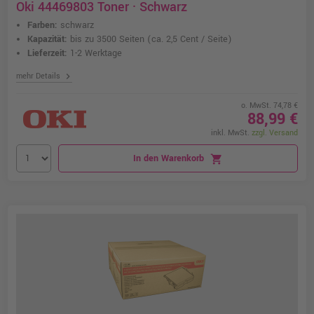
Oki 44469803 Toner · Schwarz
Farben:
schwarz
Kapazität:
bis zu 3500 Seiten
(ca. 2,5 Cent / Seite)
Lieferzeit:
1-2 Werktage
chevron_right
mehr Details
o. MwSt. 74,78 €
88,99 €
inkl. MwSt.
zzgl. Versand
In den Warenkorb
shopping_cart