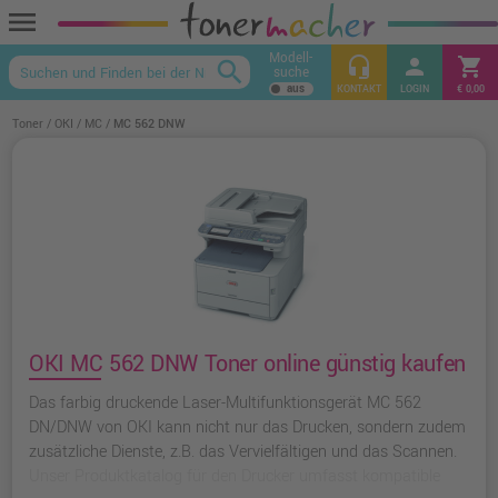
menu
Modell-
headset_mic
person
shopping_cart
search
suche
keyboard_arrow_up
KONTAKT
LOGIN
€ 0,00
Toner
OKI
MC
MC 562 DNW
OKI MC 562 DNW Toner online günstig kaufen
Das farbig druckende Laser-Multifunktionsgerät MC 562
DN/DNW von OKI kann nicht nur das Drucken, sondern zudem
zusätzliche Dienste, z.B. das Vervielfältigen und das Scannen.
Unser Produktkatalog für den Drucker umfasst kompatible