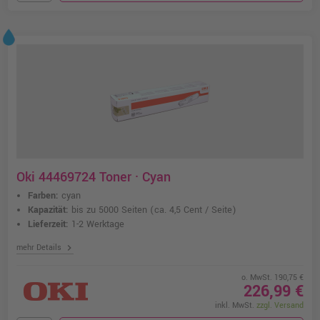
Oki 44469724 Toner · Cyan
Farben:
cyan
Kapazität:
bis zu 5000 Seiten
(ca. 4,5 Cent / Seite)
Lieferzeit:
1-2 Werktage
chevron_right
mehr Details
o. MwSt. 190,75 €
226,99 €
inkl. MwSt.
zzgl. Versand