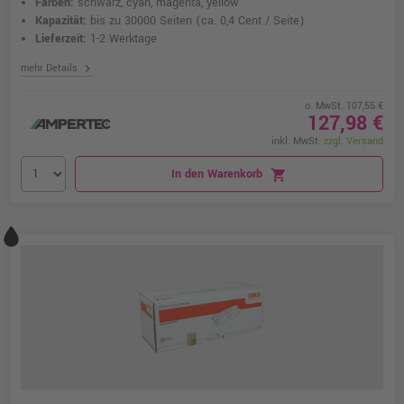
Farben:
schwarz, cyan, magenta, yellow
Kapazität:
bis zu 30000 Seiten
(ca. 0,4 Cent / Seite)
Lieferzeit:
1-2 Werktage
chevron_right
mehr Details
o. MwSt. 107,55 €
127,98 €
inkl. MwSt.
zzgl. Versand
In den Warenkorb
shopping_cart