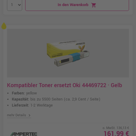
In den Warenkorb
shopping_cart
Kompatibler Toner ersetzt Oki 44469722 · Gelb
Farben:
yellow
Kapazität:
bis zu 5500 Seiten
(ca. 2,9 Cent / Seite)
Lieferzeit:
1-2 Werktage
chevron_right
mehr Details
o. MwSt. 136,13 €
161,99 €