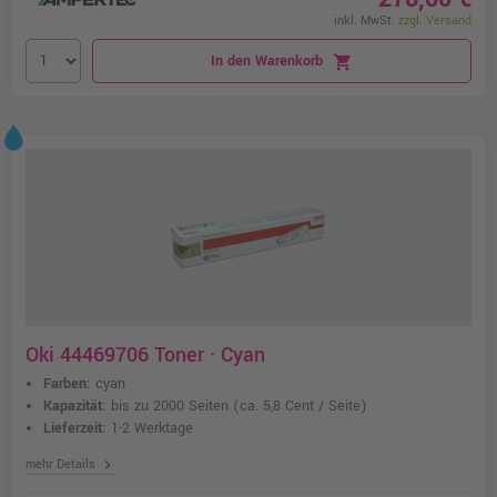
inkl. MwSt.
zzgl. Versand
In den Warenkorb
shopping_cart
Oki 44469706 Toner · Cyan
Farben:
cyan
Kapazität:
bis zu 2000 Seiten
(ca. 5,8 Cent / Seite)
Lieferzeit:
1-2 Werktage
chevron_right
mehr Details