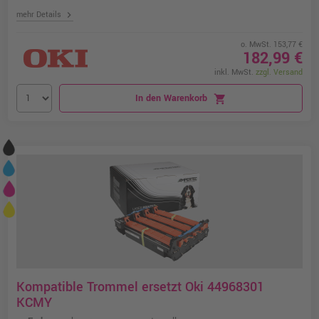
chevron_right
mehr Details
o. MwSt. 153,77 €
182,99 €
inkl. MwSt.
zzgl. Versand
In den Warenkorb
shopping_cart
Kompatible Trommel ersetzt Oki 44968301
KCMY