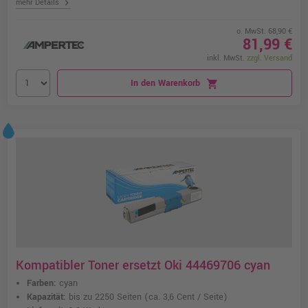
chevron_right
mehr Details
o. MwSt. 68,90 €
81,99 €
inkl. MwSt.
zzgl. Versand
In den Warenkorb
shopping_cart
Kompatibler Toner ersetzt Oki 44469706 cyan
Farben:
cyan
Kapazität:
bis zu 2250 Seiten
(ca. 3,6 Cent / Seite)