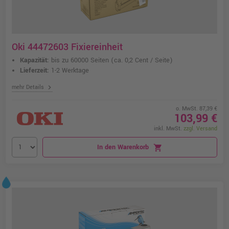
Oki 44472603 Fixiereinheit
Kapazität:
bis zu 60000 Seiten
(ca. 0,2 Cent / Seite)
Lieferzeit:
1-2 Werktage
chevron_right
mehr Details
o. MwSt. 87,39 €
103,99 €
inkl. MwSt.
zzgl. Versand
In den Warenkorb
shopping_cart