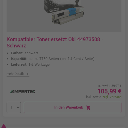
Kompatibler Toner ersetzt Oki 44973508 ·
Schwarz
Farben:
schwarz
Kapazität:
bis zu 7750 Seiten
(ca. 1,4 Cent / Seite)
Lieferzeit:
1-2 Werktage
chevron_right
mehr Details
o. MwSt. 89,07 €
105,99 €
inkl. MwSt.
zzgl. Versand
In den Warenkorb
shopping_cart