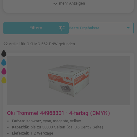
und originale Toner und Zubehör-Artikel.
mehr Anzeigen
tune
Filtern
22
Artikel für OKI MC 562 DNW gefunden
Oki Trommel 44968301 · 4-farbig (CMYK)
Farben:
schwarz, cyan, magenta, yellow
Kapazität:
bis zu 30000 Seiten
(ca. 0,6 Cent / Seite)
Lieferzeit:
1-2 Werktage