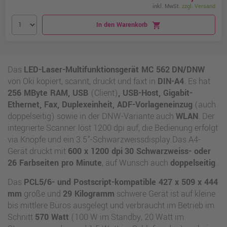
inkl. MwSt.
zzgl. Versand
In den Warenkorb
shopping_cart
Das
LED-Laser-Multifunktionsgerät MC 562
DN/DNW
von Oki kopiert, scannt, druckt und faxt in
DIN-A4
. Es hat
256 MByte RAM, USB
(Client)
, USB-Host, Gigabit-
Ethernet, Fax, Duplexeinheit, ADF-Vorlageneinzug
(auch
doppelseitig) sowie in der DNW-Variante auch
WLAN
. Der
integrierte Scanner löst 1200 dpi auf, die Bedienung erfolgt
via Knöpfe und ein 3.5"-Schwarzweissdisplay.Das A4-
Gerät druckt mit
600 x 1200 dpi
30 Schwarzweiss- oder
26 Farbseiten pro Minute
, auf Wunsch auch
doppelseitig
.
Das
PCL5/6- und Postscript-kompatible
427 x 509 x 444
mm
große und
29 Kilogramm
schwere Gerät ist auf kleine
bis mittlere Büros ausgelegt und verbraucht im Betrieb im
Schnitt
570 Watt
(100 W im Standby, 20 Watt im