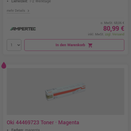
Lieferzeit:
1-2 Werktage
chevron_right
mehr Details
o. MwSt. 68,06 €
80,99 €
inkl. MwSt.
zzgl. Versand
In den Warenkorb
shopping_cart
Oki 44469723 Toner · Magenta
Farben:
magenta