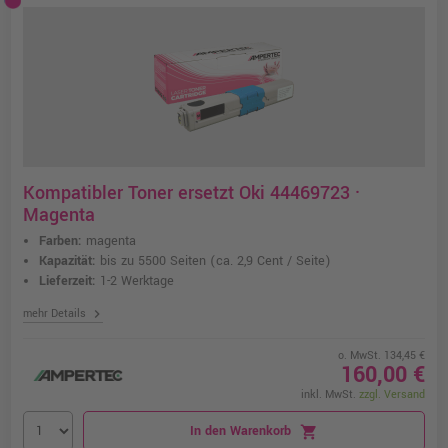
Kompatibler Toner ersetzt Oki 44469723 ·
Magenta
Farben:
magenta
Kapazität:
bis zu 5500 Seiten
(ca. 2,9 Cent / Seite)
Lieferzeit:
1-2 Werktage
chevron_right
mehr Details
o. MwSt. 134,45 €
160,00 €
inkl. MwSt.
zzgl. Versand
In den Warenkorb
shopping_cart