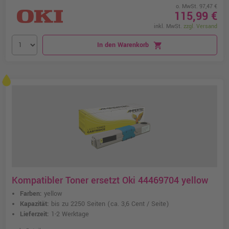
o. MwSt. 97,47 €
115,99 €
inkl. MwSt.
zzgl. Versand
In den Warenkorb
shopping_cart
Kompatibler Toner ersetzt Oki 44469704 yellow
Farben:
yellow
Kapazität:
bis zu 2250 Seiten
(ca. 3,6 Cent / Seite)
Lieferzeit:
1-2 Werktage