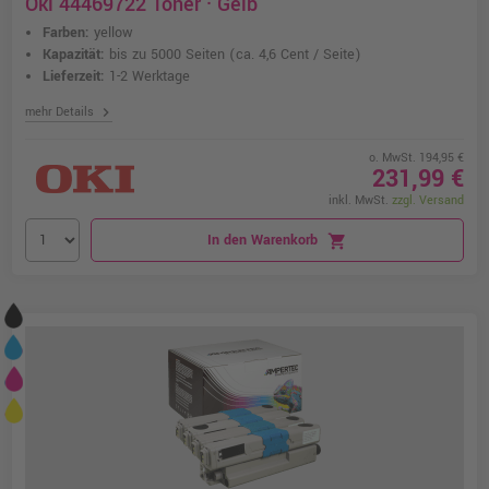
Oki 44469722 Toner · Gelb
Farben:
yellow
Kapazität:
bis zu 5000 Seiten
(ca. 4,6 Cent / Seite)
Lieferzeit:
1-2 Werktage
chevron_right
mehr Details
o. MwSt. 194,95 €
231,99 €
inkl. MwSt.
zzgl. Versand
In den Warenkorb
shopping_cart