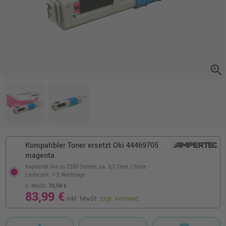
zoom_in
Kompatibler Toner ersetzt Oki 44469705
magenta
Kapazität bis zu 2250 Seiten,
ca. 3,7 Cent / Seite
Lieferzeit: 1-2 Werktage
o. MwSt.
70,58 €
83,99 €
inkl. MwSt.
zzgl. Versand