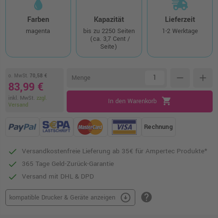
Farben
Kapazität
Lieferzeit
magenta
bis zu 2250 Seiten
1-2 Werktage
(ca. 3,7 Cent /
Seite)
o. MwSt.
70,58 €
remove
add
Menge
83,99 €
inkl. MwSt.
zzgl.
shopping_cart
In den Warenkorb
Versand
Rechnung
Versandkostenfreie Lieferung ab 35€ für Ampertec Produkte*
365 Tage Geld-Zurück-Garantie
Versand mit DHL & DPD
help
arrow_circle_down
kompatible Drucker & Geräte anzeigen