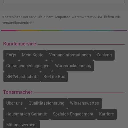
o. MwSt.
133,61 €
159,00 €
shopping_cart
inkl. MwSt.
zzgl. Versand
Kostenloser Versand: ab einem Ampertec Warenwert von 35€ liefern wir
versandkostenfrei!¹
Kompatibler Toner ersetzt Oki 44469804 ·
Schwarz
Kundenservice
o. MwSt.
57,13 €
67,98 €
shopping_cart
inkl. MwSt.
zzgl. Versand
FAQs
Mein Konto
Versandinformationen
Zahlung
Gutscheinbedingungen
Warenrücksendung
Kompatibler Toner ersetzt Oki 44469704
yellow
SEPA-Lastschrift
Re-Life Box
o. MwSt.
68,90 €
81,99 €
shopping_cart
Tonermacher
inkl. MwSt.
zzgl. Versand
Über uns
Qualitätssicherung
Wissenswertes
Hausmarken-Garantie
Soziales Engagement
Karriere
Mit uns werben!