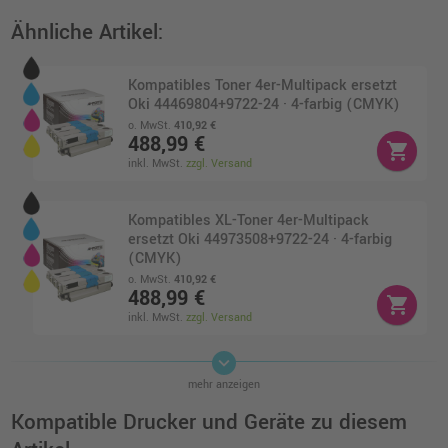
Ähnliche Artikel:
Kompatibles Toner 4er-Multipack ersetzt
Oki 44469804+9722-24 · 4-farbig (CMYK)
o. MwSt.
410,92 €
488,99 €
shopping_cart
inkl. MwSt.
zzgl. Versand
Kompatibles XL-Toner 4er-Multipack
ersetzt Oki 44973508+9722-24 · 4-farbig
(CMYK)
o. MwSt.
410,92 €
488,99 €
shopping_cart
inkl. MwSt.
zzgl. Versand
keyboard_arrow_down
Kompatibles Toner 4er-Multipack ersetzt
mehr anzeigen
Oki 44469803+9704-06 · 4-farbig (CMYK)
o. MwSt.
233,61 €
Kompatible Drucker und Geräte zu diesem
278,00 €
shopping_cart