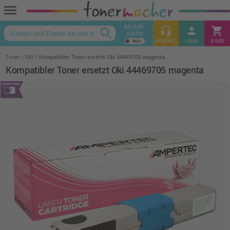
menu
Modell-
headset_mic
person
shopping_cart
search
suche
keyboard_arrow_up
KONTAKT
LOGIN
€ 0,00
Toner
OKI
Kompatibler Toner ersetzt Oki 44469705 magenta
Kompatibler Toner ersetzt Oki 44469705 magenta