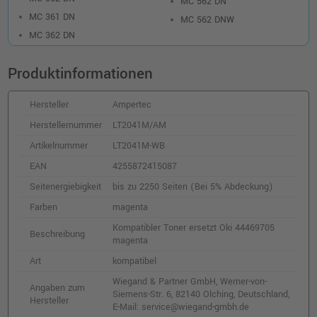
MC 562 DN
Kompatibler Toner ersetzt Oki 44469803 ·
MC 361 DN
MC 562 DNW
Schwarz
MC 362 DN
o. MwSt.
52,09 €
61,99 €
shopping_cart
inkl. MwSt.
zzgl. Versand
Produktinformationen
Hersteller
Ampertec
Kompatibler Toner ersetzt Oki 44469706
cyan
Herstellernummer
LT2041M/AM
o. MwSt.
68,06 €
Artikelnummer
LT2041M-WB
80,99 €
shopping_cart
inkl. MwSt.
zzgl. Versand
EAN
4255872415087
Seitenergiebigkeit
bis zu 2250 Seiten (Bei 5% Abdeckung)
Kompatibler Toner ersetzt Oki 44973508 ·
Farben
magenta
Schwarz
Kompatibler Toner ersetzt Oki 44469705
o. MwSt.
89,07 €
Beschreibung
magenta
105,99 €
shopping_cart
inkl. MwSt.
zzgl. Versand
Art
kompatibel
Wiegand & Partner GmbH, Werner-von-
Angaben zum
Siemens-Str. 6, 82140 Olching, Deutschland,
Kompatibler Toner ersetzt Oki 44469724 ·
Hersteller
E-Mail: service@wiegand-gmbh.de
Cyan