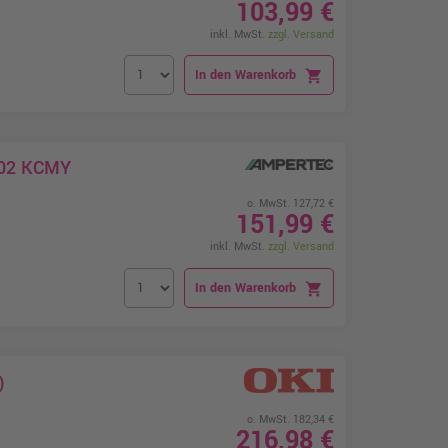
103,99 €
inkl. MwSt.
zzgl. Versand
In den Warenkorb
shopping_cart
202 KCMY
o. MwSt. 127,72 €
151,99 €
inkl. MwSt.
zzgl. Versand
In den Warenkorb
shopping_cart
)
o. MwSt. 182,34 €
216,98 €