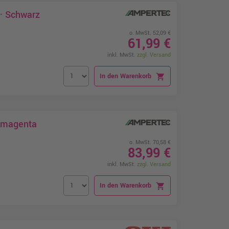
 · Schwarz
o. MwSt. 52,09 €
61,99 €
inkl. MwSt.
zzgl. Versand
In den Warenkorb
shopping_cart
5 magenta
o. MwSt. 70,58 €
83,99 €
inkl. MwSt.
zzgl. Versand
In den Warenkorb
shopping_cart