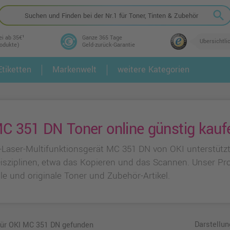
search
ei ab 35€¹
Ganze 365 Tage
Übersichtli
rodukte)
Geld-zurück-Garantie
tiketten
Markenwelt
weitere Kategorien
2.
3.
C 351 DN Toner online günstig kauf
-Laser-Multifunktionsgerät MC 351 DN von OKI unterstütz
Disziplinen, etwa das Kopieren und das Scannen. Unser Pr
e und originale Toner und Zubehör-Artikel.
Darstellun
 für OKI MC 351 DN gefunden