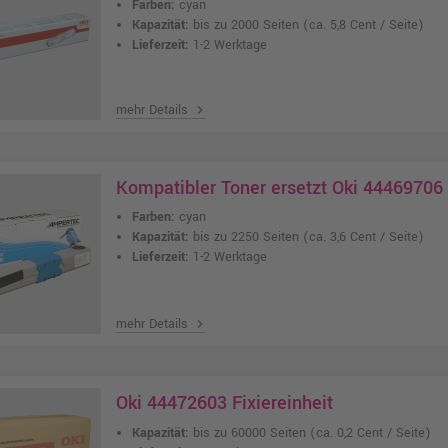
Farben:
cyan
Kapazität:
bis zu 2000 Seiten
(ca. 5,8 Cent / Seite)
Lieferzeit:
1-2 Werktage
mehr Details
chevron_right
Kompatibler Toner ersetzt Oki 44469706
Farben:
cyan
Kapazität:
bis zu 2250 Seiten
(ca. 3,6 Cent / Seite)
Lieferzeit:
1-2 Werktage
mehr Details
chevron_right
Oki 44472603 Fixiereinheit
Kapazität:
bis zu 60000 Seiten
(ca. 0,2 Cent / Seite)