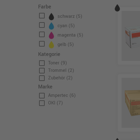
Farbe
check_box_outline_blank
schwarz
(5)
check_box_outline_blank
cyan
(5)
check_box_outline_blank
magenta
(5)
check_box_outline_blank
gelb
(5)
Kategorie
check_box_outline_blank
Toner
(9)
check_box_outline_blank
Trommel
(2)
check_box_outline_blank
Zubehör
(2)
Marke
check_box_outline_blank
Ampertec
(6)
check_box_outline_blank
OKI
(7)