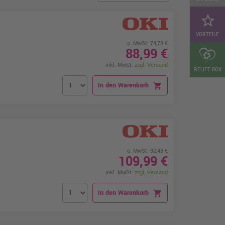
star_border
VORTEILE
o. MwSt. 74,78 €
88,99 €
inkl. MwSt.
zzgl. Versand
RELIFE BOX
In den Warenkorb
shopping_cart
o. MwSt. 92,43 €
109,99 €
inkl. MwSt.
zzgl. Versand
In den Warenkorb
shopping_cart