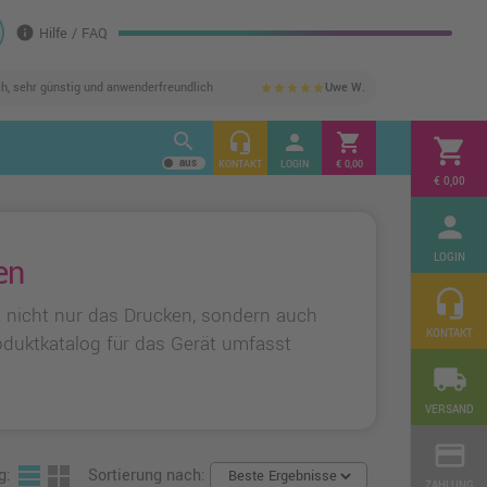
info
Hilfe / FAQ
ch, sehr günstig und anwenderfreundlich
Uwe W.
star
star
star
star
star
search
headset_mic
person
shopping_cart
shopping_cart
KONTAKT
LOGIN
€ 0,00
€ 0,00
person
LOGIN
en
headset_mic
t nicht nur das Drucken, sondern auch
KONTAKT
oduktkatalog für das Gerät umfasst
local_shipping
VERSAND
credit_card
g:
Sortierung nach:
ZAHLUNG