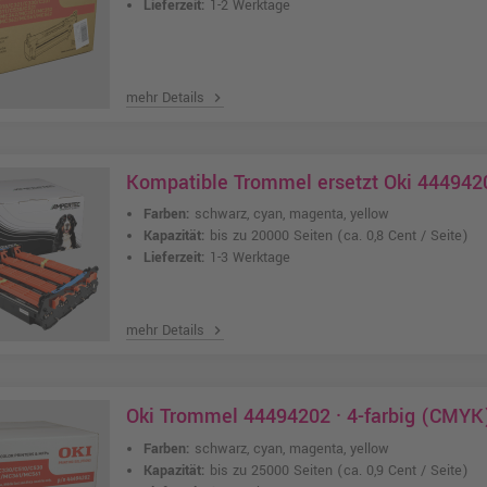
Lieferzeit:
1-2 Werktage
mehr Details
chevron_right
Kompatible Trommel ersetzt Oki 44494
Farben:
schwarz, cyan, magenta, yellow
Kapazität:
bis zu 20000 Seiten
(ca. 0,8 Cent / Seite)
Lieferzeit:
1-3 Werktage
mehr Details
chevron_right
Oki Trommel 44494202 · 4-farbig (CMYK
Farben:
schwarz, cyan, magenta, yellow
Kapazität:
bis zu 25000 Seiten
(ca. 0,9 Cent / Seite)