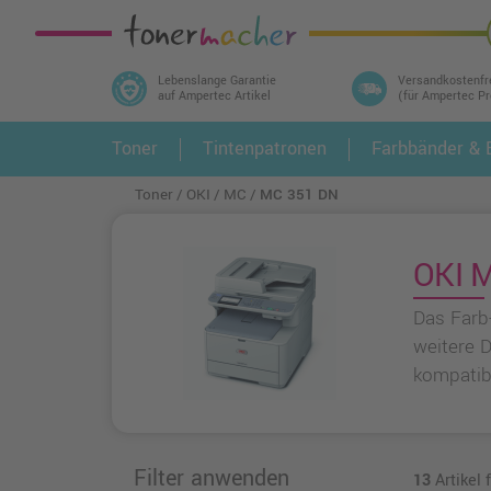
Lebenslange Garantie
Versandkostenfr
auf Ampertec Artikel
(für Ampertec P
In 3 einfachen Schritten ihr Druckermodell
Toner
Tintenpatronen
Farbbänder & E
1.
und alle dazu passenden Artikel finden ➤
Toner
OKI
MC
MC 351 DN
OKI M
Das Farb
weitere 
kompatibl
Filter anwenden
13
Artikel