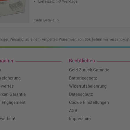
Lieferzeit:
1-3 Werktage
mehr Details
chevron_right
loser Versand: ab einem Ampertec Warenwert von 35€ liefern wir versandkoste
macher
Rechtliches
s
Geld-Zurück-Garantie
tssicherung
Batteriegesetz
swertes
Widerrufsbelehrung
ken-Garantie
Datenschutz
s Engagement
Cookie Einstellungen
AGB
 werben!
Impressum