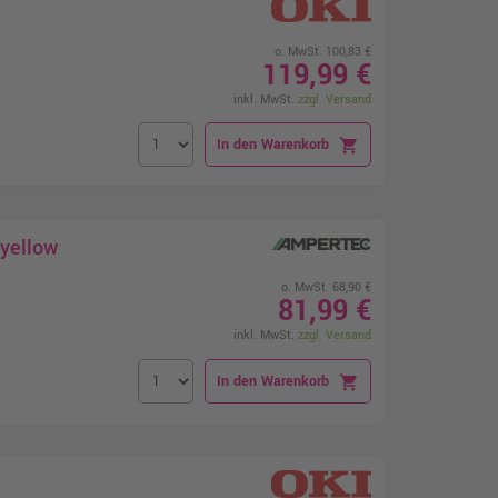
o. MwSt. 100,83 €
119,99 €
inkl. MwSt.
zzgl. Versand
In den Warenkorb
shopping_cart
 yellow
o. MwSt. 68,90 €
81,99 €
inkl. MwSt.
zzgl. Versand
In den Warenkorb
shopping_cart