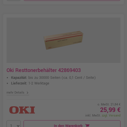
Oki Resttonerbehälter 42869403
Kapazität:
bis zu 30000 Seiten
(ca. 0,1 Cent / Seite)
Lieferzeit:
1-2 Werktage
chevron_right
mehr Details
o. MwSt. 21,84 €
25,99 €
inkl. MwSt.
zzgl. Versand
In den Warenkorb
shopping_cart