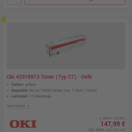
Oki 42918913 Toner (Typ C7) · Gelb
Farben:
yellow
Kapazität:
bis zu 15000 Seiten
(ca. 1 Cent / Seite)
Lieferzeit:
1-3 Werktage
chevron_right
mehr Details
o. MwSt. 124,36 €
147,99 €
inkl. MwSt.
zzgl. Versand