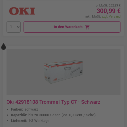
o. MwSt. 252,93 €
300,99 €
inkl. MwSt.
zzgl. Versand
In den Warenkorb
shopping_cart
Oki 42918108 Trommel Typ C7 · Schwarz
Farben:
schwarz
Kapazität:
bis zu 30000 Seiten
(ca. 0,9 Cent / Seite)
Lieferzeit:
1-3 Werktage