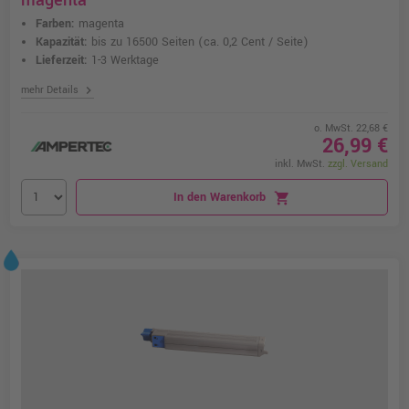
magenta
Farben:
magenta
Kapazität:
bis zu 16500 Seiten
(ca. 0,2 Cent / Seite)
Lieferzeit:
1-3 Werktage
chevron_right
mehr Details
o. MwSt. 22,68 €
26,99 €
inkl. MwSt.
zzgl. Versand
In den Warenkorb
shopping_cart