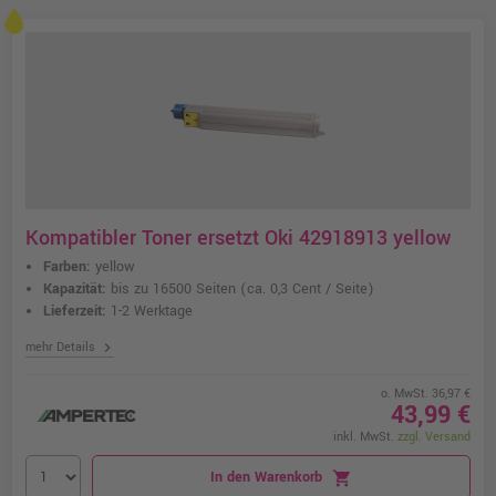
Kompatibler Toner ersetzt Oki 42918913 yellow
Farben:
yellow
Kapazität:
bis zu 16500 Seiten
(ca. 0,3 Cent / Seite)
Lieferzeit:
1-2 Werktage
chevron_right
mehr Details
o. MwSt. 36,97 €
43,99 €
inkl. MwSt.
zzgl. Versand
In den Warenkorb
shopping_cart