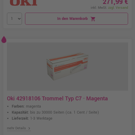
271,99 €
inkl. MwSt.
zzgl. Versand
In den Warenkorb
shopping_cart
Oki 42918106 Trommel Typ C7 · Magenta
Farben:
magenta
Kapazität:
bis zu 30000 Seiten
(ca. 1 Cent / Seite)
Lieferzeit:
1-3 Werktage
chevron_right
mehr Details