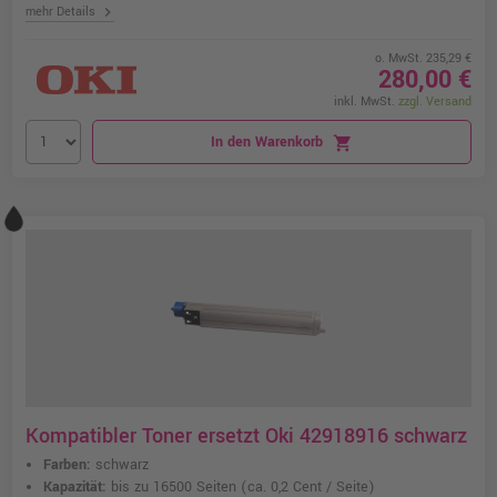
chevron_right
mehr Details
o. MwSt. 235,29 €
280,00 €
inkl. MwSt.
zzgl. Versand
In den Warenkorb
shopping_cart
Kompatibler Toner ersetzt Oki 42918916 schwarz
Farben:
schwarz
Kapazität:
bis zu 16500 Seiten
(ca. 0,2 Cent / Seite)