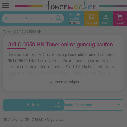
menu
Modell-
headset_mic
person
shopping_cart
search
suche
keyboard_arrow_up
KONTAKT
LOGIN
€ 0,00
Toner
OKI
C
C 9650 HN
OKI C 9650 HN Toner online günstig kaufen
Sie sind auf der der Suche nach
passenden Toner für Ihren
OKI C 9650 HN
? Dann werden Sie in unserem Online-Shop
garantiert fündig. Bei uns finden Sie 10 Artikel die mit Ihrem
Laserstrahldrucker kompatibel sind. Dabei können Sie aus
originalen Toner von OKI
wählen oder zu
unserer Hausmarke
mehr Anzeigen
Ampertec
greifen.
tune
Filtern
10
Artikel für OKI C 9650 HN gefunden