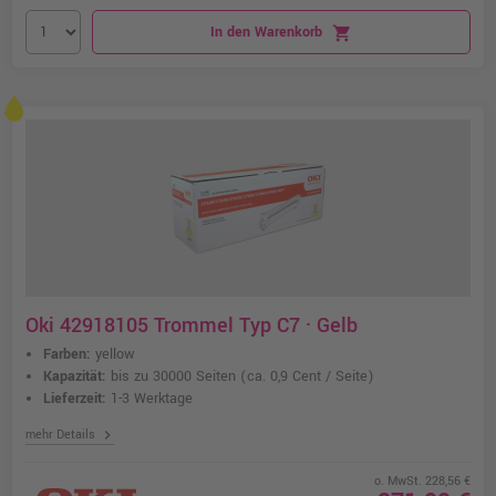
In den Warenkorb
shopping_cart
Oki 42918105 Trommel Typ C7 · Gelb
Farben:
yellow
Kapazität:
bis zu 30000 Seiten
(ca. 0,9 Cent / Seite)
Lieferzeit:
1-3 Werktage
chevron_right
mehr Details
o. MwSt. 228,56 €