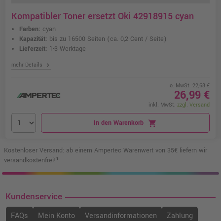
Kompatibler Toner ersetzt Oki 42918915 cyan
Farben:
cyan
Kapazität:
bis zu 16500 Seiten
(ca. 0,2 Cent / Seite)
Lieferzeit:
1-3 Werktage
chevron_right
mehr Details
o. MwSt. 22,68 €
26,99 €
inkl. MwSt.
zzgl. Versand
In den Warenkorb
shopping_cart
Kostenloser Versand: ab einem Ampertec Warenwert von 35€ liefern wir
versandkostenfrei!¹
Kundenservice
FAQs
Mein Konto
Versandinformationen
Zahlung