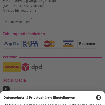
E-Mail:
service@wiegand-gmbh.de
(Mo - Do 8:00 bis 17:00 Uhr)
(Fr 8:00 bis 16:00 Uhr)
Vertrag widerrufen
Zahlungsmöglichkeiten
Rechnung
Versand
Social Media
¹ Nur gültig für den Versand innerhalb Deutschlands. Befindet sich ein Warenwert
von mindestens 35€ (inkl. Mwst.) an Ampertec Artikeln in Ihrem Warenkorb, ist der