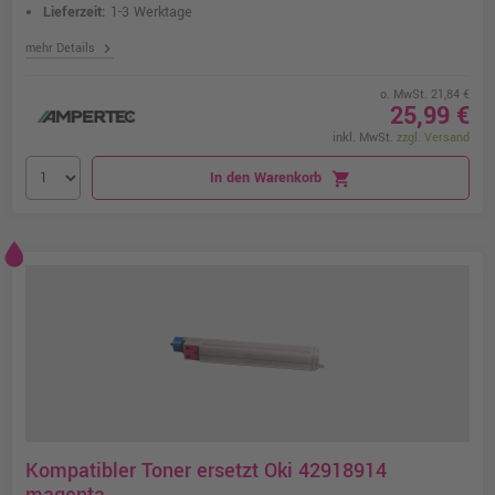
Lieferzeit:
1-3 Werktage
chevron_right
mehr Details
o. MwSt. 21,84 €
25,99 €
inkl. MwSt.
zzgl. Versand
In den Warenkorb
shopping_cart
Kompatibler Toner ersetzt Oki 42918914