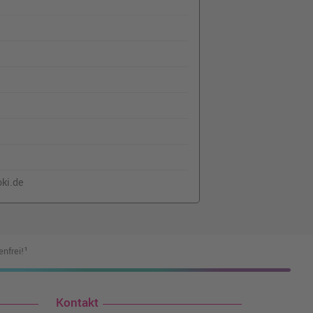
o@oki.de
nfrei!¹
Kontakt