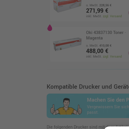
o. MwSt.
228,56 €
271,99 €
inkl. MwSt.
zzgl. Versand
Oki 43837130 Toner ·
Magenta
o. MwSt.
410,08 €
488,00 €
inkl. MwSt.
zzgl. Versand
Kompatibler Toner ers
Oki 43837130 · Magen
Kompatible Drucker und Geräte
o. MwSt.
287,39 €
341,99 €
inkl. MwSt.
zzgl. Versand
Machen Sie den 
Vergewissern Sie sich
passt.
Kompatibler Toner ers
Oki 43837131 · Cyan
o. MwSt.
357,97 €
Die folgenden Drucker sind mit dem Artikel