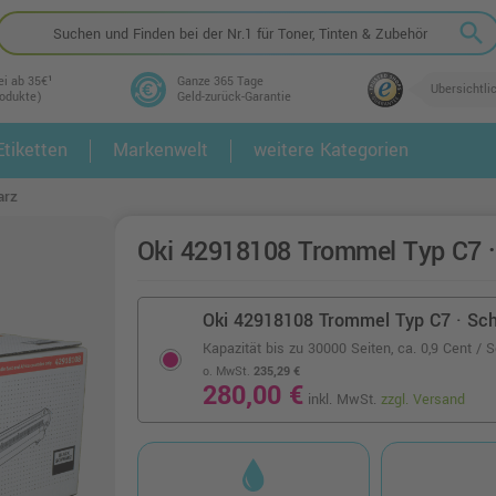
search
ei ab 35€¹
Ganze 365 Tage
Übersichtli
rodukte)
Geld-zurück-Garantie
tiketten
Markenwelt
weitere Kategorien
2.
3.
arz
Oki 42918108 Trommel Typ C7 
Oki 42918108 Trommel Typ C7 · Sc
Kapazität bis zu 30000 Seiten,
ca. 0,9 Cent / S
o. MwSt.
235,29 €
280,00 €
inkl. MwSt.
zzgl. Versand