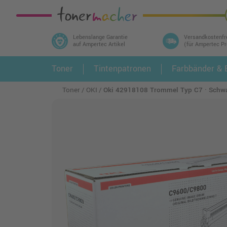
Lebenslange Garantie
Versandkostenfr
auf Ampertec Artikel
(für Ampertec P
In 3 einfachen Schritten ihr Druckermodell
Toner
Tintenpatronen
Farbbänder & E
1.
und alle dazu passenden Artikel finden ➤
Toner
OKI
Oki 42918108 Trommel Typ C7 · Schw