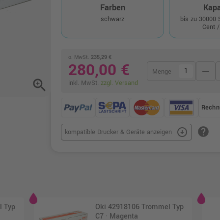
Farben
Kapa
schwarz
bis zu 30000
Cent /
o. MwSt.
235,29 €
280,00 €
remove
Menge
zoom_in
inkl. MwSt.
zzgl. Versand
Rechn
help
arrow_circle_down
kompatible Drucker & Geräte anzeigen
l Typ
Oki 42918106 Trommel Typ
C7 · Magenta