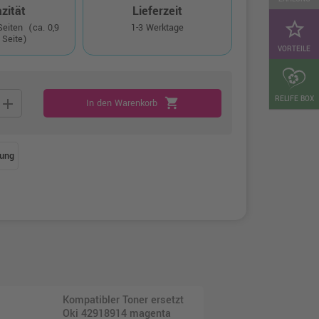
zität
Lieferzeit
star_border
 Seiten
(ca. 0,9
1-3 Werktage
 Seite)
VORTEILE
RELIFE BOX
add
shopping_cart
In den Warenkorb
ung
Kompatibler Toner ersetzt
Oki 42918914 magenta