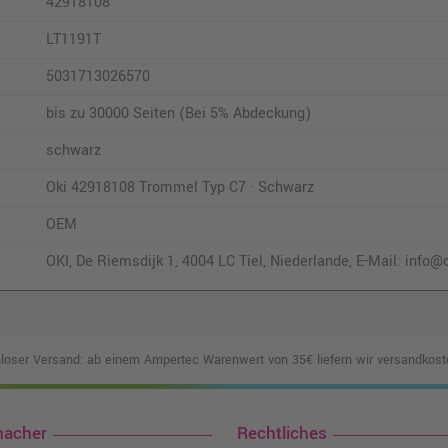
42918108
LT1191T
5031713026570
bis zu 30000 Seiten (Bei 5% Abdeckung)
schwarz
Oki 42918108 Trommel Typ C7 · Schwarz
OEM
OKI, De Riemsdijk 1, 4004 LC Tiel, Niederlande, E-Mail: inf
loser Versand: ab einem Ampertec Warenwert von 35€ liefern wir versandkoste
macher
Rechtliches