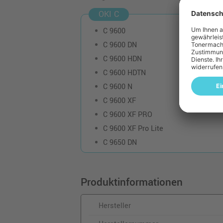
425,98 €
OKI C
inkl. MwSt.
zzgl. Versand
C 9600
Kompatibler Toner ers
C 9600 DN
Oki 42918916 schwarz
C 9600 HDN
o. MwSt.
21,84 €
25,99 €
C 9600 HDTN
inkl. MwSt.
zzgl. Versand
C 9600 N
C 9600 XF
C 9600 XF PRO
C 9600 XF Pro Lite
C 9650 DN
Produktinformationen
Hersteller