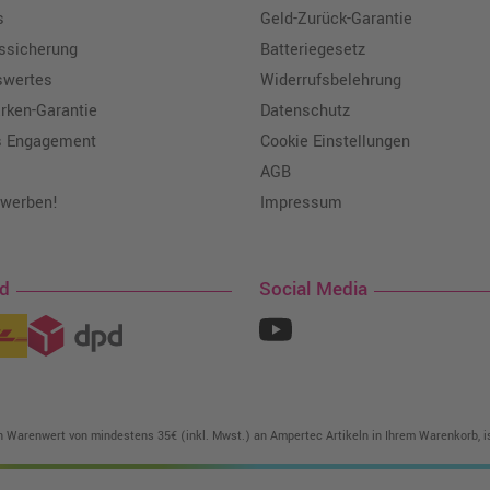
s
Geld-Zurück-Garantie
tssicherung
Batteriegesetz
swertes
Widerrufsbelehrung
ken-Garantie
Datenschutz
s Engagement
Cookie Einstellungen
AGB
 werben!
Impressum
nd
Social Media
in Warenwert von mindestens 35€ (inkl. Mwst.) an Ampertec Artikeln in Ihrem Warenkorb, is