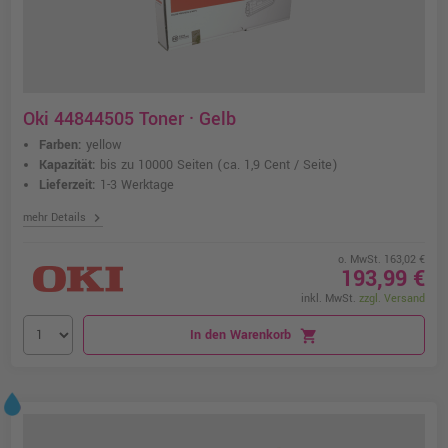
Oki 44844505 Toner · Gelb
Farben:
yellow
Kapazität:
bis zu 10000 Seiten
(ca. 1,9 Cent / Seite)
Lieferzeit:
1-3 Werktage
chevron_right
mehr Details
o. MwSt. 163,02 €
193,99 €
inkl. MwSt.
zzgl. Versand
In den Warenkorb
shopping_cart