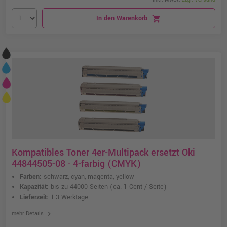
In den Warenkorb
shopping_cart
Kompatibles Toner 4er-Multipack ersetzt Oki
44844505-08 · 4-farbig (CMYK)
Farben:
schwarz, cyan, magenta, yellow
Kapazität:
bis zu 44000 Seiten
(ca. 1 Cent / Seite)
Lieferzeit:
1-3 Werktage
chevron_right
mehr Details