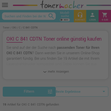
menu
Modell-
headset_mic
person
shopping_cart
search
suche
keyboard_arrow_up
KONTAKT
LOGIN
€ 0,00
Toner
OKI
C
C 841 CDTN
OKI C 841 CDTN Toner online günstig kaufen
Sie sind auf der der Suche nach
passenden Toner für Ihren
OKI C 841 CDTN
? Dann werden Sie in unserem Online-Shop
garantiert fündig. Bei uns finden Sie 19 Artikel die mit Ihrem
Laserstrahldrucker kompatibel sind. Dabei können Sie aus
originalen Toner von OKI
wählen oder zu
unserer Hausmarke
mehr Anzeigen
Ampertec
greifen.
tune
Filtern
19
Artikel für OKI C 841 CDTN gefunden