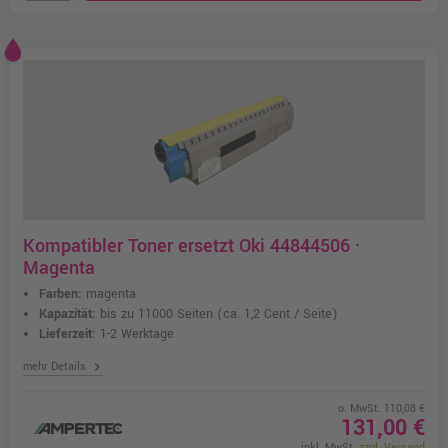
Kompatibler Toner ersetzt Oki 44844506 ·
Magenta
Farben:
magenta
Kapazität:
bis zu 11000 Seiten
(ca. 1,2 Cent / Seite)
Lieferzeit:
1-2 Werktage
chevron_right
mehr Details
o. MwSt. 110,08 €
131,00 €
inkl. MwSt.
zzgl. Versand