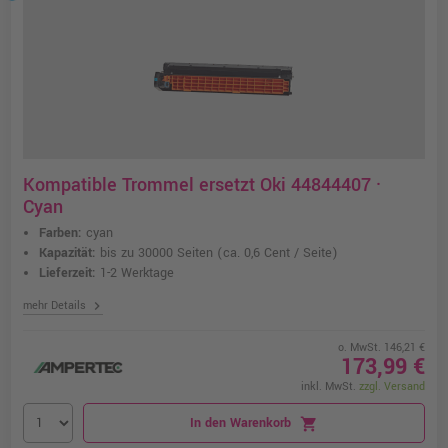
Kompatible Trommel ersetzt Oki 44844407 ·
Cyan
Farben:
cyan
Kapazität:
bis zu 30000 Seiten
(ca. 0,6 Cent / Seite)
Lieferzeit:
1-2 Werktage
chevron_right
mehr Details
o. MwSt. 146,21 €
173,99 €
inkl. MwSt.
zzgl. Versand
In den Warenkorb
shopping_cart