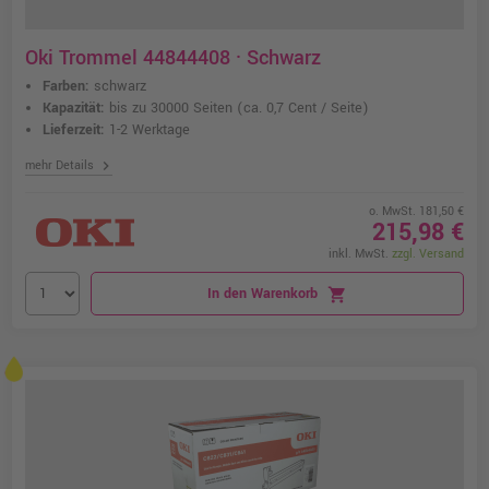
Oki Trommel 44844408 · Schwarz
Farben:
schwarz
Kapazität:
bis zu 30000 Seiten
(ca. 0,7 Cent / Seite)
Lieferzeit:
1-2 Werktage
chevron_right
mehr Details
o. MwSt. 181,50 €
215,98 €
inkl. MwSt.
zzgl. Versand
In den Warenkorb
shopping_cart