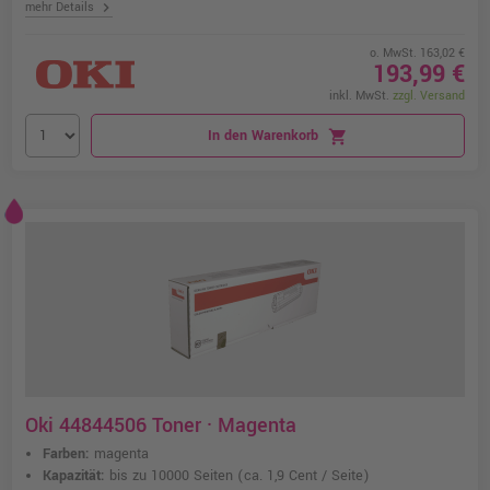
chevron_right
mehr Details
o. MwSt. 163,02 €
193,99 €
inkl. MwSt.
zzgl. Versand
In den Warenkorb
shopping_cart
Oki 44844506 Toner · Magenta
Farben:
magenta
Kapazität:
bis zu 10000 Seiten
(ca. 1,9 Cent / Seite)