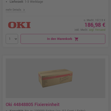
Lieferzeit:
1-3 Werktage
chevron_right
mehr Details
o. MwSt. 157,13 €
186,98 €
inkl. MwSt.
zzgl. Versand
In den Warenkorb
shopping_cart
Oki 44848805 Fixiereinheit