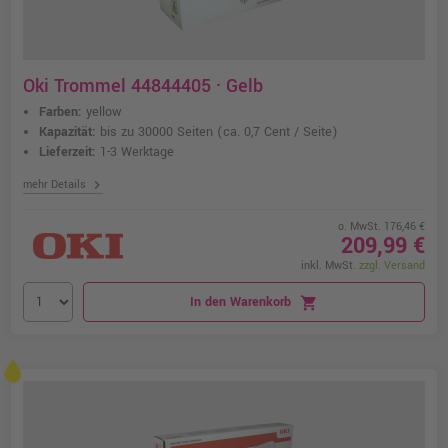
Oki Trommel 44844405 · Gelb
Farben:
yellow
Kapazität:
bis zu 30000 Seiten
(ca. 0,7 Cent / Seite)
Lieferzeit:
1-3 Werktage
chevron_right
mehr Details
o. MwSt. 176,46 €
209,99 €
inkl. MwSt.
zzgl. Versand
In den Warenkorb
shopping_cart