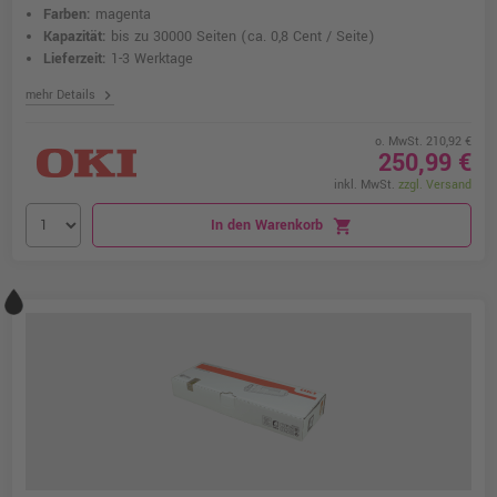
Farben:
magenta
Kapazität:
bis zu 30000 Seiten
(ca. 0,8 Cent / Seite)
Lieferzeit:
1-3 Werktage
chevron_right
mehr Details
o. MwSt. 210,92 €
250,99 €
inkl. MwSt.
zzgl. Versand
In den Warenkorb
shopping_cart