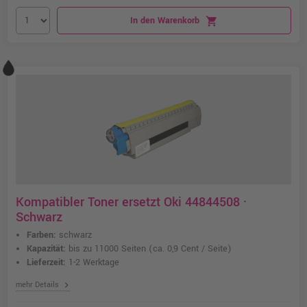
In den Warenkorb
shopping_cart
Kompatibler Toner ersetzt Oki 44844508 ·
Schwarz
Farben:
schwarz
Kapazität:
bis zu 11000 Seiten
(ca. 0,9 Cent / Seite)
Lieferzeit:
1-2 Werktage
chevron_right
mehr Details