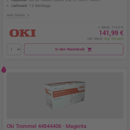
Kapazität:
bis zu 100000 Seiten
(ca. 0,1 Cent / Seite)
Lieferzeit:
1-2 Werktage
chevron_right
mehr Details
o. MwSt. 119,32 €
141,99 €
inkl. MwSt.
zzgl. Versand
In den Warenkorb
shopping_cart
Oki Trommel 44844406 · Magenta