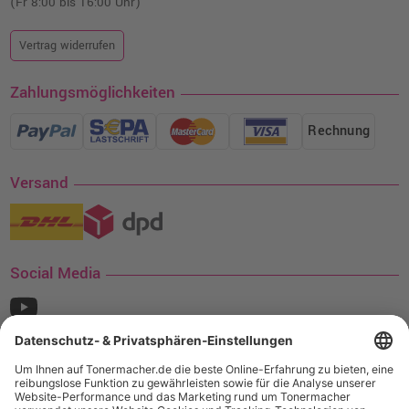
(Fr 8:00 bis 16:00 Uhr)
Vertrag widerrufen
Zahlungsmöglichkeiten
Rechnung
Versand
Social Media
¹ Nur gültig für den Versand innerhalb Deutschlands. Befindet sich ein Warenwert
von mindestens 35€ (inkl. Mwst.) an Ampertec Artikeln in Ihrem Warenkorb, ist der
Versand für Sie kostenfrei.