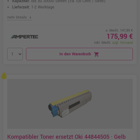
Kapazität:
bis zu 30000 Seiten
(ca. 0,6 Cent / Seite)
Lieferzeit:
1-2 Werktage
chevron_right
mehr Details
o. MwSt. 147,89 €
175,99 €
inkl. MwSt.
zzgl. Versand
In den Warenkorb
shopping_cart
Kompatibler Toner ersetzt Oki 44844505 · Gelb