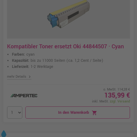
Kompatibler Toner ersetzt Oki 44844507 · Cyan
Farben:
cyan
Kapazität:
bis zu 11000 Seiten
(ca. 1,2 Cent / Seite)
Lieferzeit:
1-2 Werktage
chevron_right
mehr Details
o. MwSt. 114,28 €
135,99 €
inkl. MwSt.
zzgl. Versand
In den Warenkorb
shopping_cart