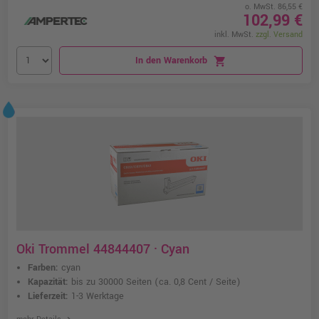
o. MwSt. 86,55 €
102,99 €
inkl. MwSt.
zzgl. Versand
In den Warenkorb
shopping_cart
Oki Trommel 44844407 · Cyan
Farben:
cyan
Kapazität:
bis zu 30000 Seiten
(ca. 0,8 Cent / Seite)
Lieferzeit:
1-3 Werktage