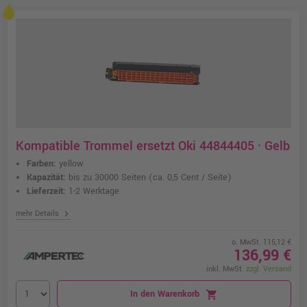
Kompatible Trommel ersetzt Oki 44844405 · Gelb
Farben:
yellow
Kapazität:
bis zu 30000 Seiten
(ca. 0,5 Cent / Seite)
Lieferzeit:
1-2 Werktage
chevron_right
mehr Details
o. MwSt. 115,12 €
136,99 €
inkl. MwSt.
zzgl. Versand
In den Warenkorb
shopping_cart