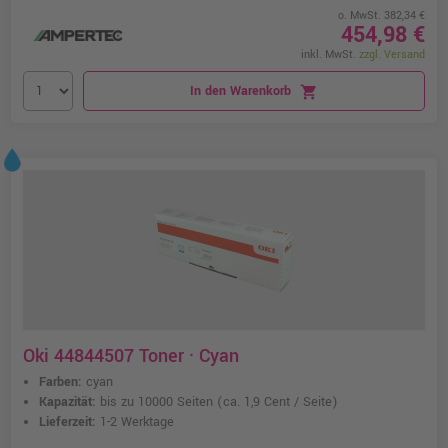
o. MwSt. 382,34 €
454,98 €
inkl. MwSt.
zzgl. Versand
In den Warenkorb
shopping_cart
Oki 44844507 Toner · Cyan
Farben:
cyan
Kapazität:
bis zu 10000 Seiten
(ca. 1,9 Cent / Seite)
Lieferzeit:
1-2 Werktage