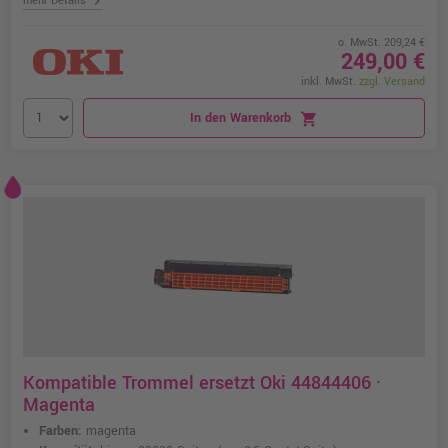
chevron_right
mehr Details
o. MwSt. 209,24 €
249,00 €
inkl. MwSt.
zzgl. Versand
In den Warenkorb
shopping_cart
Kompatible Trommel ersetzt Oki 44844406 ·
Magenta
Farben:
magenta