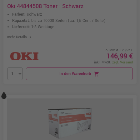
Oki 44844508 Toner · Schwarz
Farben:
schwarz
Kapazität:
bis zu 10000 Seiten
(ca. 1,5 Cent / Seite)
Lieferzeit:
1-3 Werktage
chevron_right
mehr Details
o. MwSt. 123,52 €
146,99 €
inkl. MwSt.
zzgl. Versand
In den Warenkorb
shopping_cart