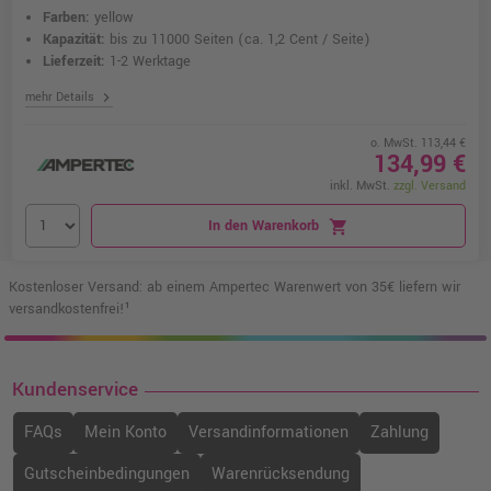
Farben:
yellow
Kapazität:
bis zu 11000 Seiten
(ca. 1,2 Cent / Seite)
Lieferzeit:
1-2 Werktage
chevron_right
mehr Details
o. MwSt. 113,44 €
134,99 €
inkl. MwSt.
zzgl. Versand
In den Warenkorb
shopping_cart
Kostenloser Versand: ab einem Ampertec Warenwert von 35€ liefern wir
versandkostenfrei!¹
Kundenservice
FAQs
Mein Konto
Versandinformationen
Zahlung
Gutscheinbedingungen
Warenrücksendung