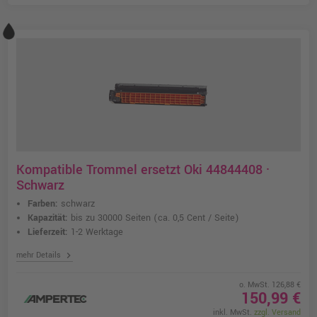
Kompatible Trommel ersetzt Oki 44844408 ·
Schwarz
Farben:
schwarz
Kapazität:
bis zu 30000 Seiten
(ca. 0,5 Cent / Seite)
Lieferzeit:
1-2 Werktage
chevron_right
mehr Details
o. MwSt. 126,88 €
150,99 €
inkl. MwSt.
zzgl. Versand