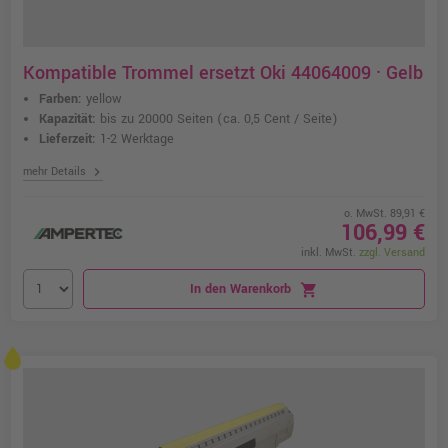
Kompatible Trommel ersetzt Oki 44064009 · Gelb
Farben:
yellow
Kapazität:
bis zu 20000 Seiten
(ca. 0,5 Cent / Seite)
Lieferzeit:
1-2 Werktage
chevron_right
mehr Details
o. MwSt. 89,91 €
106,99 €
inkl. MwSt.
zzgl. Versand
In den Warenkorb
shopping_cart