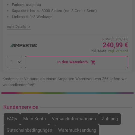
Farben:
magenta
Kapazität:
bis zu 8000 Seiten
(ca. 3 Cent / Seite)
Lieferzeit:
1-2 Werktage
chevron_right
mehr Details
o. MwSt. 202,51 €
240,99 €
inkl. MwSt.
zzgl. Versand
In den Warenkorb
shopping_cart
Kostenloser Versand: ab einem Ampertec Warenwert von 35€ liefern wir
versandkostenfrei!¹
Kundenservice
FAQs
Mein Konto
Versandinformationen
Zahlung
Gutscheinbedingungen
Warenrücksendung