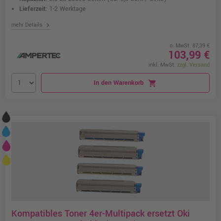
Lieferzeit:
1-2 Werktage
chevron_right
mehr Details
o. MwSt. 87,39 €
103,99 €
inkl. MwSt.
zzgl. Versand
In den Warenkorb
shopping_cart
Kompatibles Toner 4er-Multipack ersetzt Oki