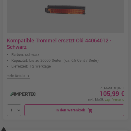
Kompatible Trommel ersetzt Oki 44064012 ·
Schwarz
Farben:
schwarz
Kapazität:
bis zu 20000 Seiten
(ca. 0,5 Cent / Seite)
Lieferzeit:
1-2 Werktage
chevron_right
mehr Details
o. MwSt. 89,07 €
105,99 €
inkl. MwSt.
zzgl. Versand
In den Warenkorb
shopping_cart