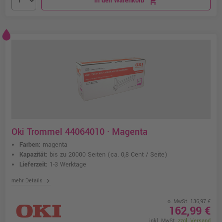
In den Warenkorb
shopping_cart
Oki Trommel 44064010 · Magenta
Farben:
magenta
Kapazität:
bis zu 20000 Seiten
(ca. 0,8 Cent / Seite)
Lieferzeit:
1-3 Werktage
chevron_right
mehr Details
o. MwSt. 136,97 €
162,99 €
inkl. MwSt.
zzgl. Versand