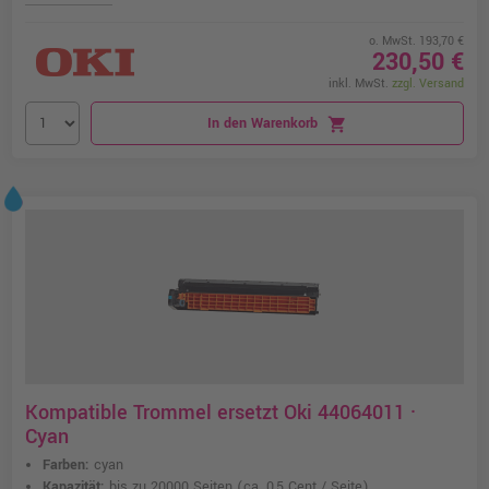
o. MwSt. 193,70 €
230,50 €
inkl. MwSt.
zzgl. Versand
In den Warenkorb
shopping_cart
Kompatible Trommel ersetzt Oki 44064011 ·
Cyan
Farben:
cyan
Kapazität:
bis zu 20000 Seiten
(ca. 0,5 Cent / Seite)