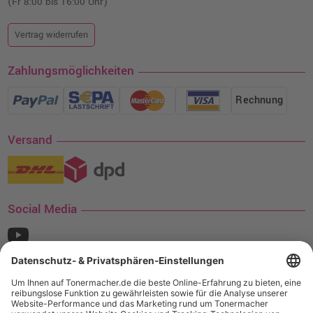
(Fr 8:00 bis 16:00 Uhr)
Vertrag widerrufen
Zahlungsmöglichkeiten
Rechnung
Versand
Social Media
¹ Nur gültig für den Versand innerhalb Deutschlands. Befindet sich ein Warenwert
von mindestens 35€ (inkl. Mwst.) an Ampertec Artikeln in Ihrem Warenkorb, ist der
Versand für Sie kostenfrei.