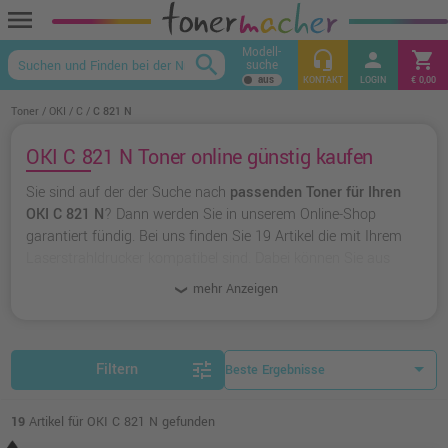
menu
Modell-
headset_mic
person
shopping_cart
search
suche
keyboard_arrow_up
KONTAKT
LOGIN
€ 0,00
Toner
OKI
C
C 821 N
OKI C 821 N Toner online günstig kaufen
Sie sind auf der der Suche nach
passenden Toner für Ihren
OKI C 821 N
? Dann werden Sie in unserem Online-Shop
garantiert fündig. Bei uns finden Sie 19 Artikel die mit Ihrem
Laserstrahldrucker kompatibel sind. Dabei können Sie aus
originalen Toner von OKI
wählen oder zu
unserer Hausmarke
mehr Anzeigen
Ampertec
greifen.
tune
Filtern
19
Artikel für OKI C 821 N gefunden