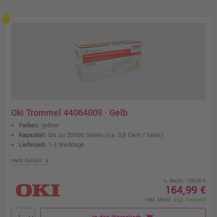
Oki Trommel 44064009 · Gelb
Farben:
yellow
Kapazität:
bis zu 20000 Seiten
(ca. 0,8 Cent / Seite)
Lieferzeit:
1-3 Werktage
chevron_right
mehr Details
o. MwSt. 138,65 €
164,99 €
inkl. MwSt.
zzgl. Versand