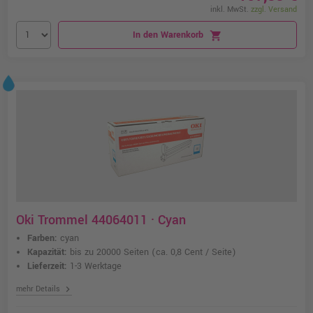
inkl. MwSt.
zzgl. Versand
In den Warenkorb
shopping_cart
Oki Trommel 44064011 · Cyan
Farben:
cyan
Kapazität:
bis zu 20000 Seiten
(ca. 0,8 Cent / Seite)
Lieferzeit:
1-3 Werktage
chevron_right
mehr Details