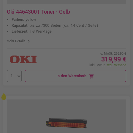
Oki 44643001 Toner · Gelb
Farben:
yellow
Kapazität:
bis zu 7300 Seiten
(ca. 4,4 Cent / Seite)
Lieferzeit:
1-3 Werktage
chevron_right
mehr Details
o. MwSt. 268,90 €
319,99 €
inkl. MwSt.
zzgl. Versand
In den Warenkorb
shopping_cart