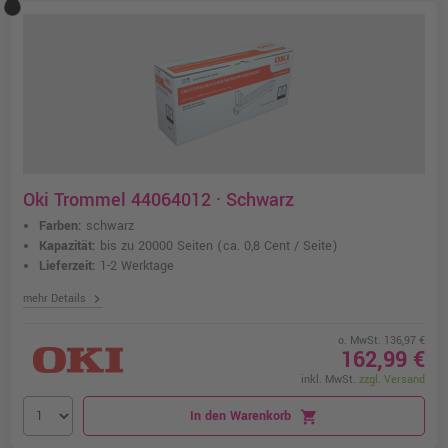
Oki Trommel 44064012 · Schwarz
Farben:
schwarz
Kapazität:
bis zu 20000 Seiten
(ca. 0,8 Cent / Seite)
Lieferzeit:
1-2 Werktage
chevron_right
mehr Details
o. MwSt. 136,97 €
162,99 €
inkl. MwSt.
zzgl. Versand
In den Warenkorb
shopping_cart