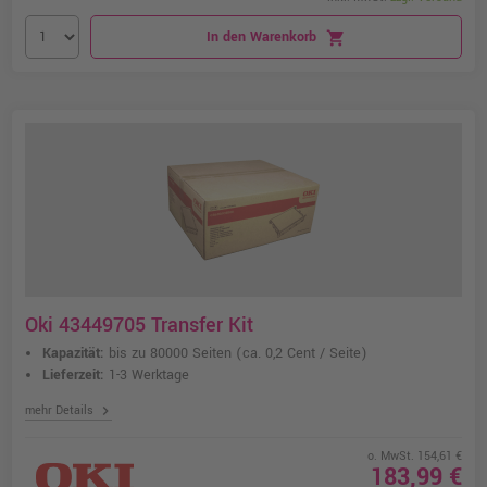
In den Warenkorb
shopping_cart
Oki 43449705 Transfer Kit
Kapazität:
bis zu 80000 Seiten
(ca. 0,2 Cent / Seite)
Lieferzeit:
1-3 Werktage
chevron_right
mehr Details
o. MwSt. 154,61 €
183,99 €