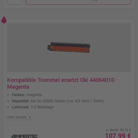
Kompatible Trommel ersetzt Oki 44064010 ·
Magenta
Farben:
magenta
Kapazität:
bis zu 20000 Seiten
(ca. 0,5 Cent / Seite)
Lieferzeit:
1-2 Werktage
chevron_right
mehr Details
o. MwSt. 90,75 €
107,99 €