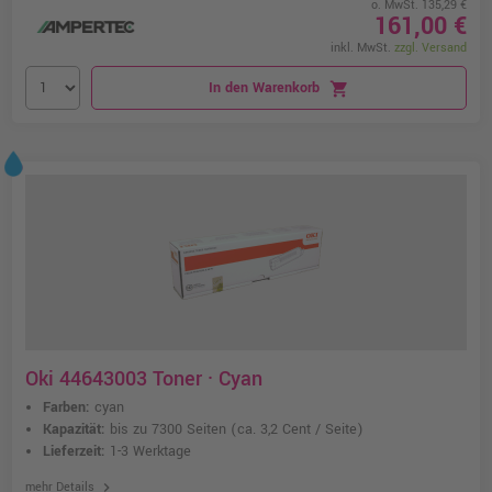
o. MwSt. 135,29 €
161,00 €
inkl. MwSt.
zzgl. Versand
In den Warenkorb
shopping_cart
Oki 44643003 Toner · Cyan
Farben:
cyan
Kapazität:
bis zu 7300 Seiten
(ca. 3,2 Cent / Seite)
Lieferzeit:
1-3 Werktage
chevron_right
mehr Details