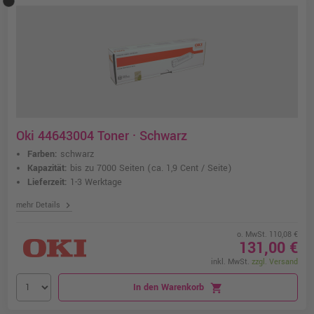
Oki 44643004 Toner · Schwarz
Farben:
schwarz
Kapazität:
bis zu 7000 Seiten
(ca. 1,9 Cent / Seite)
Lieferzeit:
1-3 Werktage
chevron_right
mehr Details
o. MwSt. 110,08 €
131,00 €
inkl. MwSt.
zzgl. Versand
In den Warenkorb
shopping_cart