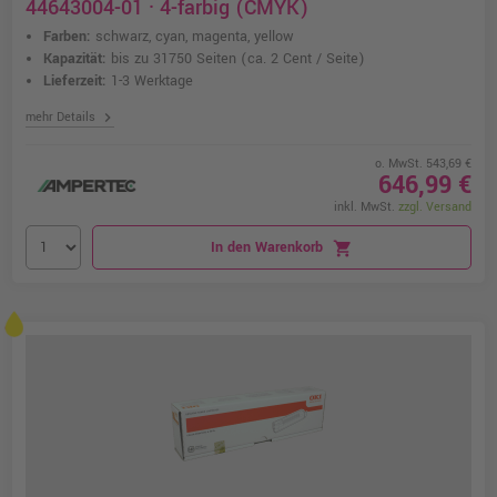
44643004-01 · 4-farbig (CMYK)
Farben:
schwarz, cyan, magenta, yellow
Kapazität:
bis zu 31750 Seiten
(ca. 2 Cent / Seite)
Lieferzeit:
1-3 Werktage
chevron_right
mehr Details
o. MwSt. 543,69 €
646,99 €
inkl. MwSt.
zzgl. Versand
In den Warenkorb
shopping_cart