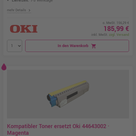
Lieferzeit:
1-3 Werktage
chevron_right
mehr Details
o. MwSt. 156,29 €
185,99 €
inkl. MwSt.
zzgl. Versand
In den Warenkorb
shopping_cart
Kompatibler Toner ersetzt Oki 44643002 ·
Magenta