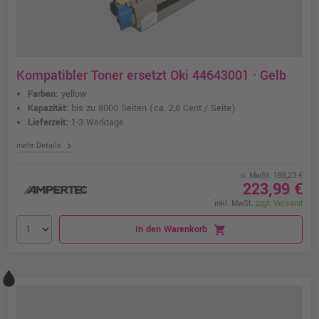
Kompatibler Toner ersetzt Oki 44643001 · Gelb
Farben:
yellow
Kapazität:
bis zu 8000 Seiten
(ca. 2,8 Cent / Seite)
Lieferzeit:
1-3 Werktage
chevron_right
mehr Details
o. MwSt. 188,23 €
223,99 €
inkl. MwSt.
zzgl. Versand
In den Warenkorb
shopping_cart