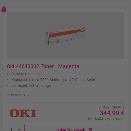
Oki 44643002 Toner · Magenta
Farben:
magenta
Kapazität:
bis zu 7300 Seiten
(ca. 4,7 Cent / Seite)
Lieferzeit:
1-3 Werktage
chevron_right
mehr Details
o. MwSt. 289,91 €
344,99 €
inkl. MwSt.
zzgl. Versand
In den Warenkorb
shopping_cart