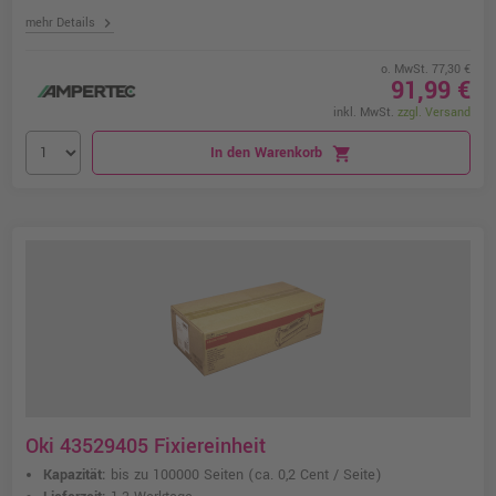
chevron_right
mehr Details
o. MwSt. 77,30 €
91,99 €
inkl. MwSt.
zzgl. Versand
In den Warenkorb
shopping_cart
Oki 43529405 Fixiereinheit
Kapazität:
bis zu 100000 Seiten
(ca. 0,2 Cent / Seite)