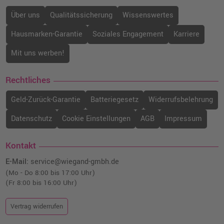
192,99 €
shopping_cart
Über uns
Qualitätssicherung
Wissenswertes
inkl. MwSt.
zzgl. Versand
Hausmarken-Garantie
Soziales Engagement
Karriere
Kompatibler Toner ersetzt Oki 44059165 ·
Gelb
Mit uns werben!
o. MwSt.
122,68 €
145,99 €
shopping_cart
Rechtliches
inkl. MwSt.
zzgl. Versand
Geld-Zurück-Garantie
Batteriegesetz
Widerrufsbelehrung
Datenschutz
Cookie Einstellungen
AGB
Impressum
Kontakt
E-Mail:
service@wiegand-gmbh.de
(Mo - Do 8:00 bis 17:00 Uhr)
(Fr 8:00 bis 16:00 Uhr)
Vertrag widerrufen