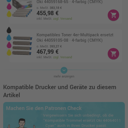
Oki 44059168-65 · 4-farbig (CMYK)
o. MwSt.
383,18 €
455,98 €
shopping_cart
inkl. MwSt.
zzgl. Versand
Kompatibles Toner 4er-Multipack ersetzt
Oki 44059105-08 · 4-farbig (CMYK)
o. MwSt.
393,27 €
467,99 €
shopping_cart
inkl. MwSt.
zzgl. Versand
keyboard_arrow_down
Kompatibles Toner 4er-Multipack ersetzt
mehr anzeigen
Oki 44643004-01 · 4-farbig (CMYK)
o. MwSt.
543,69 €
Kompatible Drucker und Geräte zu diesem
646,99 €
shopping_cart
Artikel
inkl. MwSt.
zzgl. Versand
Machen Sie den Patronen Check
Kompatibles Toner 4er-Multipack ersetzt
Vergewissern Sie sich unbedingt, ob die
Oki 44059256-53 · 4-farbig (CMYK)
"Kompatible Trommel ersetzt Oki 44064011
o. MwSt.
397,47 €
· Cyan" auch in Ihren Drucker passt.