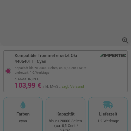
zoom_in
Kompatible Trommel ersetzt Oki
44064011 · Cyan
Kapazität bis zu 20000 Seiten,
ca. 0,5 Cent / Seite
Lieferzeit: 1-2 Werktage
o. MwSt.
87,39 €
103,99 €
inkl. MwSt.
zzgl. Versand
Farben
Kapazität
Lieferzeit
cyan
bis zu 20000 Seiten
1-2 Werktage
(ca. 0,5 Cent /
Seite)