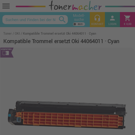
menu
Modell-
headset_mic
person
shopping_cart
search
suche
keyboard_arrow_up
KONTAKT
LOGIN
€ 0,00
Toner
OKI
Kompatible Trommel ersetzt Oki 44064011 · Cyan
Kompatible Trommel ersetzt Oki 44064011 · Cyan