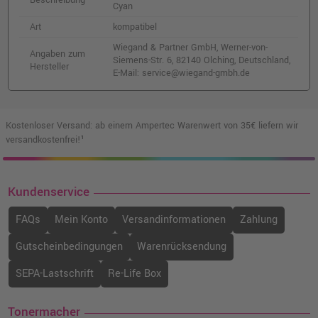
Beschreibung
Cyan
Gelb
o. MwSt.
188,23 €
Art
kompatibel
223,99 €
shopping_cart
Wiegand & Partner GmbH, Werner-von-
inkl. MwSt.
zzgl. Versand
Angaben zum
Siemens-Str. 6, 82140 Olching, Deutschland,
Hersteller
E-Mail: service@wiegand-gmbh.de
Kompatibler Toner ersetzt Oki 44059168 ·
Schwarz
o. MwSt.
52,93 €
Kostenloser Versand: ab einem Ampertec Warenwert von 35€ liefern wir
62,99 €
shopping_cart
versandkostenfrei!¹
inkl. MwSt.
zzgl. Versand
Kompatibler Toner ersetzt Oki 44059254 ·
Kundenservice
Magenta
o. MwSt.
127,72 €
FAQs
Mein Konto
Versandinformationen
Zahlung
151,99 €
shopping_cart
inkl. MwSt.
zzgl. Versand
Gutscheinbedingungen
Warenrücksendung
SEPA-Lastschrift
Re-Life Box
Kompatibler Toner ersetzt Oki 44059211 ·
Cyan
Tonermacher
o. MwSt.
162,18 €