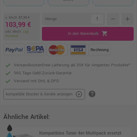
o. MwSt.
87,39 €
remove
add
Menge
103,99 €
inkl. MwSt.
zzgl.
shopping_cart
In den Warenkorb
Versand
Rechnung
Versandkostenfreie Lieferung ab 35€ für Ampertec Produkte*
365 Tage Geld-Zurück-Garantie
Versand mit DHL & DPD
help
arrow_circle_down
kompatible Drucker & Geräte anzeigen
Ähnliche Artikel:
Kompatibles Toner 4er-Multipack ersetzt