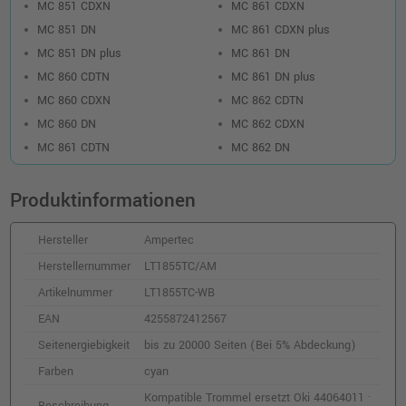
MC 851 CDXN
MC 861 CDXN
MC 851 DN
MC 861 CDXN plus
Kompatible Trommel ersetzt Oki 44064009
· Gelb
MC 851 DN plus
MC 861 DN
o. MwSt.
89,91 €
MC 860 CDTN
MC 861 DN plus
106,99 €
shopping_cart
MC 860 CDXN
MC 862 CDTN
inkl. MwSt.
zzgl. Versand
MC 860 DN
MC 862 CDXN
MC 861 CDTN
MC 862 DN
Kompatibler Toner ersetzt Oki 44059209 ·
Gelb
o. MwSt.
86,55 €
Produktinformationen
102,99 €
shopping_cart
inkl. MwSt.
zzgl. Versand
Hersteller
Ampertec
Herstellernummer
LT1855TC/AM
Kompatibler Toner ersetzt Oki 44059108 ·
Artikelnummer
LT1855TC-WB
Schwarz
o. MwSt.
63,02 €
EAN
4255872412567
74,99 €
shopping_cart
Seitenergiebigkeit
bis zu 20000 Seiten (Bei 5% Abdeckung)
inkl. MwSt.
zzgl. Versand
Farben
cyan
Kompatible Trommel ersetzt Oki 44064011 ·
Kompatibler Toner ersetzt Oki 44643001 ·