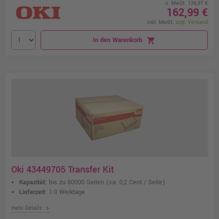
o. MwSt. 136,97 €
162,99 €
inkl. MwSt.
zzgl. Versand
In den Warenkorb
shopping_cart
Oki 43449705 Transfer Kit
Kapazität:
bis zu 80000 Seiten
(ca. 0,2 Cent / Seite)
Lieferzeit:
1-3 Werktage
chevron_right
mehr Details