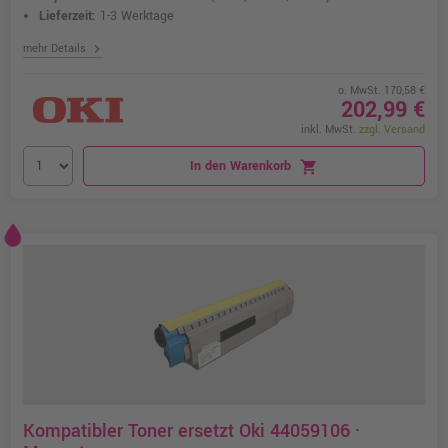
Lieferzeit:
1-3 Werktage
chevron_right
mehr Details
o. MwSt. 170,58 €
202,99 €
inkl. MwSt.
zzgl. Versand
In den Warenkorb
shopping_cart
Kompatibler Toner ersetzt Oki 44059106 ·