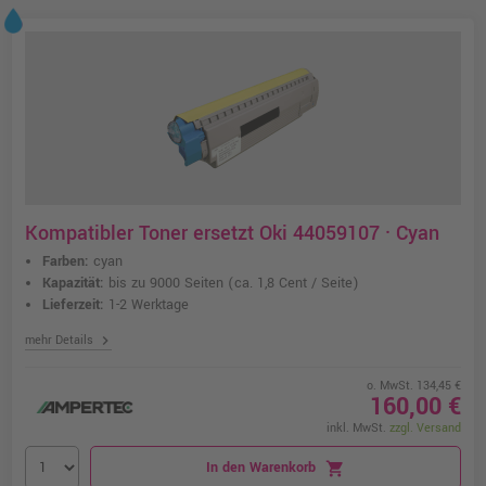
Kompatibler Toner ersetzt Oki 44059107 · Cyan
Farben:
cyan
Kapazität:
bis zu 9000 Seiten
(ca. 1,8 Cent / Seite)
Lieferzeit:
1-2 Werktage
chevron_right
mehr Details
o. MwSt. 134,45 €
160,00 €
inkl. MwSt.
zzgl. Versand
In den Warenkorb
shopping_cart