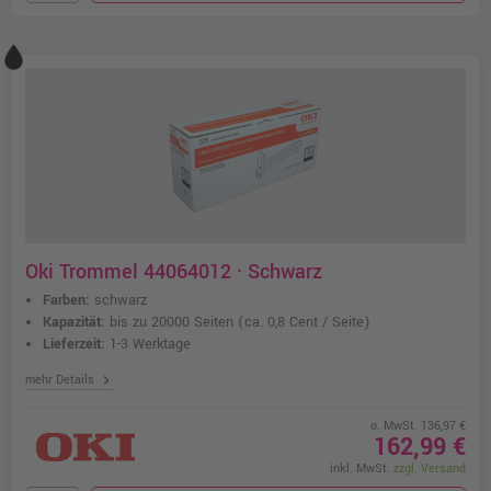
Oki Trommel 44064012 · Schwarz
Farben:
schwarz
Kapazität:
bis zu 20000 Seiten
(ca. 0,8 Cent / Seite)
Lieferzeit:
1-3 Werktage
chevron_right
mehr Details
o. MwSt. 136,97 €
162,99 €
inkl. MwSt.
zzgl. Versand