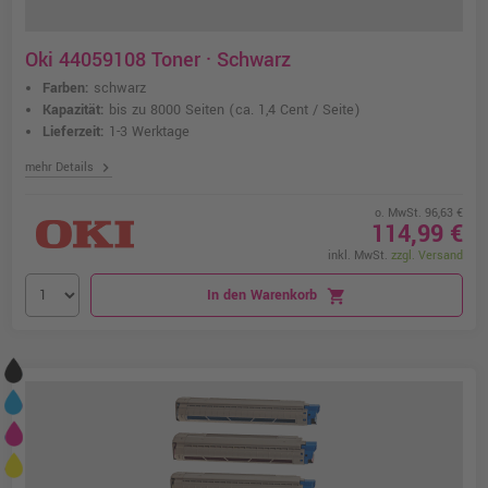
Oki 44059108 Toner · Schwarz
Farben:
schwarz
Kapazität:
bis zu 8000 Seiten
(ca. 1,4 Cent / Seite)
Lieferzeit:
1-3 Werktage
chevron_right
mehr Details
o. MwSt. 96,63 €
114,99 €
inkl. MwSt.
zzgl. Versand
In den Warenkorb
shopping_cart