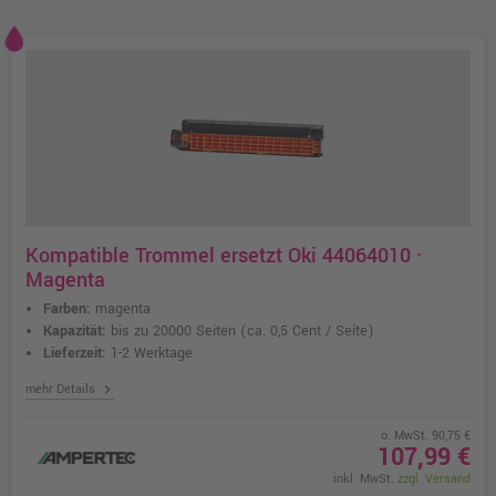
Kompatible Trommel ersetzt Oki 44064010 ·
Magenta
Farben:
magenta
Kapazität:
bis zu 20000 Seiten
(ca. 0,5 Cent / Seite)
Lieferzeit:
1-2 Werktage
chevron_right
mehr Details
o. MwSt. 90,75 €
107,99 €
inkl. MwSt.
zzgl. Versand