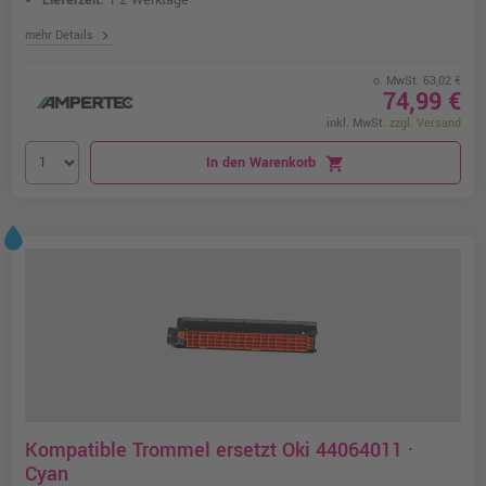
Lieferzeit:
1-2 Werktage
chevron_right
mehr Details
o. MwSt. 63,02 €
74,99 €
inkl. MwSt.
zzgl. Versand
In den Warenkorb
shopping_cart
Kompatible Trommel ersetzt Oki 44064011 ·
Cyan