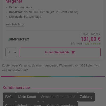
Magenta
Farben:
magenta
Kapazität:
bis zu 9000 Seiten
(ca. 2,1 Cent / Seite)
Lieferzeit:
1-3 Werktage
chevron_right
mehr Details
o. MwSt. 160,50 €
191,00 €
inkl. MwSt.
zzgl. Versand
In den Warenkorb
shopping_cart
Kostenloser Versand: ab einem Ampertec Warenwert von 35€ liefern wir
versandkostenfrei!¹
Kundenservice
FAQs
Mein Konto
Versandinformationen
Zahlung
Gutscheinbedingungen
Warenrücksendung