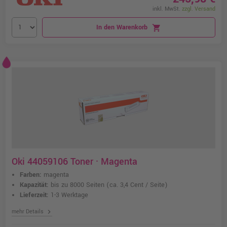
inkl. MwSt.
zzgl. Versand
In den Warenkorb
shopping_cart
Oki 44059106 Toner · Magenta
Farben:
magenta
Kapazität:
bis zu 8000 Seiten
(ca. 3,4 Cent / Seite)
Lieferzeit:
1-3 Werktage
chevron_right
mehr Details