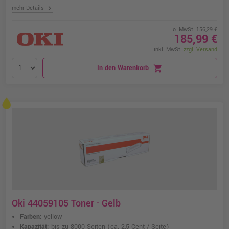
chevron_right
mehr Details
o. MwSt. 156,29 €
185,99 €
inkl. MwSt.
zzgl. Versand
In den Warenkorb
shopping_cart
Oki 44059105 Toner · Gelb
Farben:
yellow
Kapazität:
bis zu 8000 Seiten
(ca. 2,5 Cent / Seite)