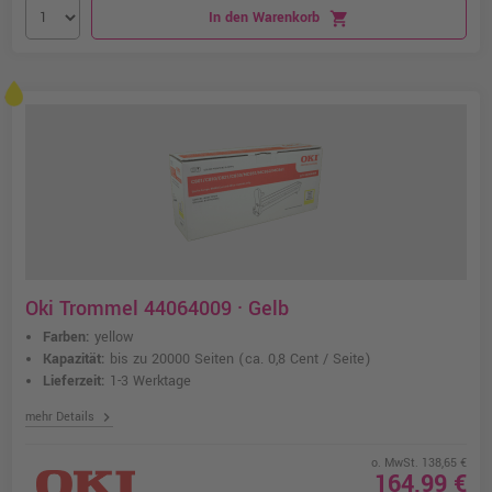
In den Warenkorb
shopping_cart
Oki Trommel 44064009 · Gelb
Farben:
yellow
Kapazität:
bis zu 20000 Seiten
(ca. 0,8 Cent / Seite)
Lieferzeit:
1-3 Werktage
chevron_right
mehr Details
o. MwSt. 138,65 €
164,99 €