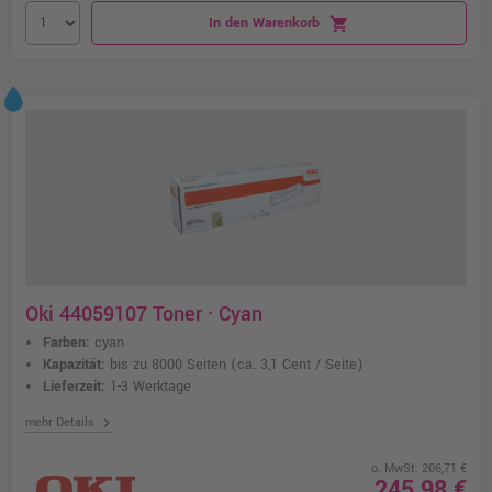
In den Warenkorb
shopping_cart
Oki 44059107 Toner · Cyan
Farben:
cyan
Kapazität:
bis zu 8000 Seiten
(ca. 3,1 Cent / Seite)
Lieferzeit:
1-3 Werktage
chevron_right
mehr Details
o. MwSt. 206,71 €
245,98 €