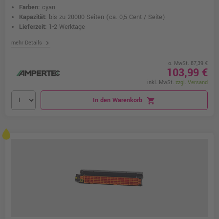
Farben:
cyan
Kapazität:
bis zu 20000 Seiten
(ca. 0,5 Cent / Seite)
Lieferzeit:
1-2 Werktage
chevron_right
mehr Details
o. MwSt. 87,39 €
103,99 €
inkl. MwSt.
zzgl. Versand
In den Warenkorb
shopping_cart