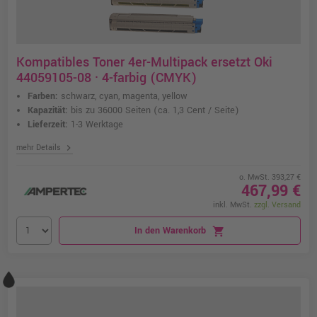
Kompatibles Toner 4er-Multipack ersetzt Oki
44059105-08 · 4-farbig (CMYK)
Farben:
schwarz, cyan, magenta, yellow
Kapazität:
bis zu 36000 Seiten
(ca. 1,3 Cent / Seite)
Lieferzeit:
1-3 Werktage
chevron_right
mehr Details
o. MwSt. 393,27 €
467,99 €
inkl. MwSt.
zzgl. Versand
In den Warenkorb
shopping_cart