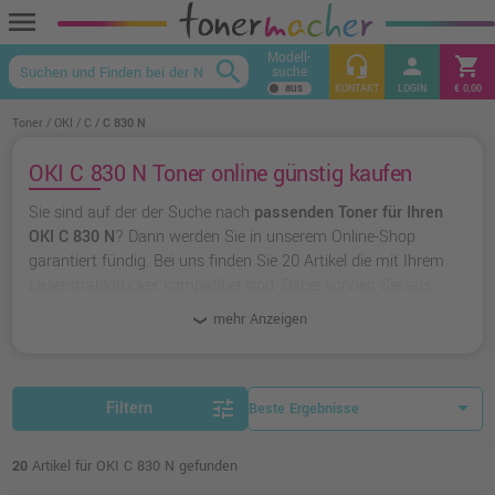
menu
Modell-
headset_mic
person
shopping_cart
search
suche
keyboard_arrow_up
KONTAKT
LOGIN
€ 0,00
Toner
OKI
C
C 830 N
OKI C 830 N Toner online günstig kaufen
Sie sind auf der der Suche nach
passenden Toner für Ihren
OKI C 830 N
? Dann werden Sie in unserem Online-Shop
garantiert fündig. Bei uns finden Sie 20 Artikel die mit Ihrem
Laserstrahldrucker kompatibel sind. Dabei können Sie aus
originalen Toner von OKI
wählen oder zu
unserer Hausmarke
mehr Anzeigen
Ampertec
greifen.
tune
Filtern
20
Artikel für OKI C 830 N gefunden