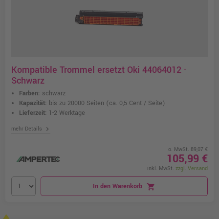
Kompatible Trommel ersetzt Oki 44064012 ·
Schwarz
Farben:
schwarz
Kapazität:
bis zu 20000 Seiten
(ca. 0,5 Cent / Seite)
Lieferzeit:
1-2 Werktage
chevron_right
mehr Details
o. MwSt. 89,07 €
105,99 €
inkl. MwSt.
zzgl. Versand
In den Warenkorb
shopping_cart