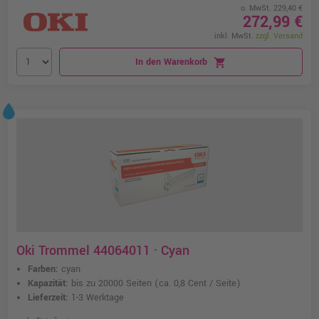
o. MwSt. 229,40 €
272,99 €
inkl. MwSt.
zzgl. Versand
In den Warenkorb
shopping_cart
Oki Trommel 44064011 · Cyan
Farben:
cyan
Kapazität:
bis zu 20000 Seiten
(ca. 0,8 Cent / Seite)
Lieferzeit:
1-3 Werktage