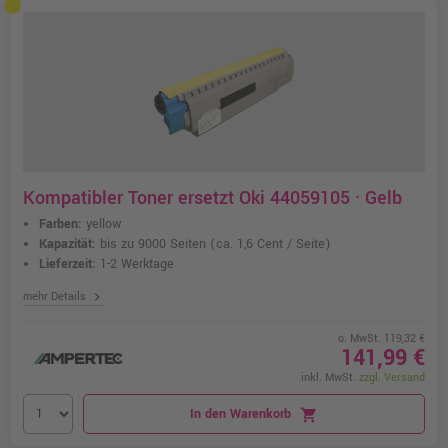
Kompatibler Toner ersetzt Oki 44059105 · Gelb
Farben:
yellow
Kapazität:
bis zu 9000 Seiten
(ca. 1,6 Cent / Seite)
Lieferzeit:
1-2 Werktage
chevron_right
mehr Details
o. MwSt. 119,32 €
141,99 €
inkl. MwSt.
zzgl. Versand
In den Warenkorb
shopping_cart