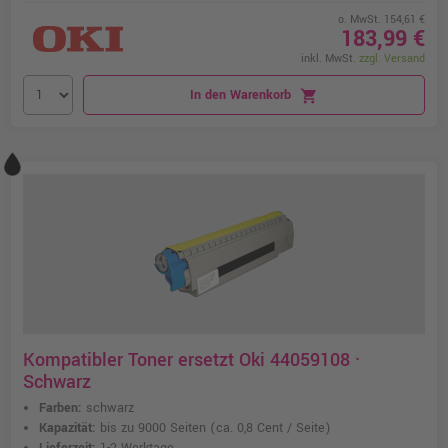
o. MwSt. 154,61 €
183,99 €
inkl. MwSt.
zzgl. Versand
In den Warenkorb
shopping_cart
Kompatibler Toner ersetzt Oki 44059108 ·
Schwarz
Farben:
schwarz
Kapazität:
bis zu 9000 Seiten
(ca. 0,8 Cent / Seite)