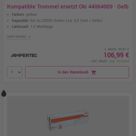
Kompatible Trommel ersetzt Oki 44064009 · Gelb
Farben:
yellow
Kapazität:
bis zu 20000 Seiten
(ca. 0,5 Cent / Seite)
Lieferzeit:
1-2 Werktage
chevron_right
mehr Details
o. MwSt. 89,91 €
106,99 €
inkl. MwSt.
zzgl. Versand
In den Warenkorb
shopping_cart