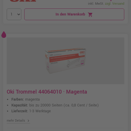
inkl. MwSt.
zzgl. Versand
In den Warenkorb
shopping_cart
Oki Trommel 44064010 · Magenta
Farben:
magenta
Kapazität:
bis zu 20000 Seiten
(ca. 0,8 Cent / Seite)
Lieferzeit:
1-3 Werktage
chevron_right
mehr Details