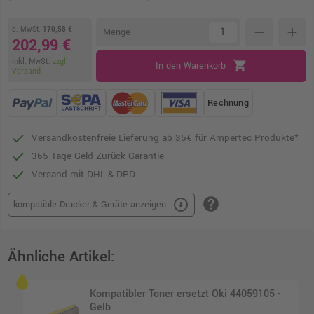
o. MwSt.
170,58 €
remove
add
Menge
202,99 €
inkl. MwSt.
zzgl.
shopping_cart
In den Warenkorb
Versand
Rechnung
Versandkostenfreie Lieferung ab 35€ für Ampertec Produkte*
365 Tage Geld-Zurück-Garantie
Versand mit DHL & DPD
help
arrow_circle_down
kompatible Drucker & Geräte anzeigen
Ähnliche Artikel:
Kompatibler Toner ersetzt Oki 44059105 ·
Gelb