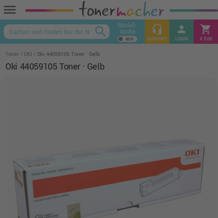
menu
Modell-
headset_mic
person
shopping_cart
search
suche
keyboard_arrow_up
KONTAKT
LOGIN
€ 0,00
Toner
OKI
Oki 44059105 Toner · Gelb
Oki 44059105 Toner · Gelb