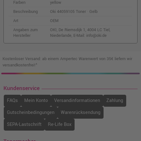
o. MwSt.
206,71 €
Farben
yellow
245,98 €
shopping_cart
Beschreibung
Oki 44059105 Toner · Gelb
inkl. MwSt.
zzgl. Versand
Art
OEM
Angaben zum
OKI, De Riemsdijk 1, 4004 LC Tiel,
Hersteller
Niederlande, E-Mail: info@oki.de
Kostenloser Versand: ab einem Ampertec Warenwert von 35€ liefern wir
versandkostenfrei!¹
Kundenservice
FAQs
Mein Konto
Versandinformationen
Zahlung
Gutscheinbedingungen
Warenrücksendung
SEPA-Lastschrift
Re-Life Box