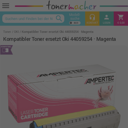
menu
Modell-
headset_mic
person
shopping_cart
search
suche
keyboard_arrow_up
KONTAKT
LOGIN
€ 0,00
Toner
OKI
Kompatibler Toner ersetzt Oki 44059254 · Magenta
Kompatibler Toner ersetzt Oki 44059254 · Magenta