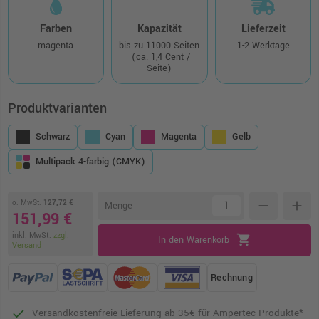
Farben
Kapazität
Lieferzeit
magenta
bis zu 11000 Seiten
1-2 Werktage
(ca. 1,4 Cent /
Seite)
Produktvarianten
Schwarz
Cyan
Magenta
Gelb
Multipack 4-farbig (CMYK)
o. MwSt.
127,72 €
remove
add
Menge
151,99 €
inkl. MwSt.
zzgl.
shopping_cart
In den Warenkorb
Versand
Rechnung
Versandkostenfreie Lieferung ab 35€ für Ampertec Produkte*