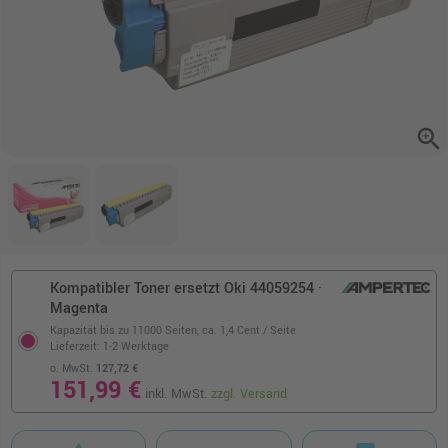
zoom_in
Kompatibler Toner ersetzt Oki 44059254 ·
Magenta
Kapazität bis zu 11000 Seiten,
ca. 1,4 Cent / Seite
Lieferzeit: 1-2 Werktage
o. MwSt.
127,72 €
151,99 €
inkl. MwSt.
zzgl. Versand