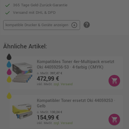
365 Tage Geld-Zurück-Garantie
Versand mit DHL & DPD
help
arrow_circle_down
kompatible Drucker & Geräte anzeigen
Ähnliche Artikel:
Kompatibles Toner 4er-Multipack ersetzt
Oki 44059256-53 · 4-farbig (CMYK)
o. MwSt.
397,47 €
472,99 €
shopping_cart
inkl. MwSt.
zzgl. Versand
Kompatibler Toner ersetzt Oki 44059253 ·
Gelb
o. MwSt.
130,24 €
154,99 €
shopping_cart
inkl. MwSt.
zzgl. Versand