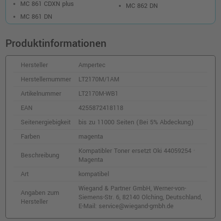
MC 861 CDXN plus
MC 862 DN
MC 861 DN
Produktinformationen
Hersteller
Ampertec
Herstellernummer
LT2170M/1AM
Artikelnummer
LT2170M-WB1
EAN
4255872418118
Seitenergiebigkeit
bis zu 11000 Seiten (Bei 5% Abdeckung)
Farben
magenta
Kompatibler Toner ersetzt Oki 44059254 ·
Beschreibung
Magenta
Art
kompatibel
Wiegand & Partner GmbH, Werner-von-
Angaben zum
Siemens-Str. 6, 82140 Olching, Deutschland,
Hersteller
E-Mail: service@wiegand-gmbh.de