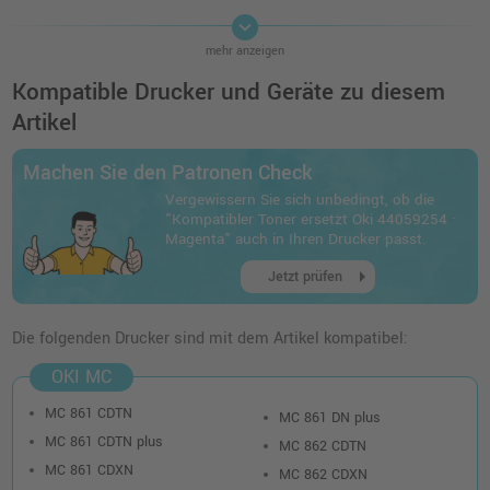
keyboard_arrow_down
Kompatibler Toner ersetzt Oki 44059256 ·
mehr anzeigen
Schwarz
o. MwSt.
62,18 €
Kompatible Drucker und Geräte zu diesem
73,99 €
shopping_cart
Artikel
inkl. MwSt.
zzgl. Versand
Machen Sie den Patronen Check
Kompatibler Toner ersetzt Oki 44059255 ·
Vergewissern Sie sich unbedingt, ob die
Cyan
"Kompatibler Toner ersetzt Oki 44059254 ·
o. MwSt.
130,24 €
Magenta" auch in Ihren Drucker passt.
154,99 €
shopping_cart
arrow_right
inkl. MwSt.
zzgl. Versand
Jetzt prüfen
Die folgenden Drucker sind mit dem Artikel kompatibel:
OKI MC
MC 861 CDTN
MC 861 DN plus
MC 861 CDTN plus
MC 862 CDTN
MC 861 CDXN
MC 862 CDXN