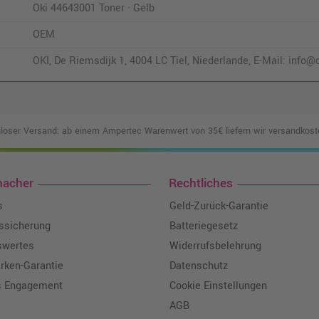
Oki 44643001 Toner · Gelb
OEM
OKI, De Riemsdijk 1, 4004 LC Tiel, Niederlande, E-Mail: inf
loser Versand: ab einem Ampertec Warenwert von 35€ liefern wir versandkoste
macher
Rechtliches
s
Geld-Zurück-Garantie
tssicherung
Batteriegesetz
swertes
Widerrufsbelehrung
ken-Garantie
Datenschutz
s Engagement
Cookie Einstellungen
AGB