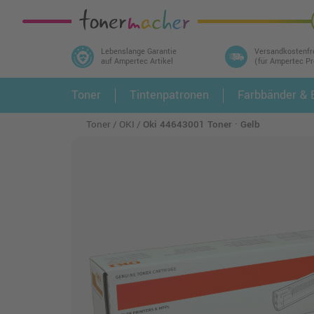
Lebenslange Garantie
Versandkostenfr
auf Ampertec Artikel
(für Ampertec P
In 3 einfachen Schritten ihr Druckermodell
Toner
Tintenpatronen
Farbbänder & E
1.
und alle dazu passenden Artikel finden ➤
Toner
OKI
Oki 44643001 Toner · Gelb