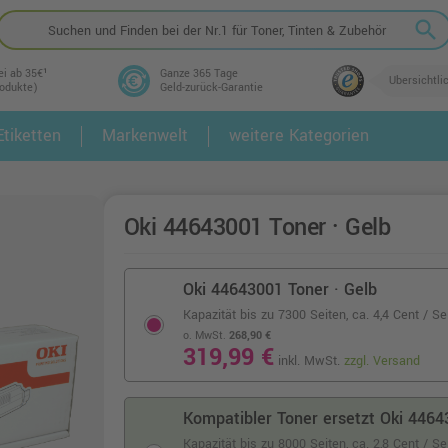
search
ei ab 35€¹
Ganze 365 Tage
Übersichtli
rodukte)
Geld-zurück-Garantie
tiketten
Markenwelt
weitere Kategorien
2.
3.
Oki 44643001 Toner · Gelb
Oki 44643001 Toner · Gelb
Kapazität bis zu 7300 Seiten,
ca. 4,4 Cent / Se
o. MwSt.
268,90 €
319,99 €
inkl. MwSt.
zzgl. Versand
Kompatibler Toner ersetzt Oki 4464
Kapazität bis zu 8000 Seiten,
ca. 2,8 Cent / S