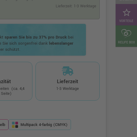
Lieferzeit: 1-3 Werktage
star_border
VORTEILE
ukt
sparen Sie bis zu 37% pro Druck
bei
RELIFE BOX
n Sie sich sorgenfrei dank
lebenslanger
er schützt.
zität
Lieferzeit
Seiten
(ca. 4,4
1-3 Werktage
 Seite)
elb
Multipack 4-farbig (CMYK)