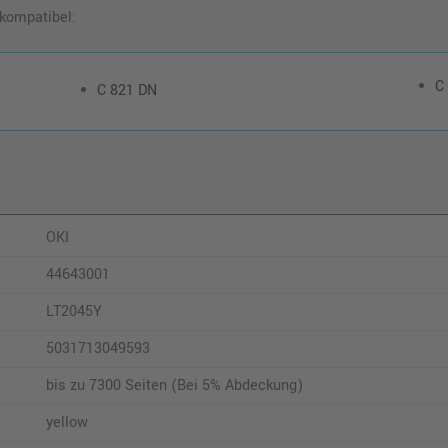
 kompatibel:
C
C 821 DN
OKI
44643001
LT2045Y
5031713049593
bis zu 7300 Seiten (Bei 5% Abdeckung)
yellow