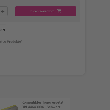
add
shopping_cart
In den Warenkorb
ung
rtec Produkte*
Kompatibler Toner ersetzt
Oki 44643004 · Schwarz