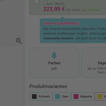
o. MwSt.
188,23 €
223,99 €
inkl. MwSt.
zzgl. Versand
Unsere Empfehlung!
Mit unserem kompatiblen Ampertec Prod
gewohnt erstklassiger Qualität. Überzeuge
Hausmarke Garantie
- die auch Ihren Druck
zoom_in
Farben
Kapa
gelb
bis zu 7300 
Cent /
Produktvarianten
Schwarz
Cyan
Magenta
G