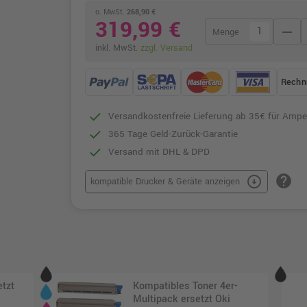
o. MwSt.
268,90 €
319,99 €
remove
Menge
inkl. MwSt.
zzgl. Versand
Rechn
Versandkostenfreie Lieferung ab 35€ für Ampe
365 Tage Geld-Zurück-Garantie
Versand mit DHL & DPD
help
arrow_circle_down
kompatible Drucker & Geräte anzeigen
etzt
Kompatibles Toner 4er-
Multipack ersetzt Oki