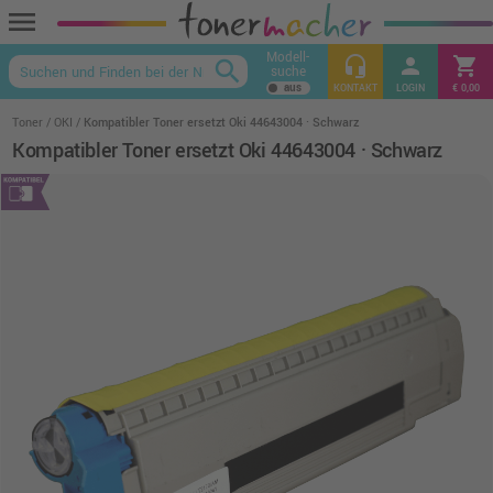
menu
Modell-
headset_mic
person
shopping_cart
search
suche
keyboard_arrow_up
KONTAKT
LOGIN
€ 0,00
Toner
OKI
Kompatibler Toner ersetzt Oki 44643004 · Schwarz
Kompatibler Toner ersetzt Oki 44643004 · Schwarz