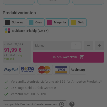
Produktvarianten
Schwarz
Cyan
Magenta
Gelb
Multipack 4-farbig (CMYK)
o. MwSt.
77,30 €
remove
add
Menge
91,99 €
inkl. MwSt.
zzgl.
shopping_cart
In den Warenkorb
Versand
Rechnung
Versandkostenfreie Lieferung ab 35€ für Ampertec Produkte*
365 Tage Geld-Zurück-Garantie
Versand mit DHL & DPD
help
arrow_circle_down
kompatible Drucker & Geräte anzeigen