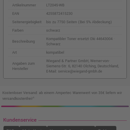
Artikelnummer
LT2045-WB
EAN
4255872415230
Seitenergiebigkeit
bis zu 7750 Seiten (Bei 5% Abdeckung)
Farben
schwarz
Kompatibler Toner ersetzt Oki 44643004 ·
Beschreibung
Schwarz
Art
kompatibel
Wiegand & Partner GmbH, Werner-von-
Angaben zum
Siemens-Str. 6, 82140 Olching, Deutschland,
Hersteller
E-Mail: service@wiegand-gmbh.de
Kostenloser Versand: ab einem Ampertec Warenwert von 35€ liefern wir
versandkostenfrei!¹
Kundenservice