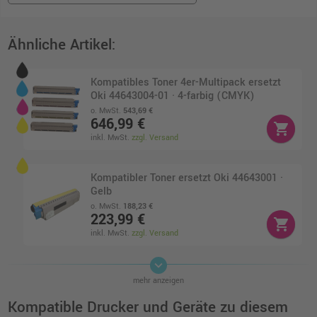
Ähnliche Artikel:
Kompatibles Toner 4er-Multipack ersetzt
Oki 44643004-01 · 4-farbig (CMYK)
o. MwSt.
543,69 €
646,99 €
shopping_cart
inkl. MwSt.
zzgl. Versand
Kompatibler Toner ersetzt Oki 44643001 ·
Gelb
o. MwSt.
188,23 €
223,99 €
shopping_cart
inkl. MwSt.
zzgl. Versand
keyboard_arrow_down
Kompatibler Toner ersetzt Oki 44643002 ·
mehr anzeigen
Magenta
o. MwSt.
202,51 €
Kompatible Drucker und Geräte zu diesem
240,99 €