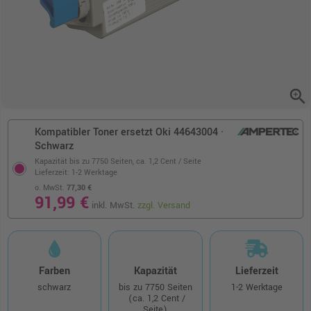
zoom_in
Kompatibler Toner ersetzt Oki 44643004 ·
Schwarz
Kapazität bis zu 7750 Seiten,
ca. 1,2 Cent / Seite
Lieferzeit: 1-2 Werktage
o. MwSt.
77,30 €
91,99 €
inkl. MwSt.
zzgl. Versand
Farben
Kapazität
Lieferzeit
schwarz
bis zu 7750 Seiten
1-2 Werktage
(ca. 1,2 Cent /
Seite)