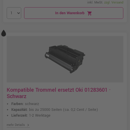
inkl. MwSt.
zzgl. Versand
In den Warenkorb
shopping_cart
Kompatible Trommel ersetzt Oki 01283601 ·
Schwarz
Farben:
schwarz
Kapazität:
bis zu 25000 Seiten
(ca. 0,2 Cent / Seite)
Lieferzeit:
1-2 Werktage
chevron_right
mehr Details