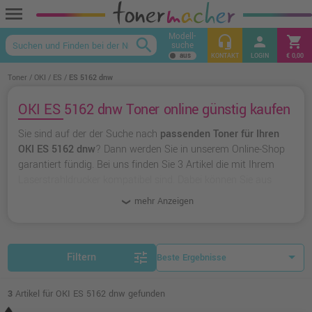
menu
Modell-
headset_mic
person
shopping_cart
search
suche
keyboard_arrow_up
KONTAKT
LOGIN
€ 0,00
Toner
OKI
ES
ES 5162 dnw
OKI ES 5162 dnw Toner online günstig kaufen
Sie sind auf der der Suche nach
passenden Toner für Ihren
OKI ES 5162 dnw
? Dann werden Sie in unserem Online-Shop
garantiert fündig. Bei uns finden Sie 3 Artikel die mit Ihrem
Laserstrahldrucker kompatibel sind. Dabei können Sie aus
originalen Toner von OKI
wählen oder zu
unserer Hausmarke
mehr Anzeigen
Ampertec
greifen.
tune
Filtern
3
Artikel für OKI ES 5162 dnw gefunden