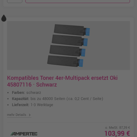
Kompatibles Toner 4er-Multipack ersetzt Oki
45807116 · Schwarz
Farben:
schwarz
Kapazität:
bis zu 48000 Seiten
(ca. 0,2 Cent / Seite)
Lieferzeit:
1-3 Werktage
chevron_right
mehr Details
o. MwSt. 87,39 €
103,99 €