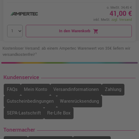
o. MwSt. 34,45 €
41,00 €
inkl. MwSt.
zzgl. Versand
In den Warenkorb
shopping_cart
Kostenloser Versand: ab einem Ampertec Warenwert von 35€ liefern wir
versandkostenfrei!¹
Kundenservice
FAQs
Mein Konto
Versandinformationen
Zahlung
Gutscheinbedingungen
Warenrücksendung
SEPA-Lastschrift
Re-Life Box
Tonermacher