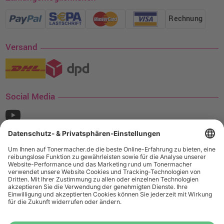
Rechnung
Versand
Social Media
¹ Nur gültig für den Versand innerhalb Deutschlands. Befindet sich ein Warenwert
von mindestens 35€ (inkl. Mwst.) an Ampertec Artikeln in Ihrem Warenkorb, ist der
Versand für Sie kostenfrei.