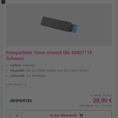
Kompatibler Toner ersetzt Oki 45807116 ·
Schwarz
Farben:
schwarz
Kapazität:
bis zu 12000 Seiten
(ca. 0,2 Cent / Seite)
Lieferzeit:
1-2 Werktage
chevron_right
mehr Details
o. MwSt. 24,36 €
28,99 €
inkl. MwSt.
zzgl. Versand
In den Warenkorb
shopping_cart