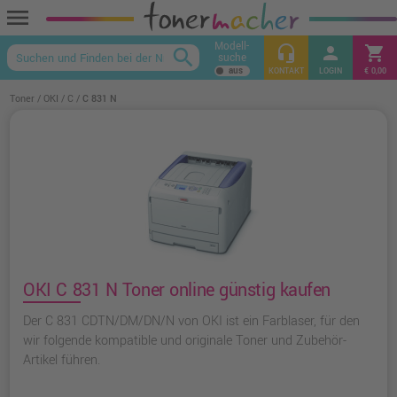
menu
Modell-
headset_mic
person
shopping_cart
search
suche
keyboard_arrow_up
KONTAKT
LOGIN
€ 0,00
Toner
OKI
C
C 831 N
OKI C 831 N Toner online günstig kaufen
Der C 831 CDTN/DM/DN/N von OKI ist ein Farblaser, für den
wir folgende kompatible und originale Toner und Zubehör-
Artikel führen.