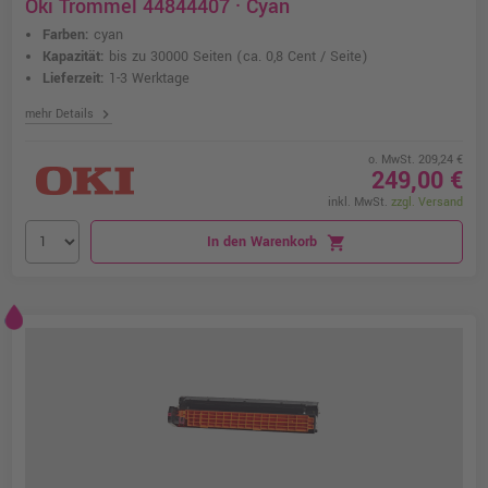
Oki Trommel 44844407 · Cyan
Farben:
cyan
Kapazität:
bis zu 30000 Seiten
(ca. 0,8 Cent / Seite)
Lieferzeit:
1-3 Werktage
chevron_right
mehr Details
o. MwSt. 209,24 €
249,00 €
inkl. MwSt.
zzgl. Versand
In den Warenkorb
shopping_cart