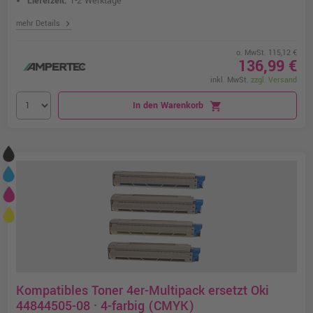
Lieferzeit:
1-2 Werktage
chevron_right
mehr Details
o. MwSt. 115,12 €
136,99 €
inkl. MwSt.
zzgl. Versand
In den Warenkorb
shopping_cart
Kompatibles Toner 4er-Multipack ersetzt Oki
44844505-08 · 4-farbig (CMYK)