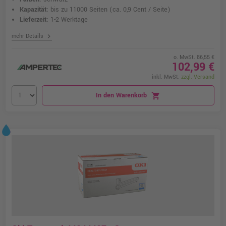
Kapazität:
bis zu 11000 Seiten
(ca. 0,9 Cent / Seite)
Lieferzeit:
1-2 Werktage
chevron_right
mehr Details
o. MwSt. 86,55 €
102,99 €
inkl. MwSt.
zzgl. Versand
In den Warenkorb
shopping_cart