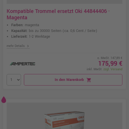
Kompatible Trommel ersetzt Oki 44844406 ·
Magenta
Farben:
magenta
Kapazität:
bis zu 30000 Seiten
(ca. 0,6 Cent / Seite)
Lieferzeit:
1-2 Werktage
chevron_right
mehr Details
o. MwSt. 147,89 €
175,99 €
inkl. MwSt.
zzgl. Versand
In den Warenkorb
shopping_cart