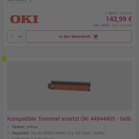
chevron_right
mehr Details
o. MwSt. 121,00 €
143,99 €
inkl. MwSt.
zzgl. Versand
In den Warenkorb
shopping_cart
Kompatible Trommel ersetzt Oki 44844405 · Gelb
Farben:
yellow
Kapazität:
bis zu 30000 Seiten
(ca. 0,5 Cent / Seite)