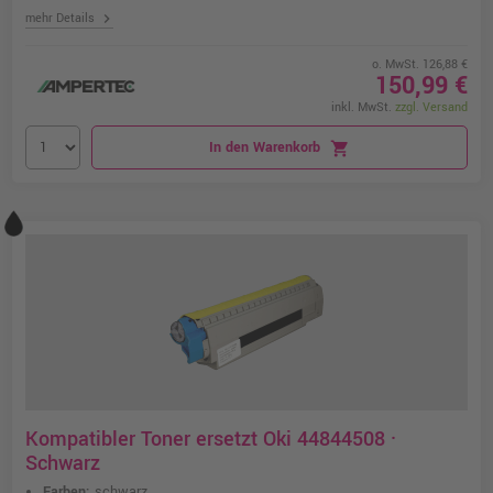
chevron_right
mehr Details
o. MwSt. 126,88 €
150,99 €
inkl. MwSt.
zzgl. Versand
In den Warenkorb
shopping_cart
Kompatibler Toner ersetzt Oki 44844508 ·
Schwarz
Farben:
schwarz