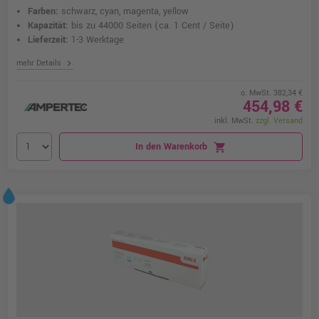
Farben:
schwarz, cyan, magenta, yellow
Kapazität:
bis zu 44000 Seiten
(ca. 1 Cent / Seite)
Lieferzeit:
1-3 Werktage
chevron_right
mehr Details
o. MwSt. 382,34 €
454,98 €
inkl. MwSt.
zzgl. Versand
In den Warenkorb
shopping_cart