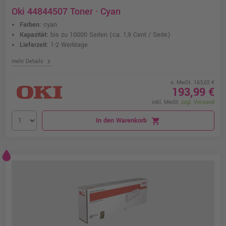
Oki 44844507 Toner · Cyan
Farben:
cyan
Kapazität:
bis zu 10000 Seiten
(ca. 1,9 Cent / Seite)
Lieferzeit:
1-2 Werktage
chevron_right
mehr Details
o. MwSt. 163,02 €
193,99 €
inkl. MwSt.
zzgl. Versand
In den Warenkorb
shopping_cart