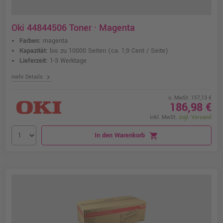
Oki 44844506 Toner · Magenta
Farben:
magenta
Kapazität:
bis zu 10000 Seiten
(ca. 1,9 Cent / Seite)
Lieferzeit:
1-3 Werktage
chevron_right
mehr Details
o. MwSt. 157,13 €
186,98 €
inkl. MwSt.
zzgl. Versand
In den Warenkorb
shopping_cart