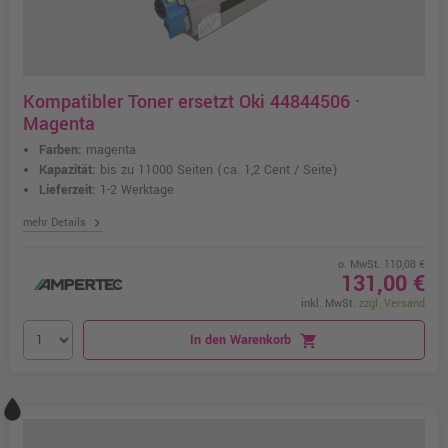
Kompatibler Toner ersetzt Oki 44844506 ·
Magenta
Farben:
magenta
Kapazität:
bis zu 11000 Seiten
(ca. 1,2 Cent / Seite)
Lieferzeit:
1-2 Werktage
chevron_right
mehr Details
o. MwSt. 110,08 €
131,00 €
inkl. MwSt.
zzgl. Versand
In den Warenkorb
shopping_cart