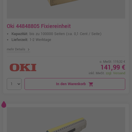
Oki 44848805 Fixiereinheit
Kapazität:
bis zu 100000 Seiten
(ca. 0,1 Cent / Seite)
Lieferzeit:
1-2 Werktage
chevron_right
mehr Details
o. MwSt. 119,32 €
141,99 €
inkl. MwSt.
zzgl. Versand
In den Warenkorb
shopping_cart