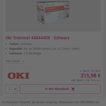
Oki Trommel 44844408 · Schwarz
Farben:
schwarz
Kapazität:
bis zu 30000 Seiten
(ca. 0,7 Cent / Seite)
Lieferzeit:
1-2 Werktage
chevron_right
mehr Details
o. MwSt. 181,50 €
215,98 €
inkl. MwSt.
zzgl. Versand
In den Warenkorb
shopping_cart
Kostenloser Versand: ab einem Ampertec Warenwert von 35€ liefern wir