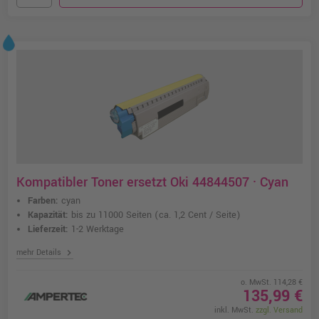
Kompatibler Toner ersetzt Oki 44844507 · Cyan
Farben:
cyan
Kapazität:
bis zu 11000 Seiten
(ca. 1,2 Cent / Seite)
Lieferzeit:
1-2 Werktage
chevron_right
mehr Details
o. MwSt. 114,28 €
135,99 €
inkl. MwSt.
zzgl. Versand