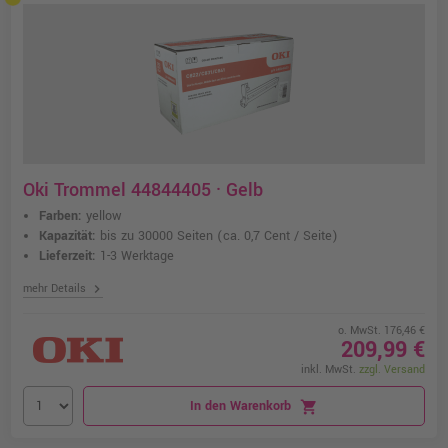
Oki Trommel 44844405 · Gelb
Farben:
yellow
Kapazität:
bis zu 30000 Seiten
(ca. 0,7 Cent / Seite)
Lieferzeit:
1-3 Werktage
chevron_right
mehr Details
o. MwSt. 176,46 €
209,99 €
inkl. MwSt.
zzgl. Versand
In den Warenkorb
shopping_cart