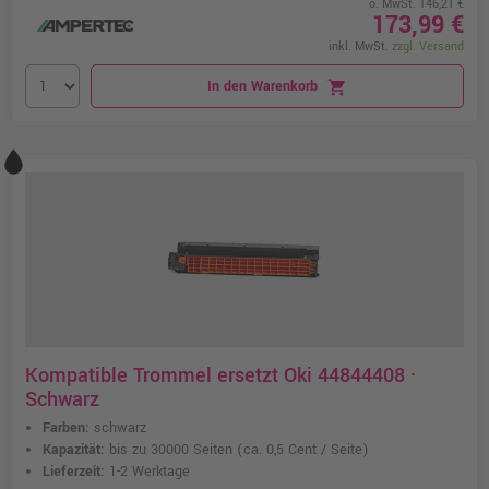
o. MwSt. 146,21 €
173,99 €
inkl. MwSt.
zzgl. Versand
In den Warenkorb
shopping_cart
Kompatible Trommel ersetzt Oki 44844408 ·
Schwarz
Farben:
schwarz
Kapazität:
bis zu 30000 Seiten
(ca. 0,5 Cent / Seite)
Lieferzeit:
1-2 Werktage