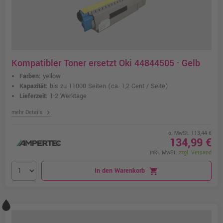
Kompatibler Toner ersetzt Oki 44844505 · Gelb
Farben:
yellow
Kapazität:
bis zu 11000 Seiten
(ca. 1,2 Cent / Seite)
Lieferzeit:
1-2 Werktage
chevron_right
mehr Details
o. MwSt. 113,44 €
134,99 €
inkl. MwSt.
zzgl. Versand
In den Warenkorb
shopping_cart