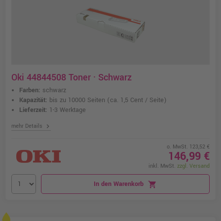
Oki 44844508 Toner · Schwarz
Farben:
schwarz
Kapazität:
bis zu 10000 Seiten
(ca. 1,5 Cent / Seite)
Lieferzeit:
1-3 Werktage
chevron_right
mehr Details
o. MwSt. 123,52 €
146,99 €
inkl. MwSt.
zzgl. Versand
In den Warenkorb
shopping_cart