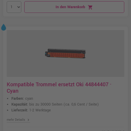
In den Warenkorb
shopping_cart
Kompatible Trommel ersetzt Oki 44844407 ·
Cyan
Farben:
cyan
Kapazität:
bis zu 30000 Seiten
(ca. 0,6 Cent / Seite)
Lieferzeit:
1-2 Werktage
chevron_right
mehr Details