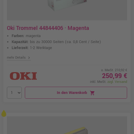
Oki Trommel 44844406 · Magenta
Farben:
magenta
Kapazität:
bis zu 30000 Seiten
(ca. 0,8 Cent / Seite)
Lieferzeit:
1-2 Werktage
chevron_right
mehr Details
o. MwSt. 210,92 €
250,99 €
inkl. MwSt.
zzgl. Versand
In den Warenkorb
shopping_cart