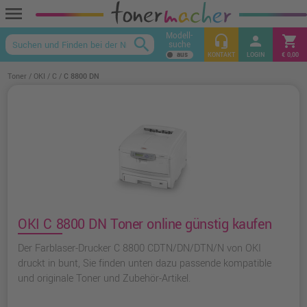
menu
Modell-
headset_mic
person
shopping_cart
search
suche
keyboard_arrow_up
KONTAKT
LOGIN
€ 0,00
Toner
OKI
C
C 8800 DN
OKI C 8800 DN Toner online günstig kaufen
Der Farblaser-Drucker C 8800 CDTN/DN/DTN/N von OKI
druckt in bunt, Sie finden unten dazu passende kompatible
und originale Toner und Zubehör-Artikel.