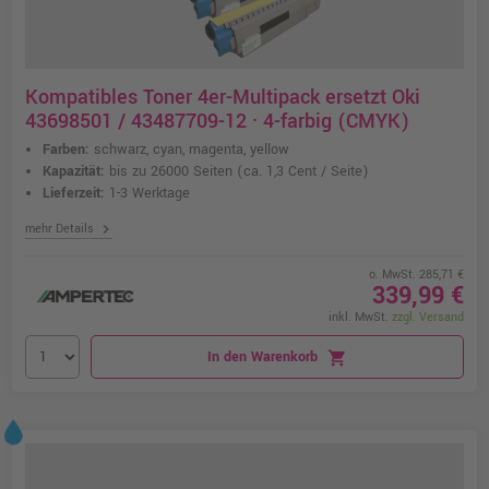
Kompatibles Toner 4er-Multipack ersetzt Oki
43698501 / 43487709-12 · 4-farbig (CMYK)
Farben:
schwarz, cyan, magenta, yellow
Kapazität:
bis zu 26000 Seiten
(ca. 1,3 Cent / Seite)
Lieferzeit:
1-3 Werktage
chevron_right
mehr Details
o. MwSt. 285,71 €
339,99 €
inkl. MwSt.
zzgl. Versand
In den Warenkorb
shopping_cart