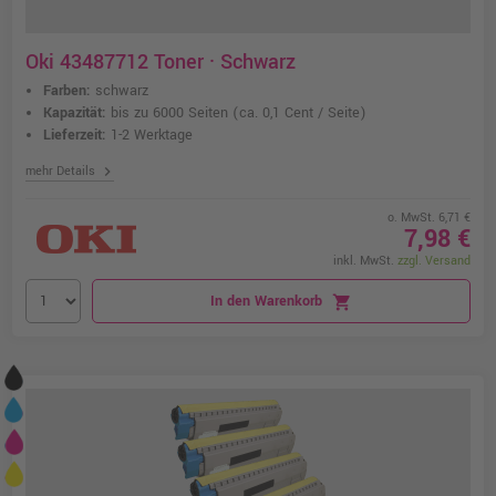
Oki 43487712 Toner · Schwarz
Farben:
schwarz
Kapazität:
bis zu 6000 Seiten
(ca. 0,1 Cent / Seite)
Lieferzeit:
1-2 Werktage
chevron_right
mehr Details
o. MwSt. 6,71 €
7,98 €
inkl. MwSt.
zzgl. Versand
In den Warenkorb
shopping_cart