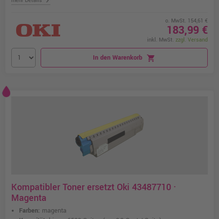
chevron_right
mehr Details
o. MwSt. 154,61 €
183,99 €
inkl. MwSt.
zzgl. Versand
In den Warenkorb
shopping_cart
Kompatibler Toner ersetzt Oki 43487710 ·
Magenta
Farben:
magenta