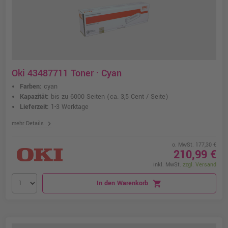
Oki 43487711 Toner · Cyan
Farben:
cyan
Kapazität:
bis zu 6000 Seiten
(ca. 3,5 Cent / Seite)
Lieferzeit:
1-3 Werktage
chevron_right
mehr Details
o. MwSt. 177,30 €
210,99 €
inkl. MwSt.
zzgl. Versand
In den Warenkorb
shopping_cart