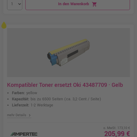
In den Warenkorb
shopping_cart
Kompatibler Toner ersetzt Oki 43487709 · Gelb
Farben:
yellow
Kapazität:
bis zu 6500 Seiten
(ca. 3,2 Cent / Seite)
Lieferzeit:
1-2 Werktage
chevron_right
mehr Details
o. MwSt. 173,10 €
205,99 €