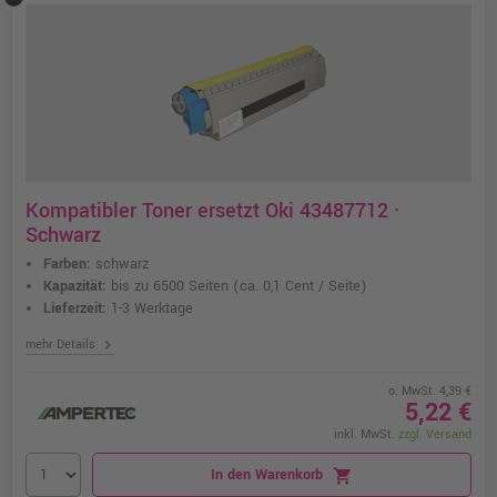
Kompatibler Toner ersetzt Oki 43487712 ·
Schwarz
Farben:
schwarz
Kapazität:
bis zu 6500 Seiten
(ca. 0,1 Cent / Seite)
Lieferzeit:
1-3 Werktage
chevron_right
mehr Details
o. MwSt. 4,39 €
5,22 €
inkl. MwSt.
zzgl. Versand
In den Warenkorb
shopping_cart