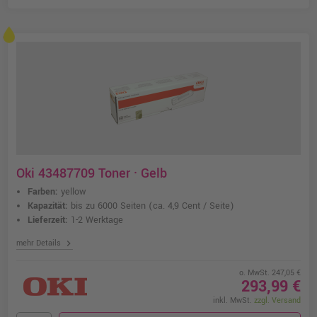
Oki 43487709 Toner · Gelb
Farben:
yellow
Kapazität:
bis zu 6000 Seiten
(ca. 4,9 Cent / Seite)
Lieferzeit:
1-2 Werktage
chevron_right
mehr Details
o. MwSt. 247,05 €
293,99 €
inkl. MwSt.
zzgl. Versand