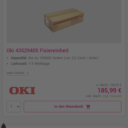
Oki 43529405 Fixiereinheit
Kapazität:
bis zu 100000 Seiten
(ca. 0,2 Cent / Seite)
Lieferzeit:
1-3 Werktage
chevron_right
mehr Details
o. MwSt. 156,29 €
185,99 €
inkl. MwSt.
zzgl. Versand
In den Warenkorb
shopping_cart