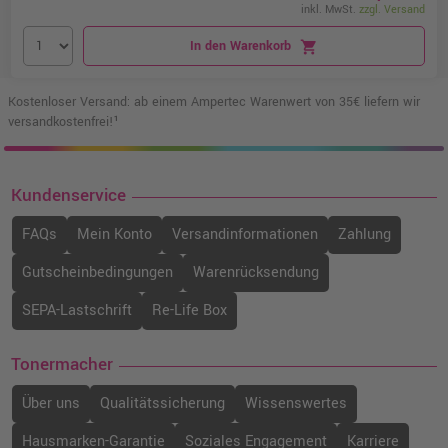
inkl. MwSt.
zzgl. Versand
In den Warenkorb
shopping_cart
Kostenloser Versand: ab einem Ampertec Warenwert von 35€ liefern wir
versandkostenfrei!¹
Kundenservice
FAQs
Mein Konto
Versandinformationen
Zahlung
Gutscheinbedingungen
Warenrücksendung
SEPA-Lastschrift
Re-Life Box
Tonermacher
Über uns
Qualitätssicherung
Wissenswertes
Hausmarken-Garantie
Soziales Engagement
Karriere