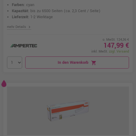
Farben:
cyan
Kapazität:
bis zu 6500 Seiten
(ca. 2,3 Cent / Seite)
Lieferzeit:
1-2 Werktage
chevron_right
mehr Details
o. MwSt. 124,36 €
147,99 €
inkl. MwSt.
zzgl. Versand
In den Warenkorb
shopping_cart