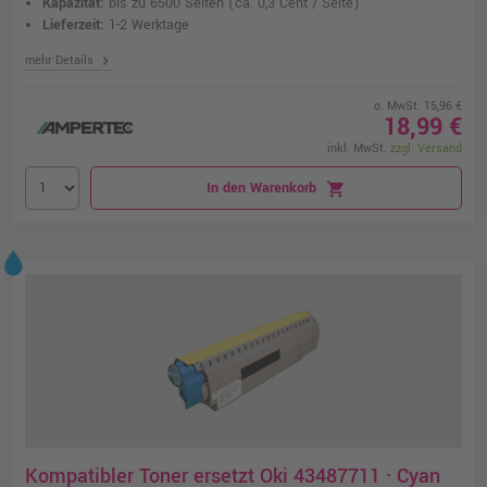
Kapazität:
bis zu 6500 Seiten
(ca. 0,3 Cent / Seite)
Lieferzeit:
1-2 Werktage
chevron_right
mehr Details
o. MwSt. 15,96 €
18,99 €
inkl. MwSt.
zzgl. Versand
In den Warenkorb
shopping_cart
Kompatibler Toner ersetzt Oki 43487711 · Cyan