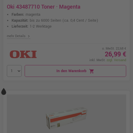
Oki 43487710 Toner · Magenta
Farben:
magenta
Kapazität:
bis zu 6000 Seiten
(ca. 0,4 Cent / Seite)
Lieferzeit:
1-2 Werktage
chevron_right
mehr Details
o. MwSt. 22,68 €
26,99 €
inkl. MwSt.
zzgl. Versand
In den Warenkorb
shopping_cart