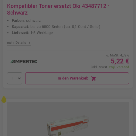
Kompatibler Toner ersetzt Oki 43487712 ·
Schwarz
Farben:
schwarz
Kapazität:
bis zu 6500 Seiten
(ca. 0,1 Cent / Seite)
Lieferzeit:
1-3 Werktage
chevron_right
mehr Details
o. MwSt. 4,39 €
5,22 €
inkl. MwSt.
zzgl. Versand
In den Warenkorb
shopping_cart