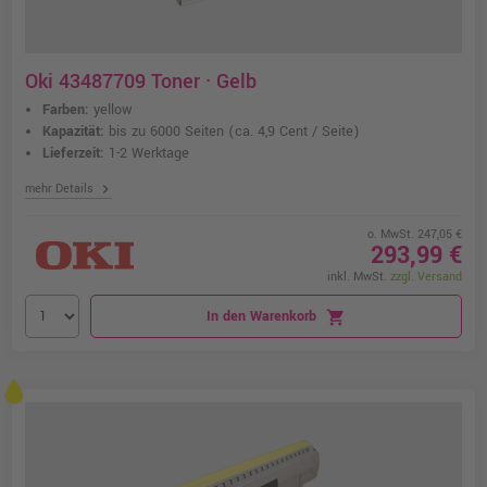
Oki 43487709 Toner · Gelb
Farben:
yellow
Kapazität:
bis zu 6000 Seiten
(ca. 4,9 Cent / Seite)
Lieferzeit:
1-2 Werktage
chevron_right
mehr Details
o. MwSt. 247,05 €
293,99 €
inkl. MwSt.
zzgl. Versand
In den Warenkorb
shopping_cart