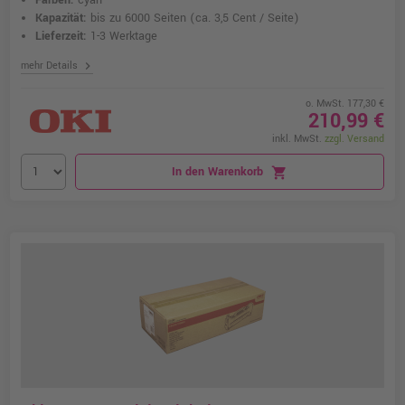
Farben:
cyan
Kapazität:
bis zu 6000 Seiten
(ca. 3,5 Cent / Seite)
Lieferzeit:
1-3 Werktage
chevron_right
mehr Details
o. MwSt. 177,30 €
210,99 €
inkl. MwSt.
zzgl. Versand
In den Warenkorb
shopping_cart