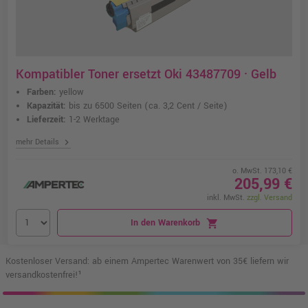
Kompatibler Toner ersetzt Oki 43487709 · Gelb
Farben:
yellow
Kapazität:
bis zu 6500 Seiten
(ca. 3,2 Cent / Seite)
Lieferzeit:
1-2 Werktage
chevron_right
mehr Details
o. MwSt. 173,10 €
205,99 €
inkl. MwSt.
zzgl. Versand
In den Warenkorb
shopping_cart
Kostenloser Versand: ab einem Ampertec Warenwert von 35€ liefern wir
versandkostenfrei!¹