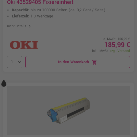
Oki 43529405 Fixiereinheit
Kapazität:
bis zu 100000 Seiten
(ca. 0,2 Cent / Seite)
Lieferzeit:
1-3 Werktage
chevron_right
mehr Details
o. MwSt. 156,29 €
185,99 €
inkl. MwSt.
zzgl. Versand
In den Warenkorb
shopping_cart