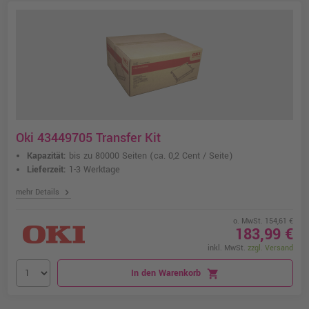
Oki 43449705 Transfer Kit
Kapazität:
bis zu 80000 Seiten
(ca. 0,2 Cent / Seite)
Lieferzeit:
1-3 Werktage
chevron_right
mehr Details
o. MwSt. 154,61 €
183,99 €
inkl. MwSt.
zzgl. Versand
In den Warenkorb
shopping_cart