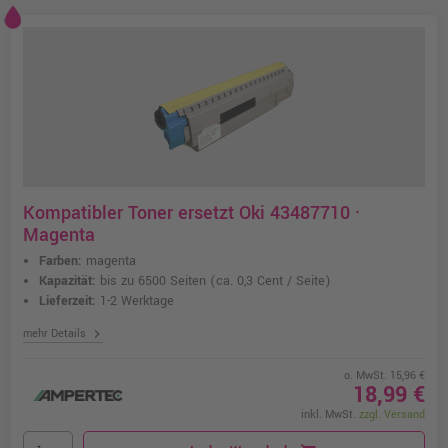
Kompatibler Toner ersetzt Oki 43487710 ·
Magenta
Farben:
magenta
Kapazität:
bis zu 6500 Seiten
(ca. 0,3 Cent / Seite)
Lieferzeit:
1-2 Werktage
chevron_right
mehr Details
o. MwSt. 15,96 €
18,99 €
inkl. MwSt.
zzgl. Versand