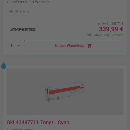
Lieferzeit:
1-3 Werktage
chevron_right
mehr Details
o. MwSt. 285,71 €
339,99 €
inkl. MwSt.
zzgl. Versand
In den Warenkorb
shopping_cart
Oki 43487711 Toner · Cyan