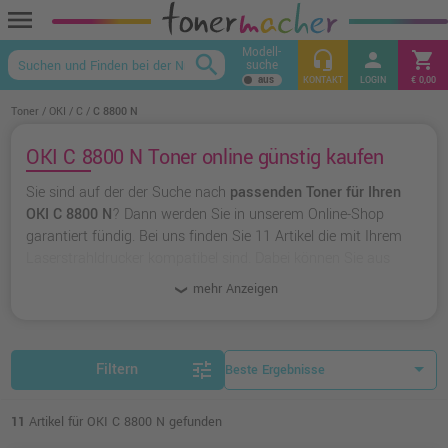
menu
Modell-
headset_mic
person
shopping_cart
search
suche
keyboard_arrow_up
KONTAKT
LOGIN
€ 0,00
Toner
OKI
C
C 8800 N
OKI C 8800 N Toner online günstig kaufen
Sie sind auf der der Suche nach
passenden Toner für Ihren
OKI C 8800 N
? Dann werden Sie in unserem Online-Shop
garantiert fündig. Bei uns finden Sie 11 Artikel die mit Ihrem
Laserstrahldrucker kompatibel sind. Dabei können Sie aus
originalen Toner von OKI
wählen oder zu
unserer Hausmarke
mehr Anzeigen
Ampertec
greifen.
tune
Filtern
11
Artikel für OKI C 8800 N gefunden