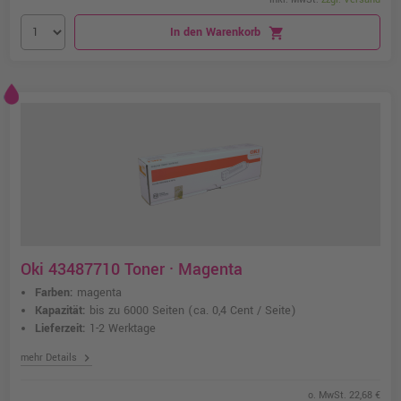
In den Warenkorb
shopping_cart
Oki 43487710 Toner · Magenta
Farben:
magenta
Kapazität:
bis zu 6000 Seiten
(ca. 0,4 Cent / Seite)
Lieferzeit:
1-2 Werktage
chevron_right
mehr Details
o. MwSt. 22,68 €