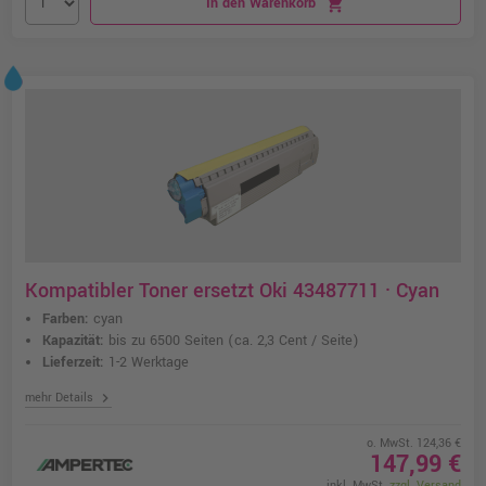
In den Warenkorb
shopping_cart
Kompatibler Toner ersetzt Oki 43487711 · Cyan
Farben:
cyan
Kapazität:
bis zu 6500 Seiten
(ca. 2,3 Cent / Seite)
Lieferzeit:
1-2 Werktage
chevron_right
mehr Details
o. MwSt. 124,36 €
147,99 €
inkl. MwSt.
zzgl. Versand