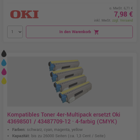
o. MwSt. 6,71 €
7,98 €
inkl. MwSt.
zzgl. Versand
In den Warenkorb
shopping_cart
Kompatibles Toner 4er-Multipack ersetzt Oki
43698501 / 43487709-12 · 4-farbig (CMYK)
Farben:
schwarz, cyan, magenta, yellow
Kapazität:
bis zu 26000 Seiten
(ca. 1,3 Cent / Seite)