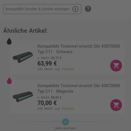
help
arrow_circle_down
kompatible Drucker & Geräte anzeigen
Ähnliche Artikel:
Kompatible Trommel ersetzt Oki 43870008
Typ C11 · Schwarz
o. MwSt.
53,77 €
63,99 €
shopping_cart
inkl. MwSt.
zzgl. Versand
Kompatible Trommel ersetzt Oki 43870006
Typ C11 · Magenta
o. MwSt.
58,82 €
70,00 €
shopping_cart
inkl. MwSt.
zzgl. Versand
keyboard_arrow_down
Kompatible Trommel ersetzt Oki 43870007
mehr anzeigen
Typ C11 cyan