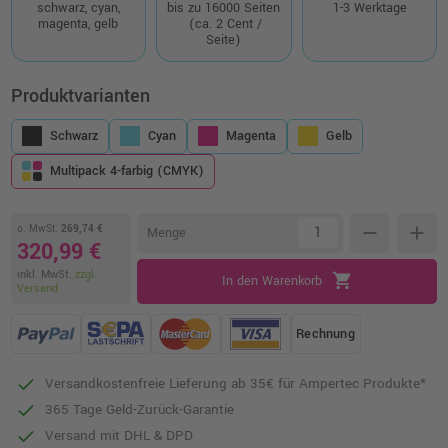
schwarz, cyan,
bis zu 16000 Seiten
1-3 Werktage
magenta, gelb
(ca. 2 Cent /
Seite)
Produktvarianten
Schwarz
Cyan
Magenta
Gelb
Multipack 4-farbig (CMYK)
o. MwSt.
269,74 €
remove
add
Menge
320,99 €
inkl. MwSt.
zzgl.
shopping_cart
In den Warenkorb
Versand
Rechnung
Versandkostenfreie Lieferung ab 35€ für Ampertec Produkte*
365 Tage Geld-Zurück-Garantie
Versand mit DHL & DPD