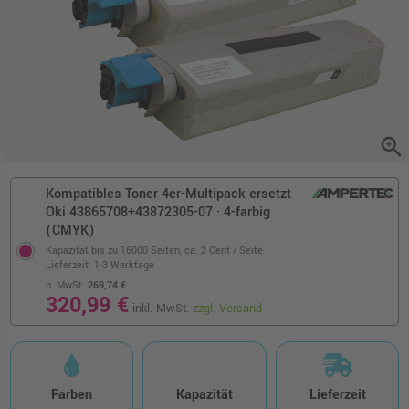
zoom_in
Kompatibles Toner 4er-Multipack ersetzt
Oki 43865708+43872305-07 · 4-farbig
(CMYK)
Kapazität bis zu 16000 Seiten,
ca. 2 Cent / Seite
Lieferzeit: 1-3 Werktage
o. MwSt.
269,74 €
320,99 €
inkl. MwSt.
zzgl. Versand
Farben
Kapazität
Lieferzeit