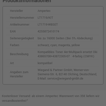
Produktinformationen
shopping_cart
inkl. MwSt.
zzgl. Versand
Hersteller
Ampertec
Kompatibler Toner ersetzt Oki 43872307
Herstellernummer
LT1719/KIT
cyan
Artikelnummer
LT1719-WBSET
o. MwSt.
62,18 €
73,99 €
EAN
4255872410174
shopping_cart
inkl. MwSt.
zzgl. Versand
Seitenergiebigkeit
bis zu 16000 Seiten (Bei 5% Abdeckung)
Farben
schwarz, cyan, magenta, yellow
Kompatibler Toner ersetzt Oki 43872305
Kompatibles Toner 4er-Multipack ersetzt Oki
yellow
Beschreibung
43865708+43872305-07 · 4-farbig (CMYK)
o. MwSt.
69,74 €
82,99 €
Art
kompatibel
shopping_cart
inkl. MwSt.
zzgl. Versand
Wiegand & Partner GmbH, Werner-von-
Angaben zum
Siemens-Str. 6, 82140 Olching, Deutschland,
Hersteller
E-Mail: service@wiegand-gmbh.de
Kostenloser Versand: ab einem Ampertec Warenwert von 35€ liefern wir
versandkostenfrei!¹