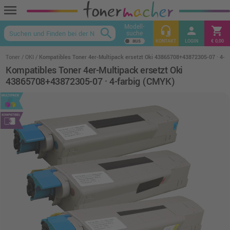
menu
Modell-
headset_mic
person
shopping_cart
search
suche
keyboard_arrow_up
KONTAKT
LOGIN
€ 0,00
Toner
OKI
Kompatibles Toner 4er-Multipack ersetzt Oki 43865708+43872305-07 · 4-f
Kompatibles Toner 4er-Multipack ersetzt Oki
43865708+43872305-07 · 4-farbig (CMYK)