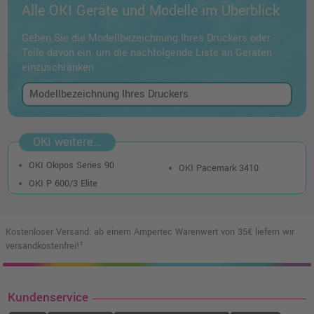
Alle OKI Geräte und Modelle im Überblick
Geben Sie die Modellbezeichnung Ihres Druckers oder
Teile davon ein, um die nachfolgende Liste an Geräten
einzuschränken
OKI weitere...
OKI Okipos Series 90
OKI Pacemark 3410
OKI P 600/3 Elite
Kostenloser Versand: ab einem Ampertec Warenwert von 35€ liefern wir
versandkostenfrei!¹
Kundenservice