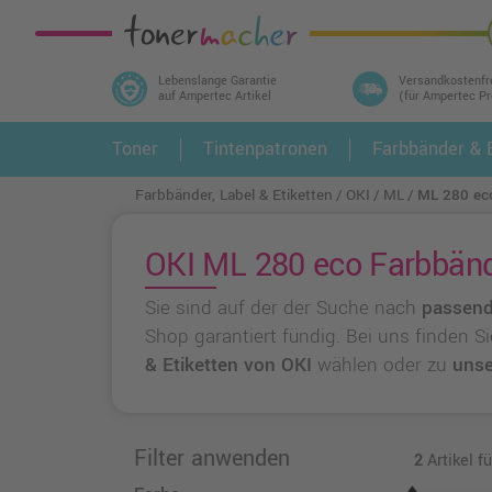
Lebenslange Garantie
Versandkostenfr
auf Ampertec Artikel
(für Ampertec P
In 3 einfachen Schritten ihr Druckermodell
Toner
Tintenpatronen
Farbbänder & E
1.
und alle dazu passenden Artikel finden ➤
Farbbänder, Label & Etiketten
OKI
ML
ML 280 ec
OKI ML 280 eco Farbbände
Sie sind auf der der Suche nach
passend
Shop garantiert fündig. Bei uns finden S
& Etiketten von OKI
wählen oder zu
unse
Filter anwenden
2
Artikel f