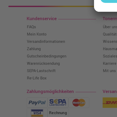
Kundenservice
Toner
FAQs
Über un
Mein Konto
Qualitä
Versandinformationen
Wissen
Zahlung
Hausmar
Gutscheinbedingungen
Soziale
Warenrücksendung
Karriere
SEPA-Lastschrift
Mit uns
Re-Life Box
Zahlungsmöglichkeiten
Versa
Rechnung