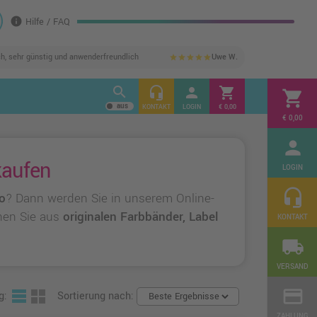
info
Hilfe / FAQ
ch, sehr günstig und anwenderfreundlich
Uwe W.
star
star
star
star
star
search
headset_mic
person
shopping_cart
shopping_cart
KONTAKT
LOGIN
€ 0,00
€ 0,00
person
kaufen
LOGIN
headset_mic
o
? Dann werden Sie in unserem Online-
nnen Sie aus
originalen Farbbänder, Label
KONTAKT
local_shipping
VERSAND
credit_card
g:
Sortierung nach:
ZAHLUNG