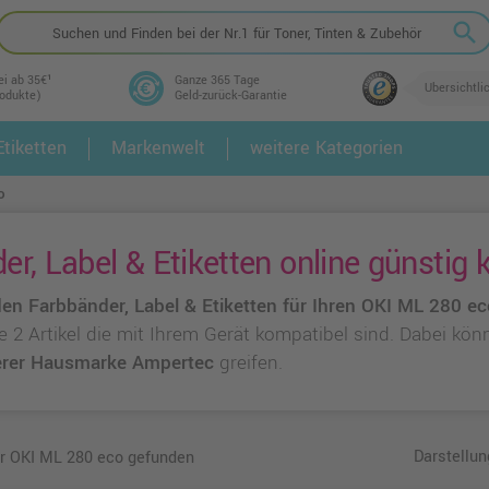
search
ei ab 35€¹
Ganze 365 Tage
Übersichtli
rodukte)
Geld-zurück-Garantie
tiketten
Markenwelt
weitere Kategorien
2.
3.
o
r, Label & Etiketten online günstig 
en Farbbänder, Label & Etiketten für Ihren OKI ML 280 ec
ie 2 Artikel die mit Ihrem Gerät kompatibel sind. Dabei kö
rer Hausmarke Ampertec
greifen.
Darstellun
ür OKI ML 280 eco gefunden