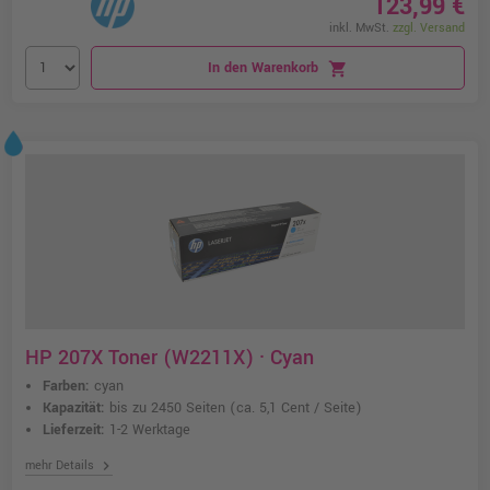
123,99 €
inkl. MwSt.
zzgl. Versand
In den Warenkorb
shopping_cart
HP 207X Toner (W2211X) · Cyan
Farben:
cyan
Kapazität:
bis zu 2450 Seiten
(ca. 5,1 Cent / Seite)
Lieferzeit:
1-2 Werktage
chevron_right
mehr Details