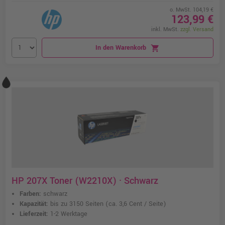
o. MwSt. 104,19 €
123,99 €
inkl. MwSt.
zzgl. Versand
In den Warenkorb
shopping_cart
HP 207X Toner (W2210X) · Schwarz
Farben:
schwarz
Kapazität:
bis zu 3150 Seiten
(ca. 3,6 Cent / Seite)
Lieferzeit:
1-2 Werktage