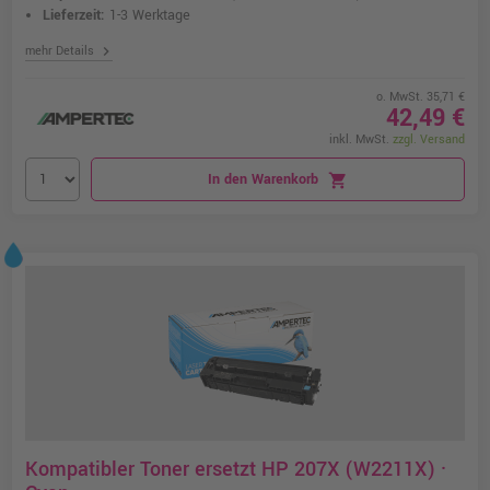
Lieferzeit:
1-3 Werktage
chevron_right
mehr Details
o. MwSt. 35,71 €
42,49 €
inkl. MwSt.
zzgl. Versand
In den Warenkorb
shopping_cart
Kompatibler Toner ersetzt HP 207X (W2211X) ·