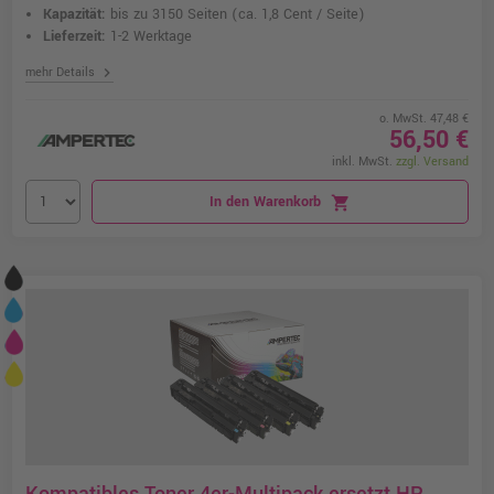
Kapazität:
bis zu 3150 Seiten
(ca. 1,8 Cent / Seite)
Lieferzeit:
1-2 Werktage
chevron_right
mehr Details
o. MwSt. 47,48 €
56,50 €
inkl. MwSt.
zzgl. Versand
In den Warenkorb
shopping_cart