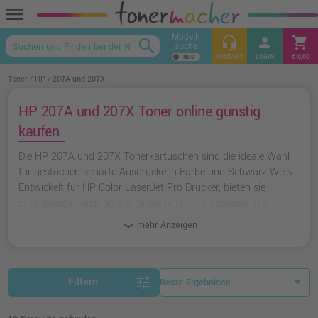
menu
Modell-
headset_mic
person
shopping_cart
search
suche
keyboard_arrow_up
KONTAKT
LOGIN
€ 0,00
Toner
HP
207A und 207X
HP 207A und 207X Toner online günstig
kaufen
Die HP 207A und 207X Tonerkartuschen sind die ideale Wahl
für gestochen scharfe Ausdrucke in Farbe und Schwarz-Weiß.
Entwickelt für HP Color LaserJet Pro Drucker, bieten sie
zuverlässige Leistung und brillante Druckergebnisse. Die
Standardkartuschen (207A) eignen sich für gelegentlichen
mehr Anzeigen
Druckbedarf, während die XL-Versionen (207X) mit höherer
Seitenkapazität für Vieldrucker eine kostensparende
Alternative darstellen. Für preisbewusste Kunden gibt es
zudem hochwertige Ampertec-Alternativen mit attraktiven
tune
Filtern
Zusatzleistungen.