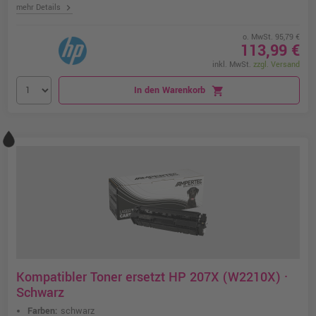
chevron_right
mehr Details
o. MwSt. 95,79 €
113,99 €
inkl. MwSt.
zzgl. Versand
In den Warenkorb
shopping_cart
Kompatibler Toner ersetzt HP 207X (W2210X) ·
Schwarz
Farben:
schwarz