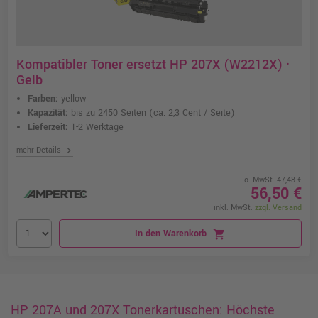
Kompatibler Toner ersetzt HP 207X (W2212X) ·
Gelb
Farben:
yellow
Kapazität:
bis zu 2450 Seiten
(ca. 2,3 Cent / Seite)
Lieferzeit:
1-2 Werktage
chevron_right
mehr Details
o. MwSt. 47,48 €
56,50 €
inkl. MwSt.
zzgl. Versand
In den Warenkorb
shopping_cart
HP 207A und 207X Tonerkartuschen: Höchste