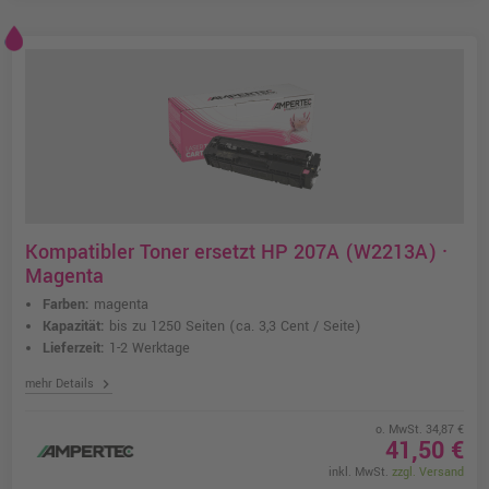
Kompatibler Toner ersetzt HP 207A (W2213A) ·
Magenta
Farben:
magenta
Kapazität:
bis zu 1250 Seiten
(ca. 3,3 Cent / Seite)
Lieferzeit:
1-2 Werktage
chevron_right
mehr Details
o. MwSt. 34,87 €
41,50 €
inkl. MwSt.
zzgl. Versand