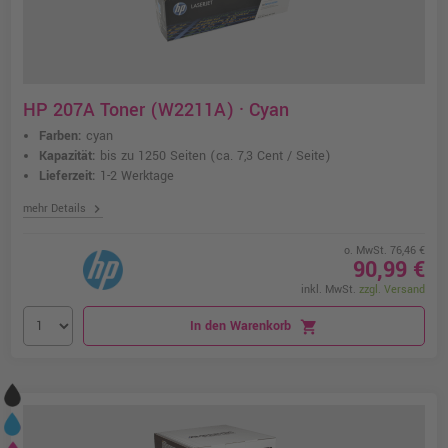
HP 207A Toner (W2211A) · Cyan
Farben:
cyan
Kapazität:
bis zu 1250 Seiten
(ca. 7,3 Cent / Seite)
Lieferzeit:
1-2 Werktage
chevron_right
mehr Details
o. MwSt. 76,46 €
90,99 €
inkl. MwSt.
zzgl. Versand
In den Warenkorb
shopping_cart