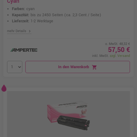
Cyan
Farben:
cyan
Kapazität:
bis zu 2450 Seiten
(ca. 2,3 Cent / Seite)
Lieferzeit:
1-2 Werktage
chevron_right
mehr Details
o. MwSt. 48,32 €
57,50 €
inkl. MwSt.
zzgl. Versand
In den Warenkorb
shopping_cart