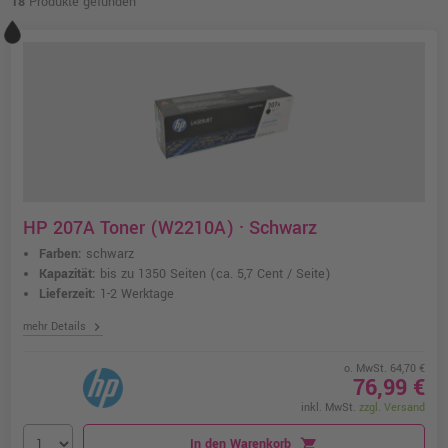
18
Produkte gefunden
HP 207A Toner (W2210A) · Schwarz
Farben:
schwarz
Kapazität:
bis zu 1350 Seiten
(ca. 5,7 Cent / Seite)
Lieferzeit:
1-2 Werktage
chevron_right
mehr Details
o. MwSt. 64,70 €
76,99 €
inkl. MwSt.
zzgl. Versand
In den Warenkorb
shopping_cart