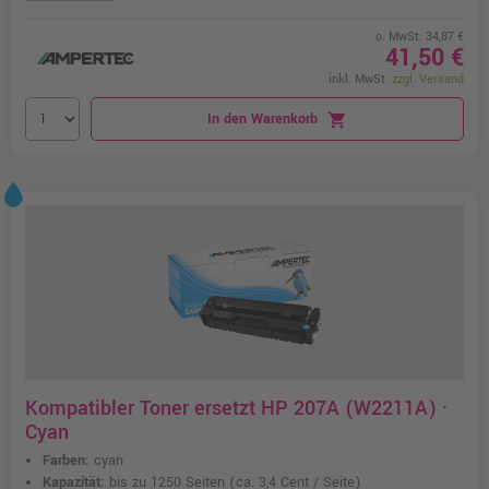
o. MwSt. 34,87 €
41,50 €
inkl. MwSt.
zzgl. Versand
In den Warenkorb
shopping_cart
Kompatibler Toner ersetzt HP 207A (W2211A) ·
Cyan
Farben:
cyan
Kapazität:
bis zu 1250 Seiten
(ca. 3,4 Cent / Seite)