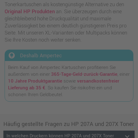
Tonerkartuschen als kostengünstige Alternative zu den
Original HP Produkten
an. Sie überzeugen durch eine
gleichbleibend hohe Druckqualität und maximale
Zuverlässigkeit bei einem deutlich günstigeren Preis pro
Seite. Mit unseren XL-Varianten oder Multipacks können
Sie Ihre Kosten noch weiter senken.
lightbulb_circle
Deshalb Ampertec
Beim Kauf von Ampertec Kartuschen profitieren Sie
außerdem von einer
365-Tage-Geld-zurück-Garantie
, einer
10 Jahre Produktgarantie
sowie
versandkostenfreier
Lieferung ab 35 €
. So kaufen Sie risikofrei ein und
schonen Ihren Geldbeutel.
Häufig gestellte Fragen zu HP 207A und 207X Toner
keyboard_arrow_down
In welchen Druckern können HP 207A und 207X Toner