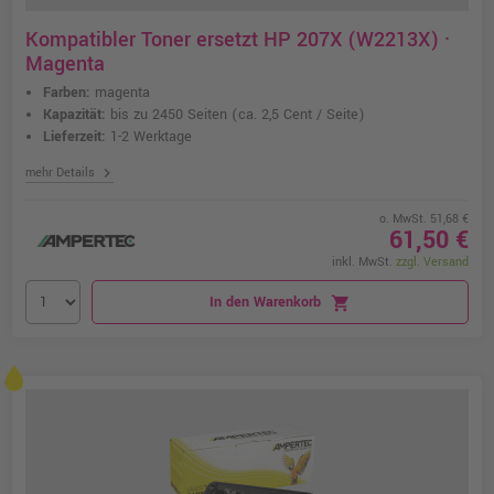
Kompatibler Toner ersetzt HP 207X (W2213X) ·
Magenta
Farben:
magenta
Kapazität:
bis zu 2450 Seiten
(ca. 2,5 Cent / Seite)
Lieferzeit:
1-2 Werktage
chevron_right
mehr Details
o. MwSt. 51,68 €
61,50 €
inkl. MwSt.
zzgl. Versand
In den Warenkorb
shopping_cart