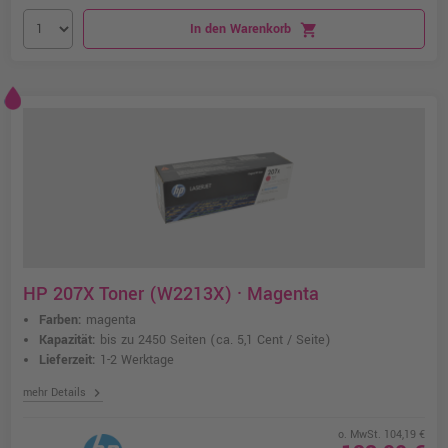
In den Warenkorb
shopping_cart
HP 207X Toner (W2213X) · Magenta
Farben:
magenta
Kapazität:
bis zu 2450 Seiten
(ca. 5,1 Cent / Seite)
Lieferzeit:
1-2 Werktage
chevron_right
mehr Details
o. MwSt. 104,19 €