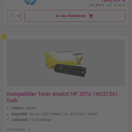
inkl. MwSt.
zzgl. Versand
In den Warenkorb
shopping_cart
Kompatibler Toner ersetzt HP 207A (W2212A) ·
Gelb
Farben:
yellow
Kapazität:
bis zu 1250 Seiten
(ca. 3,3 Cent / Seite)
Lieferzeit:
1-3 Werktage
chevron_right
mehr Details