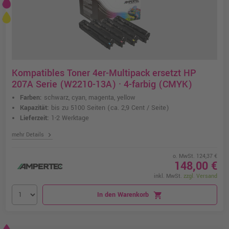
Kompatibles Toner 4er-Multipack ersetzt HP
207A Serie (W2210-13A) · 4-farbig (CMYK)
Farben:
schwarz, cyan, magenta, yellow
Kapazität:
bis zu 5100 Seiten
(ca. 2,9 Cent / Seite)
Lieferzeit:
1-2 Werktage
chevron_right
mehr Details
o. MwSt. 124,37 €
148,00 €
inkl. MwSt.
zzgl. Versand
In den Warenkorb
shopping_cart