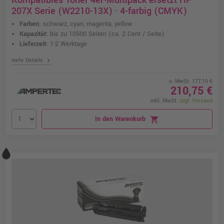
Kompatibles Toner 4er-Multipack ersetzt HP
207X Serie (W2210-13X) · 4-farbig (CMYK)
Farben:
schwarz, cyan, magenta, yellow
Kapazität:
bis zu 10500 Seiten
(ca. 2 Cent / Seite)
Lieferzeit:
1-2 Werktage
chevron_right
mehr Details
o. MwSt. 177,10 €
210,75 €
inkl. MwSt.
zzgl. Versand
In den Warenkorb
shopping_cart