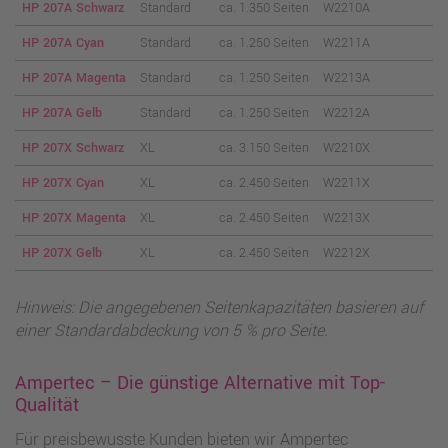
HP 207A Schwarz
Standard
ca. 1.350 Seiten
W2210A
HP 207A Cyan
Standard
ca. 1.250 Seiten
W2211A
HP 207A Magenta
Standard
ca. 1.250 Seiten
W2213A
HP 207A Gelb
Standard
ca. 1.250 Seiten
W2212A
HP 207X Schwarz
XL
ca. 3.150 Seiten
W2210X
HP 207X Cyan
XL
ca. 2.450 Seiten
W2211X
HP 207X Magenta
XL
ca. 2.450 Seiten
W2213X
HP 207X Gelb
XL
ca. 2.450 Seiten
W2212X
Hinweis: Die angegebenen Seitenkapazitäten basieren auf
einer Standardabdeckung von 5 % pro Seite.
Ampertec – Die günstige Alternative mit Top-
Qualität
Für preisbewusste Kunden bieten wir Ampertec