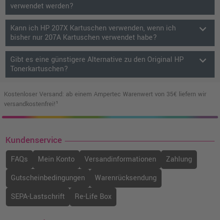
verwendet werden?
keyboard_arrow_down
Kann ich HP 207X Kartuschen verwenden, wenn ich
bisher nur 207A Kartuschen verwendet habe?
keyboard_arrow_down
Gibt es eine günstigere Alternative zu den Original HP
Tonerkartuschen?
Kostenloser Versand: ab einem Ampertec Warenwert von 35€ liefern wir
versandkostenfrei!¹
Kundenservice
FAQs
Mein Konto
Versandinformationen
Zahlung
Gutscheinbedingungen
Warenrücksendung
SEPA-Lastschrift
Re-Life Box