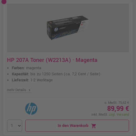
HP 207A Toner (W2213A) · Magenta
Farben:
magenta
Kapazität:
bis zu 1250 Seiten
(ca. 7,2 Cent / Seite)
Lieferzeit:
1-2 Werktage
chevron_right
mehr Details
o. MwSt. 75,62 €
89,99 €
inkl. MwSt.
zzgl. Versand
In den Warenkorb
shopping_cart