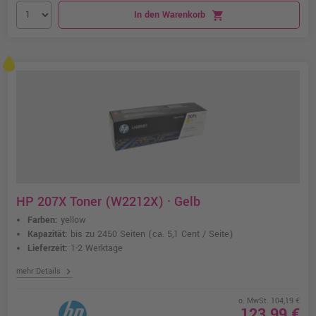
In den Warenkorb
shopping_cart
HP 207X Toner (W2212X) · Gelb
Farben:
yellow
Kapazität:
bis zu 2450 Seiten
(ca. 5,1 Cent / Seite)
Lieferzeit:
1-2 Werktage
chevron_right
mehr Details
o. MwSt. 104,19 €
123,99 €