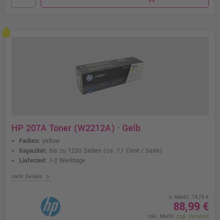
HP 207A Toner (W2212A) · Gelb
Farben:
yellow
Kapazität:
bis zu 1250 Seiten
(ca. 7,1 Cent / Seite)
Lieferzeit:
1-2 Werktage
chevron_right
mehr Details
o. MwSt. 74,78 €
88,99 €
inkl. MwSt.
zzgl. Versand