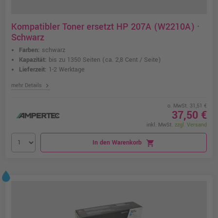
Kompatibler Toner ersetzt HP 207A (W2210A) ·
Schwarz
Farben:
schwarz
Kapazität:
bis zu 1350 Seiten
(ca. 2,8 Cent / Seite)
Lieferzeit:
1-2 Werktage
chevron_right
mehr Details
o. MwSt. 31,51 €
37,50 €
inkl. MwSt.
zzgl. Versand
In den Warenkorb
shopping_cart