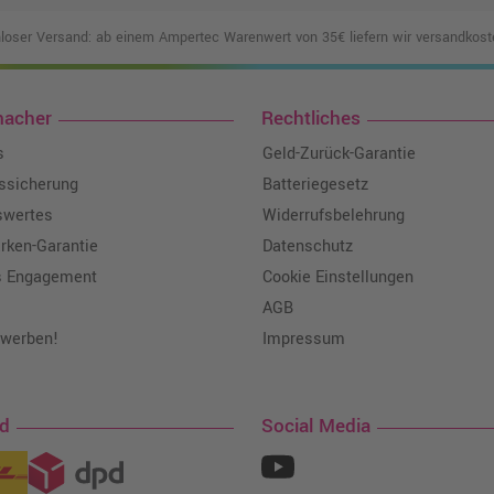
loser Versand: ab einem Ampertec Warenwert von 35€ liefern wir versandkoste
macher
Rechtliches
s
Geld-Zurück-Garantie
tssicherung
Batteriegesetz
swertes
Widerrufsbelehrung
ken-Garantie
Datenschutz
s Engagement
Cookie Einstellungen
AGB
 werben!
Impressum
nd
Social Media