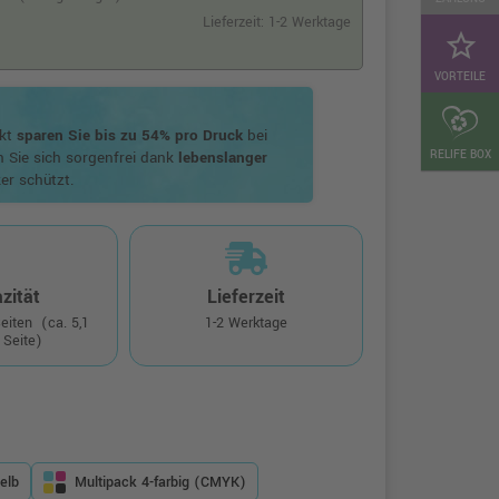
Lieferzeit: 1-2 Werktage
star_border
VORTEILE
ukt
sparen Sie bis zu 54% pro Druck
bei
RELIFE BOX
n Sie sich sorgenfrei dank
lebenslanger
er schützt.
zität
Lieferzeit
Seiten
(ca. 5,1
1-2 Werktage
 Seite)
elb
Multipack 4-farbig (CMYK)