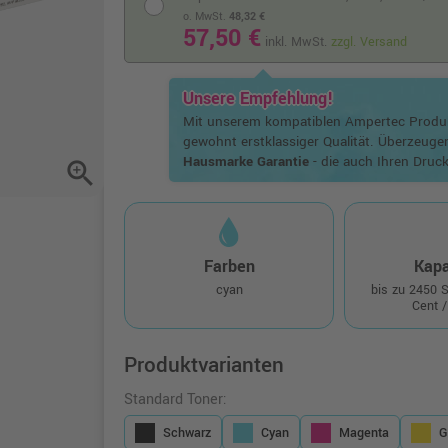
o. MwSt.
48,32 €
57,50 €
inkl. MwSt.
zzgl. Versand
Unsere Empfehlung!
Mit unserem kompatiblen Ampertec Prod
gewohnt erstklassiger Qualität. Überzeuge
Hausmarke Garantie
- die auch Ihren Druck
zoom_in
Farben
Kapa
cyan
bis zu 2450 
Cent /
Produktvarianten
Standard Toner:
Schwarz
Cyan
Magenta
G