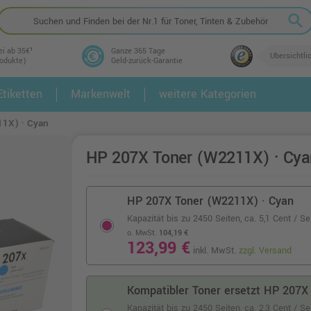
search
ei ab 35€¹
Ganze 365 Tage
Übersichtli
rodukte)
Geld-zurück-Garantie
tiketten
Markenwelt
weitere Kategorien
2.
3.
1X) · Cyan
HP 207X Toner (W2211X) · Cya
HP 207X Toner (W2211X) · Cyan
Kapazität bis zu 2450 Seiten,
ca. 5,1 Cent / Se
o. MwSt.
104,19 €
123,99 €
inkl. MwSt.
zzgl. Versand
Kompatibler Toner ersetzt HP 207X
Kapazität bis zu 2450 Seiten,
ca. 2,3 Cent / S