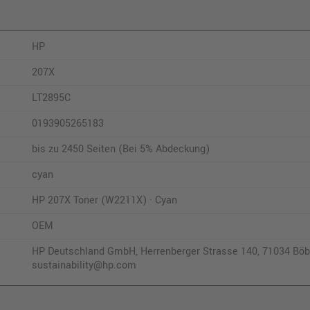
HP
207X
LT2895C
0193905265183
bis zu 2450 Seiten (Bei 5% Abdeckung)
cyan
HP 207X Toner (W2211X) · Cyan
OEM
HP Deutschland GmbH, Herrenberger Strasse 140, 71034 Böbl
sustainability@hp.com