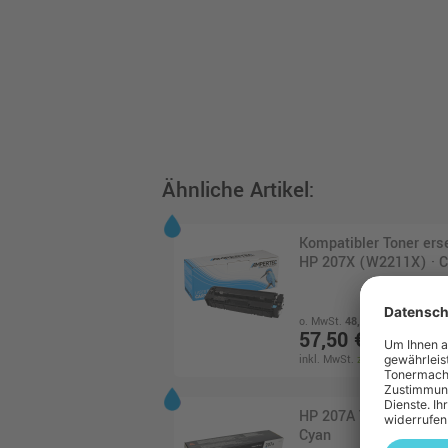
Ähnliche Artikel:
Kompatibler Toner ers
HP 207X (W2211X) · 
o. MwSt.
48,32 €
57,50 €
inkl. MwSt.
zzgl. Versand
HP 207A Toner (W2211
Cyan