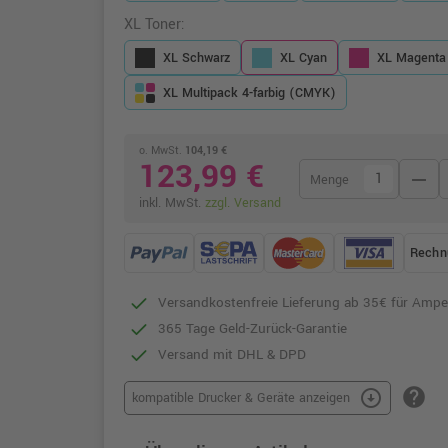
XL Toner:
XL Schwarz
XL Cyan
XL Magenta
XL Multipack 4-farbig (CMYK)
o. MwSt.
104,19 €
123,99 €
remove
Menge
inkl. MwSt.
zzgl. Versand
Rechn
Versandkostenfreie Lieferung ab 35€ für Ampe
365 Tage Geld-Zurück-Garantie
Versand mit DHL & DPD
help
arrow_circle_down
kompatible Drucker & Geräte anzeigen