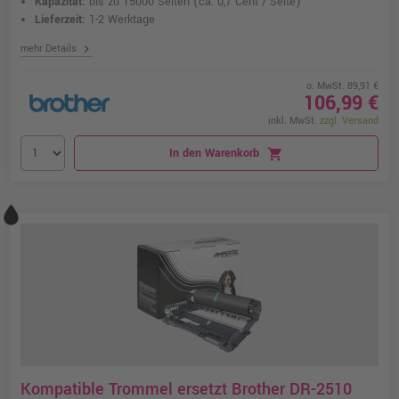
Kapazität:
bis zu 15000 Seiten
(ca. 0,7 Cent / Seite)
Lieferzeit:
1-2 Werktage
chevron_right
mehr Details
o. MwSt. 89,91 €
106,99 €
inkl. MwSt.
zzgl. Versand
In den Warenkorb
shopping_cart
Kompatible Trommel ersetzt Brother DR-2510