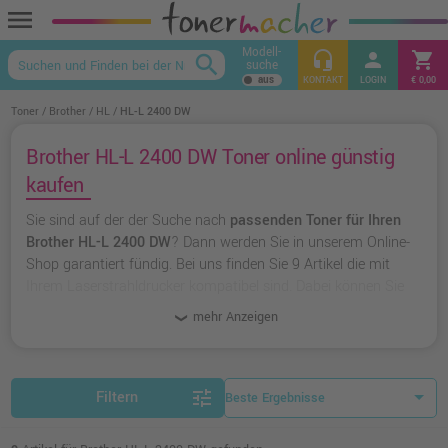
menu
Modell-
headset_mic
person
shopping_cart
search
suche
keyboard_arrow_up
KONTAKT
LOGIN
€ 0,00
Toner
Brother
HL
HL-L 2400 DW
Brother HL-L 2400 DW Toner online günstig
kaufen
Sie sind auf der der Suche nach
passenden Toner für Ihren
Brother HL-L 2400 DW
? Dann werden Sie in unserem Online-
Shop garantiert fündig. Bei uns finden Sie 9 Artikel die mit
Ihrem Laserstrahldrucker kompatibel sind. Dabei können Sie
aus
originalen Toner von Brother
wählen oder zu
unserer
mehr Anzeigen
Hausmarke Ampertec
greifen.
tune
Filtern