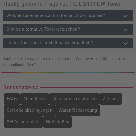
Häufig gestellte Fragen zu HL-L 2400 DW Toner
keyboard_arrow_down
Welche Tonerserie von Brother nutzt der Drucker?
keyboard_arrow_down
Gibt es alternative Tonerkartuschen?
keyboard_arrow_down
Ist der Toner auch in Multipacks erhältlich?
Kostenloser Versand: ab einem Ampertec Warenwert von 35€ liefern wir
versandkostenfrei!¹
Kundenservice
FAQs
Mein Konto
Versandinformationen
Zahlung
Gutscheinbedingungen
Warenrücksendung
SEPA-Lastschrift
Re-Life Box