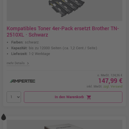
Kompatibles Toner 4er-Pack ersetzt Brother TN-
2510XL · Schwarz
Farben:
schwarz
Kapazität:
bis zu 12000 Seiten
(ca. 1,2 Cent / Seite)
Lieferzeit:
1-2 Werktage
chevron_right
mehr Details
o. MwSt. 124,36 €
147,99 €
inkl. MwSt.
zzgl. Versand
In den Warenkorb
shopping_cart