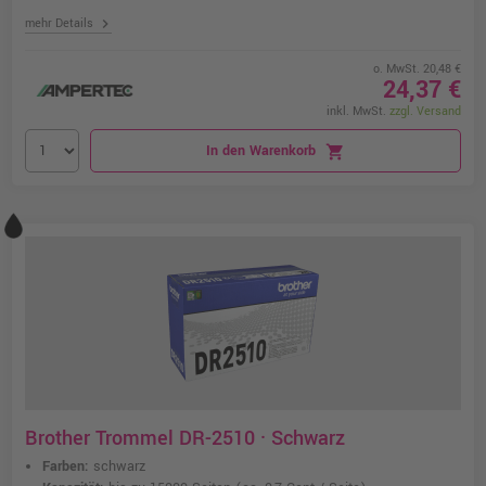
chevron_right
mehr Details
o. MwSt. 20,48 €
24,37 €
inkl. MwSt.
zzgl. Versand
In den Warenkorb
shopping_cart
Brother Trommel DR-2510 · Schwarz
Farben:
schwarz