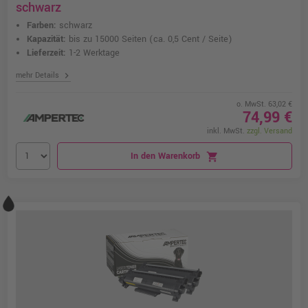
schwarz
Farben:
schwarz
Kapazität:
bis zu 15000 Seiten
(ca. 0,5 Cent / Seite)
Lieferzeit:
1-2 Werktage
chevron_right
mehr Details
o. MwSt. 63,02 €
74,99 €
inkl. MwSt.
zzgl. Versand
In den Warenkorb
shopping_cart