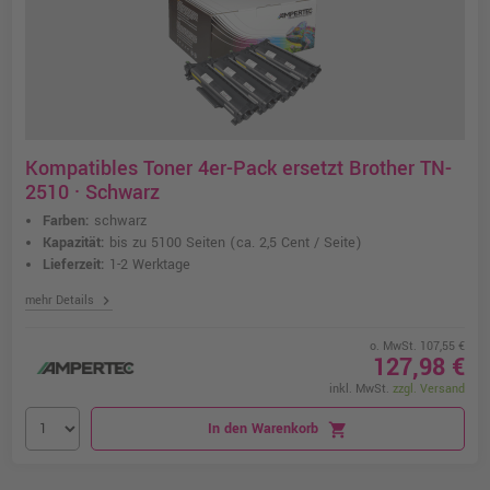
Kompatibles Toner 4er-Pack ersetzt Brother TN-
2510 · Schwarz
Farben:
schwarz
Kapazität:
bis zu 5100 Seiten
(ca. 2,5 Cent / Seite)
Lieferzeit:
1-2 Werktage
chevron_right
mehr Details
o. MwSt. 107,55 €
127,98 €
inkl. MwSt.
zzgl. Versand
In den Warenkorb
shopping_cart