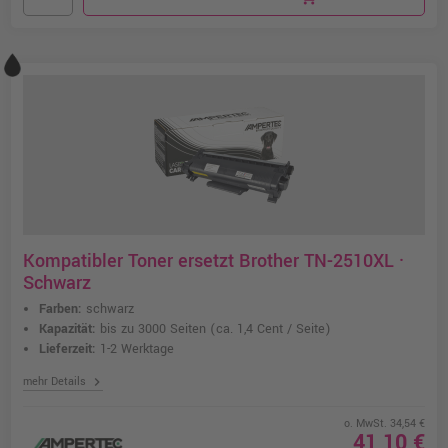
Kompatibler Toner ersetzt Brother TN-2510XL ·
Schwarz
Farben:
schwarz
Kapazität:
bis zu 3000 Seiten
(ca. 1,4 Cent / Seite)
Lieferzeit:
1-2 Werktage
chevron_right
mehr Details
o. MwSt. 34,54 €
41,10 €