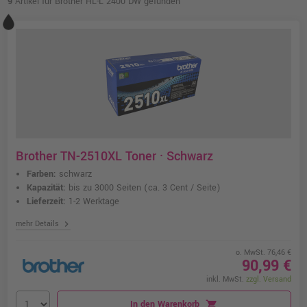
9
Artikel für Brother HL-L 2400 DW gefunden
Brother TN-2510XL Toner · Schwarz
Farben:
schwarz
Kapazität:
bis zu 3000 Seiten
(ca. 3 Cent / Seite)
Lieferzeit:
1-2 Werktage
chevron_right
mehr Details
o. MwSt. 76,46 €
90,99 €
inkl. MwSt.
zzgl. Versand
In den Warenkorb
shopping_cart