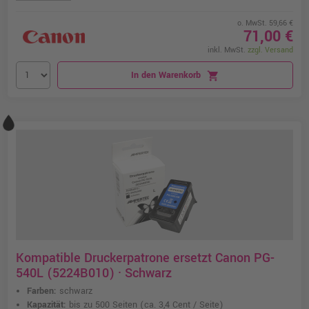
o. MwSt. 59,66 €
71,00 €
inkl. MwSt.
zzgl. Versand
In den Warenkorb
shopping_cart
Kompatible Druckerpatrone ersetzt Canon PG-
540L (5224B010) · Schwarz
Farben:
schwarz
Kapazität:
bis zu 500 Seiten
(ca. 3,4 Cent / Seite)