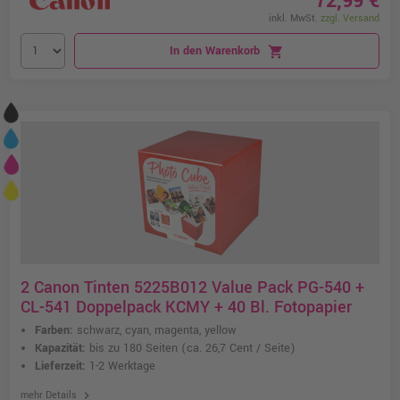
72,99 €
inkl. MwSt.
zzgl. Versand
In den Warenkorb
shopping_cart
2 Canon Tinten 5225B012 Value Pack PG-540 +
CL-541 Doppelpack KCMY + 40 Bl. Fotopapier
Farben:
schwarz, cyan, magenta, yellow
Kapazität:
bis zu 180 Seiten
(ca. 26,7 Cent / Seite)
Lieferzeit:
1-2 Werktage
chevron_right
mehr Details