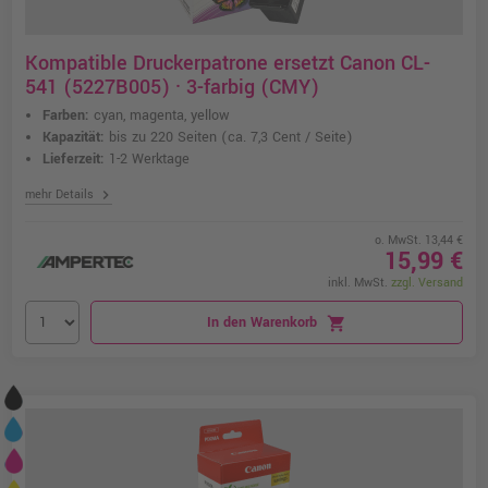
Kompatible Druckerpatrone ersetzt Canon CL-
541 (5227B005) · 3-farbig (CMY)
Farben:
cyan, magenta, yellow
Kapazität:
bis zu 220 Seiten
(ca. 7,3 Cent / Seite)
Lieferzeit:
1-2 Werktage
chevron_right
mehr Details
o. MwSt. 13,44 €
15,99 €
inkl. MwSt.
zzgl. Versand
In den Warenkorb
shopping_cart