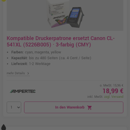
Kompatible Druckerpatrone ersetzt Canon CL-
541XL (5226B005) · 3-farbig (CMY)
Farben:
cyan, magenta, yellow
Kapazität:
bis zu 480 Seiten
(ca. 4 Cent / Seite)
Lieferzeit:
1-2 Werktage
chevron_right
mehr Details
o. MwSt. 15,96 €
18,99 €
inkl. MwSt.
zzgl. Versand
In den Warenkorb
shopping_cart