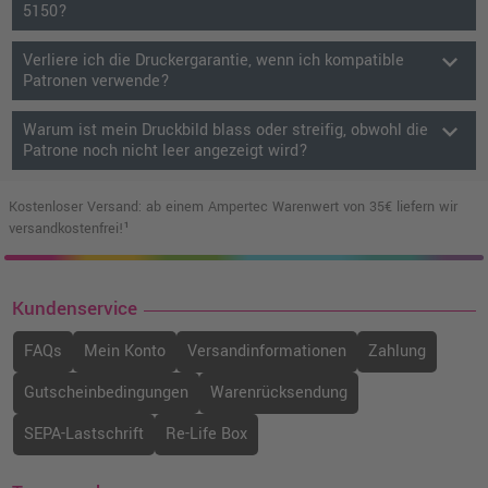
5150?
keyboard_arrow_down
Verliere ich die Druckergarantie, wenn ich kompatible
Patronen verwende?
keyboard_arrow_down
Warum ist mein Druckbild blass oder streifig, obwohl die
Patrone noch nicht leer angezeigt wird?
Kostenloser Versand: ab einem Ampertec Warenwert von 35€ liefern wir
versandkostenfrei!¹
Kundenservice
FAQs
Mein Konto
Versandinformationen
Zahlung
Gutscheinbedingungen
Warenrücksendung
SEPA-Lastschrift
Re-Life Box