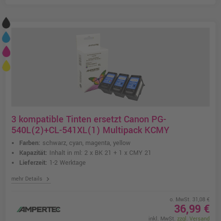
3 kompatible Tinten ersetzt Canon PG-
540L(2)+CL-541XL(1) Multipack KCMY
Farben:
schwarz, cyan, magenta, yellow
Kapazität:
Inhalt in ml: 2 x BK 21 + 1 x CMY 21
Lieferzeit:
1-2 Werktage
chevron_right
mehr Details
o. MwSt. 31,08 €
36,99 €
inkl. MwSt.
zzgl. Versand