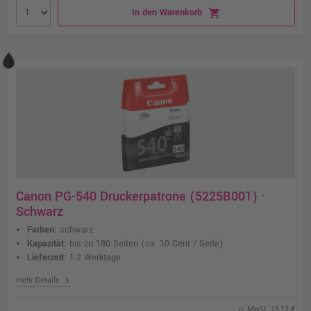
In den Warenkorb
shopping_cart
Canon PG-540 Druckerpatrone (5225B001) ·
Schwarz
Farben:
schwarz
Kapazität:
bis zu 180 Seiten
(ca. 10 Cent / Seite)
Lieferzeit:
1-2 Werktage
chevron_right
mehr Details
o. MwSt. 15,12 €