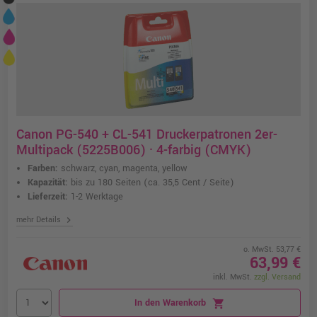
Canon PG-540 + CL-541 Druckerpatronen 2er-
Multipack (5225B006) · 4-farbig (CMYK)
Farben:
schwarz, cyan, magenta, yellow
Kapazität:
bis zu 180 Seiten
(ca. 35,5 Cent / Seite)
Lieferzeit:
1-2 Werktage
chevron_right
mehr Details
o. MwSt. 53,77 €
63,99 €
inkl. MwSt.
zzgl. Versand
In den Warenkorb
shopping_cart