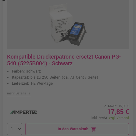
Kompatible Druckerpatrone ersetzt Canon PG-
540 (5225B004) · Schwarz
Farben:
schwarz
Kapazität:
bis zu 250 Seiten
(ca. 7,1 Cent / Seite)
Lieferzeit:
1-2 Werktage
chevron_right
mehr Details
o. MwSt. 15,00 €
17,85 €
inkl. MwSt.
zzgl. Versand
In den Warenkorb
shopping_cart