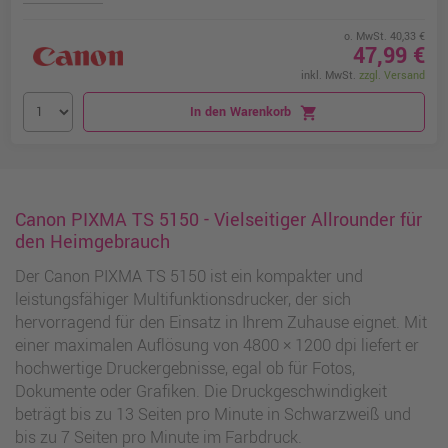
o. MwSt. 40,33 €
47,99 €
inkl. MwSt.
zzgl. Versand
In den Warenkorb
shopping_cart
Canon PIXMA TS 5150 - Vielseitiger Allrounder für
den Heimgebrauch
Der Canon PIXMA TS 5150 ist ein kompakter und
leistungsfähiger Multifunktionsdrucker, der sich
hervorragend für den Einsatz in Ihrem Zuhause eignet. Mit
einer maximalen Auflösung von 4800 × 1200 dpi liefert er
hochwertige Druckergebnisse, egal ob für Fotos,
Dokumente oder Grafiken. Die Druckgeschwindigkeit
beträgt bis zu 13 Seiten pro Minute in Schwarzweiß und
bis zu 7 Seiten pro Minute im Farbdruck.