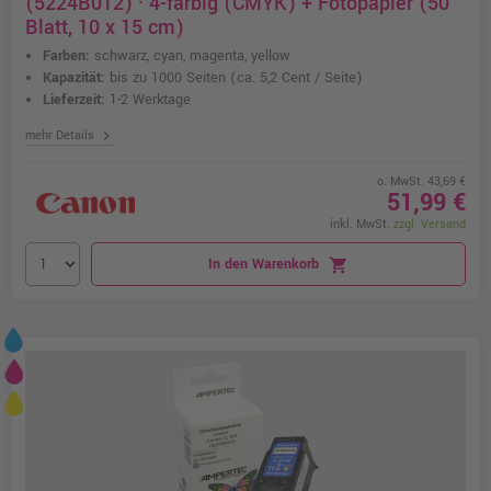
(5224B012) · 4-farbig (CMYK) + Fotopapier (50
Blatt, 10 x 15 cm)
Farben:
schwarz, cyan, magenta, yellow
Kapazität:
bis zu 1000 Seiten
(ca. 5,2 Cent / Seite)
Lieferzeit:
1-2 Werktage
chevron_right
mehr Details
o. MwSt. 43,69 €
51,99 €
inkl. MwSt.
zzgl. Versand
In den Warenkorb
shopping_cart