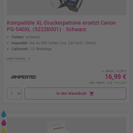
Kompatible XL-Druckerpatrone ersetzt Canon
PG-540XL (5222B001) · Schwarz
Farben:
schwarz
Kapazität:
bis zu 600 Seiten
(ca. 2,8 Cent / Seite)
Lieferzeit:
1-2 Werktage
chevron_right
mehr Details
o. MwSt. 14,28 €
16,99 €
inkl. MwSt.
zzgl. Versand
In den Warenkorb
shopping_cart