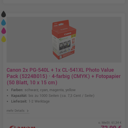
Canon 2x PG-540L + 1x CL-541XL Photo Value
Pack (5224B015) · 4-farbig (CMYK) + Fotopapier
(50 Blatt, 10 x 15 cm)
Farben:
schwarz, cyan, magenta, yellow
Kapazität:
bis zu 1000 Seiten
(ca. 7,3 Cent / Seite)
Lieferzeit:
1-2 Werktage
chevron_right
mehr Details
o. MwSt. 61,34 €