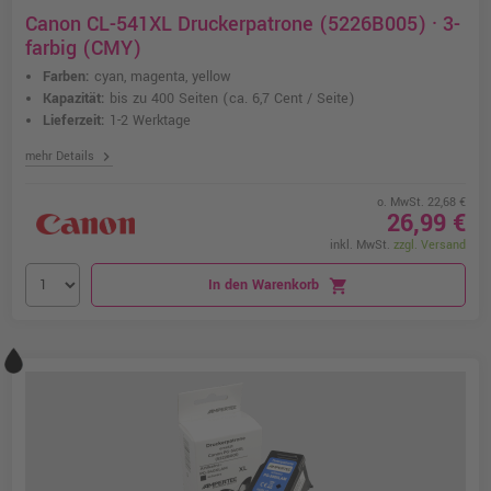
Canon CL-541XL Druckerpatrone (5226B005) · 3-
farbig (CMY)
Farben:
cyan, magenta, yellow
Kapazität:
bis zu 400 Seiten
(ca. 6,7 Cent / Seite)
Lieferzeit:
1-2 Werktage
chevron_right
mehr Details
o. MwSt. 22,68 €
26,99 €
inkl. MwSt.
zzgl. Versand
In den Warenkorb
shopping_cart