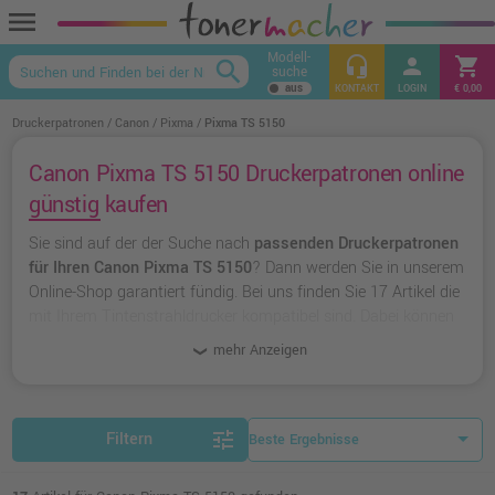
menu
Modell-
headset_mic
person
shopping_cart
search
suche
keyboard_arrow_up
KONTAKT
LOGIN
€ 0,00
Druckerpatronen
Canon
Pixma
Pixma TS 5150
Canon Pixma TS 5150 Druckerpatronen online
günstig kaufen
Sie sind auf der der Suche nach
passenden Druckerpatronen
für Ihren Canon Pixma TS 5150
? Dann werden Sie in unserem
Online-Shop garantiert fündig. Bei uns finden Sie 17 Artikel die
mit Ihrem Tintenstrahldrucker kompatibel sind. Dabei können
Sie aus
originalen Druckerpatronen von Canon
wählen oder
mehr Anzeigen
zu
unserer Hausmarke Ampertec
greifen.
tune
Filtern