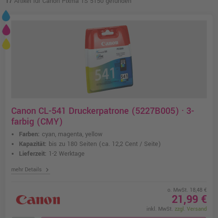
17
Artikel für Canon Pixma TS 5150 gefunden
Canon CL-541 Druckerpatrone (5227B005) · 3-
farbig (CMY)
Farben:
cyan, magenta, yellow
Kapazität:
bis zu 180 Seiten
(ca. 12,2 Cent / Seite)
Lieferzeit:
1-2 Werktage
chevron_right
mehr Details
o. MwSt. 18,48 €
21,99 €
inkl. MwSt.
zzgl. Versand