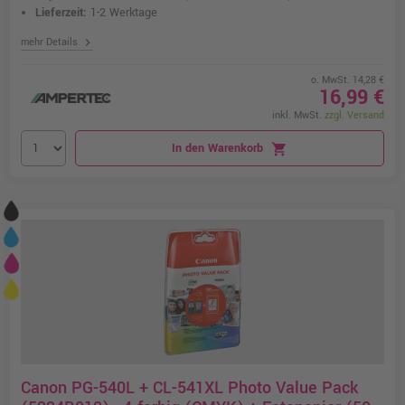
Lieferzeit:
1-2 Werktage
chevron_right
mehr Details
o. MwSt. 14,28 €
16,99 €
inkl. MwSt.
zzgl. Versand
In den Warenkorb
shopping_cart
Canon PG-540L + CL-541XL Photo Value Pack