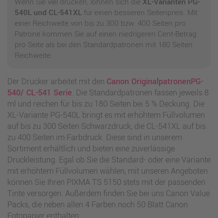
Wenn Sie viel drucken, lohnen sich die
XL-Varianten PG-
540L und CL-541XL
für einen besseren Seitenpreis. Mit
einer Reichweite von bis zu 300 bzw. 400 Seiten pro
Patrone kommen Sie auf einen niedrigeren Cent-Betrag
pro Seite als bei den Standardpatronen mit 180 Seiten
Reichweite.
Der Drucker arbeitet mit den
Canon OriginalpatronenPG-
540/ CL-541 Serie
. Die Standardpatronen fassen jeweils 8
ml und reichen für bis zu 180 Seiten bei 5 % Deckung. Die
XL-Variante PG-540L bringt es mit erhöhtem Füllvolumen
auf bis zu 300 Seiten Schwarzdruck, die CL-541XL auf bis
zu 400 Seiten im Farbdruck. Diese sind in unserem
Sortiment erhältlich und bieten eine zuverlässige
Druckleistung. Egal ob Sie die Standard- oder eine Variante
mit erhöhtem Füllvolumen wählen, mit unseren Angeboten
können Sie Ihren PIXMA TS 5150 stets mit der passenden
Tinte versorgen. Außerdem finden Sie bei uns Canon Value
Packs, die neben allen 4 Farben noch 50 Blatt Canon
Fotopapier enthalten.