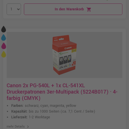
In den Warenkorb
shopping_cart
Canon 2x PG-540L + 1x CL-541XL
Druckerpatronen 3er-Multipack (5224B017) · 4-
farbig (CMYK)
Farben:
schwarz, cyan, magenta, yellow
Kapazität:
bis zu 1000 Seiten
(ca. 7,1 Cent / Seite)
Lieferzeit:
1-2 Werktage
chevron_right
mehr Details