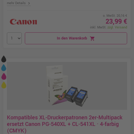
chevron_right
mehr Details
o. MwSt. 20,16 €
23,99 €
inkl. MwSt.
zzgl. Versand
In den Warenkorb
shopping_cart
Kompatibles XL-Druckerpatronen 2er-Multipack
ersetzt Canon PG-540XL + CL-541XL · 4-farbig
(CMYK)