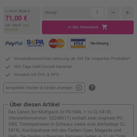
o. MwSt.
59,66 €
remove
add
Menge
71,00 €
inkl. MwSt.
zzgl.
shopping_cart
In den Warenkorb
Versand
Rechnung
Versandkostenfreie Lieferung ab 35€ für Ampertec Produkte*
365 Tage Geld-Zurück-Garantie
Versand mit DHL & DPD
help
arrow_circle_down
kompatible Drucker & Geräte anzeigen
Über diesen Artikel
Das Canon 3er-Multipack 2x PG-540L + 1x CL-541XL
(Herstellernummer: 5224B017) enthält zwei originale PG-
540L Tintenpatronen in Schwarz sowie eine dreifarbige CL-
541XL Kombipatrone mit den Farben Cyan, Magenta und
Gelb. Die beiden schwarzen Patronen bieten je 11 ml Tinte