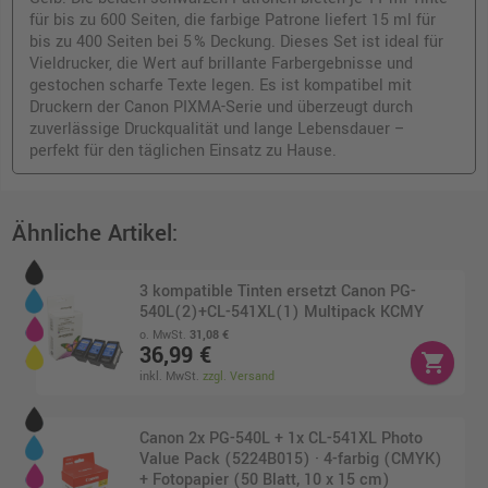
für bis zu 600 Seiten, die farbige Patrone liefert 15 ml für
bis zu 400 Seiten bei 5 % Deckung. Dieses Set ist ideal für
Vieldrucker, die Wert auf brillante Farbergebnisse und
gestochen scharfe Texte legen. Es ist kompatibel mit
Druckern der Canon PIXMA-Serie und überzeugt durch
zuverlässige Druckqualität und lange Lebensdauer –
perfekt für den täglichen Einsatz zu Hause.
Ähnliche Artikel:
3 kompatible Tinten ersetzt Canon PG-
540L(2)+CL-541XL(1) Multipack KCMY
o. MwSt.
31,08 €
36,99 €
shopping_cart
inkl. MwSt.
zzgl. Versand
Canon 2x PG-540L + 1x CL-541XL Photo
Value Pack (5224B015) · 4-farbig (CMYK)
+ Fotopapier (50 Blatt, 10 x 15 cm)