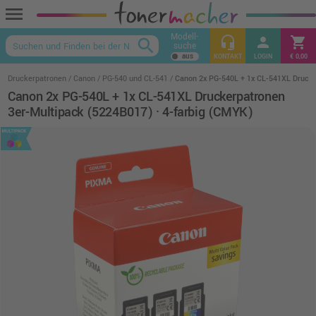
menu
Modell-
headset_mic
person
shopping_cart
search
suche
keyboard_arrow_up
KONTAKT
LOGIN
€ 0,00
Druckerpatronen
Canon
PG-540 und CL-541
Canon 2x PG-540L + 1x CL-541XL Drucke
Canon 2x PG-540L + 1x CL-541XL Druckerpatronen
3er-Multipack (5224B017) · 4-farbig (CMYK)