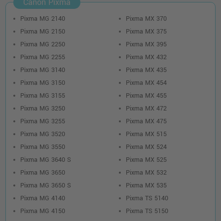
Canon Pixma
43,99 €
shopping_cart
inkl. MwSt.
zzgl. Versand
Pixma MG 2140
Pixma MX 370
Pixma MG 2150
Pixma MX 375
Canon PG-540L + CL-541XL Photo Value
Pixma MG 2250
Pixma MX 395
Pack (5224B012) · 4-farbig (CMYK) +
Pixma MG 2255
Pixma MX 432
Fotopapier (50 Blatt, 10 x 15 cm)
Pixma MG 3140
Pixma MX 435
o. MwSt.
42,85 €
50,99 €
shopping_cart
Pixma MG 3150
Pixma MX 454
inkl. MwSt.
zzgl. Versand
Pixma MG 3155
Pixma MX 455
Pixma MG 3250
Pixma MX 472
Canon PG-540 + CL-541 Druckerpatronen
Pixma MG 3255
Pixma MX 475
2er-Multipack (5225B006) · 4-farbig
Pixma MG 3520
Pixma MX 515
(CMYK)
Pixma MG 3550
Pixma MX 524
o. MwSt.
53,77 €
63,99 €
shopping_cart
Pixma MG 3640 S
Pixma MX 525
inkl. MwSt.
zzgl. Versand
Pixma MG 3650
Pixma MX 532
Pixma MG 3650 S
Pixma MX 535
2 Canon Tinten 5225B012 Value Pack PG-
Pixma MG 4140
Pixma TS 5140
540 + CL-541 Doppelpack KCMY + 40 Bl.
Pixma MG 4150
Pixma TS 5150
Fotopapier