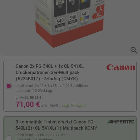
zoom_in
Canon 2x PG-540L + 1x CL-541XL
Druckerpatronen 3er-Multipack
(5224B017) · 4-farbig (CMYK)
Inhalt in ml: 2 x 11 + 1 x 15
ca. 1,92 € / Milliliter
Lieferzeit: 1-2 Werktage
o. MwSt.
59,66 €
71,00 €
inkl. MwSt.
zzgl. Versand
3 kompatible Tinten ersetzt Canon PG-
540L(2)+CL-541XL(1) Multipack KCMY
Inhalt in ml: 2 x BK 21 + 1 x CMY 21