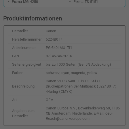
o. MwSt.
40,33 €
Pixma MG 4250
Pixma TS 5151
47,99 €
shopping_cart
inkl. MwSt.
zzgl. Versand
Produktinformationen
Hersteller
Canon
Herstellernummer
5224B017
Artikelnummer
PG-540LMULTI1
EAN
8714574679716
Seitenergiebigkeit
bis zu 1000 Seiten (Bei 5% Abdeckung)
Farben
schwarz, cyan, magenta, yellow
Canon 2x PG-540L + 1x CL-541XL
Beschreibung
Druckerpatronen 3er-Multipack (5224B017) ·
4-farbig (CMYK)
Art
OEM
Canon Europa N.V., Bovenkerkerweg 59, 1185
Angaben zum
XB Amsterdam, Niederlande, E-Mail: ceu-
Hersteller
Reach@canon-europe.com