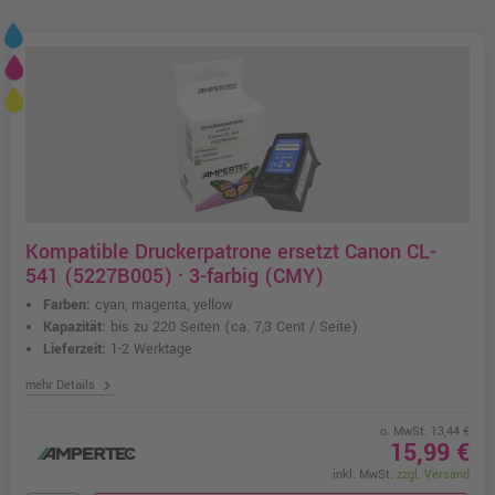
Kompatible Druckerpatrone ersetzt Canon CL-
541 (5227B005) · 3-farbig (CMY)
Farben:
cyan, magenta, yellow
Kapazität:
bis zu 220 Seiten
(ca. 7,3 Cent / Seite)
Lieferzeit:
1-2 Werktage
chevron_right
mehr Details
o. MwSt. 13,44 €
15,99 €
inkl. MwSt.
zzgl. Versand