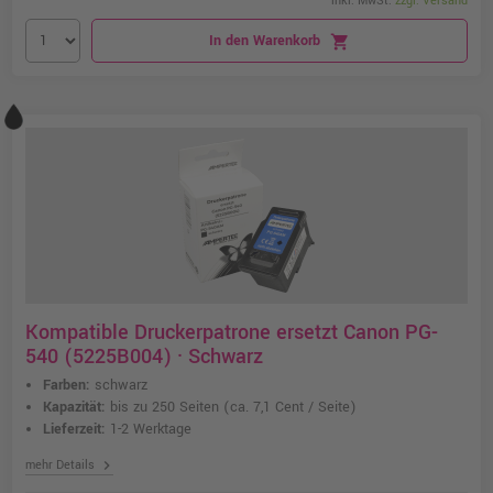
inkl. MwSt.
zzgl. Versand
In den Warenkorb
shopping_cart
Kompatible Druckerpatrone ersetzt Canon PG-
540 (5225B004) · Schwarz
Farben:
schwarz
Kapazität:
bis zu 250 Seiten
(ca. 7,1 Cent / Seite)
Lieferzeit:
1-2 Werktage
chevron_right
mehr Details