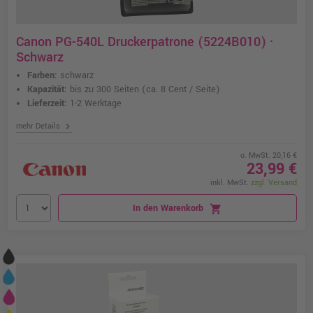
Canon PG-540L Druckerpatrone (5224B010) ·
Schwarz
Farben:
schwarz
Kapazität:
bis zu 300 Seiten
(ca. 8 Cent / Seite)
Lieferzeit:
1-2 Werktage
chevron_right
mehr Details
o. MwSt. 20,16 €
23,99 €
inkl. MwSt.
zzgl. Versand
In den Warenkorb
shopping_cart