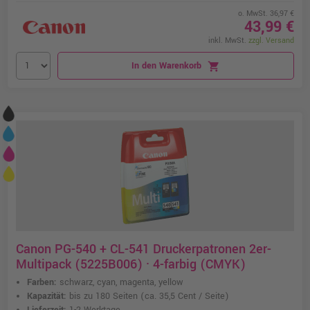
o. MwSt. 36,97 €
43,99 €
inkl. MwSt.
zzgl. Versand
In den Warenkorb
shopping_cart
Canon PG-540 + CL-541 Druckerpatronen 2er-
Multipack (5225B006) · 4-farbig (CMYK)
Farben:
schwarz, cyan, magenta, yellow
Kapazität:
bis zu 180 Seiten
(ca. 35,5 Cent / Seite)