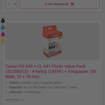
In den Warenkorb
shopping_cart
Canon PG-540 + CL-541 Photo Value Pack
(5225B013) · 4-farbig (CMYK) + Fotopapier (50
Blatt, 10 x 15 cm)
Farben:
schwarz, cyan, magenta, yellow
Kapazität:
bis zu 180 Seiten
(ca. 24,4 Cent / Seite)
Lieferzeit:
1-2 Werktage
chevron_right
mehr Details