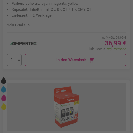
Farben:
schwarz, cyan, magenta, yellow
Kapazität:
Inhalt in ml: 2 x BK 21 + 1 x CMY 21
Lieferzeit:
1-2 Werktage
chevron_right
mehr Details
o. MwSt. 31,08 €
36,99 €
inkl. MwSt.
zzgl. Versand
In den Warenkorb
shopping_cart