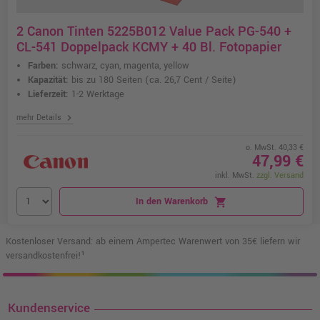
2 Canon Tinten 5225B012 Value Pack PG-540 +
CL-541 Doppelpack KCMY + 40 Bl. Fotopapier
Farben:
schwarz, cyan, magenta, yellow
Kapazität:
bis zu 180 Seiten
(ca. 26,7 Cent / Seite)
Lieferzeit:
1-2 Werktage
chevron_right
mehr Details
o. MwSt. 40,33 €
47,99 €
inkl. MwSt.
zzgl. Versand
In den Warenkorb
shopping_cart
Kostenloser Versand: ab einem Ampertec Warenwert von 35€ liefern wir
versandkostenfrei!¹
Kundenservice