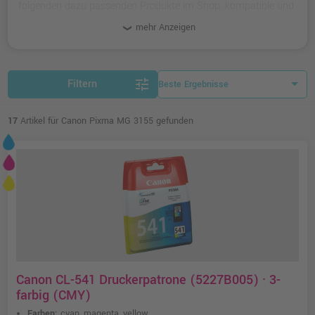
folgenden dazu passenden Produkte im Shop: kompatible und
originale Druckköpfe.
mehr Anzeigen
tune
Filtern
17
Artikel für Canon Pixma MG 3155 gefunden
Canon CL-541 Druckerpatrone (5227B005) · 3-
farbig (CMY)
Farben:
cyan, magenta, yellow