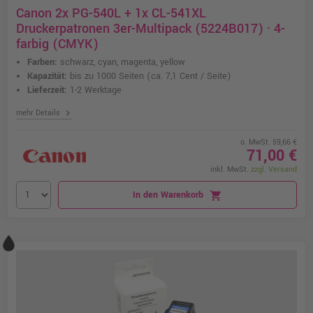
Canon 2x PG-540L + 1x CL-541XL
Druckerpatronen 3er-Multipack (5224B017) · 4-
farbig (CMYK)
Farben:
schwarz, cyan, magenta, yellow
Kapazität:
bis zu 1000 Seiten
(ca. 7,1 Cent / Seite)
Lieferzeit:
1-2 Werktage
chevron_right
mehr Details
o. MwSt. 59,66 €
71,00 €
inkl. MwSt.
zzgl. Versand
In den Warenkorb
shopping_cart