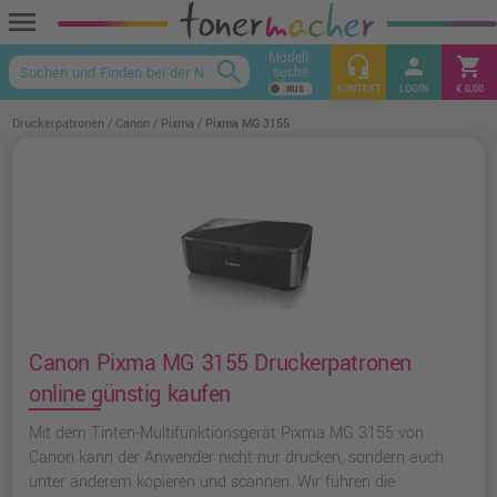
menu
Modell-
headset_mic
person
shopping_cart
search
suche
keyboard_arrow_up
KONTAKT
LOGIN
€ 0,00
Druckerpatronen
Canon
Pixma
Pixma MG 3155
Canon Pixma MG 3155 Druckerpatronen
online günstig kaufen
Mit dem Tinten-Multifunktionsgerät Pixma MG 3155 von
Canon kann der Anwender nicht nur drucken, sondern auch
unter anderem kopieren und scannen. Wir führen die