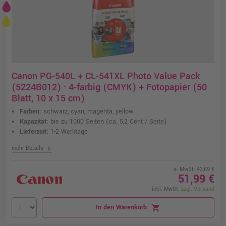
Canon PG-540L + CL-541XL Photo Value Pack
(5224B012) · 4-farbig (CMYK) + Fotopapier (50
Blatt, 10 x 15 cm)
Farben:
schwarz, cyan, magenta, yellow
Kapazität:
bis zu 1000 Seiten
(ca. 5,2 Cent / Seite)
Lieferzeit:
1-2 Werktage
chevron_right
mehr Details
o. MwSt. 43,69 €
51,99 €
inkl. MwSt.
zzgl. Versand
In den Warenkorb
shopping_cart