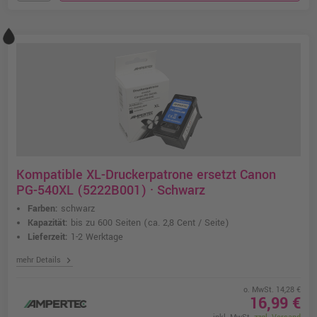
Kompatible XL-Druckerpatrone ersetzt Canon
PG-540XL (5222B001) · Schwarz
Farben:
schwarz
Kapazität:
bis zu 600 Seiten
(ca. 2,8 Cent / Seite)
Lieferzeit:
1-2 Werktage
chevron_right
mehr Details
o. MwSt. 14,28 €
16,99 €