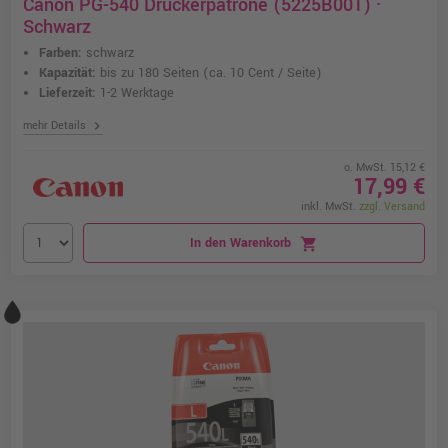
Canon PG-540 Druckerpatrone (5225B001) ·
Schwarz
Farben:
schwarz
Kapazität:
bis zu 180 Seiten
(ca. 10 Cent / Seite)
Lieferzeit:
1-2 Werktage
chevron_right
mehr Details
o. MwSt. 15,12 €
17,99 €
inkl. MwSt.
zzgl. Versand
In den Warenkorb
shopping_cart