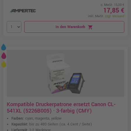
o. MwSt. 15,00 €
17,85 €
inkl. MwSt.
zzgl. Versand
In den Warenkorb
shopping_cart
Kompatible Druckerpatrone ersetzt Canon CL-
541XL (5226B005) · 3-farbig (CMY)
Farben:
cyan, magenta, yellow
Kapazität:
bis zu 480 Seiten
(ca. 4 Cent / Seite)
Lieferzeit:
1-2 Werktage