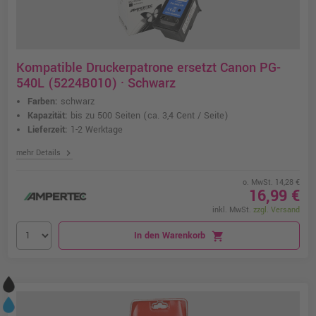
Kompatible Druckerpatrone ersetzt Canon PG-
540L (5224B010) · Schwarz
Farben:
schwarz
Kapazität:
bis zu 500 Seiten
(ca. 3,4 Cent / Seite)
Lieferzeit:
1-2 Werktage
chevron_right
mehr Details
o. MwSt. 14,28 €
16,99 €
inkl. MwSt.
zzgl. Versand
In den Warenkorb
shopping_cart