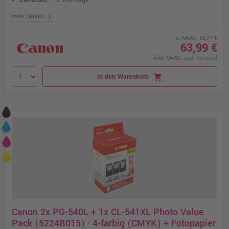
Lieferzeit:
1-2 Werktage
chevron_right
mehr Details
o. MwSt. 53,77 €
63,99 €
inkl. MwSt.
zzgl. Versand
In den Warenkorb
shopping_cart
Canon 2x PG-540L + 1x CL-541XL Photo Value
Pack (5224B015) · 4-farbig (CMYK) + Fotopapier