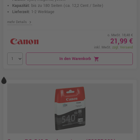
Kapazität:
bis zu 180 Seiten
(ca. 12,2 Cent / Seite)
Lieferzeit:
1-2 Werktage
chevron_right
mehr Details
o. MwSt. 18,48 €
21,99 €
inkl. MwSt.
zzgl. Versand
In den Warenkorb
shopping_cart