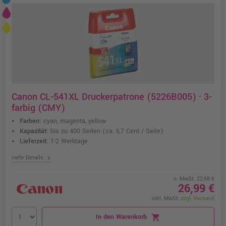
Canon CL-541XL Druckerpatrone (5226B005) · 3-
farbig (CMY)
Farben:
cyan, magenta, yellow
Kapazität:
bis zu 400 Seiten
(ca. 6,7 Cent / Seite)
Lieferzeit:
1-2 Werktage
chevron_right
mehr Details
o. MwSt. 22,68 €
26,99 €
inkl. MwSt.
zzgl. Versand
In den Warenkorb
shopping_cart