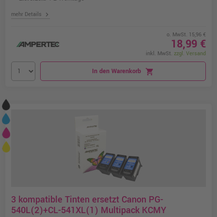
chevron_right
mehr Details
o. MwSt. 15,96 €
18,99 €
inkl. MwSt.
zzgl. Versand
In den Warenkorb
shopping_cart
3 kompatible Tinten ersetzt Canon PG-
540L(2)+CL-541XL(1) Multipack KCMY