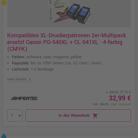
Kompatibles XL-Druckerpatronen 2er-Multipack
ersetzt Canon PG-540XL + CL-541XL · 4-farbig
(CMYK)
Farben:
schwarz, cyan, magenta, yellow
Kapazität:
bis zu 1050 Seiten
(ca. 3,1 Cent / Seite)
Lieferzeit:
1-2 Werktage
chevron_right
mehr Details
o. MwSt. 27,72 €
32,99 €
inkl. MwSt.
zzgl. Versand
In den Warenkorb
shopping_cart