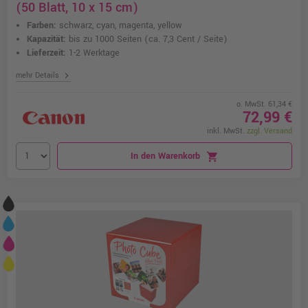
(50 Blatt, 10 x 15 cm)
Farben:
schwarz, cyan, magenta, yellow
Kapazität:
bis zu 1000 Seiten
(ca. 7,3 Cent / Seite)
Lieferzeit:
1-2 Werktage
chevron_right
mehr Details
o. MwSt. 61,34 €
72,99 €
inkl. MwSt.
zzgl. Versand
In den Warenkorb
shopping_cart