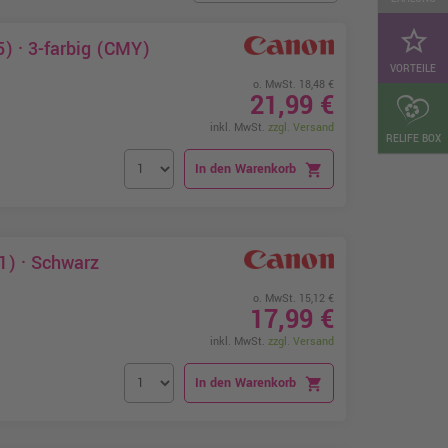
star_border
) · 3-farbig (CMY)
VORTEILE
o. MwSt. 18,48 €
21,99 €
inkl. MwSt.
zzgl. Versand
RELIFE BOX
In den Warenkorb
shopping_cart
1) · Schwarz
o. MwSt. 15,12 €
17,99 €
inkl. MwSt.
zzgl. Versand
In den Warenkorb
shopping_cart