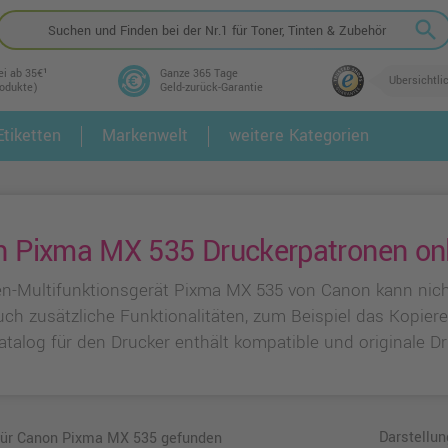
search
ei ab 35€¹
Ganze 365 Tage
Übersichtli
rodukte)
Geld-zurück-Garantie
tiketten
Markenwelt
weitere Kategorien
2.
3.
 Pixma MX 535 Druckerpatronen onl
en-Multifunktionsgerät Pixma MX 535 von Canon kann nich
uch zusätzliche Funktionalitäten, zum Beispiel das Kopie
atalog für den Drucker enthält kompatible und originale D
Darstellun
 für Canon Pixma MX 535 gefunden