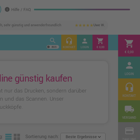
info
Hilfe / FAQ
ch, sehr günstig und anwenderfreundlich
Uwe W.
star
star
star
star
star
search
headset_mic
person
shopping_cart
shopping_cart
KONTAKT
LOGIN
€ 0,00
€ 0,00
person
LOGIN
ine günstig kaufen
headset_mic
t nur das Drucken, sondern darüber
KONTAKT
ren und das Scannen. Unser
ruckköpfe.
local_shipping
VERSAND
credit_card
g:
Sortierung nach:
ZAHLUNG