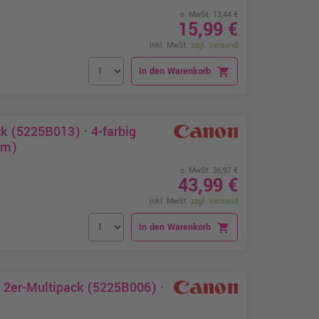
o. MwSt. 13,44 €
15,99 €
inkl. MwSt.
zzgl. Versand
In den Warenkorb
shopping_cart
 (5225B013) · 4-farbig
cm)
o. MwSt. 36,97 €
43,99 €
inkl. MwSt.
zzgl. Versand
In den Warenkorb
shopping_cart
 2er-Multipack (5225B006) ·