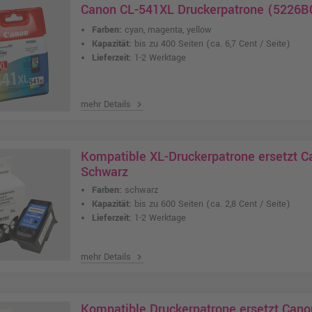
Canon CL-541XL Druckerpatrone (5226B0
Farben:
cyan, magenta, yellow
Kapazität:
bis zu 400 Seiten
(ca. 6,7 Cent / Seite)
Lieferzeit:
1-2 Werktage
mehr Details
chevron_right
Kompatible XL-Druckerpatrone ersetzt 
Schwarz
Farben:
schwarz
Kapazität:
bis zu 600 Seiten
(ca. 2,8 Cent / Seite)
Lieferzeit:
1-2 Werktage
mehr Details
chevron_right
Kompatible Druckerpatrone ersetzt Cano