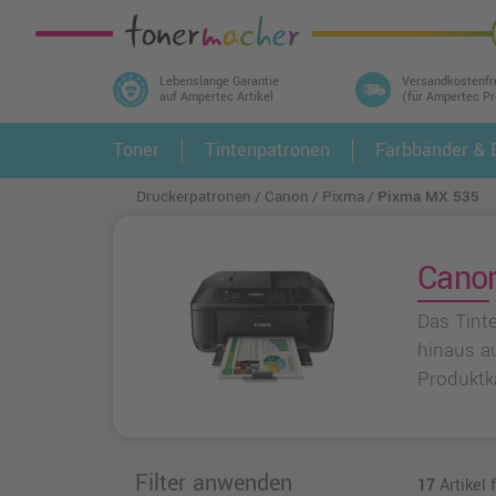
Lebenslange Garantie
Versandkostenfr
auf Ampertec Artikel
(für Ampertec P
In 3 einfachen Schritten ihr Druckermodell
Toner
Tintenpatronen
Farbbänder & E
1.
und alle dazu passenden Artikel finden ➤
Druckerpatronen
Canon
Pixma
Pixma MX 535
Canon
Das Tint
hinaus a
Produktk
Filter anwenden
17
Artikel