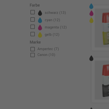
Farbe
check_box_outline_blank
schwarz
(13)
check_box_outline_blank
cyan
(12)
check_box_outline_blank
magenta
(12)
check_box_outline_blank
gelb
(12)
Marke
check_box_outline_blank
Ampertec
(7)
check_box_outline_blank
Canon
(10)