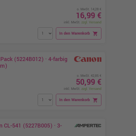
o. MwSt. 14,28 €
16,99 €
inkl. MwSt.
zzgl. Versand
In den Warenkorb
shopping_cart
Pack (5224B012) · 4-farbig
cm)
o. MwSt. 42,85 €
50,99 €
inkl. MwSt.
zzgl. Versand
In den Warenkorb
shopping_cart
n CL-541 (5227B005) · 3-