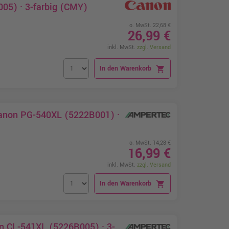
05) · 3-farbig (CMY)
o. MwSt. 22,68 €
26,99 €
inkl. MwSt.
zzgl. Versand
In den Warenkorb
shopping_cart
Canon PG-540XL (5222B001) ·
o. MwSt. 14,28 €
16,99 €
inkl. MwSt.
zzgl. Versand
In den Warenkorb
shopping_cart
n CL-541XL (5226B005) · 3-