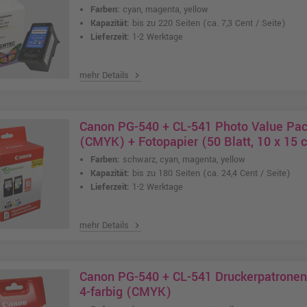
Farben:
cyan, magenta, yellow
Kapazität:
bis zu 220 Seiten
(ca. 7,3 Cent / Seite)
Lieferzeit:
1-2 Werktage
mehr Details
chevron_right
Canon PG-540 + CL-541 Photo Value Pack
(CMYK) + Fotopapier (50 Blatt, 10 x 15 
Farben:
schwarz, cyan, magenta, yellow
Kapazität:
bis zu 180 Seiten
(ca. 24,4 Cent / Seite)
Lieferzeit:
1-2 Werktage
mehr Details
chevron_right
Canon PG-540 + CL-541 Druckerpatronen
4-farbig (CMYK)