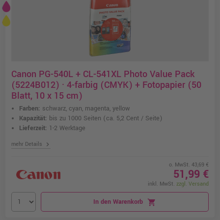
Canon PG-540L + CL-541XL Photo Value Pack
(5224B012) · 4-farbig (CMYK) + Fotopapier (50
Blatt, 10 x 15 cm)
Farben:
schwarz, cyan, magenta, yellow
Kapazität:
bis zu 1000 Seiten
(ca. 5,2 Cent / Seite)
Lieferzeit:
1-2 Werktage
chevron_right
mehr Details
o. MwSt. 43,69 €
51,99 €
inkl. MwSt.
zzgl. Versand
In den Warenkorb
shopping_cart