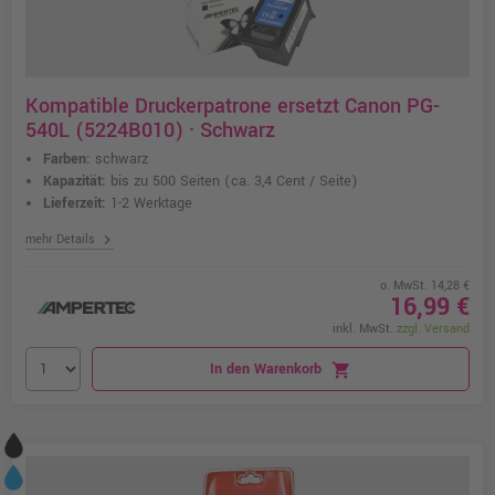
Kompatible Druckerpatrone ersetzt Canon PG-
540L (5224B010) · Schwarz
Farben:
schwarz
Kapazität:
bis zu 500 Seiten
(ca. 3,4 Cent / Seite)
Lieferzeit:
1-2 Werktage
chevron_right
mehr Details
o. MwSt. 14,28 €
16,99 €
inkl. MwSt.
zzgl. Versand
In den Warenkorb
shopping_cart