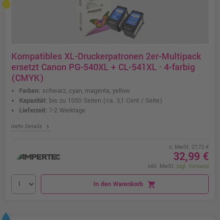
Kompatibles XL-Druckerpatronen 2er-Multipack
ersetzt Canon PG-540XL + CL-541XL · 4-farbig
(CMYK)
Farben:
schwarz, cyan, magenta, yellow
Kapazität:
bis zu 1050 Seiten
(ca. 3,1 Cent / Seite)
Lieferzeit:
1-2 Werktage
chevron_right
mehr Details
o. MwSt. 27,72 €
32,99 €
inkl. MwSt.
zzgl. Versand
In den Warenkorb
shopping_cart