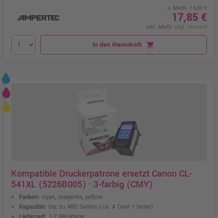
o. MwSt. 15,00 €
17,85 €
inkl. MwSt.
zzgl. Versand
In den Warenkorb
shopping_cart
Kompatible Druckerpatrone ersetzt Canon CL-
541XL (5226B005) · 3-farbig (CMY)
Farben:
cyan, magenta, yellow
Kapazität:
bis zu 480 Seiten
(ca. 4 Cent / Seite)
Lieferzeit:
1-2 Werktage