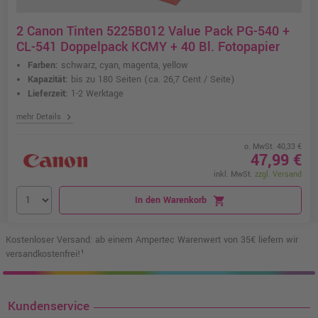
2 Canon Tinten 5225B012 Value Pack PG-540 +
CL-541 Doppelpack KCMY + 40 Bl. Fotopapier
Farben:
schwarz, cyan, magenta, yellow
Kapazität:
bis zu 180 Seiten
(ca. 26,7 Cent / Seite)
Lieferzeit:
1-2 Werktage
chevron_right
mehr Details
o. MwSt. 40,33 €
47,99 €
inkl. MwSt.
zzgl. Versand
In den Warenkorb
shopping_cart
Kostenloser Versand: ab einem Ampertec Warenwert von 35€ liefern wir
versandkostenfrei!¹
Kundenservice