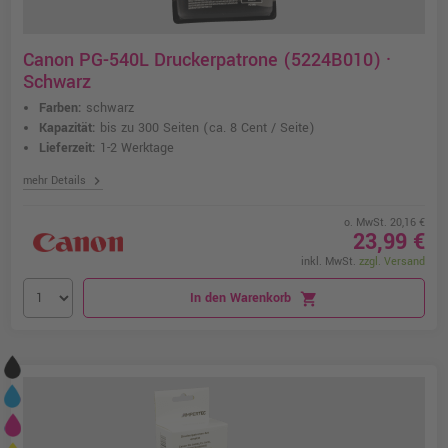
Canon PG-540L Druckerpatrone (5224B010) ·
Schwarz
Farben:
schwarz
Kapazität:
bis zu 300 Seiten
(ca. 8 Cent / Seite)
Lieferzeit:
1-2 Werktage
chevron_right
mehr Details
o. MwSt. 20,16 €
23,99 €
inkl. MwSt.
zzgl. Versand
In den Warenkorb
shopping_cart