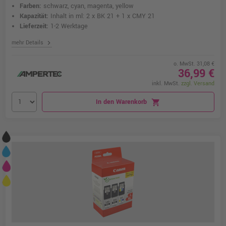
Farben:
schwarz, cyan, magenta, yellow
Kapazität:
Inhalt in ml: 2 x BK 21 + 1 x CMY 21
Lieferzeit:
1-2 Werktage
chevron_right
mehr Details
o. MwSt. 31,08 €
36,99 €
inkl. MwSt.
zzgl. Versand
In den Warenkorb
shopping_cart