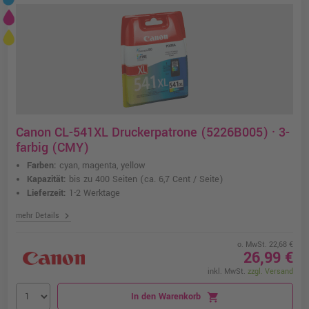
Canon CL-541XL Druckerpatrone (5226B005) · 3-
farbig (CMY)
Farben:
cyan, magenta, yellow
Kapazität:
bis zu 400 Seiten
(ca. 6,7 Cent / Seite)
Lieferzeit:
1-2 Werktage
chevron_right
mehr Details
o. MwSt. 22,68 €
26,99 €
inkl. MwSt.
zzgl. Versand
In den Warenkorb
shopping_cart