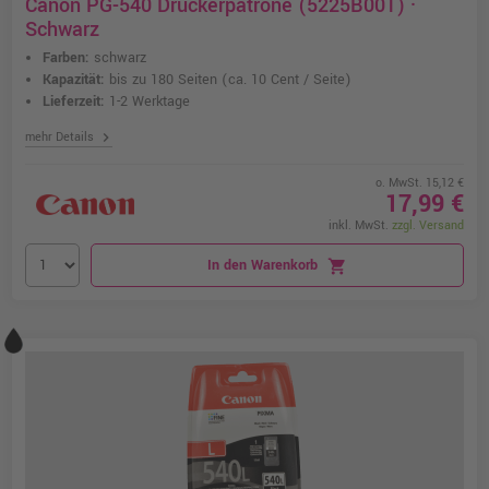
Canon PG-540 Druckerpatrone (5225B001) ·
Schwarz
Farben:
schwarz
Kapazität:
bis zu 180 Seiten
(ca. 10 Cent / Seite)
Lieferzeit:
1-2 Werktage
chevron_right
mehr Details
o. MwSt. 15,12 €
17,99 €
inkl. MwSt.
zzgl. Versand
In den Warenkorb
shopping_cart