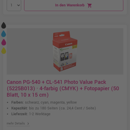
In den Warenkorb
shopping_cart
Canon PG-540 + CL-541 Photo Value Pack
(5225B013) · 4-farbig (CMYK) + Fotopapier (50
Blatt, 10 x 15 cm)
Farben:
schwarz, cyan, magenta, yellow
Kapazität:
bis zu 180 Seiten
(ca. 24,4 Cent / Seite)
Lieferzeit:
1-2 Werktage
chevron_right
mehr Details