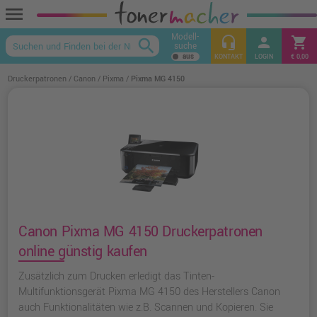
menu
Modell-
headset_mic
person
shopping_cart
search
suche
keyboard_arrow_up
KONTAKT
LOGIN
€ 0,00
Druckerpatronen
Canon
Pixma
Pixma MG 4150
Canon Pixma MG 4150 Druckerpatronen
online günstig kaufen
Zusätzlich zum Drucken erledigt das Tinten-
Multifunktionsgerät Pixma MG 4150 des Herstellers Canon
auch Funktionalitäten wie z.B. Scannen und Kopieren. Sie