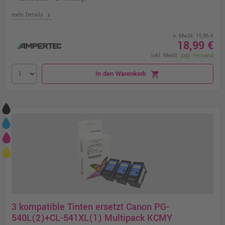
chevron_right
mehr Details
o. MwSt. 15,96 €
18,99 €
inkl. MwSt.
zzgl. Versand
In den Warenkorb
shopping_cart
3 kompatible Tinten ersetzt Canon PG-
540L(2)+CL-541XL(1) Multipack KCMY