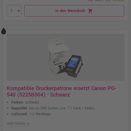
inkl. MwSt.
zzgl. Versand
In den Warenkorb
shopping_cart
Kompatible Druckerpatrone ersetzt Canon PG-
540 (5225B004) · Schwarz
Farben:
schwarz
Kapazität:
bis zu 250 Seiten
(ca. 7,1 Cent / Seite)
Lieferzeit:
1-2 Werktage
chevron_right
mehr Details