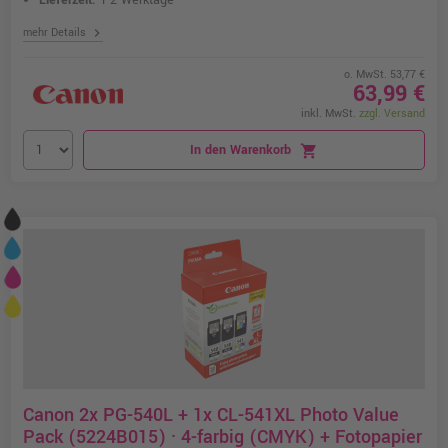
Lieferzeit:
1-2 Werktage
chevron_right
mehr Details
o. MwSt. 53,77 €
63,99 €
inkl. MwSt.
zzgl. Versand
In den Warenkorb
shopping_cart
Canon 2x PG-540L + 1x CL-541XL Photo Value
Pack (5224B015) · 4-farbig (CMYK) + Fotopapier