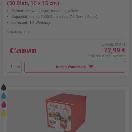
(50 Blatt, 10 x 15 cm)
Farben:
schwarz, cyan, magenta, yellow
Kapazität:
bis zu 1000 Seiten
(ca. 7,3 Cent / Seite)
Lieferzeit:
1-2 Werktage
chevron_right
mehr Details
o. MwSt. 61,34 €
72,99 €
inkl. MwSt.
zzgl. Versand
In den Warenkorb
shopping_cart