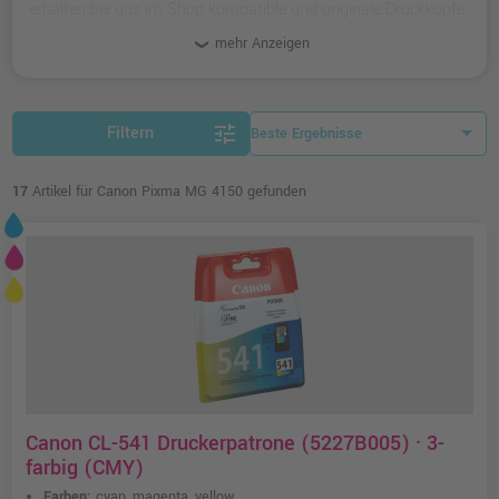
erhalten bei uns im Shop kompatible und originale Druckköpfe
für den Multifunktions-Drucker.
mehr Anzeigen
tune
Filtern
17
Artikel für Canon Pixma MG 4150 gefunden
Canon CL-541 Druckerpatrone (5227B005) · 3-
farbig (CMY)
Farben:
cyan, magenta, yellow