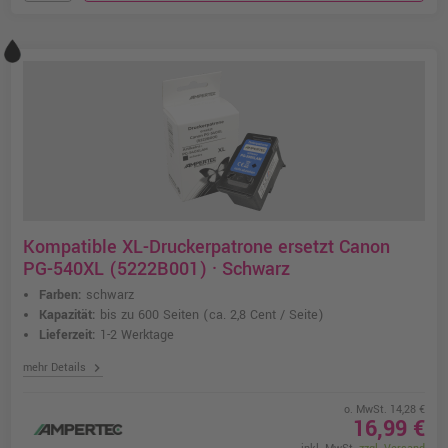
Kompatible XL-Druckerpatrone ersetzt Canon
PG-540XL (5222B001) · Schwarz
Farben:
schwarz
Kapazität:
bis zu 600 Seiten
(ca. 2,8 Cent / Seite)
Lieferzeit:
1-2 Werktage
chevron_right
mehr Details
o. MwSt. 14,28 €
16,99 €