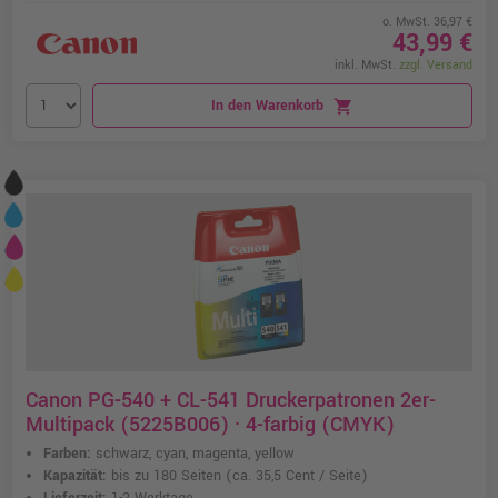
o. MwSt. 36,97 €
43,99 €
inkl. MwSt.
zzgl. Versand
In den Warenkorb
shopping_cart
Canon PG-540 + CL-541 Druckerpatronen 2er-
Multipack (5225B006) · 4-farbig (CMYK)
Farben:
schwarz, cyan, magenta, yellow
Kapazität:
bis zu 180 Seiten
(ca. 35,5 Cent / Seite)