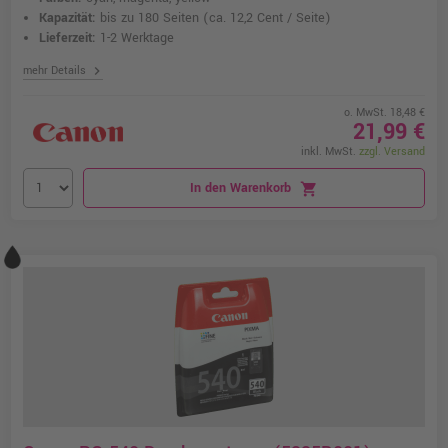
Kapazität:
bis zu 180 Seiten
(ca. 12,2 Cent / Seite)
Lieferzeit:
1-2 Werktage
chevron_right
mehr Details
o. MwSt. 18,48 €
21,99 €
inkl. MwSt.
zzgl. Versand
In den Warenkorb
shopping_cart