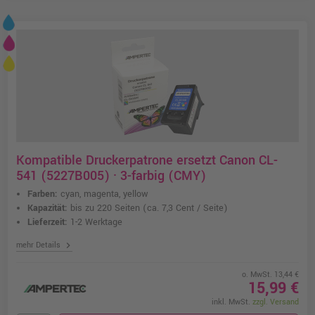
Kompatible Druckerpatrone ersetzt Canon CL-
541 (5227B005) · 3-farbig (CMY)
Farben:
cyan, magenta, yellow
Kapazität:
bis zu 220 Seiten
(ca. 7,3 Cent / Seite)
Lieferzeit:
1-2 Werktage
chevron_right
mehr Details
o. MwSt. 13,44 €
15,99 €
inkl. MwSt.
zzgl. Versand