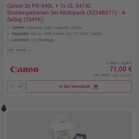
Canon 2x PG-540L + 1x CL-541XL
Druckerpatronen 3er-Multipack (5224B017) · 4-
farbig (CMYK)
Farben:
schwarz, cyan, magenta, yellow
Kapazität:
bis zu 1000 Seiten
(ca. 7,1 Cent / Seite)
Lieferzeit:
1-2 Werktage
chevron_right
mehr Details
o. MwSt. 59,66 €
71,00 €
inkl. MwSt.
zzgl. Versand
In den Warenkorb
shopping_cart