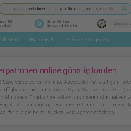
search
ei ab 35€¹
Ganze 365 Tage
Übersichtli
rodukte)
Geld-zurück-Garantie
tiketten
Markenwelt
weitere Kategorien
2.
3.
rpatronen online günstig kaufen
2 Serie versprechen brillante Ausdrucke mit kräftigen Far
n verfügbaren Farben (Schwarz, Cyan, Magenta und Gelb) 
hen Multipack. Sparfüchse sollten zu unseren Alternativen
eitig Kosten zu sparen, denn unsere Tintenpatronen von A
ahl für alle die beim Drucken Geld sparen möchten.