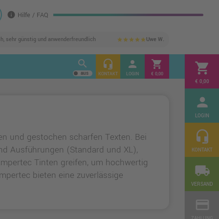
info
Hilfe / FAQ
ch, sehr günstig und anwenderfreundlich
Uwe W.
star
star
star
star
star
search
headset_mic
person
shopping_cart
shopping_cart
KONTAKT
LOGIN
€ 0,00
€ 0,00
person
LOGIN
headset_mic
ben und gestochen scharfen Texten. Bei
und Ausführungen (Standard und XL),
KONTAKT
 Ampertec Tinten greifen, um hochwertig
local_shipping
mpertec bieten eine zuverlässige
VERSAND
credit_card
ZAHLUNG