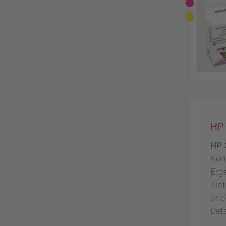
HP 
HP 
Kön
Erg
Tin
un
Deta