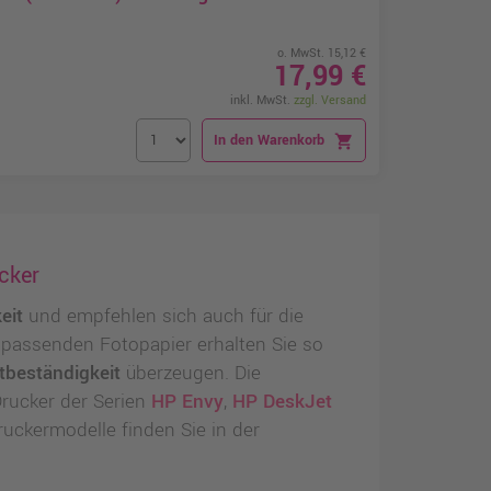
o. MwSt. 15,12 €
17,99 €
inkl. MwSt.
zzgl. Versand
In den Warenkorb
shopping_cart
cker
eit
und empfehlen sich auch für die
 passenden Fotopapier erhalten Sie so
tbeständigkeit
überzeugen. Die
Drucker der Serien
HP Envy
,
HP DeskJet
ruckermodelle finden Sie in der