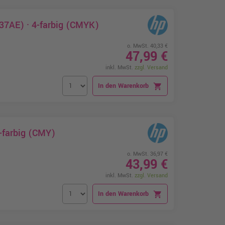
37AE) · 4-farbig (CMYK)
o. MwSt. 40,33 €
47,99 €
inkl. MwSt.
zzgl. Versand
In den Warenkorb
shopping_cart
-farbig (CMY)
o. MwSt. 36,97 €
43,99 €
inkl. MwSt.
zzgl. Versand
In den Warenkorb
shopping_cart