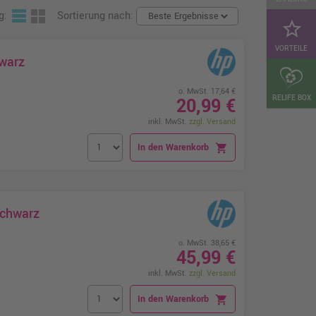
g:
Sortierung nach:
star_border
VORTEILE
warz
o. MwSt. 17,64 €
RELIFE BOX
20,99 €
inkl. MwSt.
zzgl. Versand
In den Warenkorb
shopping_cart
Schwarz
o. MwSt. 38,65 €
45,99 €
inkl. MwSt.
zzgl. Versand
In den Warenkorb
shopping_cart