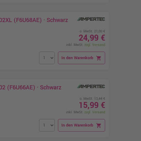
302XL (F6U68AE) · Schwarz
o. MwSt. 21,00 €
24,99 €
inkl. MwSt.
zzgl. Versand
In den Warenkorb
shopping_cart
302 (F6U66AE) · Schwarz
o. MwSt. 13,44 €
15,99 €
inkl. MwSt.
zzgl. Versand
In den Warenkorb
shopping_cart