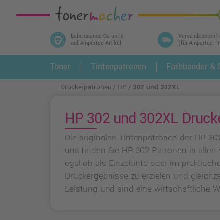
Lebenslange Garantie
Versandkostenfr
auf Ampertec Artikel
(für Ampertec P
In 3 einfachen Schritten ihr Druckermodell
Toner
Tintenpatronen
Farbbänder & E
1.
und alle dazu passenden Artikel finden ➤
Druckerpatronen
HP
302 und 302XL
HP 302 und 302XL Drucke
Die originalen Tintenpatronen der HP 30
uns finden Sie HP 302 Patronen in alle
egal ob als Einzeltinte oder im praktisc
Druckergebnisse zu erzielen und gleichz
Leistung und sind eine wirtschaftliche W