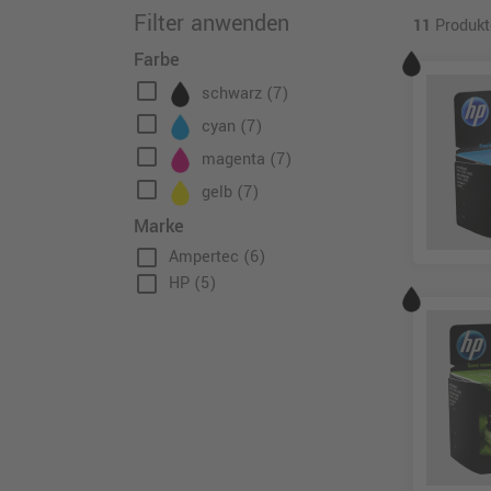
Filter anwenden
11
Produkt
Farbe
check_box_outline_blank
schwarz
(7)
check_box_outline_blank
cyan
(7)
check_box_outline_blank
magenta
(7)
check_box_outline_blank
gelb
(7)
Marke
check_box_outline_blank
Ampertec
(6)
check_box_outline_blank
HP
(5)