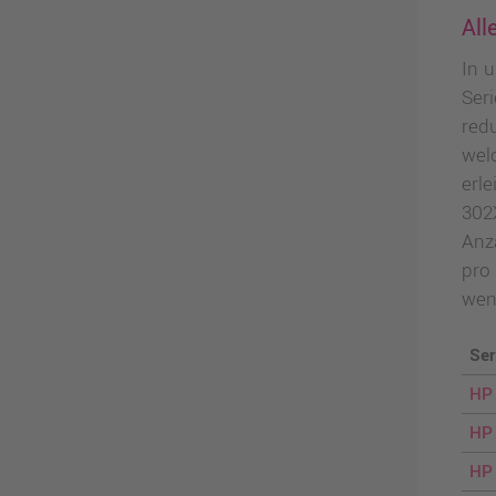
All
In 
Ser
redu
wel
erle
302
Anz
pro
wen
Ser
HP
HP 
HP 