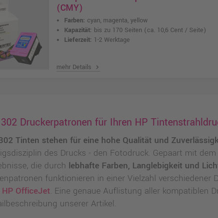
(CMY)
Farben:
cyan, magenta, yellow
Kapazität:
bis zu 170 Seiten
(ca. 10,6 Cent / Seite)
Lieferzeit:
1-2 Werktage
mehr Details
chevron_right
302 Druckerpatronen für Ihren HP Tintenstrahldru
302 Tinten stehen für eine hohe Qualität und Zuverlässigk
igsdisziplin des Drucks - den Fotodruck. Gepaart mit dem
ebnisse, die durch
lebhafte Farben, Langlebigkeit und Lich
tenpatronen funktionieren in einer Vielzahl verschiedener 
d
HP OfficeJet
. Eine genaue Auflistung aller kompatiblen D
ilbeschreibung unserer Artikel.