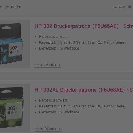
Darstellun
e gefunden
HP 302 Druckerpatrone (F6U66AE) · Sch
Farben:
schwarz
Kapazität:
bis zu 170 Seiten
(ca. 12,3 Cent / Seite)
Lieferzeit:
1-2 Werktage
mehr Details
chevron_right
HP 302XL Druckerpatrone (F6U68AE) · 
Farben:
schwarz
Kapazität:
bis zu 430 Seiten
(ca. 10,7 Cent / Seite)
Lieferzeit:
1-2 Werktage
mehr Details
chevron_right