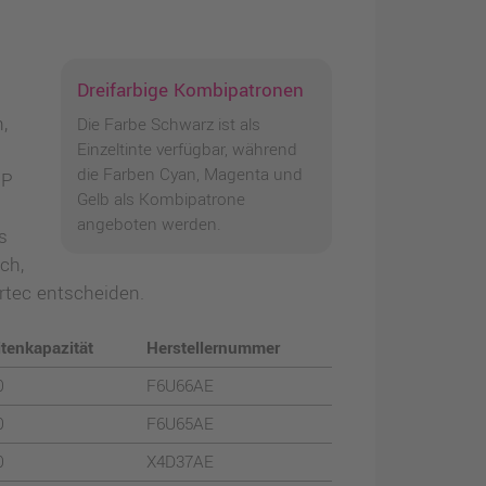
Dreifarbige Kombipatronen
,
Die Farbe Schwarz ist als
Einzeltinte verfügbar, während
die Farben Cyan, Magenta und
HP
Gelb als Kombipatrone
angeboten werden.
s
ch,
rtec entscheiden.
itenkapazität
Herstellernummer
0
F6U66AE
0
F6U65AE
0
X4D37AE