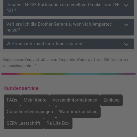
keyboard_arrow_down
Passen TN-423 Kartuschen in dieselben Drucker wie TN-
421?
keyboard_arrow_down
Verliere ich die Brother-Garantie, wenn ich Ampertec
nutze?
keyboard_arrow_down
Wie kann ich zusätzlich Toner sparen?
Kostenloser Versand: ab einem Ampertec Warenwert von 35€ liefern wir
versandkostenfrei!¹
Kundenservice
FAQs
Mein Konto
Versandinformationen
Zahlung
Gutscheinbedingungen
Warenrücksendung
SEPA-Lastschrift
Re-Life Box