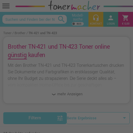
menu
Modell-
headset_mic
person
shopping_cart
search
suche
keyboard_arrow_up
KONTAKT
LOGIN
€ 0,00
Toner
Brother
TN-421 und TN-423
Brother TN-421 und TN-423 Toner online
günstig kaufen
Mit den Brother TN-421 und TN-423 Tonerkartuschen drucken
Sie Dokumente und Farbgrafiken in erstklassiger Qualität,
ohne Ihr Budget zu strapazieren. Die Serie deckt alles ab –
vom kompakten Home-Office bis zur geschäftigen
Arbeitsgruppe – und bietet sowohl Standard- als auch High-
mehr Anzeigen
Yield-Varianten für jedes Druckvolumen. Für Sparfüchse bieten
wir außerdem kompatible Ampertec Produkte zu deutlich
günstigeren Preisen, mit umfangreichen Garantien an.
tune
Filtern