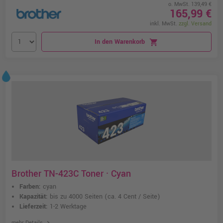
o. MwSt. 139,49 €
165,99 €
inkl. MwSt.
zzgl. Versand
In den Warenkorb
shopping_cart
Brother TN-423C Toner · Cyan
Farben:
cyan
Kapazität:
bis zu 4000 Seiten
(ca. 4 Cent / Seite)
Lieferzeit:
1-2 Werktage
chevron_right
mehr Details