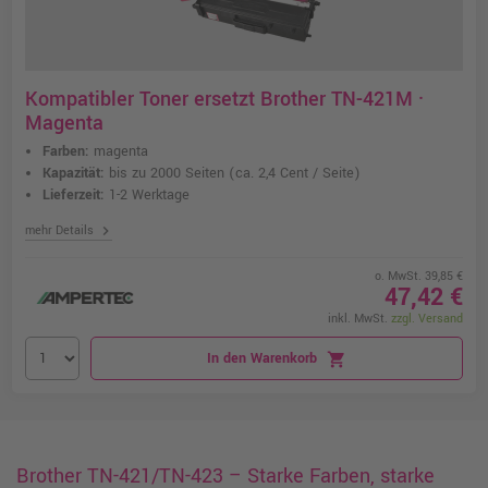
Kompatibler Toner ersetzt Brother TN-421M ·
Magenta
Farben:
magenta
Kapazität:
bis zu 2000 Seiten
(ca. 2,4 Cent / Seite)
Lieferzeit:
1-2 Werktage
chevron_right
mehr Details
o. MwSt. 39,85 €
47,42 €
inkl. MwSt.
zzgl. Versand
In den Warenkorb
shopping_cart
Brother TN-421/TN-423 – Starke Farben, starke