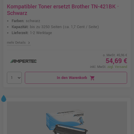
Kompatibler Toner ersetzt Brother TN-421BK ·
Schwarz
Farben:
schwarz
Kapazität:
bis zu 3250 Seiten
(ca. 1,7 Cent / Seite)
Lieferzeit:
1-2 Werktage
chevron_right
mehr Details
o. MwSt. 45,96 €
54,69 €
inkl. MwSt.
zzgl. Versand
In den Warenkorb
shopping_cart