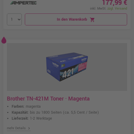
177,99 €
inkl. MwSt.
zzgl. Versand
In den Warenkorb
shopping_cart
Brother TN-421M Toner · Magenta
Farben:
magenta
Kapazität:
bis zu 1800 Seiten
(ca. 5,5 Cent / Seite)
Lieferzeit:
1-2 Werktage
chevron_right
mehr Details