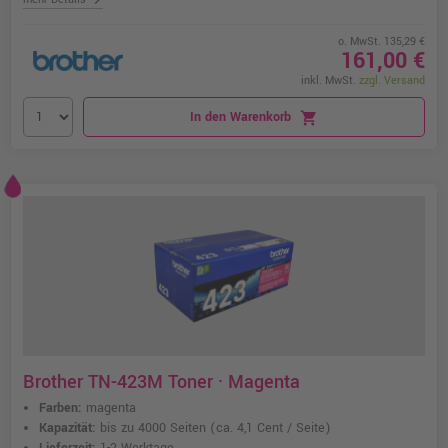
o. MwSt. 135,29 €
161,00 €
inkl. MwSt.
zzgl. Versand
In den Warenkorb
shopping_cart
Brother TN-423M Toner · Magenta
Farben:
magenta
Kapazität:
bis zu 4000 Seiten
(ca. 4,1 Cent / Seite)