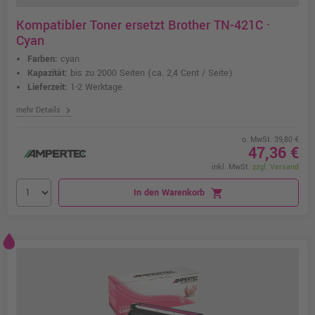
Kompatibler Toner ersetzt Brother TN-421C ·
Cyan
Farben:
cyan
Kapazität:
bis zu 2000 Seiten
(ca. 2,4 Cent / Seite)
Lieferzeit:
1-2 Werktage
chevron_right
mehr Details
o. MwSt. 39,80 €
47,36 €
inkl. MwSt.
zzgl. Versand
In den Warenkorb
shopping_cart