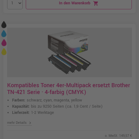
In den Warenkorb
shopping_cart
Kompatibles Toner 4er-Multipack ersetzt Brother
TN-421 Serie · 4-farbig (CMYK)
Farben:
schwarz, cyan, magenta, yellow
Kapazität:
bis zu 9250 Seiten
(ca. 1,9 Cent / Seite)
Lieferzeit:
1-2 Werktage
chevron_right
mehr Details
o. MwSt. 149,57 €