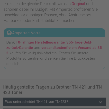
erreichen die gleiche Deckkraft wie das
Original
und
schonen dabei Ihr Budget. Mit Ampertec profitieren Sie
unschlagbar günstigen Preisen, ohne Abstriche bei
Haltbarkeit oder Farbstabilität zu machen.
lightbulb_circle
Ampertec Vorteil
Dank
10-jähriger Herstellergarantie
,
365-Tage-Geld-
zurück-Garantie
und
versandkostenfreiem Versand ab 35
€
kaufen Sie völlig risikofrei ein. Testen Sie unsere
Produkte sorgenfrei und senken Sie Ihre Druckkosten
deutlich!
Häufig gestellte Fragen zu Brother TN-421 und TN-
423 Toner
keyboard_arrow_down
Was unterscheidet TN-421 von TN-423?