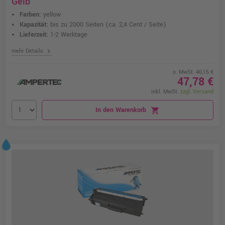
Gelb
Farben:
yellow
Kapazität:
bis zu 2000 Seiten
(ca. 2,4 Cent / Seite)
Lieferzeit:
1-2 Werktage
chevron_right
mehr Details
o. MwSt. 40,15 €
47,78 €
inkl. MwSt.
zzgl. Versand
In den Warenkorb
shopping_cart