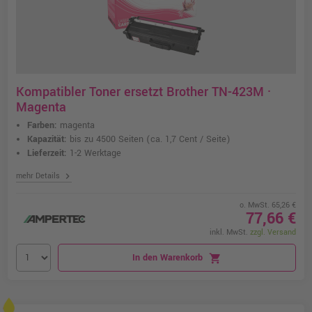
Kompatibler Toner ersetzt Brother TN-423M ·
Magenta
Farben:
magenta
Kapazität:
bis zu 4500 Seiten
(ca. 1,7 Cent / Seite)
Lieferzeit:
1-2 Werktage
chevron_right
mehr Details
o. MwSt. 65,26 €
77,66 €
inkl. MwSt.
zzgl. Versand
In den Warenkorb
shopping_cart