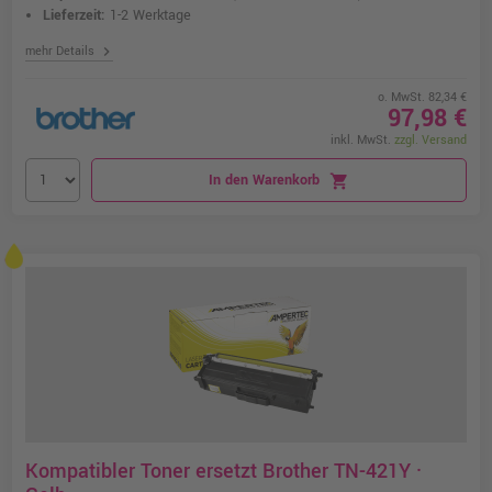
Lieferzeit:
1-2 Werktage
chevron_right
mehr Details
o. MwSt. 82,34 €
97,98 €
inkl. MwSt.
zzgl. Versand
In den Warenkorb
shopping_cart
Kompatibler Toner ersetzt Brother TN-421Y ·