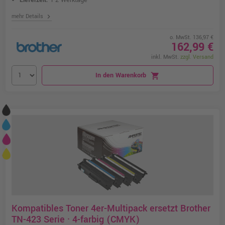
Lieferzeit:
1-2 Werktage
chevron_right
mehr Details
o. MwSt. 136,97 €
162,99 €
inkl. MwSt.
zzgl. Versand
In den Warenkorb
shopping_cart
Kompatibles Toner 4er-Multipack ersetzt Brother
TN-423 Serie · 4-farbig (CMYK)