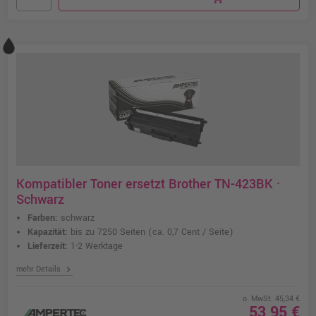
Kompatibler Toner ersetzt Brother TN-423BK ·
Schwarz
Farben:
schwarz
Kapazität:
bis zu 7250 Seiten
(ca. 0,7 Cent / Seite)
Lieferzeit:
1-2 Werktage
chevron_right
mehr Details
o. MwSt. 45,34 €
53,95 €