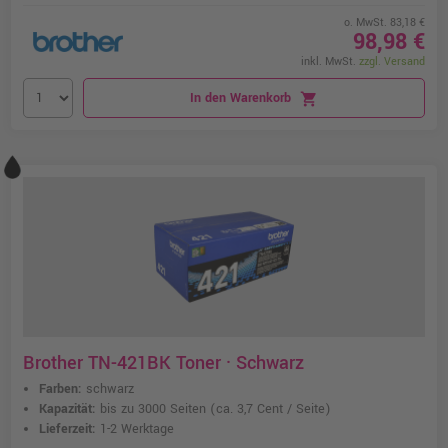
o. MwSt. 83,18 €
98,98 €
inkl. MwSt.
zzgl. Versand
In den Warenkorb
shopping_cart
Brother TN-421BK Toner · Schwarz
Farben:
schwarz
Kapazität:
bis zu 3000 Seiten
(ca. 3,7 Cent / Seite)
Lieferzeit:
1-2 Werktage