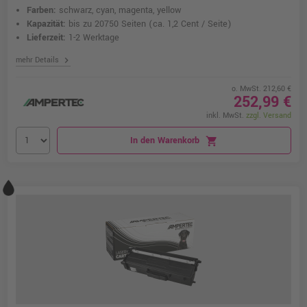
Farben:
schwarz, cyan, magenta, yellow
Kapazität:
bis zu 20750 Seiten
(ca. 1,2 Cent / Seite)
Lieferzeit:
1-2 Werktage
chevron_right
mehr Details
o. MwSt. 212,60 €
252,99 €
inkl. MwSt.
zzgl. Versand
In den Warenkorb
shopping_cart