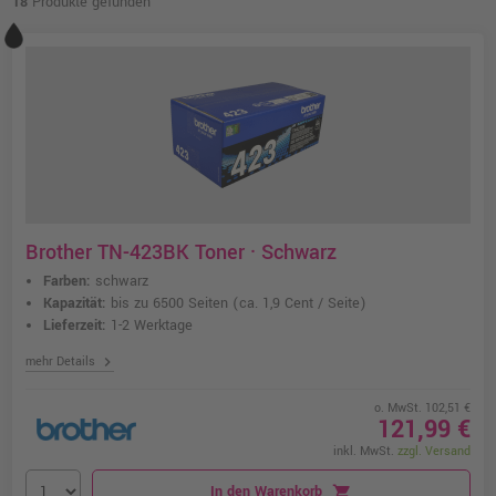
18
Produkte gefunden
Brother TN-423BK Toner · Schwarz
Farben:
schwarz
Kapazität:
bis zu 6500 Seiten
(ca. 1,9 Cent / Seite)
Lieferzeit:
1-2 Werktage
chevron_right
mehr Details
o. MwSt. 102,51 €
121,99 €
inkl. MwSt.
zzgl. Versand
In den Warenkorb
shopping_cart