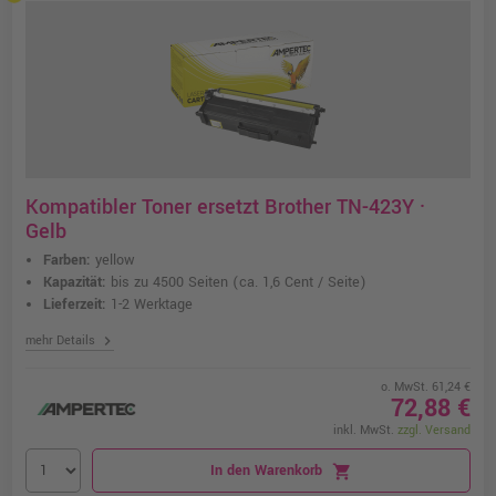
Kompatibler Toner ersetzt Brother TN-423Y ·
Gelb
Farben:
yellow
Kapazität:
bis zu 4500 Seiten
(ca. 1,6 Cent / Seite)
Lieferzeit:
1-2 Werktage
chevron_right
mehr Details
o. MwSt. 61,24 €
72,88 €
inkl. MwSt.
zzgl. Versand
In den Warenkorb
shopping_cart