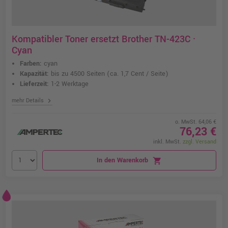
Kompatibler Toner ersetzt Brother TN-423C ·
Cyan
Farben:
cyan
Kapazität:
bis zu 4500 Seiten
(ca. 1,7 Cent / Seite)
Lieferzeit:
1-2 Werktage
chevron_right
mehr Details
o. MwSt. 64,06 €
76,23 €
inkl. MwSt.
zzgl. Versand
In den Warenkorb
shopping_cart