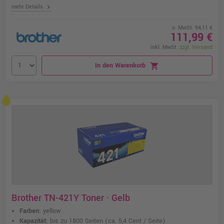
chevron_right
mehr Details
o. MwSt. 94,11 €
111,99 €
inkl. MwSt.
zzgl. Versand
In den Warenkorb
shopping_cart
Brother TN-421Y Toner · Gelb
Farben:
yellow
Kapazität:
bis zu 1800 Seiten
(ca. 5,4 Cent / Seite)