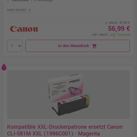
Lieferzeit:
1-3 Werktage
chevron_right
mehr Details
o. MwSt. 47,89 €
56,99 €
inkl. MwSt.
zzgl. Versand
In den Warenkorb
shopping_cart
Kompatible XXL-Druckerpatrone ersetzt Canon
CLI-581M XXL (1996C001) · Magenta