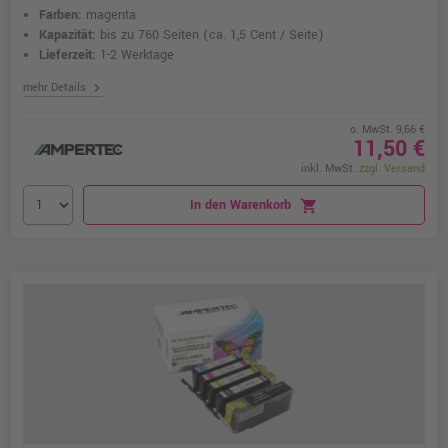
Farben:
magenta
Kapazität:
bis zu 760 Seiten
(ca. 1,5 Cent / Seite)
Lieferzeit:
1-2 Werktage
chevron_right
mehr Details
o. MwSt. 9,66 €
11,50 €
inkl. MwSt.
zzgl. Versand
In den Warenkorb
shopping_cart