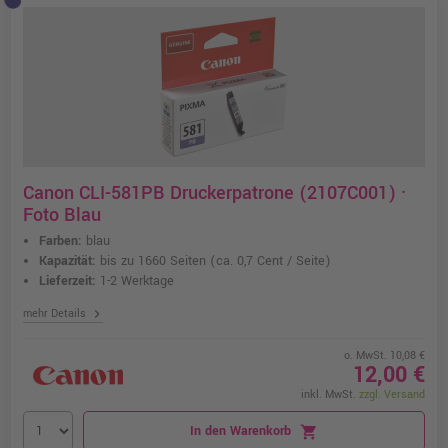
Canon CLI-581PB Druckerpatrone (2107C001) ·
Foto Blau
Farben:
blau
Kapazität:
bis zu 1660 Seiten
(ca. 0,7 Cent / Seite)
Lieferzeit:
1-2 Werktage
chevron_right
mehr Details
o. MwSt. 10,08 €
12,00 €
inkl. MwSt.
zzgl. Versand
In den Warenkorb
shopping_cart