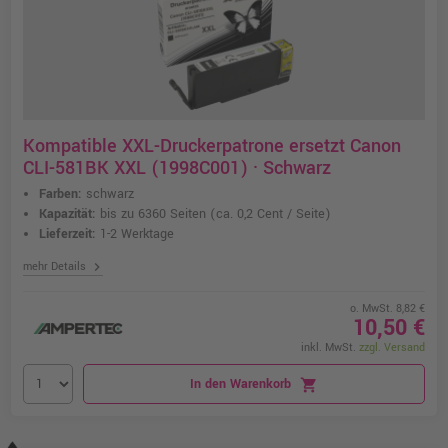
Kompatible XXL-Druckerpatrone ersetzt Canon
CLI-581BK XXL (1998C001) · Schwarz
Farben:
schwarz
Kapazität:
bis zu 6360 Seiten
(ca. 0,2 Cent / Seite)
Lieferzeit:
1-2 Werktage
chevron_right
mehr Details
o. MwSt. 8,82 €
10,50 €
inkl. MwSt.
zzgl. Versand
In den Warenkorb
shopping_cart