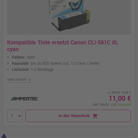
Kompatible Tinte ersetzt Canon CLI-581C XL
cyan
Farben:
cyan
Kapazität:
bis zu 820 Seiten
(ca. 1,3 Cent / Seite)
Lieferzeit:
1-2 Werktage
chevron_right
mehr Details
o. MwSt. 9,24 €
11,00 €
inkl. MwSt.
zzgl. Versand
In den Warenkorb
shopping_cart