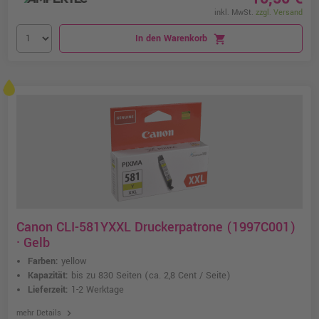
inkl. MwSt.
zzgl. Versand
In den Warenkorb
shopping_cart
Canon CLI-581YXXL Druckerpatrone (1997C001)
· Gelb
Farben:
yellow
Kapazität:
bis zu 830 Seiten
(ca. 2,8 Cent / Seite)
Lieferzeit:
1-2 Werktage
chevron_right
mehr Details