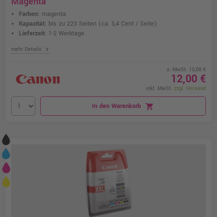
Magenta
Farben:
magenta
Kapazität:
bis zu 223 Seiten
(ca. 5,4 Cent / Seite)
Lieferzeit:
1-2 Werktage
chevron_right
mehr Details
o. MwSt. 10,08 €
12,00 €
inkl. MwSt.
zzgl. Versand
In den Warenkorb
shopping_cart