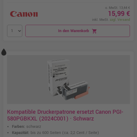
o. MwSt. 13,44 €
15,99 €
inkl. MwSt.
zzgl. Versand
In den Warenkorb
shopping_cart
Kompatible Druckerpatrone ersetzt Canon PGI-
580PGBKXL (2024C001) · Schwarz
Farben:
schwarz
Kapazität:
bis zu 600 Seiten
(ca. 2,2 Cent / Seite)