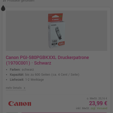
37
Produkte gefunden
Canon PGI-580PGBKXXL Druckerpatrone
(1970C001) · Schwarz
Farben:
schwarz
Kapazität:
bis zu 600 Seiten
(ca. 4 Cent / Seite)
Lieferzeit:
1-2 Werktage
chevron_right
mehr Details
o. MwSt. 20,16 €
23,99 €
inkl. MwSt.
zzgl. Versand