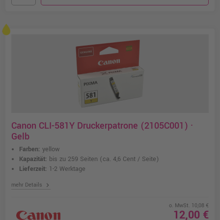
Canon CLI-581Y Druckerpatrone (2105C001) ·
Gelb
Farben:
yellow
Kapazität:
bis zu 259 Seiten
(ca. 4,6 Cent / Seite)
Lieferzeit:
1-2 Werktage
chevron_right
mehr Details
o. MwSt. 10,08 €
12,00 €