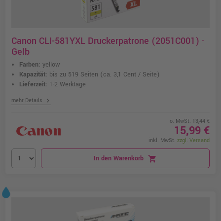
Canon CLI-581YXL Druckerpatrone (2051C001) ·
Gelb
Farben:
yellow
Kapazität:
bis zu 519 Seiten
(ca. 3,1 Cent / Seite)
Lieferzeit:
1-2 Werktage
chevron_right
mehr Details
o. MwSt. 13,44 €
15,99 €
inkl. MwSt.
zzgl. Versand
In den Warenkorb
shopping_cart