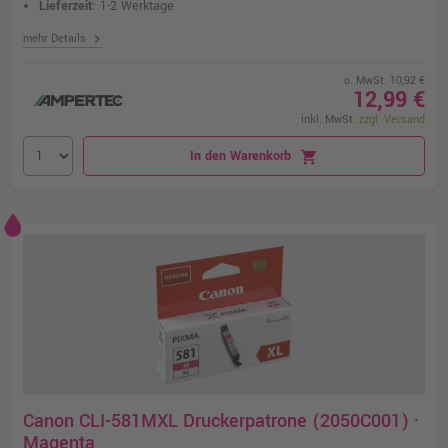
Lieferzeit:
1-2 Werktage
chevron_right
mehr Details
o. MwSt. 10,92 €
12,99 €
inkl. MwSt.
zzgl. Versand
In den Warenkorb
shopping_cart
Canon CLI-581MXL Druckerpatrone (2050C001) ·
Magenta