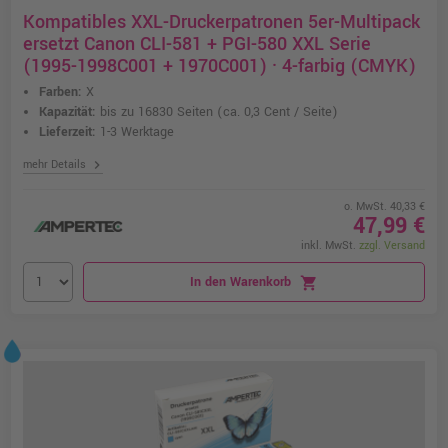
Kompatibles XXL-Druckerpatronen 5er-Multipack
ersetzt Canon CLI-581 + PGI-580 XXL Serie
(1995-1998C001 + 1970C001) · 4-farbig (CMYK)
Farben:
X
Kapazität:
bis zu 16830 Seiten
(ca. 0,3 Cent / Seite)
Lieferzeit:
1-3 Werktage
chevron_right
mehr Details
o. MwSt. 40,33 €
47,99 €
inkl. MwSt.
zzgl. Versand
In den Warenkorb
shopping_cart