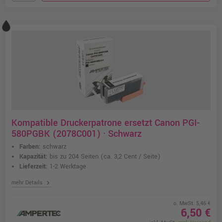
Kompatible Druckerpatrone ersetzt Canon PGI-
580PGBK (2078C001) · Schwarz
Farben:
schwarz
Kapazität:
bis zu 204 Seiten
(ca. 3,2 Cent / Seite)
Lieferzeit:
1-2 Werktage
chevron_right
mehr Details
o. MwSt. 5,46 €
6,50 €