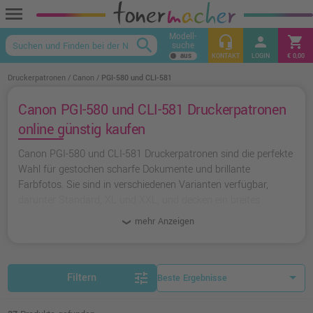
menu
Modell-
headset_mic
person
shopping_cart
search
suche
keyboard_arrow_up
KONTAKT
LOGIN
€ 0,00
Druckerpatronen
Canon
PGI-580 und CLI-581
Canon PGI-580 und CLI-581 Druckerpatronen
online günstig kaufen
Canon PGI-580 und CLI-581 Druckerpatronen sind die perfekte
Wahl für gestochen scharfe Dokumente und brillante
Farbfotos. Sie sind in verschiedenen Varianten verfügbar,
darunter Standard, XL und XXL, und decken ein breites
Farbspektrum ab, einschließlich Fotoblau (CLI-581PB). Die
mehr Anzeigen
hohe Seitenkapazität der XL- und XXL-Patronen macht sie
besonders effizient. Profitieren Sie von unserer Auswahl an
original Canon-Patronen oder greifen Sie zu den preiswerten
Ampertec-Alternativen, die Qualität und Ersparnis vereinen.
tune
Filtern