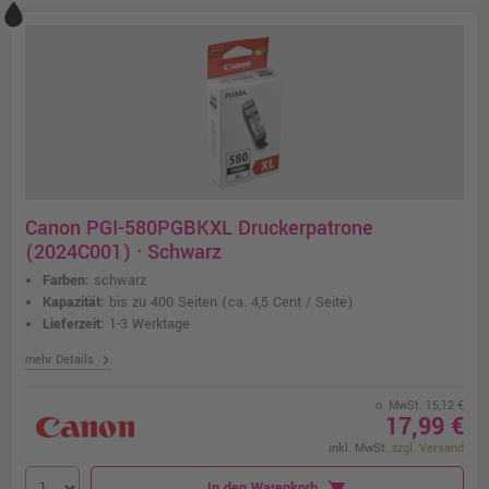
Canon PGI-580PGBKXL Druckerpatrone
(2024C001) · Schwarz
Farben:
schwarz
Kapazität:
bis zu 400 Seiten
(ca. 4,5 Cent / Seite)
Lieferzeit:
1-3 Werktage
chevron_right
mehr Details
o. MwSt. 15,12 €
17,99 €
inkl. MwSt.
zzgl. Versand
In den Warenkorb
shopping_cart