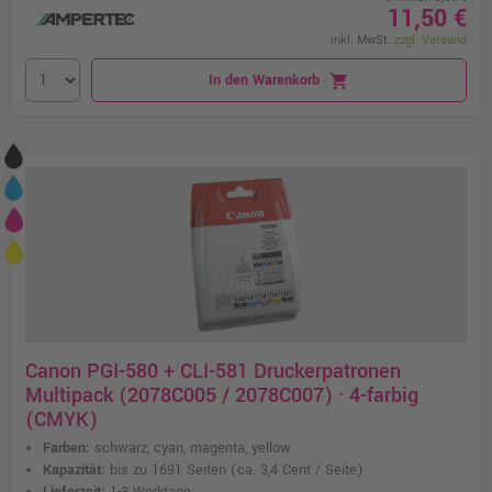
11,50 €
inkl. MwSt.
zzgl. Versand
In den Warenkorb
shopping_cart
Canon PGI-580 + CLI-581 Druckerpatronen
Multipack (2078C005 / 2078C007) · 4-farbig
(CMYK)
Farben:
schwarz, cyan, magenta, yellow
Kapazität:
bis zu 1691 Seiten
(ca. 3,4 Cent / Seite)