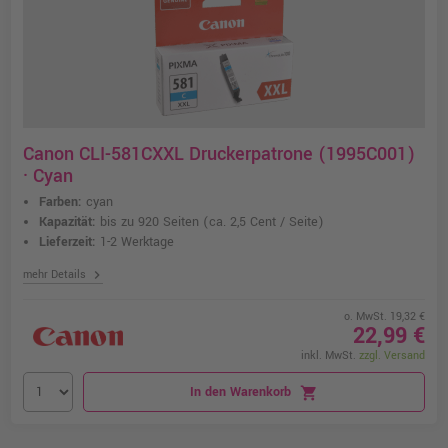
Canon CLI-581CXXL Druckerpatrone (1995C001)
· Cyan
Farben:
cyan
Kapazität:
bis zu 920 Seiten
(ca. 2,5 Cent / Seite)
Lieferzeit:
1-2 Werktage
chevron_right
mehr Details
o. MwSt. 19,32 €
22,99 €
inkl. MwSt.
zzgl. Versand
In den Warenkorb
shopping_cart