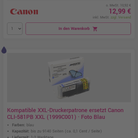
o. MwSt. 10,92 €
12,99 €
inkl. MwSt.
zzgl. Versand
In den Warenkorb
shopping_cart
Kompatible XXL-Druckerpatrone ersetzt Canon
CLI-581PB XXL (1999C001) · Foto Blau
Farben:
blau
Kapazität:
bis zu 9140 Seiten
(ca. 0,1 Cent / Seite)
Lieferzeit:
1-2 Werktage