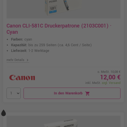
Canon CLI-581C Druckerpatrone (2103C001) ·
Cyan
Farben:
cyan
Kapazität:
bis zu 259 Seiten
(ca. 4,6 Cent / Seite)
Lieferzeit:
1-2 Werktage
chevron_right
mehr Details
o. MwSt. 10,08 €
12,00 €
inkl. MwSt.
zzgl. Versand
In den Warenkorb
shopping_cart