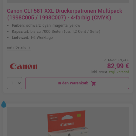
Canon CLI-581 XXL Druckerpatronen Multipack
(1998C005 / 1998C007) · 4-farbig (CMYK)
Farben:
schwarz, cyan, magenta, yellow
Kapazität:
bis zu 7000 Seiten
(ca. 1,2 Cent / Seite)
Lieferzeit:
1-2 Werktage
chevron_right
mehr Details
o. MwSt. 69,74 €
82,99 €
inkl. MwSt.
zzgl. Versand
In den Warenkorb
shopping_cart