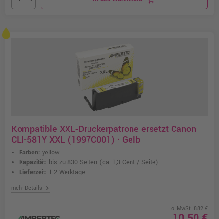
Kompatible XXL-Druckerpatrone ersetzt Canon
CLI-581Y XXL (1997C001) · Gelb
Farben:
yellow
Kapazität:
bis zu 830 Seiten
(ca. 1,3 Cent / Seite)
Lieferzeit:
1-2 Werktage
chevron_right
mehr Details
o. MwSt. 8,82 €
10,50 €