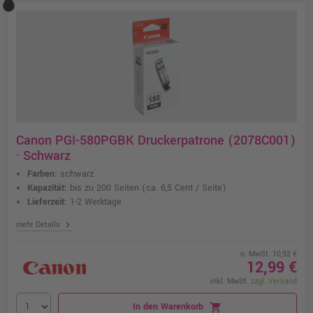
Canon PGI-580PGBK Druckerpatrone (2078C001)
· Schwarz
Farben:
schwarz
Kapazität:
bis zu 200 Seiten
(ca. 6,5 Cent / Seite)
Lieferzeit:
1-2 Werktage
chevron_right
mehr Details
o. MwSt. 10,92 €
12,99 €
inkl. MwSt.
zzgl. Versand
In den Warenkorb
shopping_cart