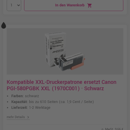
In den Warenkorb
shopping_cart
Kompatible XXL-Druckerpatrone ersetzt Canon
PGI-580PGBK XXL (1970C001) · Schwarz
Farben:
schwarz
Kapazität:
bis zu 610 Seiten
(ca. 1,9 Cent / Seite)
Lieferzeit:
1-2 Werktage
chevron_right
mehr Details
o. MwSt. 9,66 €