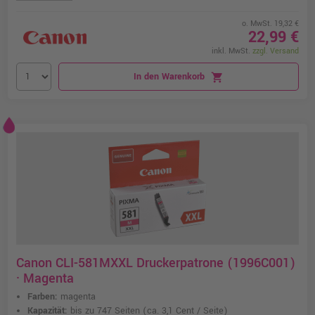
o. MwSt. 19,32 €
22,99 €
inkl. MwSt.
zzgl. Versand
In den Warenkorb
shopping_cart
Canon CLI-581MXXL Druckerpatrone (1996C001)
· Magenta
Farben:
magenta
Kapazität:
bis zu 747 Seiten
(ca. 3,1 Cent / Seite)