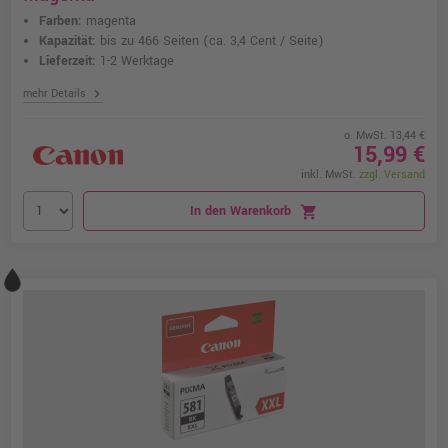
Farben:
magenta
Kapazität:
bis zu 466 Seiten
(ca. 3,4 Cent / Seite)
Lieferzeit:
1-2 Werktage
chevron_right
mehr Details
o. MwSt. 13,44 €
15,99 €
inkl. MwSt.
zzgl. Versand
In den Warenkorb
shopping_cart