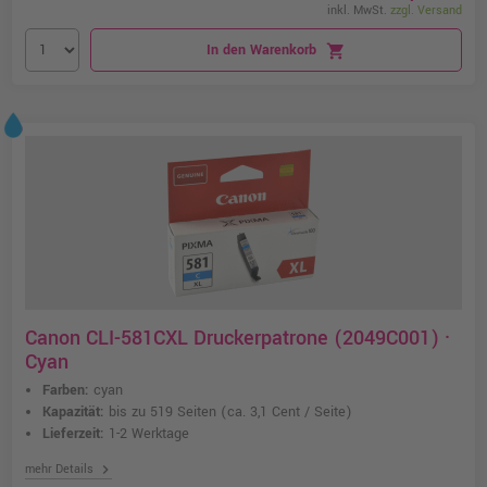
inkl. MwSt.
zzgl. Versand
In den Warenkorb
shopping_cart
Canon CLI-581CXL Druckerpatrone (2049C001) ·
Cyan
Farben:
cyan
Kapazität:
bis zu 519 Seiten
(ca. 3,1 Cent / Seite)
Lieferzeit:
1-2 Werktage
chevron_right
mehr Details