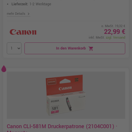
Lieferzeit:
1-2 Werktage
chevron_right
mehr Details
o. MwSt. 19,32 €
22,99 €
inkl. MwSt.
zzgl. Versand
In den Warenkorb
shopping_cart
Canon CLI-581M Druckerpatrone (2104C001) ·