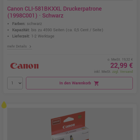
Canon CLI-581BKXXL Druckerpatrone
(1998C001) · Schwarz
Farben:
schwarz
Kapazität:
bis zu 4590 Seiten
(ca. 0,5 Cent / Seite)
Lieferzeit:
1-2 Werktage
chevron_right
mehr Details
o. MwSt. 19,32 €
22,99 €
inkl. MwSt.
zzgl. Versand
In den Warenkorb
shopping_cart