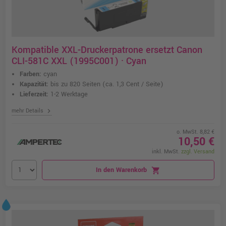
Kompatible XXL-Druckerpatrone ersetzt Canon
CLI-581C XXL (1995C001) · Cyan
Farben:
cyan
Kapazität:
bis zu 820 Seiten
(ca. 1,3 Cent / Seite)
Lieferzeit:
1-2 Werktage
chevron_right
mehr Details
o. MwSt. 8,82 €
10,50 €
inkl. MwSt.
zzgl. Versand
In den Warenkorb
shopping_cart