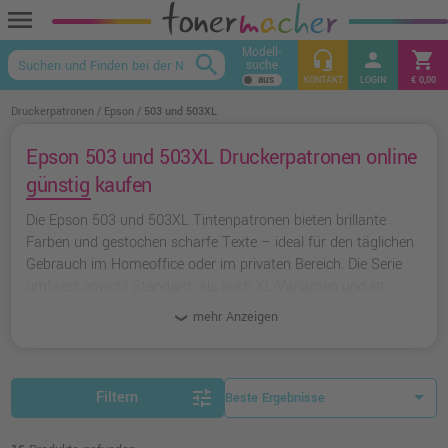
menu
Modell-
headset_mic
person
shopping_cart
search
suche
keyboard_arrow_up
KONTAKT
LOGIN
€ 0,00
Druckerpatronen
Epson
503 und 503XL
Epson 503 und 503XL Druckerpatronen online
günstig kaufen
Die Epson 503 und 503XL Tintenpatronen bieten brillante
Farben und gestochen scharfe Texte – ideal für den täglichen
Gebrauch im Homeoffice oder im privaten Bereich. Die Serie
umfasst sowohl Standard- als auch XL-Varianten und ist
damit flexibel für unterschiedliche Druckvolumen einsetzbar.
mehr Anzeigen
Besonders praktisch: Die separaten Farbpatronen ermöglichen
den Austausch nur der tatsächlich verbrauchten Farbe. Für
alle, die zusätzlich sparen möchten, empfehlen sich die
alternativen Epson-kompatiblen Tinten von Ampertec mit
tune
Filtern
überzeugender Qualität und umfangreicher Garantie.