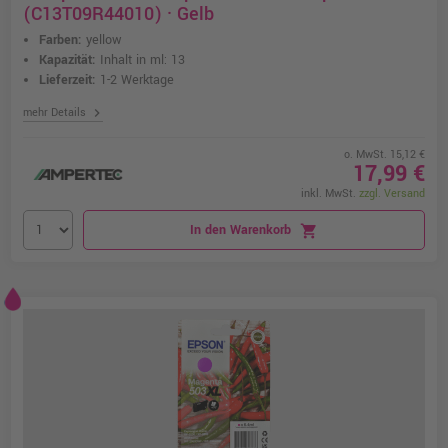
(C13T09R44010) · Gelb
Farben:
yellow
Kapazität:
Inhalt in ml: 13
Lieferzeit:
1-2 Werktage
chevron_right
mehr Details
o. MwSt. 15,12 €
17,99 €
inkl. MwSt.
zzgl. Versand
In den Warenkorb
shopping_cart