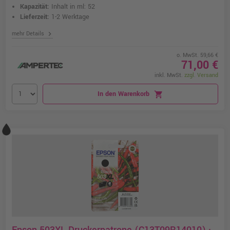
Kapazität:
Inhalt in ml: 52
Lieferzeit:
1-2 Werktage
chevron_right
mehr Details
o. MwSt. 59,66 €
71,00 €
inkl. MwSt.
zzgl. Versand
In den Warenkorb
shopping_cart