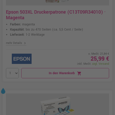
Epson 503XL Druckerpatrone (C13T09R34010) ·
Magenta
Farben:
magenta
Kapazität:
bis zu 470 Seiten
(ca. 5,5 Cent / Seite)
Lieferzeit:
1-2 Werktage
chevron_right
mehr Details
o. MwSt. 21,84 €
25,99 €
inkl. MwSt.
zzgl. Versand
In den Warenkorb
shopping_cart