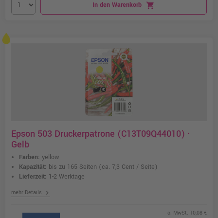
In den Warenkorb
shopping_cart
Epson 503 Druckerpatrone (C13T09Q44010) ·
Gelb
Farben:
yellow
Kapazität:
bis zu 165 Seiten
(ca. 7,3 Cent / Seite)
Lieferzeit:
1-2 Werktage
chevron_right
mehr Details
o. MwSt. 10,08 €