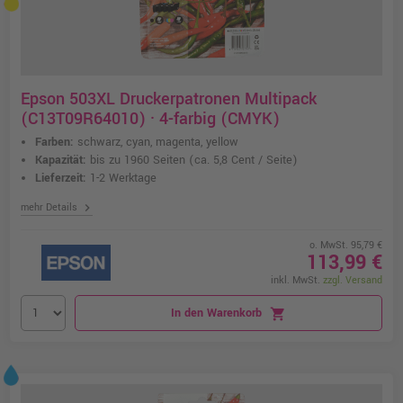
Epson 503XL Druckerpatronen Multipack
(C13T09R64010) · 4-farbig (CMYK)
Farben:
schwarz, cyan, magenta, yellow
Kapazität:
bis zu 1960 Seiten
(ca. 5,8 Cent / Seite)
Lieferzeit:
1-2 Werktage
chevron_right
mehr Details
o. MwSt. 95,79 €
113,99 €
inkl. MwSt.
zzgl. Versand
In den Warenkorb
shopping_cart