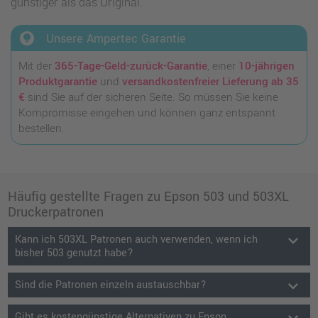
günstiger als das Original.
lightbulb_circle
Unsere Ampertec Garantie
Mit der
365-Tage-Geld-zurück-Garantie
, einer
10-jährigen
Produktgarantie
und
versandkostenfreier Lieferung ab 35
€
sind Sie auf der sicheren Seite. So müssen Sie keine
Kompromisse eingehen und können ganz entspannt
bestellen.
Häufig gestellte Fragen zu Epson 503 und 503XL
Druckerpatronen
keyboard_arrow_down
Kann ich 503XL Patronen auch verwenden, wenn ich
bisher 503 genutzt habe?
keyboard_arrow_down
Sind die Patronen einzeln austauschbar?
Gibt es kostengünstige Alternativen zu Epson