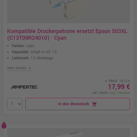
Kompatible Druckerpatrone ersetzt Epson 503XL
(C13T09R24010) · Cyan
Farben:
cyan
Kapazität:
Inhalt in ml: 13
Lieferzeit:
1-2 Werktage
chevron_right
mehr Details
o. MwSt. 15,12 €
17,99 €
inkl. MwSt.
zzgl. Versand
In den Warenkorb
shopping_cart