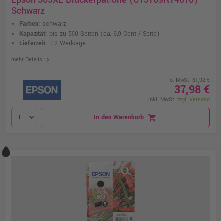
Epson 503XL Druckerpatrone (C13T09R14010) ·
Schwarz
Farben:
schwarz
Kapazität:
bis zu 550 Seiten
(ca. 6,9 Cent / Seite)
Lieferzeit:
1-2 Werktage
chevron_right
mehr Details
o. MwSt. 31,92 €
37,98 €
inkl. MwSt.
zzgl. Versand
In den Warenkorb
shopping_cart