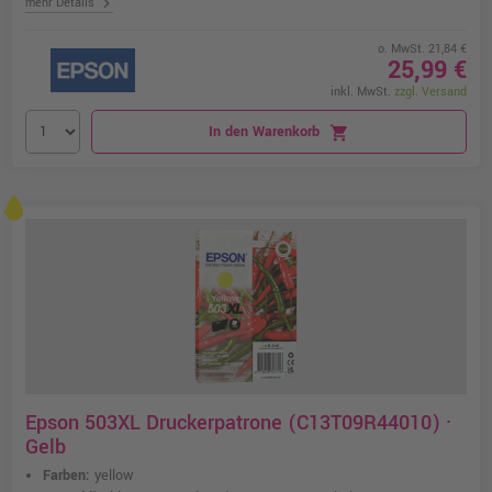
chevron_right
mehr Details
o. MwSt. 21,84 €
25,99 €
inkl. MwSt.
zzgl. Versand
In den Warenkorb
shopping_cart
Epson 503XL Druckerpatrone (C13T09R44010) ·
Gelb
Farben:
yellow