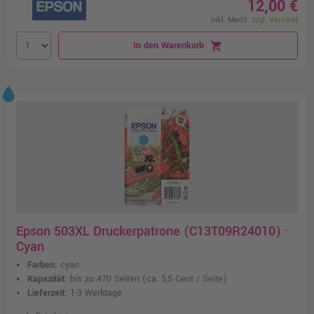
12,00 €
inkl. MwSt.
zzgl. Versand
In den Warenkorb
shopping_cart
Epson 503XL Druckerpatrone (C13T09R24010) ·
Cyan
Farben:
cyan
Kapazität:
bis zu 470 Seiten
(ca. 5,5 Cent / Seite)
Lieferzeit:
1-3 Werktage