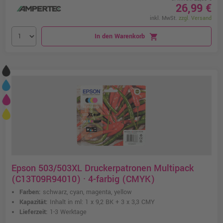
26,99 €
inkl. MwSt.
zzgl. Versand
In den Warenkorb
shopping_cart
Epson 503/503XL Druckerpatronen Multipack
(C13T09R94010) · 4-farbig (CMYK)
Farben:
schwarz, cyan, magenta, yellow
Kapazität:
Inhalt in ml: 1 x 9,2 BK + 3 x 3,3 CMY
Lieferzeit:
1-3 Werktage