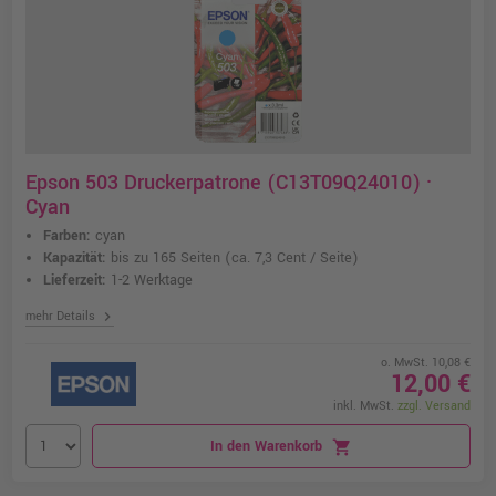
Epson 503 Druckerpatrone (C13T09Q24010) ·
Cyan
Farben:
cyan
Kapazität:
bis zu 165 Seiten
(ca. 7,3 Cent / Seite)
Lieferzeit:
1-2 Werktage
chevron_right
mehr Details
o. MwSt. 10,08 €
12,00 €
inkl. MwSt.
zzgl. Versand
In den Warenkorb
shopping_cart