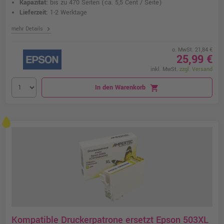
Kapazität:
bis zu 470 Seiten
(ca. 5,5 Cent / Seite)
Lieferzeit:
1-2 Werktage
chevron_right
mehr Details
o. MwSt. 21,84 €
25,99 €
inkl. MwSt.
zzgl. Versand
In den Warenkorb
shopping_cart
Kompatible Druckerpatrone ersetzt Epson 503XL