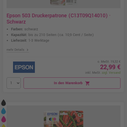
Epson 503 Druckerpatrone (C13T09Q14010) ·
Schwarz
Farben:
schwarz
Kapazität:
bis zu 210 Seiten
(ca. 10,9 Cent / Seite)
Lieferzeit:
1-3 Werktage
chevron_right
mehr Details
o. MwSt. 19,32 €
22,99 €
inkl. MwSt.
zzgl. Versand
In den Warenkorb
shopping_cart