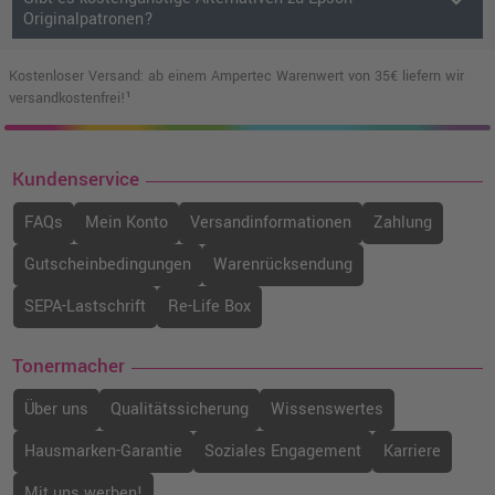
keyboard_arrow_down
Originalpatronen?
Kostenloser Versand: ab einem Ampertec Warenwert von 35€ liefern wir
versandkostenfrei!¹
Kundenservice
FAQs
Mein Konto
Versandinformationen
Zahlung
Gutscheinbedingungen
Warenrücksendung
SEPA-Lastschrift
Re-Life Box
Tonermacher
Über uns
Qualitätssicherung
Wissenswertes
Hausmarken-Garantie
Soziales Engagement
Karriere
Mit uns werben!