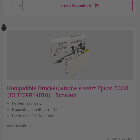
In den Warenkorb
shopping_cart
Kompatible Druckerpatrone ersetzt Epson 503XL
(C13T09R14010) · Schwarz
Farben:
schwarz
Kapazität:
Inhalt in ml: 13
Lieferzeit:
1-2 Werktage
chevron_right
mehr Details
o. MwSt. 22,68 €