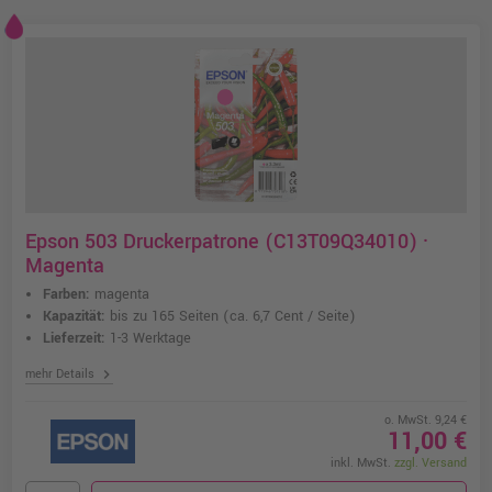
Epson 503 Druckerpatrone (C13T09Q34010) ·
Magenta
Farben:
magenta
Kapazität:
bis zu 165 Seiten
(ca. 6,7 Cent / Seite)
Lieferzeit:
1-3 Werktage
chevron_right
mehr Details
o. MwSt. 9,24 €
11,00 €
inkl. MwSt.
zzgl. Versand