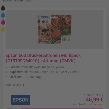
16
Produkte gefunden
Epson 503 Druckerpatronen Multipack
(C13T09Q64010) · 4-farbig (CMYK)
Farben:
schwarz, cyan, magenta, yellow
Kapazität:
bis zu 705 Seiten
(ca. 6,7 Cent / Seite)
Lieferzeit:
1-2 Werktage
chevron_right
mehr Details
o. MwSt. 39,49 €
46,99 €
inkl. MwSt.
zzgl. Versand