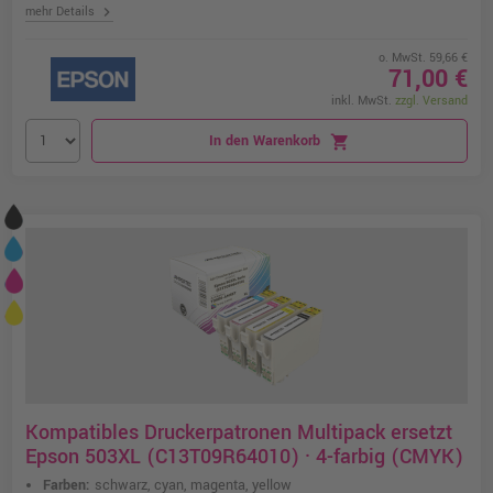
chevron_right
mehr Details
o. MwSt. 59,66 €
71,00 €
inkl. MwSt.
zzgl. Versand
In den Warenkorb
shopping_cart
Kompatibles Druckerpatronen Multipack ersetzt
Epson 503XL (C13T09R64010) · 4-farbig (CMYK)
Farben:
schwarz, cyan, magenta, yellow