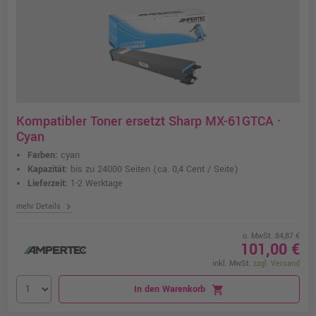
Kompatibler Toner ersetzt Sharp MX-61GTCA ·
Cyan
Farben:
cyan
Kapazität:
bis zu 24000 Seiten
(ca. 0,4 Cent / Seite)
Lieferzeit:
1-2 Werktage
chevron_right
mehr Details
o. MwSt. 84,87 €
101,00 €
inkl. MwSt.
zzgl. Versand
In den Warenkorb
shopping_cart