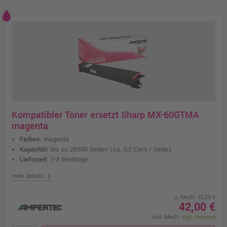
Kompatibler Toner ersetzt Sharp MX-60GTMA
magenta
Farben:
magenta
Kapazität:
bis zu 26500 Seiten
(ca. 0,2 Cent / Seite)
Lieferzeit:
1-3 Werktage
chevron_right
mehr Details
o. MwSt. 35,29 €
42,00 €
inkl. MwSt.
zzgl. Versand