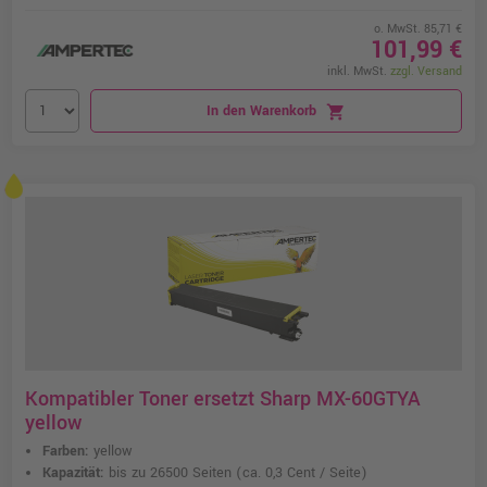
o. MwSt. 85,71 €
101,99 €
inkl. MwSt.
zzgl. Versand
In den Warenkorb
shopping_cart
Kompatibler Toner ersetzt Sharp MX-60GTYA
yellow
Farben:
yellow
Kapazität:
bis zu 26500 Seiten
(ca. 0,3 Cent / Seite)