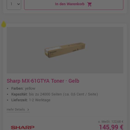
In den Warenkorb
shopping_cart
Sharp MX-61GTYA Toner · Gelb
Farben:
yellow
Kapazität:
bis zu 24000 Seiten
(ca. 0,6 Cent / Seite)
Lieferzeit:
1-2 Werktage
chevron_right
mehr Details
o. MwSt. 122,68 €
145,99 €