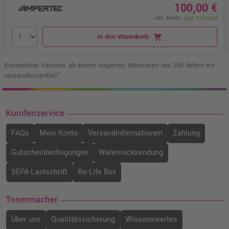
100,00 €
inkl. MwSt.
zzgl. Versand
In den Warenkorb
shopping_cart
Kostenloser Versand: ab einem Ampertec Warenwert von 35€ liefern wir
versandkostenfrei!¹
Kundenservice
FAQs
Mein Konto
Versandinformationen
Zahlung
Gutscheinbedingungen
Warenrücksendung
SEPA-Lastschrift
Re-Life Box
Tonermacher
Über uns
Qualitätssicherung
Wissenswertes