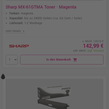
Sharp MX-61GTMA Toner · Magenta
Farben:
magenta
Kapazität:
bis zu 24000 Seiten
(ca. 0,6 Cent / Seite)
Lieferzeit:
1-2 Werktage
chevron_right
mehr Details
o. MwSt. 120,16 €
142,99 €
inkl. MwSt.
zzgl. Versand
In den Warenkorb
shopping_cart