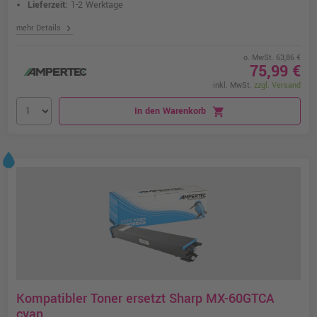
Lieferzeit:
1-2 Werktage
chevron_right
mehr Details
o. MwSt. 63,86 €
75,99 €
inkl. MwSt.
zzgl. Versand
In den Warenkorb
shopping_cart
Kompatibler Toner ersetzt Sharp MX-60GTCA
cyan