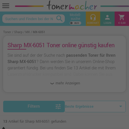
menu
Modell-
headset_mic
person
shopping_cart
search
suche
keyboard_arrow_up
KONTAKT
LOGIN
€ 0,00
Toner
Sharp
MX
MX-6051
Sharp MX-6051 Toner online günstig kaufen
Sie sind auf der der Suche nach
passenden Toner für Ihren
Sharp MX-6051
? Dann werden Sie in unserem Online-Shop
garantiert fündig. Bei uns finden Sie 13 Artikel die mit Ihrem
Laserstrahldrucker kompatibel sind. Dabei können Sie aus
originalen Toner von Sharp
wählen oder zu
unserer
mehr Anzeigen
Hausmarke Ampertec
greifen.
tune
Filtern
13
Artikel für Sharp MX-6051 gefunden