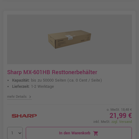
Sharp MX-601HB Resttonerbehälter
Kapazität:
bis zu 50000 Seiten
(ca. 0 Cent / Seite)
Lieferzeit:
1-2 Werktage
chevron_right
mehr Details
o. MwSt. 18,48 €
21,99 €
inkl. MwSt.
zzgl. Versand
In den Warenkorb
shopping_cart