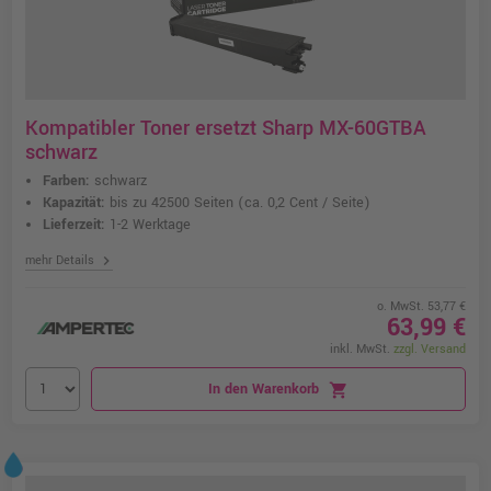
Kompatibler Toner ersetzt Sharp MX-60GTBA
schwarz
Farben:
schwarz
Kapazität:
bis zu 42500 Seiten
(ca. 0,2 Cent / Seite)
Lieferzeit:
1-2 Werktage
chevron_right
mehr Details
o. MwSt. 53,77 €
63,99 €
inkl. MwSt.
zzgl. Versand
In den Warenkorb
shopping_cart