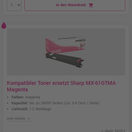
In den Warenkorb
shopping_cart
Kompatibler Toner ersetzt Sharp MX-61GTMA ·
Magenta
Farben:
magenta
Kapazität:
bis zu 24000 Seiten
(ca. 0,4 Cent / Seite)
Lieferzeit:
1-2 Werktage
chevron_right
mehr Details
o. MwSt. 84,03 €