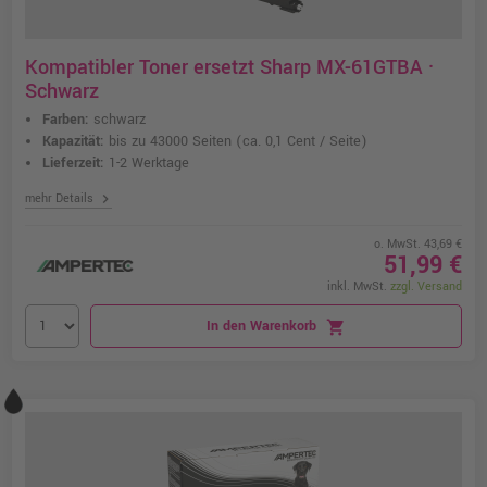
Kompatibler Toner ersetzt Sharp MX-61GTBA ·
Schwarz
Farben:
schwarz
Kapazität:
bis zu 43000 Seiten
(ca. 0,1 Cent / Seite)
Lieferzeit:
1-2 Werktage
chevron_right
mehr Details
o. MwSt. 43,69 €
51,99 €
inkl. MwSt.
zzgl. Versand
In den Warenkorb
shopping_cart