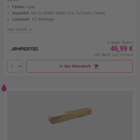
Farben:
cyan
Kapazität:
bis zu 26500 Seiten
(ca. 0,2 Cent / Seite)
Lieferzeit:
1-2 Werktage
chevron_right
mehr Details
o. MwSt. 39,49 €
46,99 €
inkl. MwSt.
zzgl. Versand
In den Warenkorb
shopping_cart