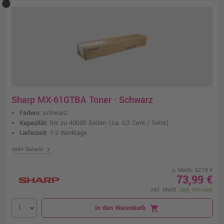
Sharp MX-61GTBA Toner · Schwarz
Farben:
schwarz
Kapazität:
bis zu 40000 Seiten
(ca. 0,2 Cent / Seite)
Lieferzeit:
1-2 Werktage
chevron_right
mehr Details
o. MwSt. 62,18 €
73,99 €
inkl. MwSt.
zzgl. Versand
In den Warenkorb
shopping_cart