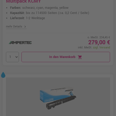
Multipack KCMY
Farben:
schwarz, cyan, magenta, yellow
Kapazität:
bis zu 114500 Seiten
(ca. 0,2 Cent / Seite)
Lieferzeit:
1-2 Werktage
chevron_right
mehr Details
o. MwSt. 234,45 €
279,00 €
inkl. MwSt.
zzgl. Versand
In den Warenkorb
shopping_cart