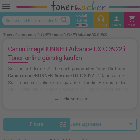
menu
Modell-
headset_mic
person
shopping_cart
search
suche
keyboard_arrow_up
KONTAKT
LOGIN
€ 0,00
Toner
Canon
imageRUNNER
imageRUNNER Advance DX C 3922 i
Canon imageRUNNER Advance DX C 3922 i
Toner online günstig kaufen
Sie sind auf der der Suche nach
passenden Toner für Ihren
Canon imageRUNNER Advance DX C 3922 i
? Dann werden
Sie in unserem Online-Shop garantiert fündig. Bei uns finden
Sie 9 Artikel die mit Ihrem Laserstrahldrucker kompatibel sind.
Dabei können Sie aus
originalen Toner von Canon
wählen
mehr Anzeigen
oder zu
unserer Hausmarke Ampertec
greifen.
tune
Filtern