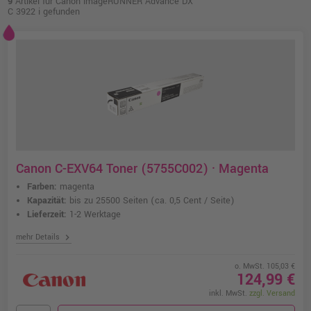
9
Artikel für Canon imageRUNNER Advance DX
C 3922 i gefunden
Canon C-EXV64 Toner (5755C002) · Magenta
Farben:
magenta
Kapazität:
bis zu 25500 Seiten
(ca. 0,5 Cent / Seite)
Lieferzeit:
1-2 Werktage
chevron_right
mehr Details
o. MwSt. 105,03 €
124,99 €
inkl. MwSt.
zzgl. Versand