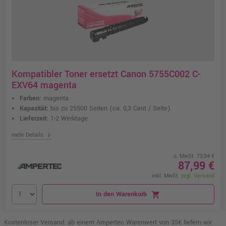
Kompatibler Toner ersetzt Canon 5755C002 C-
EXV64 magenta
Farben:
magenta
Kapazität:
bis zu 25500 Seiten
(ca. 0,3 Cent / Seite)
Lieferzeit:
1-2 Werktage
chevron_right
mehr Details
o. MwSt. 73,94 €
87,99 €
inkl. MwSt.
zzgl. Versand
In den Warenkorb
shopping_cart
Kostenloser Versand: ab einem Ampertec Warenwert von 35€ liefern wir