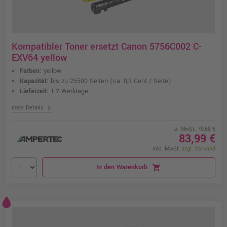
Kompatibler Toner ersetzt Canon 5756C002 C-
EXV64 yellow
Farben:
yellow
Kapazität:
bis zu 25500 Seiten
(ca. 0,3 Cent / Seite)
Lieferzeit:
1-2 Werktage
chevron_right
mehr Details
o. MwSt. 70,58 €
83,99 €
inkl. MwSt.
zzgl. Versand
In den Warenkorb
shopping_cart