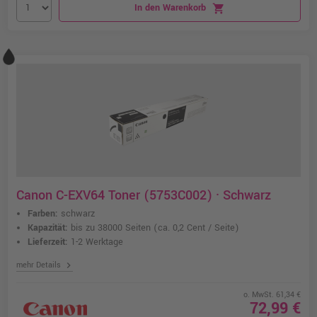
In den Warenkorb
shopping_cart
Canon C-EXV64 Toner (5753C002) · Schwarz
Farben:
schwarz
Kapazität:
bis zu 38000 Seiten
(ca. 0,2 Cent / Seite)
Lieferzeit:
1-2 Werktage
chevron_right
mehr Details
o. MwSt. 61,34 €
72,99 €