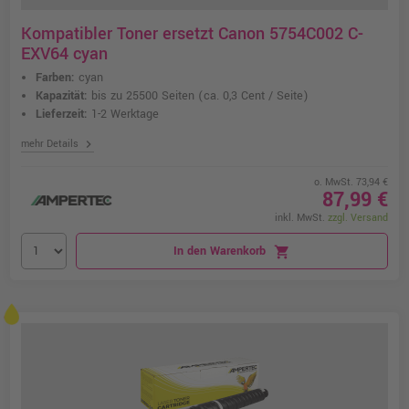
Kompatibler Toner ersetzt Canon 5754C002 C-
EXV64 cyan
Farben:
cyan
Kapazität:
bis zu 25500 Seiten
(ca. 0,3 Cent / Seite)
Lieferzeit:
1-2 Werktage
chevron_right
mehr Details
o. MwSt. 73,94 €
87,99 €
inkl. MwSt.
zzgl. Versand
In den Warenkorb
shopping_cart