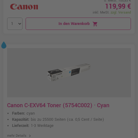
o. MwSt. 100,83 €
119,99 €
inkl. MwSt.
zzgl. Versand
In den Warenkorb
shopping_cart
Canon C-EXV64 Toner (5754C002) · Cyan
Farben:
cyan
Kapazität:
bis zu 25500 Seiten
(ca. 0,5 Cent / Seite)
Lieferzeit:
1-3 Werktage
chevron_right
mehr Details