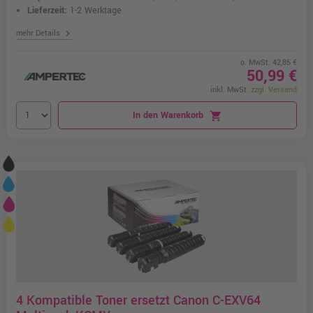
Lieferzeit:
1-2 Werktage
chevron_right
mehr Details
o. MwSt. 42,85 €
50,99 €
inkl. MwSt.
zzgl. Versand
In den Warenkorb
shopping_cart
4 Kompatible Toner ersetzt Canon C-EXV64