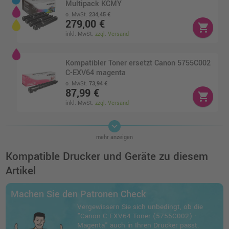
Multipack KCMY
o. MwSt.
234,45 €
279,00 €
shopping_cart
inkl. MwSt.
zzgl. Versand
Kompatibler Toner ersetzt Canon 5755C002
C-EXV64 magenta
o. MwSt.
73,94 €
87,99 €
shopping_cart
inkl. MwSt.
zzgl. Versand
keyboard_arrow_down
Kompatibler Toner ersetzt Canon 5753C002
mehr anzeigen
C-EXV64 schwarz
o. MwSt.
42,85 €
Kompatible Drucker und Geräte zu diesem
50,99 €
shopping_cart
Artikel
inkl. MwSt.
zzgl. Versand
Machen Sie den Patronen Check
Canon C-EXV64 Toner (5753C002) ·
Vergewissern Sie sich unbedingt, ob die
Schwarz
"Canon C-EXV64 Toner (5755C002) ·
o. MwSt.
61,34 €
Magenta" auch in Ihren Drucker passt.