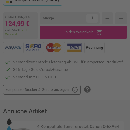
Multipack 4-farbig (CMYK)
o. MwSt.
105,03 €
remove
add
Menge
124,99 €
inkl. MwSt.
zzgl.
shopping_cart
In den Warenkorb
Versand
Rechnung
Versandkostenfreie Lieferung ab 35€ für Ampertec Produkte*
365 Tage Geld-Zurück-Garantie
Versand mit DHL & DPD
help
arrow_circle_down
kompatible Drucker & Geräte anzeigen
Ähnliche Artikel:
4 Kompatible Toner ersetzt Canon C-EXV64