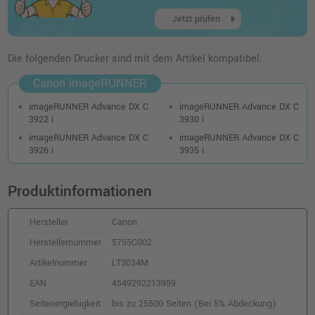
72,99 €
shopping_cart
arrow_right
inkl. MwSt.
zzgl. Versand
Jetzt prüfen
Canon C-EXV64 Toner (5754C002) · Cyan
Die folgenden Drucker sind mit dem Artikel kompatibel:
o. MwSt.
105,03 €
124,99 €
Canon imageRUNNER
shopping_cart
inkl. MwSt.
zzgl. Versand
imageRUNNER Advance DX C
imageRUNNER Advance DX C
3922 i
3930 i
Canon C-EXV64 Toner (5756C002) · Gelb
imageRUNNER Advance DX C
imageRUNNER Advance DX C
3926 i
3935 i
o. MwSt.
100,83 €
119,99 €
shopping_cart
inkl. MwSt.
zzgl. Versand
Produktinformationen
Kompatibler Toner ersetzt Canon 5756C002
Hersteller
Canon
C-EXV64 yellow
Herstellernummer
5755C002
o. MwSt.
70,58 €
83,99 €
Artikelnummer
LT3034M
shopping_cart
inkl. MwSt.
zzgl. Versand
EAN
4549292213959
Seitenergiebigkeit
bis zu 25500 Seiten (Bei 5% Abdeckung)
Kompatibler Toner ersetzt Canon 5754C002