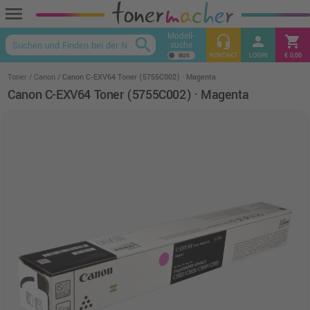
menu
Modell-
headset_mic
person
shopping_cart
search
suche
keyboard_arrow_up
KONTAKT
LOGIN
€ 0,00
Toner
Canon
Canon C-EXV64 Toner (5755C002) · Magenta
Canon C-EXV64 Toner (5755C002) · Magenta