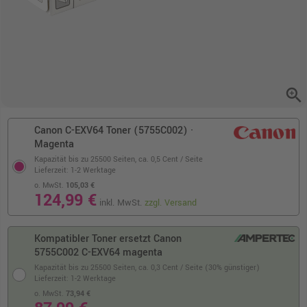
zoom_in
Canon C-EXV64 Toner (5755C002) ·
Magenta
Kapazität bis zu 25500 Seiten,
ca. 0,5 Cent / Seite
Lieferzeit: 1-2 Werktage
o. MwSt.
105,03 €
124,99 €
inkl. MwSt.
zzgl. Versand
Kompatibler Toner ersetzt Canon
5755C002 C-EXV64 magenta
Kapazität bis zu 25500 Seiten,
ca. 0,3 Cent / Seite (30% günstiger)
Lieferzeit: 1-2 Werktage
o. MwSt.
73,94 €