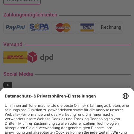
Zahlungsmöglichkeiten
Rechnung
Versand
Social Media
¹ Nur gültig für den Versand innerhalb Deutschlands. Befindet sich ein Warenwert
von mindestens 35€ (inkl. Mwst.) an Ampertec Artikeln in Ihrem Warenkorb, ist der
Versand für Sie kostenfrei.