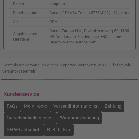
Farben
magenta
C-EXV64 cyan
o. MwSt.
73,94 €
Beschreibung
Canon C-EXV64 Toner (5755C002) · Magenta
87,99 €
shopping_cart
Art
OEM
inkl. MwSt.
zzgl. Versand
Canon Europa N.V., Bovenkerkerweg 59, 1185
Angaben zum
XB Amsterdam, Niederlande, E-Mail: ceu-
Hersteller
Reach@canon-europe.com
Kostenloser Versand: ab einem Ampertec Warenwert von 35€ liefern wir
versandkostenfrei!¹
Kundenservice
FAQs
Mein Konto
Versandinformationen
Zahlung
Gutscheinbedingungen
Warenrücksendung
SEPA-Lastschrift
Re-Life Box