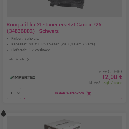
Kompatibler XL-Toner ersetzt Canon 726
(3483B002) · Schwarz
Farben:
schwarz
Kapazität:
bis zu 3250 Seiten
(ca. 0,4 Cent / Seite)
Lieferzeit:
1-2 Werktage
chevron_right
mehr Details
o. MwSt. 10,08 €
12,00 €
inkl. MwSt.
zzgl. Versand
In den Warenkorb
shopping_cart