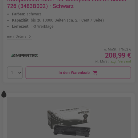
726 (3483B002) · Schwarz
Farben:
schwarz
Kapazität:
bis zu 10000 Seiten
(ca. 2,1 Cent / Seite)
Lieferzeit:
1-3 Werktage
chevron_right
mehr Details
o. MwSt. 175,62 €
208,99 €
inkl. MwSt.
zzgl. Versand
In den Warenkorb
shopping_cart