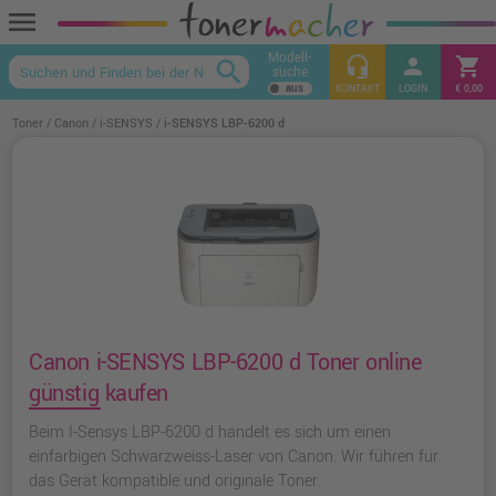
menu
Modell-
headset_mic
person
shopping_cart
search
suche
keyboard_arrow_up
KONTAKT
LOGIN
€ 0,00
Toner
Canon
i-SENSYS
i-SENSYS LBP-6200 d
Canon i-SENSYS LBP-6200 d Toner online
günstig kaufen
Beim I-Sensys LBP-6200 d handelt es sich um einen
einfarbigen Schwarzweiss-Laser von Canon. Wir führen für
das Gerät kompatible und originale Toner.