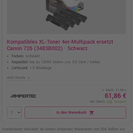
Kompatibles XL-Toner 4er-Multipack ersetzt
Canon 726 (3483B002) · Schwarz
Farben:
schwarz
Kapazität:
bis zu 13000 Seiten
(ca. 0,5 Cent / Seite)
Lieferzeit:
1-2 Werktage
chevron_right
mehr Details
o. MwSt. 51,98 €
61,86 €
inkl. MwSt.
zzgl. Versand
In den Warenkorb
shopping_cart
Kostenloser Versand: ab einem Ampertec Warenwert von 35€ liefern wir