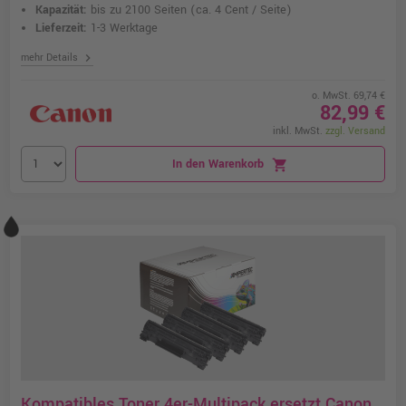
Kapazität:
bis zu 2100 Seiten
(ca. 4 Cent / Seite)
Lieferzeit:
1-3 Werktage
chevron_right
mehr Details
o. MwSt. 69,74 €
82,99 €
inkl. MwSt.
zzgl. Versand
In den Warenkorb
shopping_cart
Kompatibles Toner 4er-Multipack ersetzt Canon