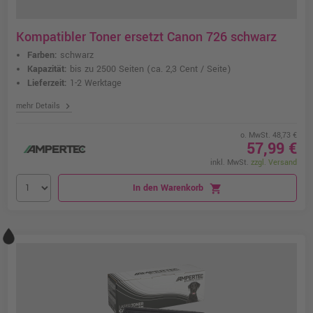
Kompatibler Toner ersetzt Canon 726 schwarz
Farben:
schwarz
Kapazität:
bis zu 2500 Seiten
(ca. 2,3 Cent / Seite)
Lieferzeit:
1-2 Werktage
chevron_right
mehr Details
o. MwSt. 48,73 €
57,99 €
inkl. MwSt.
zzgl. Versand
In den Warenkorb
shopping_cart