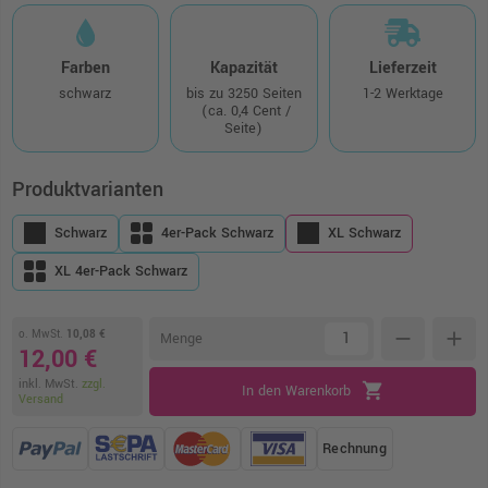
Farben
Kapazität
Lieferzeit
schwarz
bis zu 3250 Seiten
1-2 Werktage
(ca. 0,4 Cent /
Seite)
Produktvarianten
Schwarz
4er-Pack Schwarz
XL Schwarz
XL 4er-Pack Schwarz
o. MwSt.
10,08 €
remove
add
Menge
12,00 €
inkl. MwSt.
zzgl.
shopping_cart
In den Warenkorb
Versand
Rechnung