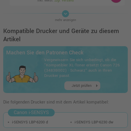
inkl. MwSt.
zzgl. Versand
keyboard_arrow_down
Kompatibler Toner ersetzt Canon 726
mehr anzeigen
schwarz
o. MwSt.
48,73 €
Kompatible Drucker und Geräte zu diesem
57,99 €
shopping_cart
Artikel
inkl. MwSt.
zzgl. Versand
Machen Sie den Patronen Check
Vergewissern Sie sich unbedingt, ob die
"Kompatibler XL-Toner ersetzt Canon 726
(3483B002) · Schwarz" auch in Ihren
Drucker passt.
arrow_right
Jetzt prüfen
Die folgenden Drucker sind mit dem Artikel kompatibel:
Canon i-SENSYS
i-SENSYS LBP-6200 d
i-SENSYS LBP-6230 dw