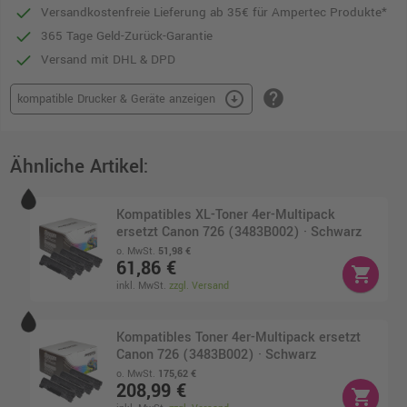
Versandkostenfreie Lieferung ab 35€ für Ampertec Produkte*
365 Tage Geld-Zurück-Garantie
Versand mit DHL & DPD
help
arrow_circle_down
kompatible Drucker & Geräte anzeigen
Ähnliche Artikel:
Kompatibles XL-Toner 4er-Multipack
ersetzt Canon 726 (3483B002) · Schwarz
o. MwSt.
51,98 €
61,86 €
shopping_cart
inkl. MwSt.
zzgl. Versand
Kompatibles Toner 4er-Multipack ersetzt
Canon 726 (3483B002) · Schwarz
o. MwSt.
175,62 €
208,99 €
shopping_cart