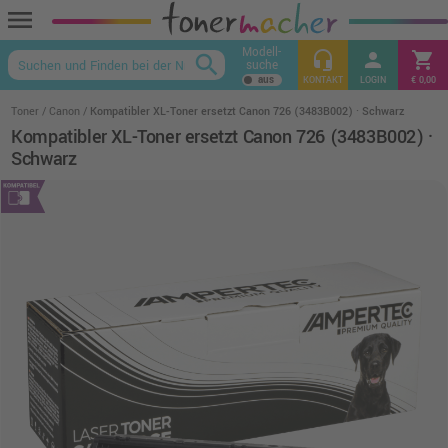
menu
Modell-
headset_mic
person
shopping_cart
search
suche
keyboard_arrow_up
KONTAKT
LOGIN
€ 0,00
Toner
Canon
Kompatibler XL-Toner ersetzt Canon 726 (3483B002) · Schwarz
Kompatibler XL-Toner ersetzt Canon 726 (3483B002) ·
Schwarz