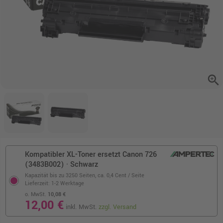
zoom_in
Kompatibler XL-Toner ersetzt Canon 726
(3483B002) · Schwarz
Kapazität bis zu 3250 Seiten,
ca. 0,4 Cent / Seite
Lieferzeit: 1-2 Werktage
o. MwSt.
10,08 €
12,00 €
inkl. MwSt.
zzgl. Versand