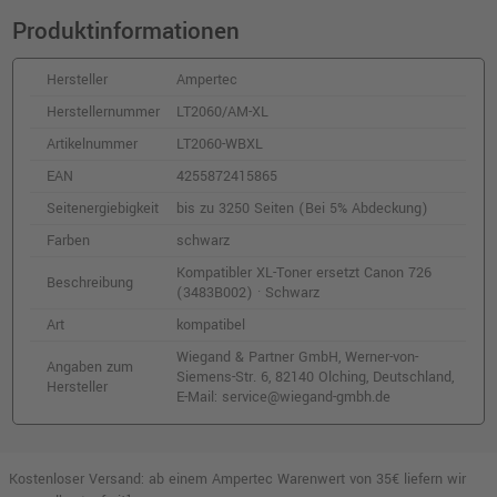
Produktinformationen
Hersteller
Ampertec
Herstellernummer
LT2060/AM-XL
Artikelnummer
LT2060-WBXL
EAN
4255872415865
Seitenergiebigkeit
bis zu 3250 Seiten (Bei 5% Abdeckung)
Farben
schwarz
Kompatibler XL-Toner ersetzt Canon 726
Beschreibung
(3483B002) · Schwarz
Art
kompatibel
Wiegand & Partner GmbH, Werner-von-
Angaben zum
Siemens-Str. 6, 82140 Olching, Deutschland,
Hersteller
E-Mail: service@wiegand-gmbh.de
Kostenloser Versand: ab einem Ampertec Warenwert von 35€ liefern wir