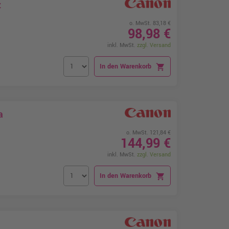
z
o. MwSt. 83,18 €
98,98 €
inkl. MwSt.
zzgl. Versand
In den Warenkorb
shopping_cart
a
o. MwSt. 121,84 €
144,99 €
inkl. MwSt.
zzgl. Versand
In den Warenkorb
shopping_cart