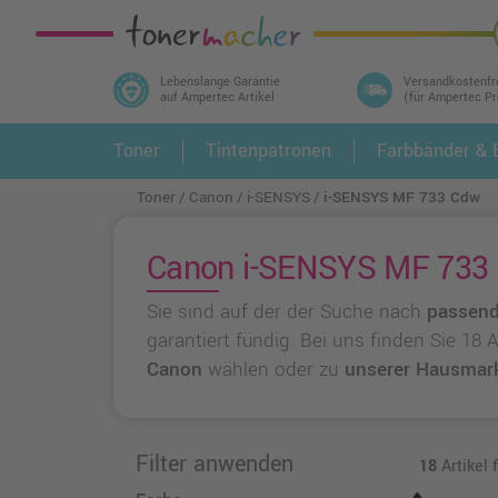
Lebenslange Garantie
Versandkostenfr
auf Ampertec Artikel
(für Ampertec P
In 3 einfachen Schritten ihr Druckermodell
Toner
Tintenpatronen
Farbbänder & E
1.
und alle dazu passenden Artikel finden ➤
Toner
Canon
i-SENSYS
i-SENSYS MF 733 Cdw
Canon i-SENSYS MF 733 C
Sie sind auf der der Suche nach
passend
garantiert fündig. Bei uns finden Sie 18
Canon
wählen oder zu
unserer Hausmar
Filter anwenden
18
Artikel