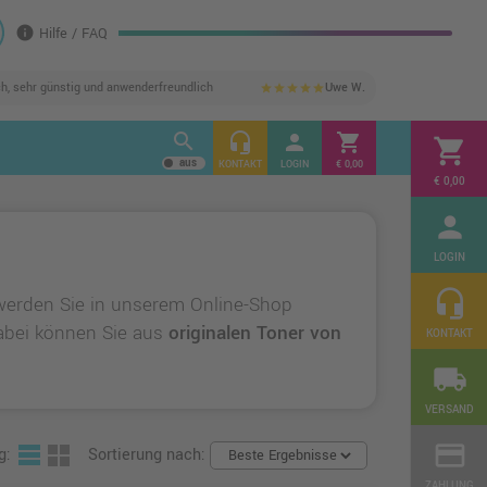
info
Hilfe / FAQ
ch, sehr günstig und anwenderfreundlich
Uwe W.
star
star
star
star
star
search
headset_mic
person
shopping_cart
shopping_cart
KONTAKT
LOGIN
€ 0,00
€ 0,00
person
LOGIN
headset_mic
werden Sie in unserem Online-Shop
 Dabei können Sie aus
originalen Toner von
KONTAKT
local_shipping
VERSAND
credit_card
g:
Sortierung nach:
ZAHLUNG