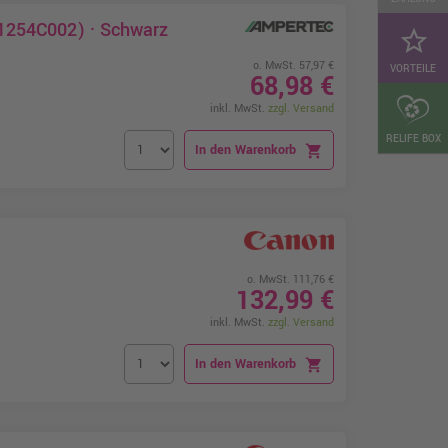
(1254C002) · Schwarz
star_border
o. MwSt. 57,97 €
VORTEILE
68,98 €
inkl. MwSt.
zzgl. Versand
RELIFE BOX
In den Warenkorb
shopping_cart
o. MwSt. 111,76 €
132,99 €
inkl. MwSt.
zzgl. Versand
In den Warenkorb
shopping_cart