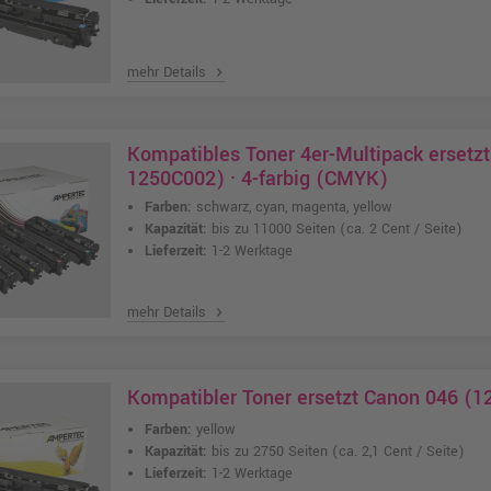
mehr Details
chevron_right
Kompatibles Toner 4er-Multipack ersetz
1250C002) · 4-farbig (CMYK)
Farben:
schwarz, cyan, magenta, yellow
Kapazität:
bis zu 11000 Seiten
(ca. 2 Cent / Seite)
Lieferzeit:
1-2 Werktage
mehr Details
chevron_right
Kompatibler Toner ersetzt Canon 046 (1
Farben:
yellow
Kapazität:
bis zu 2750 Seiten
(ca. 2,1 Cent / Seite)
Lieferzeit:
1-2 Werktage