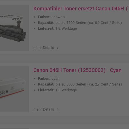
Kompatibler Toner ersetzt Canon 046H 
Farben:
schwarz
Kapazität:
bis zu 7500 Seiten
(ca. 0,9 Cent / Seite)
Lieferzeit:
1-2 Werktage
mehr Details
chevron_right
Canon 046H Toner (1253C002) · Cyan
Farben:
cyan
Kapazität:
bis zu 5000 Seiten
(ca. 2,7 Cent / Seite)
Lieferzeit:
1-3 Werktage
mehr Details
chevron_right