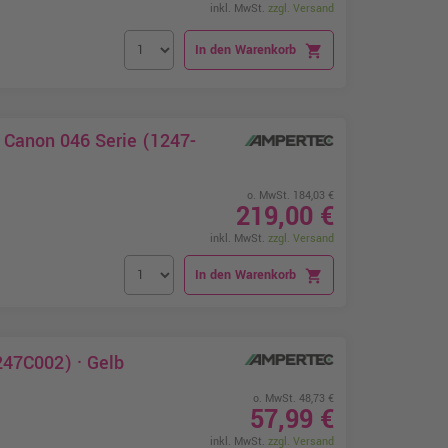
inkl. MwSt.
zzgl. Versand
In den Warenkorb
shopping_cart
t Canon 046 Serie (1247-
o. MwSt. 184,03 €
219,00 €
inkl. MwSt.
zzgl. Versand
In den Warenkorb
shopping_cart
247C002) · Gelb
o. MwSt. 48,73 €
57,99 €
inkl. MwSt.
zzgl. Versand