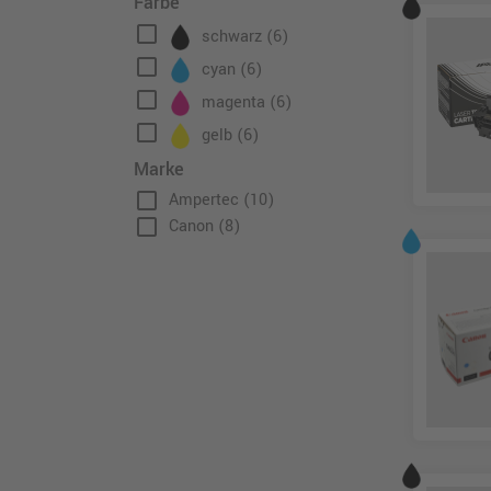
Farbe
check_box_outline_blank
schwarz
(6)
check_box_outline_blank
cyan
(6)
check_box_outline_blank
magenta
(6)
check_box_outline_blank
gelb
(6)
Marke
check_box_outline_blank
Ampertec
(10)
check_box_outline_blank
Canon
(8)