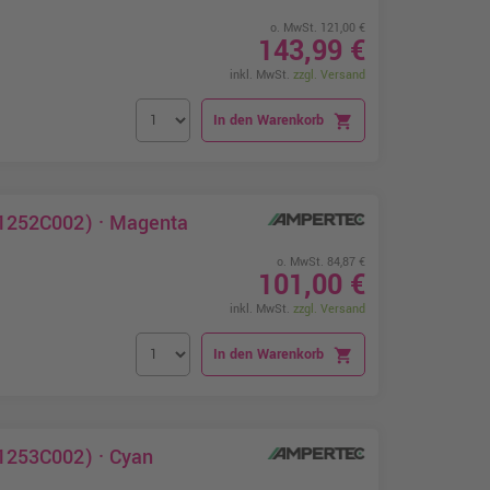
o. MwSt. 121,00 €
143,99 €
inkl. MwSt.
zzgl. Versand
In den Warenkorb
shopping_cart
(1252C002) · Magenta
o. MwSt. 84,87 €
101,00 €
inkl. MwSt.
zzgl. Versand
In den Warenkorb
shopping_cart
(1253C002) · Cyan