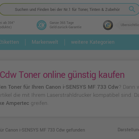
search
ei ab 35€¹
Ganze 365 Tage
Übersichtli
rodukte)
Geld-zurück-Garantie
tiketten
Markenwelt
weitere Kategorien
2.
3.
dw Toner online günstig kaufen
en Toner für Ihren Canon i-SENSYS MF 733 Cdw
? Dann 
 Artikel die mit Ihrem Laserstrahldrucker kompatibel sind.
ke Ampertec
greifen.
Darstellun
 für Canon i-SENSYS MF 733 Cdw gefunden