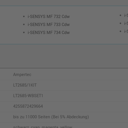
i
i-SENSYS MF 732 Cdw
i
i-SENSYS MF 733 Cdw
i
i-SENSYS MF 734 Cdw
Ampertec
LT2685/1KIT
LT2685-WBSET1
4255872429664
bis zu 11000 Seiten (Bei 5% Abdeckung)
schwarz, cyan, magenta, yellow