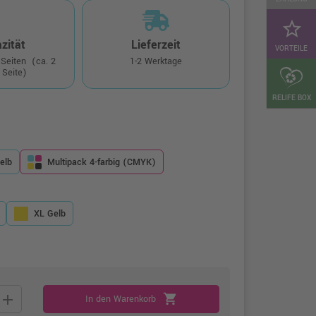
star_border
zität
Lieferzeit
VORTEILE
 Seiten
(ca. 2
1-2 Werktage
 Seite)
RELIFE BOX
elb
Multipack 4-farbig (CMYK)
XL Gelb
add
shopping_cart
In den Warenkorb