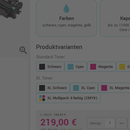
Farben
Kapa
schwarz, cyan, magenta, gelb
bis zu 11000
Cent /
Produktvarianten
zoom_in
Standard Toner:
Schwarz
Cyan
Magenta
G
XL Toner:
XL Schwarz
XL Cyan
XL Magenta
XL Multipack 4-farbig (CMYK)
o. MwSt.
184,03 €
219,00 €
remove
Menge