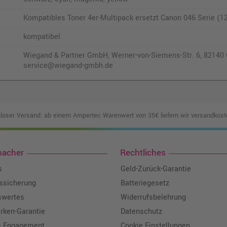
Kompatibles Toner 4er-Multipack ersetzt Canon 046 Serie (1
kompatibel
Wiegand & Partner GmbH, Werner-von-Siemens-Str. 6, 82140 O
service@wiegand-gmbh.de
loser Versand: ab einem Ampertec Warenwert von 35€ liefern wir versandkoste
macher
Rechtliches
s
Geld-Zurück-Garantie
tssicherung
Batteriegesetz
swertes
Widerrufsbelehrung
ken-Garantie
Datenschutz
s Engagement
Cookie Einstellungen