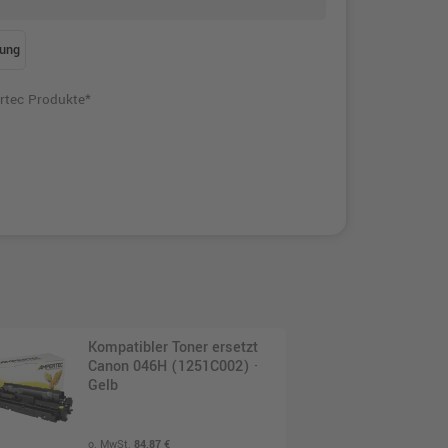
ung
rtec Produkte*
Kompatibler Toner ersetzt
Canon 046H (1251C002) ·
Gelb
o. MwSt.
84,87 €