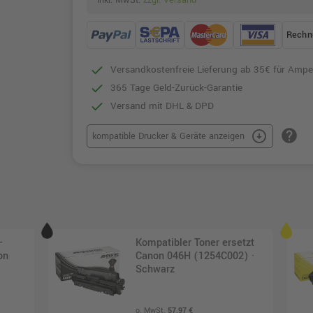
inkl. MwSt.
zzgl. Versand
Rechn
Versandkostenfreie Lieferung ab 35€ für Ampe
365 Tage Geld-Zurück-Garantie
Versand mit DHL & DPD
help
arrow_circle_down
kompatible Drucker & Geräte anzeigen
-
Kompatibler Toner ersetzt
on
Canon 046H (1254C002) ·
Schwarz
o. MwSt.
57,97 €