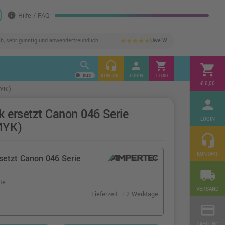
info
Hilfe / FAQ
ch, sehr günstig und anwenderfreundlich
Uwe W.
star
star
star
star
star
search
headset_mic
person
shopping_cart
shopping_cart
KONTAKT
LOGIN
€ 0,00
€ 0,00
MYK)
person
k ersetzt Canon 046 Serie
LOGIN
CMYK)
headset_mic
KONTAKT
setzt Canon 046 Serie
local_shipping
te
VERSAND
Lieferzeit: 1-2 Werktage
credit_card
ZAHLUNG