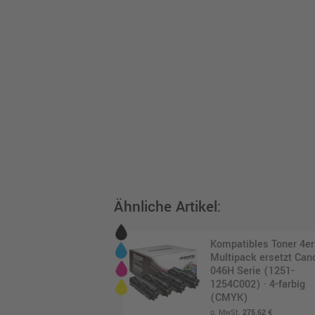
Ähnliche Artikel:
Kompatibles Toner 4er
Multipack ersetzt Can
046H Serie (1251-
1254C002) · 4-farbig
(CMYK)
o. MwSt.
275,62 €