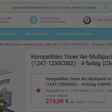
search
ei ab 35€¹
Ganze 365 Tage
Übersichtli
rodukte)
Geld-zurück-Garantie
tiketten
Markenwelt
weitere Kategorien
2.
3.
4er-Multipack ersetzt Canon 046 Serie (1247-1250C002) · 4-farbig (C
Kompatibles Toner 4er-Multipac
(1247-1250C002) · 4-farbig (
Kompatibles Toner 4er-Multipack er
(1247-1250C002) · 4-farbig (CMYK)
Kapazität bis zu 11000 Seiten,
ca. 2 Cent / Sei
o. MwSt.
184,03 €
219,00 €
inkl. MwSt.
zzgl. Versand